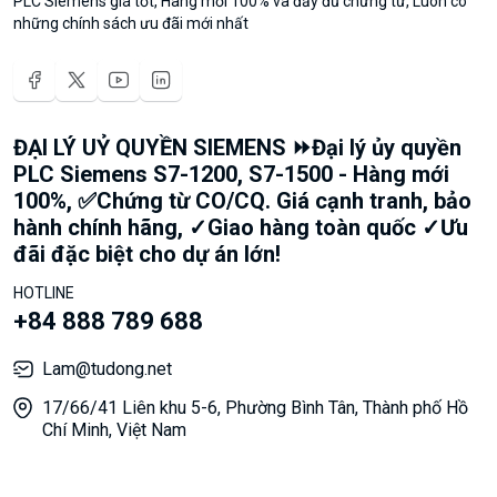
PLC Siemens giá tốt, Hàng mới 100% và đầy đủ chứng từ, Luôn có
những chính sách ưu đãi mới nhất
ĐẠI LÝ UỶ QUYỀN SIEMENS ⏩Đại lý ủy quyền
PLC Siemens S7-1200, S7-1500 - Hàng mới
100%, ✅Chứng từ CO/CQ. Giá cạnh tranh, bảo
hành chính hãng, ✓Giao hàng toàn quốc ✓Ưu
đãi đặc biệt cho dự án lớn!
HOTLINE
+84 888 789 688
Lam@tudong.net
17/66/41 Liên khu 5-6, Phường Bình Tân, Thành phố Hồ
Chí Minh, Việt Nam