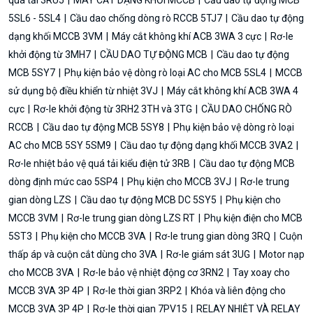
5SL6 - 5SL4
Cầu dao chống dòng rò RCCB 5TJ7
Cầu dao tự động
dạng khối MCCB 3VM
Máy cắt không khí ACB 3WA 3 cực
Rơ-le
khởi động từ 3MH7
CẦU DAO TỰ ĐỘNG MCB
Cầu dao tự động
MCB 5SY7
Phụ kiện bảo vệ dòng rò loại AC cho MCB 5SL4
MCCB
sử dụng bộ điều khiển từ nhiệt 3VJ
Máy cắt không khí ACB 3WA 4
cực
Rơ-le khởi động từ 3RH2 3TH và 3TG
CẦU DAO CHỐNG RÒ
RCCB
Cầu dao tự động MCB 5SY8
Phụ kiện bảo vệ dòng rò loại
AC cho MCB 5SY 5SM9
Cầu dao tự động dạng khối MCCB 3VA2
Rơ-le nhiệt bảo vệ quá tải kiểu điện tử 3RB
Cầu dao tự động MCB
dòng định mức cao 5SP4
Phụ kiện cho MCCB 3VJ
Rơ-le trung
gian dòng LZS
Cầu dao tự động MCB DC 5SY5
Phụ kiện cho
MCCB 3VM
Rơ-le trung gian dòng LZS RT
Phụ kiện điện cho MCB
5ST3
Phụ kiện cho MCCB 3VA
Rơ-le trung gian dòng 3RQ
Cuộn
thấp áp và cuộn cắt dùng cho 3VA
Rơ-le giám sát 3UG
Motor nạp
cho MCCB 3VA
Rơ-le bảo vệ nhiệt động cơ 3RN2
Tay xoay cho
MCCB 3VA 3P 4P
Rơ-le thời gian 3RP2
Khóa và liên động cho
MCCB 3VA 3P 4P
Rơ-le thời gian 7PV15
RELAY NHIỆT VÀ RELAY