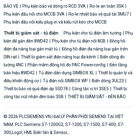
BẢO VỆ
Phụ kiện bảo vệ dòng rò RCD 3VA
Rơ-le an toàn 3SK
Phụ kiện đấu nối cho MCCB 3VA
Rơ-le nhiệt bảo vệ quá tải 3MU7
Phụ kiện đấu nối kiểu plug-in và kiểu rút kéo cho MCCB
Thiết bị giám sát - tủ điện:
Phụ kiện cho tủ điện âm tường
Phụ
kiện để gắn đèn 8WD42
Phụ kiện cho tủ điện nổi 8GB
Đồng hồ
điện đa năng loại gắn mặt tủ
Đồng hồ điện đa năng loại gắn trên
DIN rail
Thiết bị giám sát điện năng loại đa kênh
Biến dòng đo
lường 4NC
Phần mềm đồng hồ đo PAC Powerconfig
Đèn tầng
báo hiệu 8WD42
Tủ điện dân dụng SIMBOX XL
Thiết bị quản lý và
điều khiển động cơ
Tủ điện nổi SIMBOX WP
Biến dòng 3UL23
Thiết bị bảo vệ quá điện áp 5SD74
Công tắc vị trí 3SE5
Thiết bị
công tắc nút nhấn đèn báo 3SB
THIẾT BỊ GIÁM SÁT - ĐÈN BÁO
© 2026 PLCSIEMENS.VN | ĐẠI LÝ PHÂN PHỐI SIEMENS TẠI VIỆT
NAM. PLC Siemens S7-1200G2, S7-1200, S7-1500, S7-400, S7-
300,Logo!, HMI, Biến tần & Sensor,...