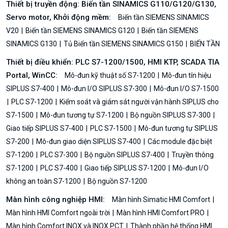
Thiết bị truyền động: Biến tần SINAMICS G110/G120/G130,
Servo motor, Khởi động mềm:
Biến tần SIEMENS SINAMICS
V20
Biến tần SIEMENS SINAMICS G120
Biến tần SIEMENS
SINAMICS G130
Tủ Biến tần SIEMENS SINAMICS G150
BIẾN TẦN
Thiết bị điều khiển: PLC S7-1200/1500, HMI KTP, SCADA TIA
Portal, WinCC:
Mô-đun kỹ thuật số S7-1200
Mô-đun tín hiệu
SIPLUS S7-400
Mô-đun I/O SIPLUS S7-300
Mô-đun I/O S7-1500
PLC S7-1200
Kiểm soát và giám sát người vận hành SIPLUS cho
S7-1500
Mô-đun tương tự S7-1200
Bộ nguồn SIPLUS S7-300
Giao tiếp SIPLUS S7-400
PLC S7-1500
Mô-đun tương tự SIPLUS
S7-200
Mô-đun giao diện SIPLUS S7-400
Các module đặc biệt
S7-1200
PLC S7-300
Bộ nguồn SIPLUS S7-400
Truyền thông
S7-1200
PLC S7-400
Giao tiếp SIPLUS S7-1200
Mô-đun I/O
không an toàn S7-1200
Bộ nguồn S7-1200
Màn hình công nghiệp HMI:
Màn hình Simatic HMI Comfort
Màn hình HMI Comfort ngoài trời
Màn hình HMI Comfort PRO
Màn hình Comfort INOX và INOX PCT
Thành phần hệ thống HMI