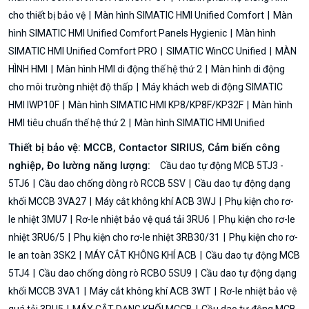
cho thiết bị bảo vệ
Màn hình SIMATIC HMI Unified Comfort
Màn
hình SIMATIC HMI Unified Comfort Panels Hygienic
Màn hình
SIMATIC HMI Unified Comfort PRO
SIMATIC WinCC Unified
MÀN
HÌNH HMI
Màn hình HMI di động thế hệ thứ 2
Màn hình di động
cho môi trường nhiệt độ thấp
Máy khách web di động SIMATIC
HMI IWP10F
Màn hình SIMATIC HMI KP8/KP8F/KP32F
Màn hình
HMI tiêu chuẩn thế hệ thứ 2
Màn hình SIMATIC HMI Unified
Thiết bị bảo vệ: MCCB, Contactor SIRIUS, Cảm biến công
nghiệp, Đo lường năng lượng:
Cầu dao tự động MCB 5TJ3 -
5TJ6
Cầu dao chống dòng rò RCCB 5SV
Cầu dao tự động dạng
khối MCCB 3VA27
Máy cắt không khí ACB 3WJ
Phụ kiện cho rơ-
le nhiệt 3MU7
Rơ-le nhiệt bảo vệ quá tải 3RU6
Phụ kiện cho rơ-le
nhiệt 3RU6/5
Phụ kiện cho rơ-le nhiệt 3RB30/31
Phụ kiện cho rơ-
le an toàn 3SK2
MÁY CẮT KHÔNG KHÍ ACB
Cầu dao tự động MCB
5TJ4
Cầu dao chống dòng rò RCBO 5SU9
Cầu dao tự động dạng
khối MCCB 3VA1
Máy cắt không khí ACB 3WT
Rơ-le nhiệt bảo vệ
quá tải 3RU5
MÁY CẮT DẠNG KHỐI MCCB
Cầu dao tự động MCB