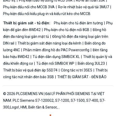
BẢO VỆ
Phụ kiện bảo vệ dòng rò RCD 3VA
Rơ-le an toàn 3SK
Phụ kiện đấu nối cho MCCB 3VA
Rơ-le nhiệt bảo vệ quá tải 3MU7
Phụ kiện đấu nối kiểu plug-in và kiểu rút kéo cho MCCB
Thiết bị giám sát - tủ điện:
Phụ kiện cho tủ điện âm tường
Phụ
kiện để gắn đèn 8WD42
Phụ kiện cho tủ điện nổi 8GB
Đồng hồ
điện đa năng loại gắn mặt tủ
Đồng hồ điện đa năng loại gắn trên
DIN rail
Thiết bị giám sát điện năng loại đa kênh
Biến dòng đo
lường 4NC
Phần mềm đồng hồ đo PAC Powerconfig
Đèn tầng
báo hiệu 8WD42
Tủ điện dân dụng SIMBOX XL
Thiết bị quản lý và
điều khiển động cơ
Tủ điện nổi SIMBOX WP
Biến dòng 3UL23
Thiết bị bảo vệ quá điện áp 5SD74
Công tắc vị trí 3SE5
Thiết bị
công tắc nút nhấn đèn báo 3SB
THIẾT BỊ GIÁM SÁT - ĐÈN BÁO
© 2026 PLCSIEMENS.VN | ĐẠI LÝ PHÂN PHỐI SIEMENS TẠI VIỆT
NAM. PLC Siemens S7-1200G2, S7-1200, S7-1500, S7-400, S7-
300,Logo!, HMI, Biến tần & Sensor,...