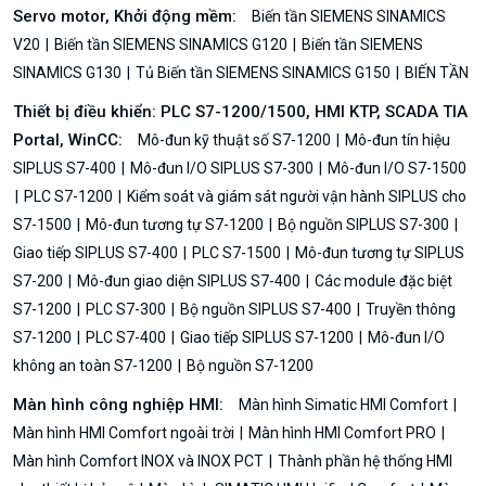
Servo motor, Khởi động mềm:
Biến tần SIEMENS SINAMICS
V20
Biến tần SIEMENS SINAMICS G120
Biến tần SIEMENS
SINAMICS G130
Tủ Biến tần SIEMENS SINAMICS G150
BIẾN TẦN
Thiết bị điều khiển: PLC S7-1200/1500, HMI KTP, SCADA TIA
Portal, WinCC:
Mô-đun kỹ thuật số S7-1200
Mô-đun tín hiệu
SIPLUS S7-400
Mô-đun I/O SIPLUS S7-300
Mô-đun I/O S7-1500
PLC S7-1200
Kiểm soát và giám sát người vận hành SIPLUS cho
S7-1500
Mô-đun tương tự S7-1200
Bộ nguồn SIPLUS S7-300
Giao tiếp SIPLUS S7-400
PLC S7-1500
Mô-đun tương tự SIPLUS
S7-200
Mô-đun giao diện SIPLUS S7-400
Các module đặc biệt
S7-1200
PLC S7-300
Bộ nguồn SIPLUS S7-400
Truyền thông
S7-1200
PLC S7-400
Giao tiếp SIPLUS S7-1200
Mô-đun I/O
không an toàn S7-1200
Bộ nguồn S7-1200
Màn hình công nghiệp HMI:
Màn hình Simatic HMI Comfort
Màn hình HMI Comfort ngoài trời
Màn hình HMI Comfort PRO
Màn hình Comfort INOX và INOX PCT
Thành phần hệ thống HMI