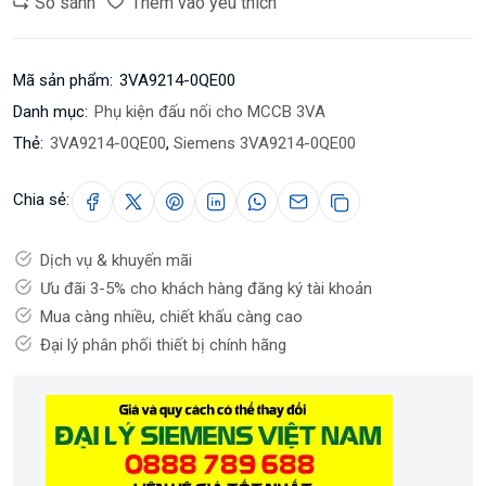
So sánh
Thêm vào yêu thích
Mã sản phẩm:
3VA9214-0QE00
Danh mục:
Phụ kiện đấu nối cho MCCB 3VA
Thẻ:
3VA9214-0QE00
,
Siemens 3VA9214-0QE00
Chia sẻ:
Dịch vụ & khuyến mãi
Ưu đãi 3-5% cho khách hàng đăng ký tài khoản
Mua càng nhiều, chiết khấu càng cao
Đại lý phân phối thiết bị chính hãng