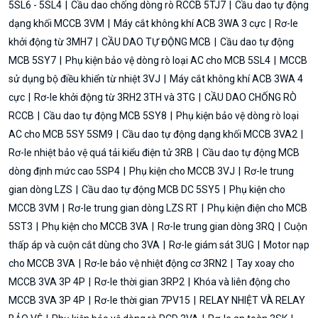
5SL6 - 5SL4
Cầu dao chống dòng rò RCCB 5TJ7
Cầu dao tự động
dạng khối MCCB 3VM
Máy cắt không khí ACB 3WA 3 cực
Rơ-le
khởi động từ 3MH7
CẦU DAO TỰ ĐỘNG MCB
Cầu dao tự động
MCB 5SY7
Phụ kiện bảo vệ dòng rò loại AC cho MCB 5SL4
MCCB
sử dụng bộ điều khiển từ nhiệt 3VJ
Máy cắt không khí ACB 3WA 4
cực
Rơ-le khởi động từ 3RH2 3TH và 3TG
CẦU DAO CHỐNG RÒ
RCCB
Cầu dao tự động MCB 5SY8
Phụ kiện bảo vệ dòng rò loại
AC cho MCB 5SY 5SM9
Cầu dao tự động dạng khối MCCB 3VA2
Rơ-le nhiệt bảo vệ quá tải kiểu điện tử 3RB
Cầu dao tự động MCB
dòng định mức cao 5SP4
Phụ kiện cho MCCB 3VJ
Rơ-le trung
gian dòng LZS
Cầu dao tự động MCB DC 5SY5
Phụ kiện cho
MCCB 3VM
Rơ-le trung gian dòng LZS RT
Phụ kiện điện cho MCB
5ST3
Phụ kiện cho MCCB 3VA
Rơ-le trung gian dòng 3RQ
Cuộn
thấp áp và cuộn cắt dùng cho 3VA
Rơ-le giám sát 3UG
Motor nạp
cho MCCB 3VA
Rơ-le bảo vệ nhiệt động cơ 3RN2
Tay xoay cho
MCCB 3VA 3P 4P
Rơ-le thời gian 3RP2
Khóa và liên động cho
MCCB 3VA 3P 4P
Rơ-le thời gian 7PV15
RELAY NHIỆT VÀ RELAY