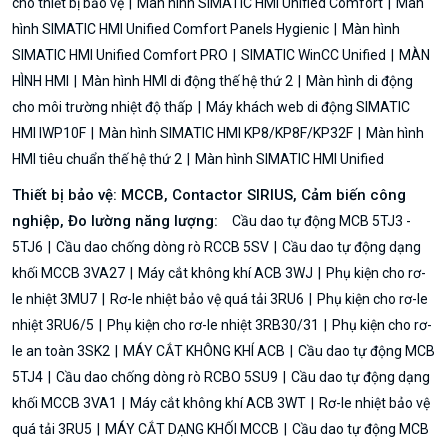
cho thiết bị bảo vệ
Màn hình SIMATIC HMI Unified Comfort
Màn
hình SIMATIC HMI Unified Comfort Panels Hygienic
Màn hình
SIMATIC HMI Unified Comfort PRO
SIMATIC WinCC Unified
MÀN
HÌNH HMI
Màn hình HMI di động thế hệ thứ 2
Màn hình di động
cho môi trường nhiệt độ thấp
Máy khách web di động SIMATIC
HMI IWP10F
Màn hình SIMATIC HMI KP8/KP8F/KP32F
Màn hình
HMI tiêu chuẩn thế hệ thứ 2
Màn hình SIMATIC HMI Unified
Thiết bị bảo vệ: MCCB, Contactor SIRIUS, Cảm biến công
nghiệp, Đo lường năng lượng:
Cầu dao tự động MCB 5TJ3 -
5TJ6
Cầu dao chống dòng rò RCCB 5SV
Cầu dao tự động dạng
khối MCCB 3VA27
Máy cắt không khí ACB 3WJ
Phụ kiện cho rơ-
le nhiệt 3MU7
Rơ-le nhiệt bảo vệ quá tải 3RU6
Phụ kiện cho rơ-le
nhiệt 3RU6/5
Phụ kiện cho rơ-le nhiệt 3RB30/31
Phụ kiện cho rơ-
le an toàn 3SK2
MÁY CẮT KHÔNG KHÍ ACB
Cầu dao tự động MCB
5TJ4
Cầu dao chống dòng rò RCBO 5SU9
Cầu dao tự động dạng
khối MCCB 3VA1
Máy cắt không khí ACB 3WT
Rơ-le nhiệt bảo vệ
quá tải 3RU5
MÁY CẮT DẠNG KHỐI MCCB
Cầu dao tự động MCB