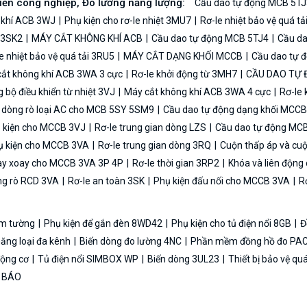
biến công nghiệp, Đo lường năng lượng:
Cầu dao tự động MCB 5TJ
 khí ACB 3WJ
Phụ kiện cho rơ-le nhiệt 3MU7
Rơ-le nhiệt bảo vệ quá t
n 3SK2
MÁY CẮT KHÔNG KHÍ ACB
Cầu dao tự động MCB 5TJ4
Cầu da
e nhiệt bảo vệ quá tải 3RU5
MÁY CẮT DẠNG KHỐI MCCB
Cầu dao tự 
ắt không khí ACB 3WA 3 cực
Rơ-le khởi động từ 3MH7
CẦU DAO TỰ
bộ điều khiển từ nhiệt 3VJ
Máy cắt không khí ACB 3WA 4 cực
Rơ-le 
ệ dòng rò loại AC cho MCB 5SY 5SM9
Cầu dao tự động dạng khối MCC
 kiện cho MCCB 3VJ
Rơ-le trung gian dòng LZS
Cầu dao tự động MC
 kiện cho MCCB 3VA
Rơ-le trung gian dòng 3RQ
Cuộn thấp áp và cu
y xoay cho MCCB 3VA 3P 4P
Rơ-le thời gian 3RP2
Khóa và liên độn
ng rò RCD 3VA
Rơ-le an toàn 3SK
Phụ kiện đấu nối cho MCCB 3VA
Rơ
 âm tường
Phụ kiện để gắn đèn 8WD42
Phụ kiện cho tủ điện nổi 8GB
Đ
năng loại đa kênh
Biến dòng đo lường 4NC
Phần mềm đồng hồ đo PAC
 động cơ
Tủ điện nổi SIMBOX WP
Biến dòng 3UL23
Thiết bị bảo vệ qu
N BÁO