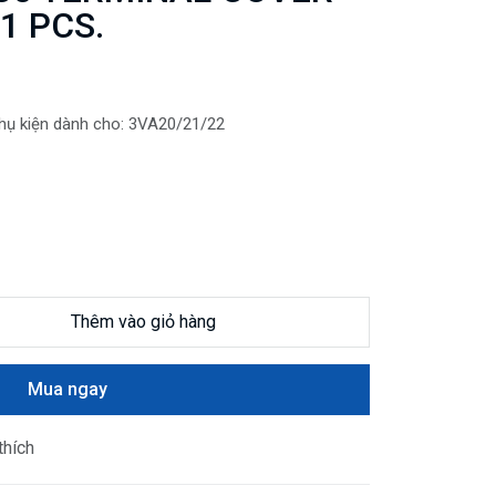
1 PCS.
hụ kiện dành cho: 3VA20/21/22
Thêm vào giỏ hàng
Mua ngay
thích