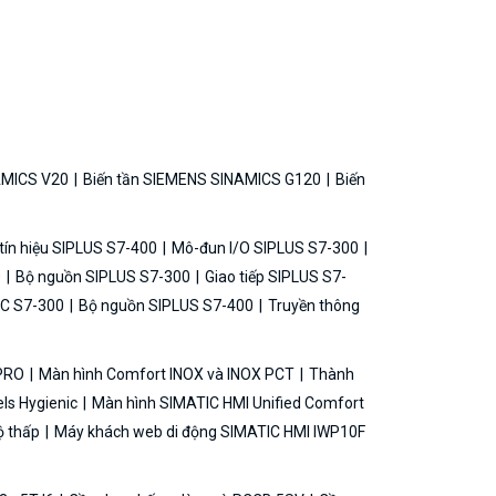
AMICS V20
Biến tần SIEMENS SINAMICS G120
Biến
ín hiệu SIPLUS S7-400
Mô-đun I/O SIPLUS S7-300
0
Bộ nguồn SIPLUS S7-300
Giao tiếp SIPLUS S7-
C S7-300
Bộ nguồn SIPLUS S7-400
Truyền thông
 PRO
Màn hình Comfort INOX và INOX PCT
Thành
ls Hygienic
Màn hình SIMATIC HMI Unified Comfort
ộ thấp
Máy khách web di động SIMATIC HMI IWP10F