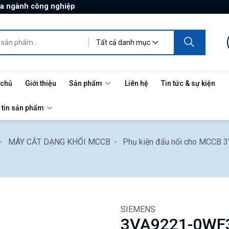
ủa ngành công nghiệp
Tất cả danh mục
 chủ
Giới thiệu
Sản phẩm
Liên hệ
Tin tức & sự kiện
 tin sản phẩm
MÁY CẮT DẠNG KHỐI MCCB
Phụ kiện đấu nối cho MCCB 
SIEMENS
3VA9221-0WF