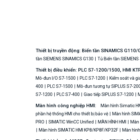
Thiết bị truyền động: Biến tần SINAMICS G110
tần SIEMENS SINAMICS G130
Tủ Biến tần SIEMENS
Thiết bị điều khiển: PLC S7-1200/1500, HMI KT
Mô-đun I/O S7-1500
PLC S7-1200
Kiểm soát và g
400
PLC S7-1500
Mô-đun tương tự SIPLUS S7-20
S7-1200
PLC S7-400
Giao tiếp SIPLUS S7-1200
M
Màn hình công nghiệp HMI:
Màn hình Simatic H
phần hệ thống HMI cho thiết bị bảo vệ
Màn hình SIMA
PRO
SIMATIC WinCC Unified
MÀN HÌNH HMI
Màn h
Màn hình SIMATIC HMI KP8/KP8F/KP32F
Màn hình 