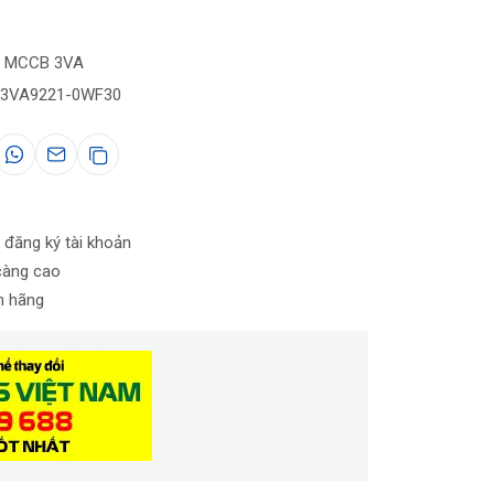
ho MCCB 3VA
 3VA9221-0WF30
 đăng ký tài khoản
càng cao
nh hãng