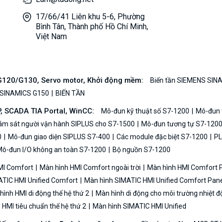
17/66/41 Liên khu 5-6, Phường
Bình Tân, Thành phố Hồ Chí Minh,
Việt Nam
/G120/G130, Servo motor, Khởi động mềm:
Biến tần SIEMENS SIN
 SINAMICS G150
BIẾN TẦN
P, SCADA TIA Portal, WinCC:
Mô-đun kỹ thuật số S7-1200
Mô-đun t
iám sát người vận hành SIPLUS cho S7-1500
Mô-đun tương tự S7-120
0
Mô-đun giao diện SIPLUS S7-400
Các module đặc biệt S7-1200
PL
ô-đun I/O không an toàn S7-1200
Bộ nguồn S7-1200
MI Comfort
Màn hình HMI Comfort ngoài trời
Màn hình HMI Comfort
TIC HMI Unified Comfort
Màn hình SIMATIC HMI Unified Comfort Pane
ình HMI di động thế hệ thứ 2
Màn hình di động cho môi trường nhiệt đ
HMI tiêu chuẩn thế hệ thứ 2
Màn hình SIMATIC HMI Unified