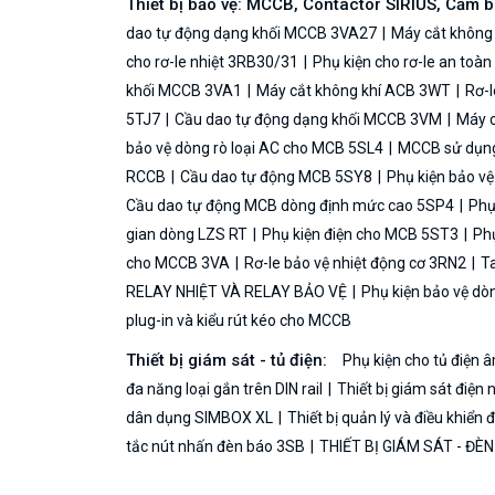
Thiết bị bảo vệ: MCCB, Contactor SIRIUS, Cảm 
dao tự động dạng khối MCCB 3VA27
Máy cắt không
cho rơ-le nhiệt 3RB30/31
Phụ kiện cho rơ-le an toà
khối MCCB 3VA1
Máy cắt không khí ACB 3WT
Rơ-l
5TJ7
Cầu dao tự động dạng khối MCCB 3VM
Máy c
bảo vệ dòng rò loại AC cho MCB 5SL4
MCCB sử dụng 
RCCB
Cầu dao tự động MCB 5SY8
Phụ kiện bảo v
Cầu dao tự động MCB dòng định mức cao 5SP4
Phụ
gian dòng LZS RT
Phụ kiện điện cho MCB 5ST3
Phụ
cho MCCB 3VA
Rơ-le bảo vệ nhiệt động cơ 3RN2
Ta
RELAY NHIỆT VÀ RELAY BẢO VỆ
Phụ kiện bảo vệ dò
plug-in và kiểu rút kéo cho MCCB
Thiết bị giám sát - tủ điện:
Phụ kiện cho tủ điện
đa năng loại gắn trên DIN rail
Thiết bị giám sát điện 
dân dụng SIMBOX XL
Thiết bị quản lý và điều khiển
tắc nút nhấn đèn báo 3SB
THIẾT BỊ GIÁM SÁT - ĐÈ