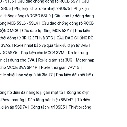
3 - 5TJ6
Cầu dao chống dòng rò RCCB 5SV
Cầu
ải 3RU6
Phụ kiện cho rơ-le nhiệt 3RU6/5
Phụ kiện
o chống dòng rò RCBO 5SU9
Cầu dao tự động dạng
động MCB 5SL6 - 5SL4
Cầu dao chống dòng rò RCCB
 ĐỘNG MCB
Cầu dao tự động MCB 5SY7
Phụ kiện
khởi động từ 3RH2 3TH và 3TG
CẦU DAO CHỐNG RÒ
B 3VA2
Rơ-le nhiệt bảo vệ quá tải kiểu điện tử 3RB
B DC 5SY5
Phụ kiện cho MCCB 3VM
Rơ-le trung
ộn cắt dùng cho 3VA
Rơ-le giám sát 3UG
Motor nạp
g cho MCCB 3VA 3P 4P
Rơ-le thời gian 7PV15
-le nhiệt bảo vệ quá tải 3MU7
Phụ kiện đấu nối kiểu
ồng hồ điện đa năng loại gắn mặt tủ
Đồng hồ điện
 Powerconfig
Đèn tầng báo hiệu 8WD42
Tủ điện
á điện áp 5SD74
Công tắc vị trí 3SE5
Thiết bị công