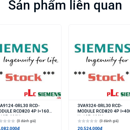
Sản phẩm liên quan
A9124-0RL30 RCD-
3VA9324-0RL30 RCD-
DULE RCD820 4P I=160A
MODULE RCD820 4P I=40
127-690V
U=127-690V
(0 đánh giá)
(0 đánh giá)
,082,000₫
20,524,000₫