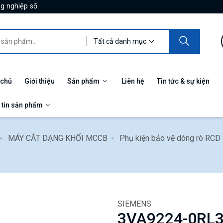
g nghiệp số.
Tất cả danh mục
 chủ
Giới thiệu
Sản phẩm
Liên hệ
Tin tức & sự kiện
 tin sản phẩm
MÁY CẮT DẠNG KHỐI MCCB
Phụ kiện bảo vệ dòng rò RCD
SIEMENS
3VA9224-0RL