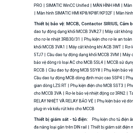
PRO
SIMATIC WinCC Unified
MÀN HÌNH HMI
Màn h
Màn hình SIMATIC HMI KP8/KP8F/KP32F
Màn hình 
Thiết bị bảo vệ: MCCB, Contactor SIRIUS, Cảm 
dao tự động dạng khối MCCB 3VA27
Máy cắt không
cho rơ-le nhiệt 3RB30/31
Phụ kiện cho rơ-le an toà
khối MCCB 3VA1
Máy cắt không khí ACB 3WT
Rơ-l
5TJ7
Cầu dao tự động dạng khối MCCB 3VM
Máy c
bảo vệ dòng rò loại AC cho MCB 5SL4
MCCB sử dụng 
RCCB
Cầu dao tự động MCB 5SY8
Phụ kiện bảo v
Cầu dao tự động MCB dòng định mức cao 5SP4
Phụ
gian dòng LZS RT
Phụ kiện điện cho MCB 5ST3
Phụ
cho MCCB 3VA
Rơ-le bảo vệ nhiệt động cơ 3RN2
Ta
RELAY NHIỆT VÀ RELAY BẢO VỆ
Phụ kiện bảo vệ dò
plug-in và kiểu rút kéo cho MCCB
Thiết bị giám sát - tủ điện:
Phụ kiện cho tủ điện
đa năng loại gắn trên DIN rail
Thiết bị giám sát điện 