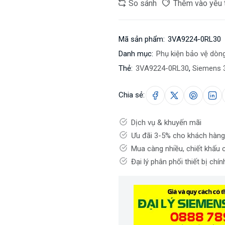
So sánh
Thêm vào yêu 
Mã sản phẩm:
3VA9224-0RL30
Danh mục:
Phụ kiện bảo vệ dòn
Thẻ:
3VA9224-0RL30
,
Siemens 
Chia sẻ:
Dịch vụ & khuyến mãi
Ưu đãi 3-5% cho khách hàng
Mua càng nhiều, chiết khấu 
Đại lý phân phối thiết bị chí