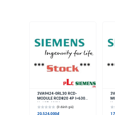
3VA9424-0RL30 RCD-
3V
MODULE RCD820 4P I=630A
MO
U=127-690V
U=
(0 đánh giá)
20,524,000₫
17