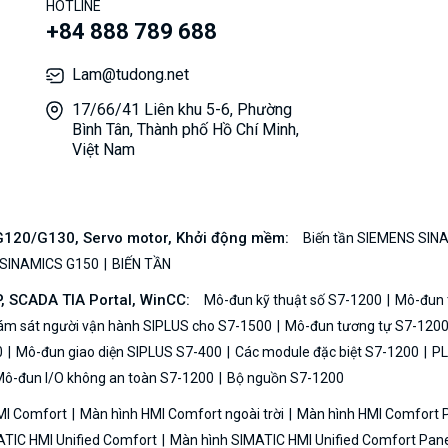
HOTLINE
+84 888 789 688
Lam@tudong.net
17/66/41 Liên khu 5-6, Phường
Bình Tân, Thành phố Hồ Chí Minh,
Việt Nam
/G120/G130, Servo motor, Khởi động mềm:
Biến tần SIEMENS SIN
 SINAMICS G150
BIẾN TẦN
P, SCADA TIA Portal, WinCC:
Mô-đun kỹ thuật số S7-1200
Mô-đun t
iám sát người vận hành SIPLUS cho S7-1500
Mô-đun tương tự S7-120
0
Mô-đun giao diện SIPLUS S7-400
Các module đặc biệt S7-1200
PL
ô-đun I/O không an toàn S7-1200
Bộ nguồn S7-1200
MI Comfort
Màn hình HMI Comfort ngoài trời
Màn hình HMI Comfort
TIC HMI Unified Comfort
Màn hình SIMATIC HMI Unified Comfort Pane