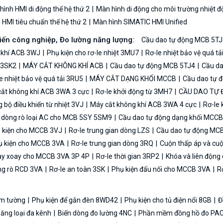
ình HMI di động thế hệ thứ 2
Màn hình di động cho môi trường nhiệt đ
HMI tiêu chuẩn thế hệ thứ 2
Màn hình SIMATIC HMI Unified
biến công nghiệp, Đo lường năng lượng:
Cầu dao tự động MCB 5TJ
 khí ACB 3WJ
Phụ kiện cho rơ-le nhiệt 3MU7
Rơ-le nhiệt bảo vệ quá t
n 3SK2
MÁY CẮT KHÔNG KHÍ ACB
Cầu dao tự động MCB 5TJ4
Cầu da
e nhiệt bảo vệ quá tải 3RU5
MÁY CẮT DẠNG KHỐI MCCB
Cầu dao tự 
ắt không khí ACB 3WA 3 cực
Rơ-le khởi động từ 3MH7
CẦU DAO TỰ
bộ điều khiển từ nhiệt 3VJ
Máy cắt không khí ACB 3WA 4 cực
Rơ-le 
ệ dòng rò loại AC cho MCB 5SY 5SM9
Cầu dao tự động dạng khối MCC
 kiện cho MCCB 3VJ
Rơ-le trung gian dòng LZS
Cầu dao tự động MC
 kiện cho MCCB 3VA
Rơ-le trung gian dòng 3RQ
Cuộn thấp áp và cu
y xoay cho MCCB 3VA 3P 4P
Rơ-le thời gian 3RP2
Khóa và liên độn
ng rò RCD 3VA
Rơ-le an toàn 3SK
Phụ kiện đấu nối cho MCCB 3VA
Rơ
 âm tường
Phụ kiện để gắn đèn 8WD42
Phụ kiện cho tủ điện nổi 8GB
Đ
năng loại đa kênh
Biến dòng đo lường 4NC
Phần mềm đồng hồ đo PAC