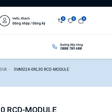
Hello, Khách
0
0
0
Đăng nhập / Đăng ký
Đường dây nóng:
0888 789 688
 3VA
3VA9224-0RL30 RCD-MODULE
30 RCD-MODULE