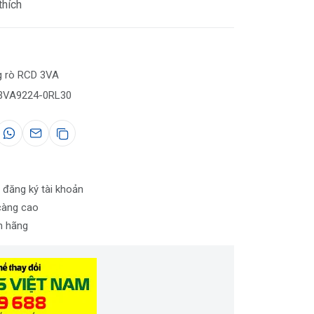
thích
g rò RCD 3VA
3VA9224-0RL30
 đăng ký tài khoản
càng cao
nh hãng