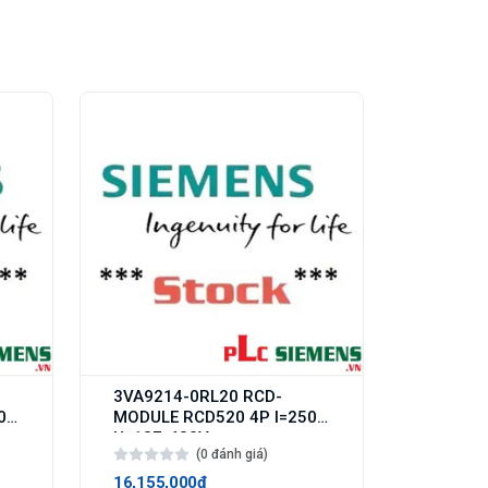
3VA9214-0RL20 RCD-
0A
MODULE RCD520 4P I=250A
U=127-480V
(0 đánh giá)
16,155,000₫