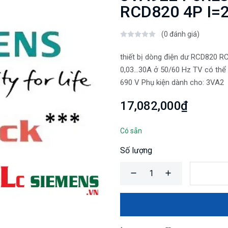
RCD820 4P I=
(0 đánh giá)
thiết bị dòng điện dư RCD820 RCD 
0,03...30A ở 50/60 Hz TV có thể
690 V Phụ kiện dành cho: 3VA2
17,082,000₫
Có sẵn
Số lượng