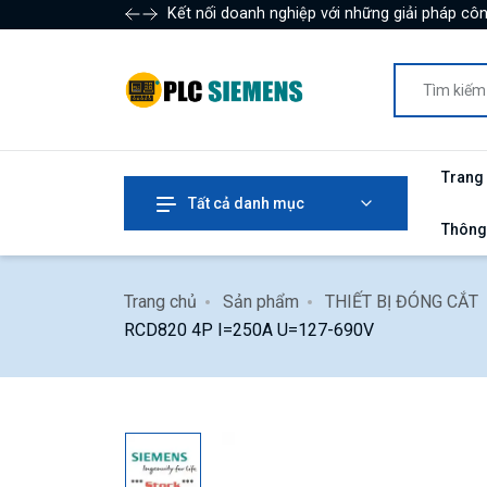
Kết nối doanh nghiệp với những giải pháp côn
Trang
Tất cả danh mục
Thông
Trang chủ
Sản phẩm
THIẾT BỊ ĐÓNG CẮT
RCD820 4P I=250A U=127-690V