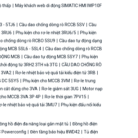
ộ thấp
Máy khách web di động SIMATIC HMI IWP10F
3 - 5TJ6
Cầu dao chống dòng rò RCCB 5SV
Cầu
ải 3RU6
Phụ kiện cho rơ-le nhiệt 3RU6/5
Phụ kiện
o chống dòng rò RCBO 5SU9
Cầu dao tự động dạng
động MCB 5SL6 - 5SL4
Cầu dao chống dòng rò RCCB
 ĐỘNG MCB
Cầu dao tự động MCB 5SY7
Phụ kiện
khởi động từ 3RH2 3TH và 3TG
CẦU DAO CHỐNG RÒ
B 3VA2
Rơ-le nhiệt bảo vệ quá tải kiểu điện tử 3RB
B DC 5SY5
Phụ kiện cho MCCB 3VM
Rơ-le trung
ộn cắt dùng cho 3VA
Rơ-le giám sát 3UG
Motor nạp
g cho MCCB 3VA 3P 4P
Rơ-le thời gian 7PV15
-le nhiệt bảo vệ quá tải 3MU7
Phụ kiện đấu nối kiểu
ồng hồ điện đa năng loại gắn mặt tủ
Đồng hồ điện
 Powerconfig
Đèn tầng báo hiệu 8WD42
Tủ điện