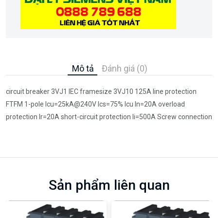
Mô tả
Đánh giá (0)
circuit breaker 3VJ1 IEC framesize 3VJ10 125A line protection
FTFM 1-pole Icu=25kA@240V Ics=75% Icu In=20A overload
protection Ir=20A short-circuit protection Ii=500A Screw connection
Sản phẩm liên quan