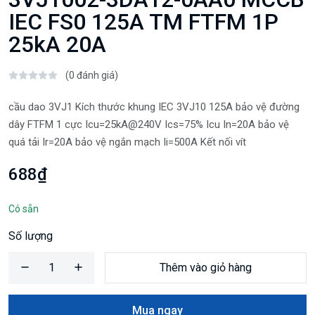
IEC FS0 125A TM FTFM 1P
25kA 20A
(0 đánh giá)
cầu dao 3VJ1 Kích thước khung IEC 3VJ10 125A bảo vệ đường
dây FTFM 1 cực Icu=25kA@240V Ics=75% Icu In=20A bảo vệ
quá tải Ir=20A bảo vệ ngắn mạch Ii=500A Kết nối vít
688₫
Có sẵn
Số lượng
Thêm vào giỏ hàng
Mua ngay