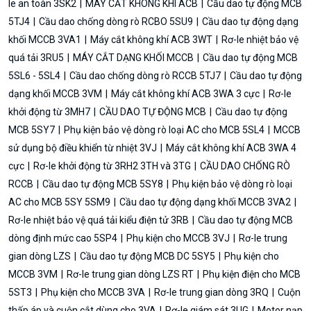
le an toàn 3SK2
MÁY CẮT KHÔNG KHÍ ACB
Cầu dao tự động MCB
5TJ4
Cầu dao chống dòng rò RCBO 5SU9
Cầu dao tự động dạng
khối MCCB 3VA1
Máy cắt không khí ACB 3WT
Rơ-le nhiệt bảo vệ
quá tải 3RU5
MÁY CẮT DẠNG KHỐI MCCB
Cầu dao tự động MCB
5SL6 - 5SL4
Cầu dao chống dòng rò RCCB 5TJ7
Cầu dao tự động
dạng khối MCCB 3VM
Máy cắt không khí ACB 3WA 3 cực
Rơ-le
khởi động từ 3MH7
CẦU DAO TỰ ĐỘNG MCB
Cầu dao tự động
MCB 5SY7
Phụ kiện bảo vệ dòng rò loại AC cho MCB 5SL4
MCCB
sử dụng bộ điều khiển từ nhiệt 3VJ
Máy cắt không khí ACB 3WA 4
cực
Rơ-le khởi động từ 3RH2 3TH và 3TG
CẦU DAO CHỐNG RÒ
RCCB
Cầu dao tự động MCB 5SY8
Phụ kiện bảo vệ dòng rò loại
AC cho MCB 5SY 5SM9
Cầu dao tự động dạng khối MCCB 3VA2
Rơ-le nhiệt bảo vệ quá tải kiểu điện tử 3RB
Cầu dao tự động MCB
dòng định mức cao 5SP4
Phụ kiện cho MCCB 3VJ
Rơ-le trung
gian dòng LZS
Cầu dao tự động MCB DC 5SY5
Phụ kiện cho
MCCB 3VM
Rơ-le trung gian dòng LZS RT
Phụ kiện điện cho MCB
5ST3
Phụ kiện cho MCCB 3VA
Rơ-le trung gian dòng 3RQ
Cuộn
thấp áp và cuộn cắt dùng cho 3VA
Rơ-le giám sát 3UG
Motor nạp