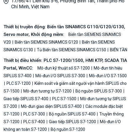
17/66/41 Liên khu 5-6, Phường Bình Tân, Thành phố Hồ
Chí Minh, Việt Nam
Thiết bị truyền động: Biến tần SINAMICS G110/G120/G130,
Servo motor, Khởi động mềm:
Biến tần SIEMENS SINAMICS
V20
Biến tần SIEMENS SINAMICS G120
Biến tần SIEMENS
SINAMICS G130
Tủ Biến tần SIEMENS SINAMICS G150
BIẾN TẦN
Thiết bị điều khiển: PLC S7-1200/1500, HMI KTP, SCADA TIA
Portal, WinCC:
Mô-đun kỹ thuật số S7-1200
Mô-đun tín hiệu
SIPLUS S7-400
Mô-đun I/O SIPLUS S7-300
Mô-đun I/O S7-1500
PLC S7-1200
Kiểm soát và giám sát người vận hành SIPLUS cho
S7-1500
Mô-đun tương tự S7-1200
Bộ nguồn SIPLUS S7-300
Giao tiếp SIPLUS S7-400
PLC S7-1500
Mô-đun tương tự SIPLUS
S7-200
Mô-đun giao diện SIPLUS S7-400
Các module đặc biệt
S7-1200
PLC S7-300
Bộ nguồn SIPLUS S7-400
Truyền thông
S7-1200
PLC S7-400
Giao tiếp SIPLUS S7-1200
Mô-đun I/O
không an toàn S7-1200
Bộ nguồn S7-1200