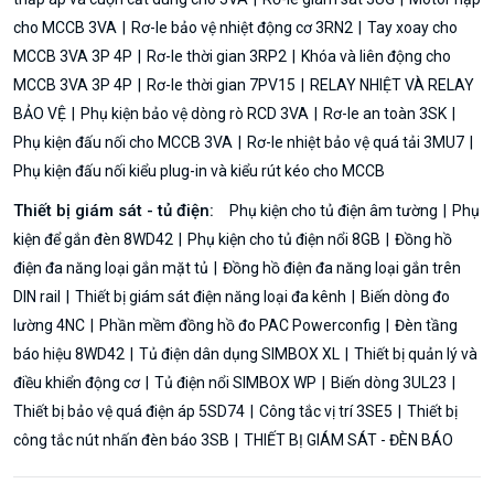
cho MCCB 3VA
Rơ-le bảo vệ nhiệt động cơ 3RN2
Tay xoay cho
MCCB 3VA 3P 4P
Rơ-le thời gian 3RP2
Khóa và liên động cho
MCCB 3VA 3P 4P
Rơ-le thời gian 7PV15
RELAY NHIỆT VÀ RELAY
BẢO VỆ
Phụ kiện bảo vệ dòng rò RCD 3VA
Rơ-le an toàn 3SK
Phụ kiện đấu nối cho MCCB 3VA
Rơ-le nhiệt bảo vệ quá tải 3MU7
Phụ kiện đấu nối kiểu plug-in và kiểu rút kéo cho MCCB
Thiết bị giám sát - tủ điện:
Phụ kiện cho tủ điện âm tường
Phụ
kiện để gắn đèn 8WD42
Phụ kiện cho tủ điện nổi 8GB
Đồng hồ
điện đa năng loại gắn mặt tủ
Đồng hồ điện đa năng loại gắn trên
DIN rail
Thiết bị giám sát điện năng loại đa kênh
Biến dòng đo
lường 4NC
Phần mềm đồng hồ đo PAC Powerconfig
Đèn tầng
báo hiệu 8WD42
Tủ điện dân dụng SIMBOX XL
Thiết bị quản lý và
điều khiển động cơ
Tủ điện nổi SIMBOX WP
Biến dòng 3UL23
Thiết bị bảo vệ quá điện áp 5SD74
Công tắc vị trí 3SE5
Thiết bị
công tắc nút nhấn đèn báo 3SB
THIẾT BỊ GIÁM SÁT - ĐÈN BÁO