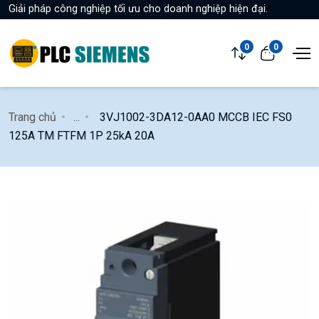
Giải pháp công nghiệp tối ưu cho doanh nghiệp hiện đại.
0
0
Trang chủ
...
3VJ1002-3DA12-0AA0 MCCB IEC FS0
125A TM FTFM 1P 25kA 20A