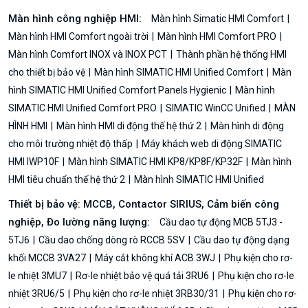
Màn hình công nghiệp HMI:
Màn hình Simatic HMI Comfort
Màn hình HMI Comfort ngoài trời
Màn hình HMI Comfort PRO
Màn hình Comfort INOX và INOX PCT
Thành phần hệ thống HMI
cho thiết bị bảo vệ
Màn hình SIMATIC HMI Unified Comfort
Màn
hình SIMATIC HMI Unified Comfort Panels Hygienic
Màn hình
SIMATIC HMI Unified Comfort PRO
SIMATIC WinCC Unified
MÀN
HÌNH HMI
Màn hình HMI di động thế hệ thứ 2
Màn hình di động
cho môi trường nhiệt độ thấp
Máy khách web di động SIMATIC
HMI IWP10F
Màn hình SIMATIC HMI KP8/KP8F/KP32F
Màn hình
HMI tiêu chuẩn thế hệ thứ 2
Màn hình SIMATIC HMI Unified
Thiết bị bảo vệ: MCCB, Contactor SIRIUS, Cảm biến công
nghiệp, Đo lường năng lượng:
Cầu dao tự động MCB 5TJ3 -
5TJ6
Cầu dao chống dòng rò RCCB 5SV
Cầu dao tự động dạng
khối MCCB 3VA27
Máy cắt không khí ACB 3WJ
Phụ kiện cho rơ-
le nhiệt 3MU7
Rơ-le nhiệt bảo vệ quá tải 3RU6
Phụ kiện cho rơ-le
nhiệt 3RU6/5
Phụ kiện cho rơ-le nhiệt 3RB30/31
Phụ kiện cho rơ-