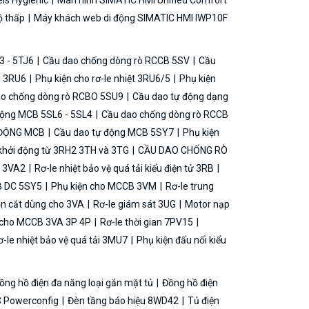
ls Hygienic
Màn hình SIMATIC HMI Unified Comfort
ộ thấp
Máy khách web di động SIMATIC HMI IWP10F
3 - 5TJ6
Cầu dao chống dòng rò RCCB 5SV
Cầu
ải 3RU6
Phụ kiện cho rơ-le nhiệt 3RU6/5
Phụ kiện
o chống dòng rò RCBO 5SU9
Cầu dao tự động dạng
động MCB 5SL6 - 5SL4
Cầu dao chống dòng rò RCCB
 ĐỘNG MCB
Cầu dao tự động MCB 5SY7
Phụ kiện
khởi động từ 3RH2 3TH và 3TG
CẦU DAO CHỐNG RÒ
B 3VA2
Rơ-le nhiệt bảo vệ quá tải kiểu điện tử 3RB
B DC 5SY5
Phụ kiện cho MCCB 3VM
Rơ-le trung
ộn cắt dùng cho 3VA
Rơ-le giám sát 3UG
Motor nạp
g cho MCCB 3VA 3P 4P
Rơ-le thời gian 7PV15
-le nhiệt bảo vệ quá tải 3MU7
Phụ kiện đấu nối kiểu
ồng hồ điện đa năng loại gắn mặt tủ
Đồng hồ điện
 Powerconfig
Đèn tầng báo hiệu 8WD42
Tủ điện