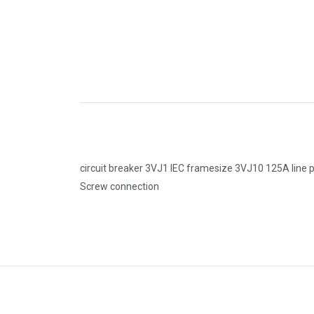
circuit breaker 3VJ1 IEC framesize 3VJ10 125A line 
Screw connection