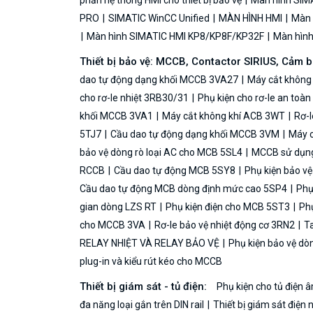
phần hệ thống HMI cho thiết bị bảo vệ
Màn hình SIMA
PRO
SIMATIC WinCC Unified
MÀN HÌNH HMI
Màn h
Màn hình SIMATIC HMI KP8/KP8F/KP32F
Màn hình 
Thiết bị bảo vệ: MCCB, Contactor SIRIUS, Cảm 
dao tự động dạng khối MCCB 3VA27
Máy cắt không
cho rơ-le nhiệt 3RB30/31
Phụ kiện cho rơ-le an toà
khối MCCB 3VA1
Máy cắt không khí ACB 3WT
Rơ-l
5TJ7
Cầu dao tự động dạng khối MCCB 3VM
Máy c
bảo vệ dòng rò loại AC cho MCB 5SL4
MCCB sử dụng 
RCCB
Cầu dao tự động MCB 5SY8
Phụ kiện bảo v
Cầu dao tự động MCB dòng định mức cao 5SP4
Phụ
gian dòng LZS RT
Phụ kiện điện cho MCB 5ST3
Phụ
cho MCCB 3VA
Rơ-le bảo vệ nhiệt động cơ 3RN2
Ta
RELAY NHIỆT VÀ RELAY BẢO VỆ
Phụ kiện bảo vệ dò
plug-in và kiểu rút kéo cho MCCB
Thiết bị giám sát - tủ điện:
Phụ kiện cho tủ điện
đa năng loại gắn trên DIN rail
Thiết bị giám sát điện 