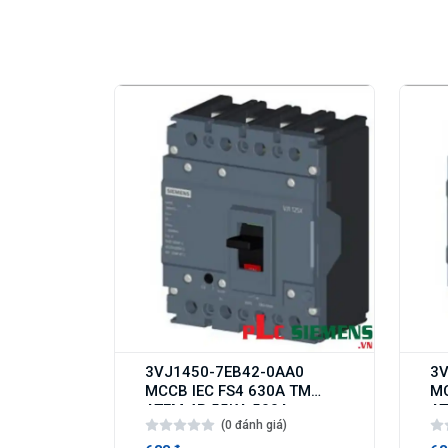
3VJ1450-7EB42-0AA0
3V
MCCB IEC FS4 630A TM
MC
ATFM 4P 55KA 500A
AT
(0 đánh giá)