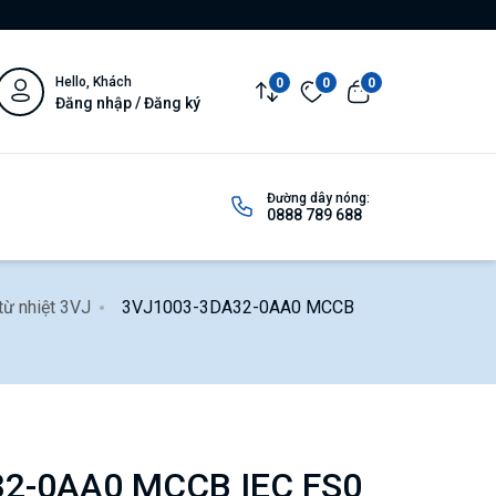
Hello, Khách
0
0
0
Đăng nhập / Đăng ký
Đường dây nóng:
0888 789 688
từ nhiệt 3VJ
3VJ1003-3DA32-0AA0 MCCB
2-0AA0 MCCB IEC FS0