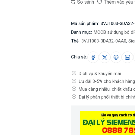
So sánh
Thêm vào yêu 
Mã sản phẩm:
3VJ1003-3DA32
Danh mục:
MCCB sử dụng bộ điề
Thẻ:
3VJ1003-3DA32-0AA0
,
Si
Chia sẻ:
Dịch vụ & khuyến mãi
Ưu đãi 3-5% cho khách hàng
Mua càng nhiều, chiết khấu 
Đại lý phân phối thiết bị chí