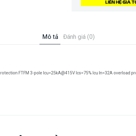
Mô tả
Đánh giá (0)
protection FTFM 3-pole Icu=25kA@415V Ics=75% Icu In=32A overload prot