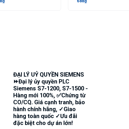
8₫
688₫
ĐẠI LÝ UỶ QUYỀN SIEMENS
⏩Đại lý ủy quyền PLC
Siemens S7-1200, S7-1500 -
Hàng mới 100%, ✅Chứng từ
CO/CQ. Giá cạnh tranh, bảo
hành chính hãng, ✓Giao
hàng toàn quốc ✓Ưu đãi
đặc biệt cho dự án lớn!