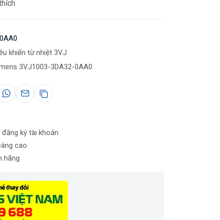
thích
-0AA0
u khiển từ nhiệt 3VJ
emens 3VJ1003-3DA32-0AA0
 đăng ký tài khoản
càng cao
nh hãng