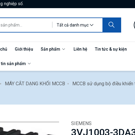
g nghiệp số.
Tất cả danh mục
 chủ
Giới thiệu
Sản phẩm
Liên hệ
Tin tức & sự kiện
 tin sản phẩm
MÁY CẮT DẠNG KHỐI MCCB
MCCB sử dụng bộ điều khiển 
SIEMENS
3VJ1003-3DA3