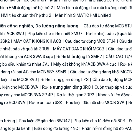
TIC HMI Unified Comfort
Màn hình SIMATIC HMI Unified Comfort Pane
ình HMI di động thế hệ thứ 2
Màn hình di động cho môi trường nhiệt đ
HMI tiêu chuẩn thế hệ thứ 2
Màn hình SIMATIC HMI Unified
biến công nghiệp, Đo lường năng lượng:
Cầu dao tự động MCB 5TJ
 khí ACB 3WJ
Phụ kiện cho rơ-le nhiệt 3MU7
Rơ-le nhiệt bảo vệ quá t
n 3SK2
MÁY CẮT KHÔNG KHÍ ACB
Cầu dao tự động MCB 5TJ4
Cầu da
e nhiệt bảo vệ quá tải 3RU5
MÁY CẮT DẠNG KHỐI MCCB
Cầu dao tự 
ắt không khí ACB 3WA 3 cực
Rơ-le khởi động từ 3MH7
CẦU DAO TỰ
bộ điều khiển từ nhiệt 3VJ
Máy cắt không khí ACB 3WA 4 cực
Rơ-le 
ệ dòng rò loại AC cho MCB 5SY 5SM9
Cầu dao tự động dạng khối MCC
 kiện cho MCCB 3VJ
Rơ-le trung gian dòng LZS
Cầu dao tự động MC
 kiện cho MCCB 3VA
Rơ-le trung gian dòng 3RQ
Cuộn thấp áp và cu
y xoay cho MCCB 3VA 3P 4P
Rơ-le thời gian 3RP2
Khóa và liên độn
ng rò RCD 3VA
Rơ-le an toàn 3SK
Phụ kiện đấu nối cho MCCB 3VA
Rơ
 âm tường
Phụ kiện để gắn đèn 8WD42
Phụ kiện cho tủ điện nổi 8GB
Đ
năng loại đa kênh
Biến dòng đo lường 4NC
Phần mềm đồng hồ đo PAC