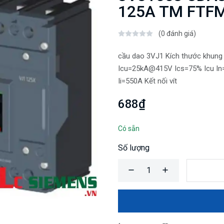
125A TM FTFM
(0 đánh giá)
cầu dao 3VJ1 Kích thước khung
Icu=25kA@415V Ics=75% Icu In=
Ii=550A Kết nối vít
688₫
Có sẵn
Số lượng