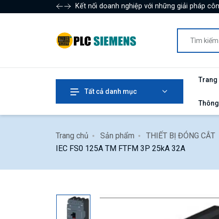
Kết nối doanh nghiệp với những giải pháp côn
Trang
Tất cả danh mục
Thông
Trang chủ
Sản phẩm
THIẾT BỊ ĐÓNG CẮT
IEC FS0 125A TM FTFM 3P 25kA 32A