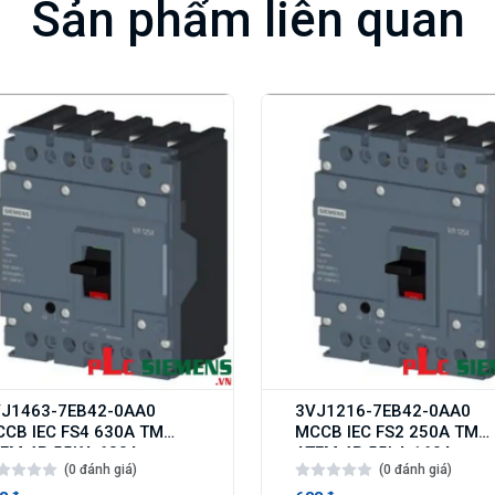
Sản phẩm liên quan
J1463-7EB42-0AA0
3VJ1216-7EB42-0AA0
CB IEC FS4 630A TM
MCCB IEC FS2 250A TM
FM 4P 55KA 630A
ATFM 4P 55kA 160A
(0 đánh giá)
(0 đánh giá)