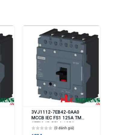
3VJ1112-7EB42-0AA0
MCCB IEC FS1 125A TM
ATFM 4P 55kA 125A
(0 đánh giá)