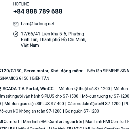
HOTLINE
+84 888 789 688
Lam@tudong.net
17/66/41 Liên khu 5-6, Phường
Bình Tân, Thành phố Hồ Chí Minh,
Việt Nam
/G120/G130, Servo motor, Khởi động mềm:
Biến tần SIEMENS SIN
 SINAMICS G150
BIẾN TẦN
P, SCADA TIA Portal, WinCC:
Mô-đun kỹ thuật số S7-1200
Mô-đun t
iám sát người vận hành SIPLUS cho S7-1500
Mô-đun tương tự S7-120
0
Mô-đun giao diện SIPLUS S7-400
Các module đặc biệt S7-1200
PL
ô-đun I/O không an toàn S7-1200
Bộ nguồn S7-1200
MI Comfort
Màn hình HMI Comfort ngoài trời
Màn hình HMI Comfort