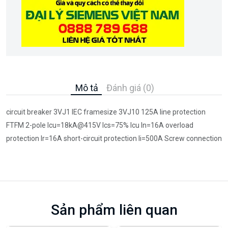
Mô tả
Đánh giá (0)
circuit breaker 3VJ1 IEC framesize 3VJ10 125A line protection
FTFM 2-pole Icu=18kA@415V Ics=75% Icu In=16A overload
protection Ir=16A short-circuit protection Ii=500A Screw connection
Sản phẩm liên quan