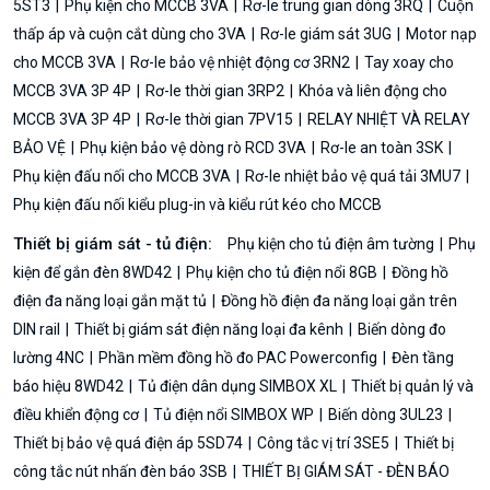
5ST3
Phụ kiện cho MCCB 3VA
Rơ-le trung gian dòng 3RQ
Cuộn
thấp áp và cuộn cắt dùng cho 3VA
Rơ-le giám sát 3UG
Motor nạp
cho MCCB 3VA
Rơ-le bảo vệ nhiệt động cơ 3RN2
Tay xoay cho
MCCB 3VA 3P 4P
Rơ-le thời gian 3RP2
Khóa và liên động cho
MCCB 3VA 3P 4P
Rơ-le thời gian 7PV15
RELAY NHIỆT VÀ RELAY
BẢO VỆ
Phụ kiện bảo vệ dòng rò RCD 3VA
Rơ-le an toàn 3SK
Phụ kiện đấu nối cho MCCB 3VA
Rơ-le nhiệt bảo vệ quá tải 3MU7
Phụ kiện đấu nối kiểu plug-in và kiểu rút kéo cho MCCB
Thiết bị giám sát - tủ điện:
Phụ kiện cho tủ điện âm tường
Phụ
kiện để gắn đèn 8WD42
Phụ kiện cho tủ điện nổi 8GB
Đồng hồ
điện đa năng loại gắn mặt tủ
Đồng hồ điện đa năng loại gắn trên
DIN rail
Thiết bị giám sát điện năng loại đa kênh
Biến dòng đo
lường 4NC
Phần mềm đồng hồ đo PAC Powerconfig
Đèn tầng
báo hiệu 8WD42
Tủ điện dân dụng SIMBOX XL
Thiết bị quản lý và
điều khiển động cơ
Tủ điện nổi SIMBOX WP
Biến dòng 3UL23
Thiết bị bảo vệ quá điện áp 5SD74
Công tắc vị trí 3SE5
Thiết bị
công tắc nút nhấn đèn báo 3SB
THIẾT BỊ GIÁM SÁT - ĐÈN BÁO