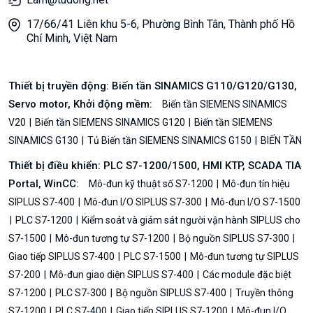
17/66/41 Liên khu 5-6, Phường Bình Tân, Thành phố Hồ
Chí Minh, Việt Nam
Thiết bị truyền động: Biến tần SINAMICS G110/G120/G130,
Servo motor, Khởi động mềm:
Biến tần SIEMENS SINAMICS
V20
Biến tần SIEMENS SINAMICS G120
Biến tần SIEMENS
SINAMICS G130
Tủ Biến tần SIEMENS SINAMICS G150
BIẾN TẦN
Thiết bị điều khiển: PLC S7-1200/1500, HMI KTP, SCADA TIA
Portal, WinCC:
Mô-đun kỹ thuật số S7-1200
Mô-đun tín hiệu
SIPLUS S7-400
Mô-đun I/O SIPLUS S7-300
Mô-đun I/O S7-1500
PLC S7-1200
Kiểm soát và giám sát người vận hành SIPLUS cho
S7-1500
Mô-đun tương tự S7-1200
Bộ nguồn SIPLUS S7-300
Giao tiếp SIPLUS S7-400
PLC S7-1500
Mô-đun tương tự SIPLUS
S7-200
Mô-đun giao diện SIPLUS S7-400
Các module đặc biệt
S7-1200
PLC S7-300
Bộ nguồn SIPLUS S7-400
Truyền thông
S7-1200
PLC S7-400
Giao tiếp SIPLUS S7-1200
Mô-đun I/O