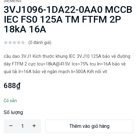
SIEMENS
3VJ1096-1DA22-0AA0 MCCB
IEC FS0 125A TM FTFM 2P
18kA 16A
(0 đánh giá)
cầu dao 3VJ1 Kích thước khung IEC 3VJ10 125A bảo vệ đường
dây FTFM 2 cực Icu=18kA@415V Ics=75% Icu In=16A bảo vệ
quá tải Ir=16A bảo vệ ngắn mạch Ii=500A Kết nối vít
688₫
Có sẵn
Số lượng
Thêm vào giỏ hàng