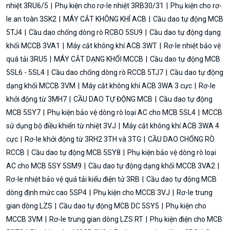
nhiệt 3RU6/5
Phụ kiện cho rơ-le nhiệt 3RB30/31
Phụ kiện cho rơ-
le an toàn 3SK2
MÁY CẮT KHÔNG KHÍ ACB
Cầu dao tự động MCB
5TJ4
Cầu dao chống dòng rò RCBO 5SU9
Cầu dao tự động dạng
khối MCCB 3VA1
Máy cắt không khí ACB 3WT
Rơ-le nhiệt bảo vệ
quá tải 3RU5
MÁY CẮT DẠNG KHỐI MCCB
Cầu dao tự động MCB
5SL6 - 5SL4
Cầu dao chống dòng rò RCCB 5TJ7
Cầu dao tự động
dạng khối MCCB 3VM
Máy cắt không khí ACB 3WA 3 cực
Rơ-le
khởi động từ 3MH7
CẦU DAO TỰ ĐỘNG MCB
Cầu dao tự động
MCB 5SY7
Phụ kiện bảo vệ dòng rò loại AC cho MCB 5SL4
MCCB
sử dụng bộ điều khiển từ nhiệt 3VJ
Máy cắt không khí ACB 3WA 4
cực
Rơ-le khởi động từ 3RH2 3TH và 3TG
CẦU DAO CHỐNG RÒ
RCCB
Cầu dao tự động MCB 5SY8
Phụ kiện bảo vệ dòng rò loại
AC cho MCB 5SY 5SM9
Cầu dao tự động dạng khối MCCB 3VA2
Rơ-le nhiệt bảo vệ quá tải kiểu điện tử 3RB
Cầu dao tự động MCB
dòng định mức cao 5SP4
Phụ kiện cho MCCB 3VJ
Rơ-le trung
gian dòng LZS
Cầu dao tự động MCB DC 5SY5
Phụ kiện cho
MCCB 3VM
Rơ-le trung gian dòng LZS RT
Phụ kiện điện cho MCB