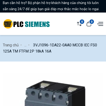
Bạn cần hỗ trợ? Bộ phận hỗ trợ khách hàng của chúng tôi luôn
sẵn sàng 24/7 để giúp bạn giải đáp mọi thắc mắc hoặc lo ngại.
0
0
Trang chủ
...
3VJ1096-1DA22-0AA0 MCCB IEC FS0
125A TM FTFM 2P 18kA 16A