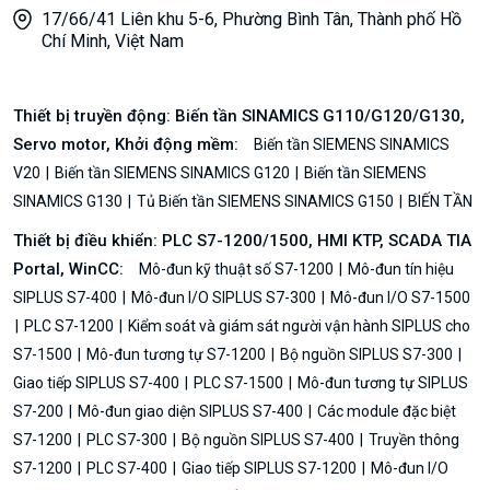
17/66/41 Liên khu 5-6, Phường Bình Tân, Thành phố Hồ
Chí Minh, Việt Nam
Thiết bị truyền động: Biến tần SINAMICS G110/G120/G130,
Servo motor, Khởi động mềm:
Biến tần SIEMENS SINAMICS
V20
Biến tần SIEMENS SINAMICS G120
Biến tần SIEMENS
SINAMICS G130
Tủ Biến tần SIEMENS SINAMICS G150
BIẾN TẦN
Thiết bị điều khiển: PLC S7-1200/1500, HMI KTP, SCADA TIA
Portal, WinCC:
Mô-đun kỹ thuật số S7-1200
Mô-đun tín hiệu
SIPLUS S7-400
Mô-đun I/O SIPLUS S7-300
Mô-đun I/O S7-1500
PLC S7-1200
Kiểm soát và giám sát người vận hành SIPLUS cho
S7-1500
Mô-đun tương tự S7-1200
Bộ nguồn SIPLUS S7-300
Giao tiếp SIPLUS S7-400
PLC S7-1500
Mô-đun tương tự SIPLUS
S7-200
Mô-đun giao diện SIPLUS S7-400
Các module đặc biệt
S7-1200
PLC S7-300
Bộ nguồn SIPLUS S7-400
Truyền thông
S7-1200
PLC S7-400
Giao tiếp SIPLUS S7-1200
Mô-đun I/O