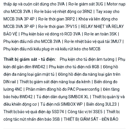
thấp áp và cuộn cắt dùng cho 3VA
Rơ-le giám sát 3UG
Motor nạp
cho MCCB 3VA
Rơ-le bảo vệ nhiệt động cơ 3RN2
Tay xoay cho
MCCB 3VA 3P 4P
Rơ-le thời gian 3RP2
Khóa và liên động cho
MCCB 3VA 3P 4P
Rơ-le thời gian 7PV15
RELAY NHIỆT VÀ RELAY
BẢO VỆ
Phụ kiện bảo vệ dòng rò RCD 3VA
Rơ-le an toàn 3SK
Phụ kiện đấu nối cho MCCB 3VA
Rơ-le nhiệt bảo vệ quá tải 3MU7
Phụ kiện đấu nối kiểu plug-in và kiểu rút kéo cho MCCB
Thiết bị giám sát - tủ điện:
Phụ kiện cho tủ điện âm tường
Phụ
kiện để gắn đèn 8WD42
Phụ kiện cho tủ điện nổi 8GB
Đồng hồ
điện đa năng loại gắn mặt tủ
Đồng hồ điện đa năng loại gắn trên
DIN rail
Thiết bị giám sát điện năng loại đa kênh
Biến dòng đo
lường 4NC
Phần mềm đồng hồ đo PAC Powerconfig
Đèn tầng
báo hiệu 8WD42
Tủ điện dân dụng SIMBOX XL
Thiết bị quản lý và
điều khiển động cơ
Tủ điện nổi SIMBOX WP
Biến dòng 3UL23
Thiết bị bảo vệ quá điện áp 5SD74
Công tắc vị trí 3SE5
Thiết bị
công tắc nút nhấn đèn báo 3SB
THIẾT BỊ GIÁM SÁT - ĐÈN BÁO