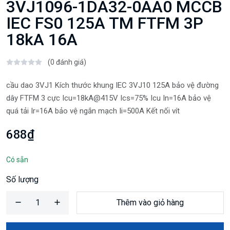
3VJ1096-1DA32-0AA0 MCCB
IEC FS0 125A TM FTFM 3P
18kA 16A
(0 đánh giá)
cầu dao 3VJ1 Kích thước khung IEC 3VJ10 125A bảo vệ đường
dây FTFM 3 cực Icu=18kA@415V Ics=75% Icu In=16A bảo vệ
quá tải Ir=16A bảo vệ ngắn mạch Ii=500A Kết nối vít
688₫
Có sẵn
Số lượng
Thêm vào giỏ hàng