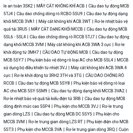
le an toàn 3SK2
MÁY CẮT KHÔNG KHÍ ACB
Cầu dao tự động MCB
5TJ4
Cầu dao chống dòng rò RCBO 5SU9
Cầu dao tự động dạng
khối MCCB 3VA1
Máy cắt không khí ACB 3WT
Rơ-le nhiệt bảo vệ
quá tải 3RU5
MÁY CẮT DẠNG KHỐI MCCB
Cầu dao tự động MCB
5SL6 - 5SL4
Cầu dao chống dòng rò RCCB 5TJ7
Cầu dao tự động
dạng khối MCCB 3VM
Máy cắt không khí ACB 3WA 3 cực
Rơ-le
khởi động từ 3MH7
CẦU DAO TỰ ĐỘNG MCB
Cầu dao tự động
MCB 5SY7
Phụ kiện bảo vệ dòng rò loại AC cho MCB 5SL4
MCCB
sử dụng bộ điều khiển từ nhiệt 3VJ
Máy cắt không khí ACB 3WA 4
cực
Rơ-le khởi động từ 3RH2 3TH và 3TG
CẦU DAO CHỐNG RÒ
RCCB
Cầu dao tự động MCB 5SY8
Phụ kiện bảo vệ dòng rò loại
AC cho MCB 5SY 5SM9
Cầu dao tự động dạng khối MCCB 3VA2
Rơ-le nhiệt bảo vệ quá tải kiểu điện tử 3RB
Cầu dao tự động MCB
dòng định mức cao 5SP4
Phụ kiện cho MCCB 3VJ
Rơ-le trung
gian dòng LZS
Cầu dao tự động MCB DC 5SY5
Phụ kiện cho
MCCB 3VM
Rơ-le trung gian dòng LZS RT
Phụ kiện điện cho MCB
5ST3
Phụ kiện cho MCCB 3VA
Rơ-le trung gian dòng 3RQ
Cuộn