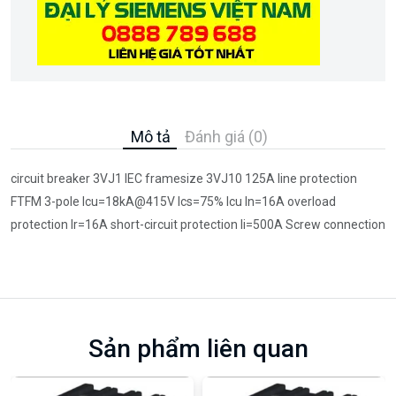
Mô tả
Đánh giá (0)
circuit breaker 3VJ1 IEC framesize 3VJ10 125A line protection
FTFM 3-pole Icu=18kA@415V Ics=75% Icu In=16A overload
protection Ir=16A short-circuit protection Ii=500A Screw connection
Sản phẩm liên quan