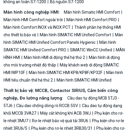
không an toàn S7-1200
Bộ nguồn S7-1200
Màn hình công nghiệp HMI:
Màn hình Simatic HMI Comfort
Màn hình HMI Comfort ngoài trời
Màn hình HMI Comfort PRO
Màn hình Comfort INOX và INOX PCT
Thành phần hệ thống HMI
cho thiết bị bảo vệ
Màn hình SIMATIC HMI Unified Comfort
Màn
hình SIMATIC HMI Unified Comfort Panels Hygienic
Màn hình
SIMATIC HMI Unified Comfort PRO
SIMATIC WinCC Unified
MÀN
HÌNH HMI
Màn hình HMI di động thế hệ thứ 2
Màn hình di động
cho môi trường nhiệt độ thấp
Máy khách web di động SIMATIC
HMI IWP10F
Màn hình SIMATIC HMI KP8/KP8F/KP32F
Màn hình
HMI tiêu chuẩn thế hệ thứ 2
Màn hình SIMATIC HMI Unified
Thiết bị bảo vệ: MCCB, Contactor SIRIUS, Cảm biến công
nghiệp, Đo lường năng lượng:
Cầu dao tự động MCB 5TJ3 -
5TJ6
Cầu dao chống dòng rò RCCB 5SV
Cầu dao tự động dạng
khối MCCB 3VA27
Máy cắt không khí ACB 3WJ
Phụ kiện cho rơ-
le nhiệt 3MU7
Rơ-le nhiệt bảo vệ quá tải 3RU6
Phụ kiện cho rơ-le
nhiệt 3RU6/5
Phụ kiện cho rơ-le nhiệt 3RB30/31
Phụ kiện cho rơ-