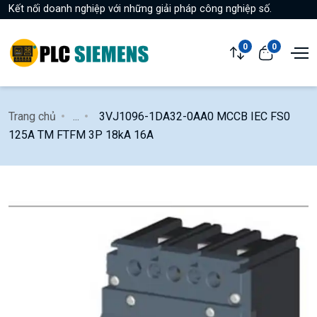
Kết nối doanh nghiệp với những giải pháp công nghiệp số.
0
0
Trang chủ
...
3VJ1096-1DA32-0AA0 MCCB IEC FS0
125A TM FTFM 3P 18kA 16A