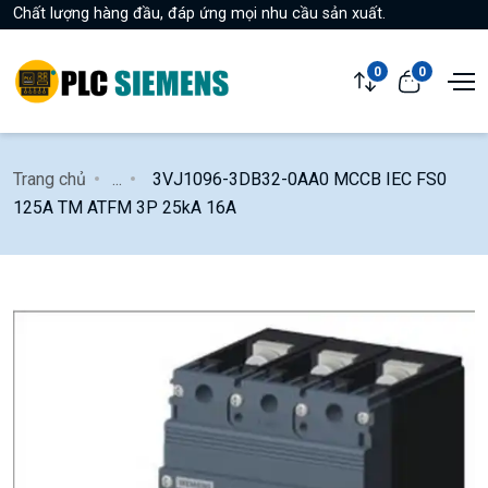
Chất lượng hàng đầu, đáp ứng mọi nhu cầu sản xuất.
0
0
Trang chủ
...
3VJ1096-3DB32-0AA0 MCCB IEC FS0
125A TM ATFM 3P 25kA 16A