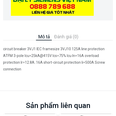
Mô tả
Đánh giá (0)
circuit breaker 3VJ1 IEC framesize 3VJ10 125A line protection
ATFM 3-pole Icu=25kA@415V Ics=75% Icu In=16A overload
protection Ir=12.8A..16A short-circuit protection Ii=500A Screw
connection
Sản phẩm liên quan