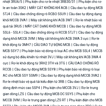
nhiệt 3RU6/5
Phụ kiện cho rơ-le nhiệt 3RB30/31
Phụ kiện cho rơ-
le an toàn 3SK2
MÁY CẮT KHÔNG KHÍ ACB
Cầu dao tự động MCB
5TJ4
Cầu dao chống dòng rò RCBO 5SU9
Cầu dao tự động dạng
khối MCCB 3VA1
Máy cắt không khí ACB 3WT
Rơ-le nhiệt bảo vệ
quá tải 3RU5
MÁY CẮT DẠNG KHỐI MCCB
Cầu dao tự động MCB
5SL6 - 5SL4
Cầu dao chống dòng rò RCCB 5TJ7
Cầu dao tự động
dạng khối MCCB 3VM
Máy cắt không khí ACB 3WA 3 cực
Rơ-le
khởi động từ 3MH7
CẦU DAO TỰ ĐỘNG MCB
Cầu dao tự động
MCB 5SY7
Phụ kiện bảo vệ dòng rò loại AC cho MCB 5SL4
MCCB
sử dụng bộ điều khiển từ nhiệt 3VJ
Máy cắt không khí ACB 3WA 4
cực
Rơ-le khởi động từ 3RH2 3TH và 3TG
CẦU DAO CHỐNG RÒ
RCCB
Cầu dao tự động MCB 5SY8
Phụ kiện bảo vệ dòng rò loại
AC cho MCB 5SY 5SM9
Cầu dao tự động dạng khối MCCB 3VA2
Rơ-le nhiệt bảo vệ quá tải kiểu điện tử 3RB
Cầu dao tự động MCB
dòng định mức cao 5SP4
Phụ kiện cho MCCB 3VJ
Rơ-le trung
gian dòng LZS
Cầu dao tự động MCB DC 5SY5
Phụ kiện cho
MCCB 3VM
Rơ-le trung gian dòng LZS RT
Phụ kiện điện cho MCB