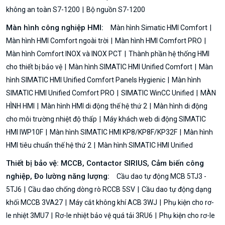
không an toàn S7-1200
Bộ nguồn S7-1200
Màn hình công nghiệp HMI:
Màn hình Simatic HMI Comfort
Màn hình HMI Comfort ngoài trời
Màn hình HMI Comfort PRO
Màn hình Comfort INOX và INOX PCT
Thành phần hệ thống HMI
cho thiết bị bảo vệ
Màn hình SIMATIC HMI Unified Comfort
Màn
hình SIMATIC HMI Unified Comfort Panels Hygienic
Màn hình
SIMATIC HMI Unified Comfort PRO
SIMATIC WinCC Unified
MÀN
HÌNH HMI
Màn hình HMI di động thế hệ thứ 2
Màn hình di động
cho môi trường nhiệt độ thấp
Máy khách web di động SIMATIC
HMI IWP10F
Màn hình SIMATIC HMI KP8/KP8F/KP32F
Màn hình
HMI tiêu chuẩn thế hệ thứ 2
Màn hình SIMATIC HMI Unified
Thiết bị bảo vệ: MCCB, Contactor SIRIUS, Cảm biến công
nghiệp, Đo lường năng lượng:
Cầu dao tự động MCB 5TJ3 -
5TJ6
Cầu dao chống dòng rò RCCB 5SV
Cầu dao tự động dạng
khối MCCB 3VA27
Máy cắt không khí ACB 3WJ
Phụ kiện cho rơ-
le nhiệt 3MU7
Rơ-le nhiệt bảo vệ quá tải 3RU6
Phụ kiện cho rơ-le