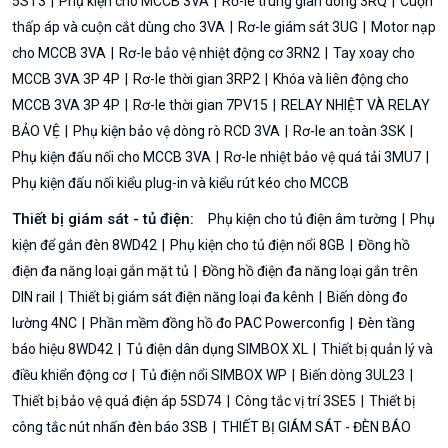
5ST3
Phụ kiện cho MCCB 3VA
Rơ-le trung gian dòng 3RQ
Cuộn
thấp áp và cuộn cắt dùng cho 3VA
Rơ-le giám sát 3UG
Motor nạp
cho MCCB 3VA
Rơ-le bảo vệ nhiệt động cơ 3RN2
Tay xoay cho
MCCB 3VA 3P 4P
Rơ-le thời gian 3RP2
Khóa và liên động cho
MCCB 3VA 3P 4P
Rơ-le thời gian 7PV15
RELAY NHIỆT VÀ RELAY
BẢO VỆ
Phụ kiện bảo vệ dòng rò RCD 3VA
Rơ-le an toàn 3SK
Phụ kiện đấu nối cho MCCB 3VA
Rơ-le nhiệt bảo vệ quá tải 3MU7
Phụ kiện đấu nối kiểu plug-in và kiểu rút kéo cho MCCB
Thiết bị giám sát - tủ điện:
Phụ kiện cho tủ điện âm tường
Phụ
kiện để gắn đèn 8WD42
Phụ kiện cho tủ điện nổi 8GB
Đồng hồ
điện đa năng loại gắn mặt tủ
Đồng hồ điện đa năng loại gắn trên
DIN rail
Thiết bị giám sát điện năng loại đa kênh
Biến dòng đo
lường 4NC
Phần mềm đồng hồ đo PAC Powerconfig
Đèn tầng
báo hiệu 8WD42
Tủ điện dân dụng SIMBOX XL
Thiết bị quản lý và
điều khiển động cơ
Tủ điện nổi SIMBOX WP
Biến dòng 3UL23
Thiết bị bảo vệ quá điện áp 5SD74
Công tắc vị trí 3SE5
Thiết bị
công tắc nút nhấn đèn báo 3SB
THIẾT BỊ GIÁM SÁT - ĐÈN BÁO