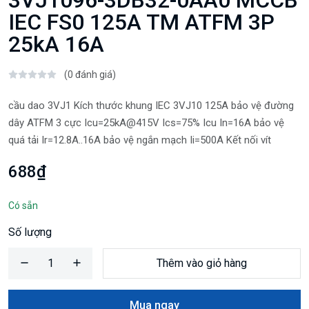
3VJ1096-3DB32-0AA0 MCCB
IEC FS0 125A TM ATFM 3P
25kA 16A
(0 đánh giá)
cầu dao 3VJ1 Kích thước khung IEC 3VJ10 125A bảo vệ đường
dây ATFM 3 cực Icu=25kA@415V Ics=75% Icu In=16A bảo vệ
quá tải Ir=12.8A..16A bảo vệ ngắn mạch Ii=500A Kết nối vít
688₫
Có sẵn
Số lượng
Thêm vào giỏ hàng
Mua ngay