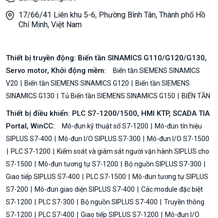
17/66/41 Liên khu 5-6, Phường Bình Tân, Thành phố Hồ
Chí Minh, Việt Nam
Thiết bị truyền động: Biến tần SINAMICS G110/G120/G130,
Servo motor, Khởi động mềm:
Biến tần SIEMENS SINAMICS
V20
Biến tần SIEMENS SINAMICS G120
Biến tần SIEMENS
SINAMICS G130
Tủ Biến tần SIEMENS SINAMICS G150
BIẾN TẦN
Thiết bị điều khiển: PLC S7-1200/1500, HMI KTP, SCADA TIA
Portal, WinCC:
Mô-đun kỹ thuật số S7-1200
Mô-đun tín hiệu
SIPLUS S7-400
Mô-đun I/O SIPLUS S7-300
Mô-đun I/O S7-1500
PLC S7-1200
Kiểm soát và giám sát người vận hành SIPLUS cho
S7-1500
Mô-đun tương tự S7-1200
Bộ nguồn SIPLUS S7-300
Giao tiếp SIPLUS S7-400
PLC S7-1500
Mô-đun tương tự SIPLUS
S7-200
Mô-đun giao diện SIPLUS S7-400
Các module đặc biệt
S7-1200
PLC S7-300
Bộ nguồn SIPLUS S7-400
Truyền thông
S7-1200
PLC S7-400
Giao tiếp SIPLUS S7-1200
Mô-đun I/O