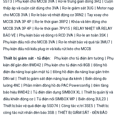
5ST3
Phụ kiện cho MCCB 3VA
Rơ-le trung gian dòng 3RQ
Cuộn
thấp áp và cuộn cắt dùng cho 3VA
Rơ-le giám sát 3UG
Motor nạp
cho MCCB 3VA
Rơ-le bảo vệ nhiệt động cơ 3RN2
Tay xoay cho
MCCB 3VA 3P 4P
Rơ-le thời gian 3RP2
Khóa và liên động cho
MCCB 3VA 3P 4P
Rơ-le thời gian 7PV15
RELAY NHIỆT VÀ RELAY
BẢO VỆ
Phụ kiện bảo vệ dòng rò RCD 3VA
Rơ-le an toàn 3SK
Phụ kiện đấu nối cho MCCB 3VA
Rơ-le nhiệt bảo vệ quá tải 3MU7
Phụ kiện đấu nối kiểu plug-in và kiểu rút kéo cho MCCB
Thiết bị giám sát - tủ điện:
Phụ kiện cho tủ điện âm tường
Phụ
kiện để gắn đèn 8WD42
Phụ kiện cho tủ điện nổi 8GB
Đồng hồ
điện đa năng loại gắn mặt tủ
Đồng hồ điện đa năng loại gắn trên
DIN rail
Thiết bị giám sát điện năng loại đa kênh
Biến dòng đo
lường 4NC
Phần mềm đồng hồ đo PAC Powerconfig
Đèn tầng
báo hiệu 8WD42
Tủ điện dân dụng SIMBOX XL
Thiết bị quản lý và
điều khiển động cơ
Tủ điện nổi SIMBOX WP
Biến dòng 3UL23
Thiết bị bảo vệ quá điện áp 5SD74
Công tắc vị trí 3SE5
Thiết bị
công tắc nút nhấn đèn báo 3SB
THIẾT BỊ GIÁM SÁT - ĐÈN BÁO