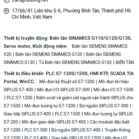
17/66/41 Liên khu 5-6, Phường Bình Tân, Thành phố Hồ
Chí Minh, Việt Nam
Thiết bị truyền động: Biến tần SINAMICS G110/G120/G130,
Servo motor, Khởi động mềm:
Biến tần SIEMENS SINAMICS
V20
Biến tần SIEMENS SINAMICS G120
Biến tần SIEMENS
SINAMICS G130
Tủ Biến tần SIEMENS SINAMICS G150
BIẾN TẦN
Thiết bị điều khiển: PLC S7-1200/1500, HMI KTP, SCADA TIA
Portal, WinCC:
Mô-đun kỹ thuật số S7-1200
Mô-đun tín hiệu
SIPLUS S7-400
Mô-đun I/O SIPLUS S7-300
Mô-đun I/O S7-1500
PLC S7-1200
Kiểm soát và giám sát người vận hành SIPLUS cho
S7-1500
Mô-đun tương tự S7-1200
Bộ nguồn SIPLUS S7-300
Giao tiếp SIPLUS S7-400
PLC S7-1500
Mô-đun tương tự SIPLUS
S7-200
Mô-đun giao diện SIPLUS S7-400
Các module đặc biệt
S7-1200
PLC S7-300
Bộ nguồn SIPLUS S7-400
Truyền thông
S7-1200
PLC S7-400
Giao tiếp SIPLUS S7-1200
Mô-đun I/O