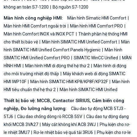
không an toàn S7-1200
Bộ nguồn S7-1200
Màn hình công nghiệp HMI:
Màn hình Simatic HMI Comfort
Màn hình HMI Comfort ngoài trời
Màn hình HMI Comfort PRO
Màn hình Comfort INOX và INOX PCT
Thành phần hệ thống HMI
cho thiết bị bảo vệ
Màn hình SIMATIC HMI Unified Comfort
Màn
hình SIMATIC HMI Unified Comfort Panels Hygienic
Màn hình
SIMATIC HMI Unified Comfort PRO
SIMATIC WinCC Unified
MÀN
HÌNH HMI
Màn hình HMI di động thế hệ thứ 2
Màn hình di động
cho môi trường nhiệt độ thấp
Máy khách web di động SIMATIC
HMI IWP10F
Màn hình SIMATIC HMI KP8/KP8F/KP32F
Màn hình
HMI tiêu chuẩn thế hệ thứ 2
Màn hình SIMATIC HMI Unified
Thiết bị bảo vệ: MCCB, Contactor SIRIUS, Cảm biến công
nghiệp, Đo lường năng lượng:
Cầu dao tự động MCB 5TJ3 -
5TJ6
Cầu dao chống dòng rò RCCB 5SV
Cầu dao tự động dạng
khối MCCB 3VA27
Máy cắt không khí ACB 3WJ
Phụ kiện cho rơ-
le nhiệt 3MU7
Rơ-le nhiệt bảo vệ quá tải 3RU6
Phụ kiện cho rơ-le