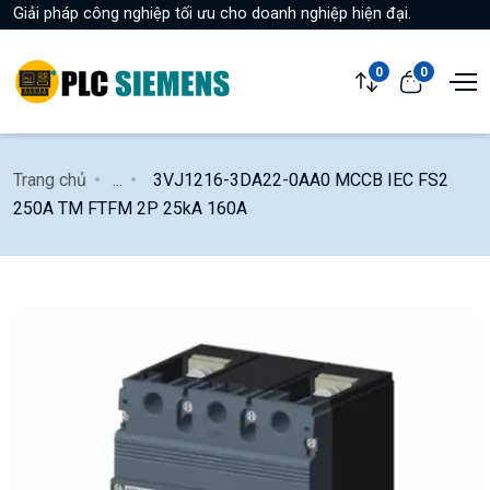
Giải pháp công nghiệp tối ưu cho doanh nghiệp hiện đại.
0
0
Trang chủ
...
3VJ1216-3DA22-0AA0 MCCB IEC FS2
250A TM FTFM 2P 25kA 160A