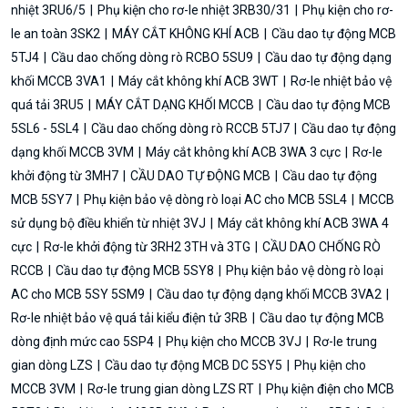
nhiệt 3RU6/5
Phụ kiện cho rơ-le nhiệt 3RB30/31
Phụ kiện cho rơ-
le an toàn 3SK2
MÁY CẮT KHÔNG KHÍ ACB
Cầu dao tự động MCB
5TJ4
Cầu dao chống dòng rò RCBO 5SU9
Cầu dao tự động dạng
khối MCCB 3VA1
Máy cắt không khí ACB 3WT
Rơ-le nhiệt bảo vệ
quá tải 3RU5
MÁY CẮT DẠNG KHỐI MCCB
Cầu dao tự động MCB
5SL6 - 5SL4
Cầu dao chống dòng rò RCCB 5TJ7
Cầu dao tự động
dạng khối MCCB 3VM
Máy cắt không khí ACB 3WA 3 cực
Rơ-le
khởi động từ 3MH7
CẦU DAO TỰ ĐỘNG MCB
Cầu dao tự động
MCB 5SY7
Phụ kiện bảo vệ dòng rò loại AC cho MCB 5SL4
MCCB
sử dụng bộ điều khiển từ nhiệt 3VJ
Máy cắt không khí ACB 3WA 4
cực
Rơ-le khởi động từ 3RH2 3TH và 3TG
CẦU DAO CHỐNG RÒ
RCCB
Cầu dao tự động MCB 5SY8
Phụ kiện bảo vệ dòng rò loại
AC cho MCB 5SY 5SM9
Cầu dao tự động dạng khối MCCB 3VA2
Rơ-le nhiệt bảo vệ quá tải kiểu điện tử 3RB
Cầu dao tự động MCB
dòng định mức cao 5SP4
Phụ kiện cho MCCB 3VJ
Rơ-le trung
gian dòng LZS
Cầu dao tự động MCB DC 5SY5
Phụ kiện cho
MCCB 3VM
Rơ-le trung gian dòng LZS RT
Phụ kiện điện cho MCB