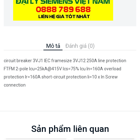
Mô tả
Đánh giá (0)
circuit breaker 3VJ1 IEC framesize 3VJ12 250A line protection
FTFM 2-pole Icu=25kA@415V Ics=75% Icu In=160A overload
protection Ir=160A short-circuit protection Ii=10 x In Screw
connection
Sản phẩm liên quan