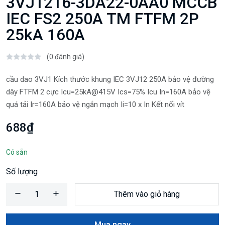
3VJ1216-3DA22-0AA0 MCCB
IEC FS2 250A TM FTFM 2P
25kA 160A
(0 đánh giá)
cầu dao 3VJ1 Kích thước khung IEC 3VJ12 250A bảo vệ đường
dây FTFM 2 cực Icu=25kA@415V Ics=75% Icu In=160A bảo vệ
quá tải Ir=160A bảo vệ ngắn mạch Ii=10 x In Kết nối vít
688₫
Có sẵn
Số lượng
Thêm vào giỏ hàng
Mua ngay