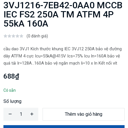
3VJ1216-7EB42-0AA0 MCCB
IEC FS2 250A TM ATFM 4P
55kA 160A
(0 đánh giá)
cầu dao 3VJ1 Kích thước khung IEC 3VJ12 250A bảo vệ đường
dây ATFM 4 cực Icu=55kA@415V Ics=75% Icu In=160A bảo vệ
quá tải Ir=128A...160A bảo vệ ngắn mạch Ii=10 x In Kết nối vít
688₫
Có sẵn
Số lượng
Thêm vào giỏ hàng