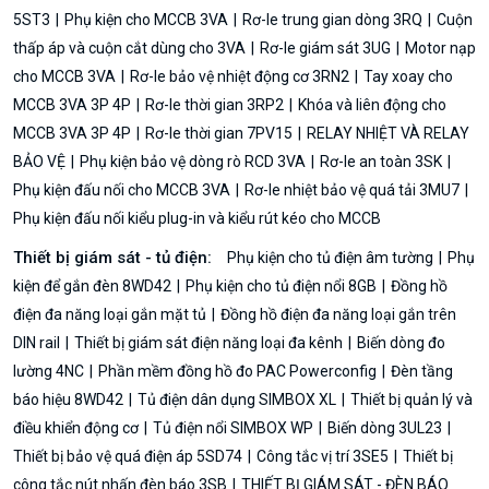
5ST3
Phụ kiện cho MCCB 3VA
Rơ-le trung gian dòng 3RQ
Cuộn
thấp áp và cuộn cắt dùng cho 3VA
Rơ-le giám sát 3UG
Motor nạp
cho MCCB 3VA
Rơ-le bảo vệ nhiệt động cơ 3RN2
Tay xoay cho
MCCB 3VA 3P 4P
Rơ-le thời gian 3RP2
Khóa và liên động cho
MCCB 3VA 3P 4P
Rơ-le thời gian 7PV15
RELAY NHIỆT VÀ RELAY
BẢO VỆ
Phụ kiện bảo vệ dòng rò RCD 3VA
Rơ-le an toàn 3SK
Phụ kiện đấu nối cho MCCB 3VA
Rơ-le nhiệt bảo vệ quá tải 3MU7
Phụ kiện đấu nối kiểu plug-in và kiểu rút kéo cho MCCB
Thiết bị giám sát - tủ điện:
Phụ kiện cho tủ điện âm tường
Phụ
kiện để gắn đèn 8WD42
Phụ kiện cho tủ điện nổi 8GB
Đồng hồ
điện đa năng loại gắn mặt tủ
Đồng hồ điện đa năng loại gắn trên
DIN rail
Thiết bị giám sát điện năng loại đa kênh
Biến dòng đo
lường 4NC
Phần mềm đồng hồ đo PAC Powerconfig
Đèn tầng
báo hiệu 8WD42
Tủ điện dân dụng SIMBOX XL
Thiết bị quản lý và
điều khiển động cơ
Tủ điện nổi SIMBOX WP
Biến dòng 3UL23
Thiết bị bảo vệ quá điện áp 5SD74
Công tắc vị trí 3SE5
Thiết bị
công tắc nút nhấn đèn báo 3SB
THIẾT BỊ GIÁM SÁT - ĐÈN BÁO