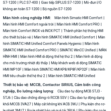
S7-1200
PLC S7-400
Giao tiếp SIPLUS S7-1200
Mô-đun I/O
không an toàn S7-1200
Bộ nguồn S7-1200
Màn hình công nghiệp HMI:
Màn hình Simatic HMI Comfort
Màn hình HMI Comfort ngoài trời
Màn hình HMI Comfort PRO
Màn hình Comfort INOX và INOX PCT
Thành phần hệ thống HMI
cho thiết bị bảo vệ
Màn hình SIMATIC HMI Unified Comfort
Màn
hình SIMATIC HMI Unified Comfort Panels Hygienic
Màn hình
SIMATIC HMI Unified Comfort PRO
SIMATIC WinCC Unified
MÀN
HÌNH HMI
Màn hình HMI di động thế hệ thứ 2
Màn hình di động
cho môi trường nhiệt độ thấp
Máy khách web di động SIMATIC
HMI IWP10F
Màn hình SIMATIC HMI KP8/KP8F/KP32F
Màn hình
HMI tiêu chuẩn thế hệ thứ 2
Màn hình SIMATIC HMI Unified
Thiết bị bảo vệ: MCCB, Contactor SIRIUS, Cảm biến công
nghiệp, Đo lường năng lượng:
Cầu dao tự động MCB 5TJ3 -
5TJ6
Cầu dao chống dòng rò RCCB 5SV
Cầu dao tự động dạng
khối MCCB 3VA27
Máy cắt không khí ACB 3WJ
Phụ kiện cho rơ-
le nhiệt 3MU7
Rơ-le nhiệt bảo vệ quá tải 3RU6
Phụ kiện cho rơ-le