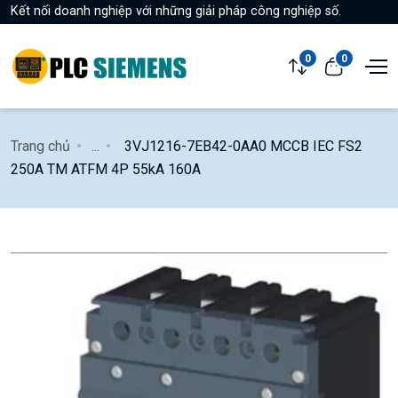
Kết nối doanh nghiệp với những giải pháp công nghiệp số.
0
0
Trang chủ
...
3VJ1216-7EB42-0AA0 MCCB IEC FS2
250A TM ATFM 4P 55kA 160A