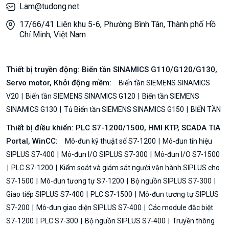
Lam@tudong.net
17/66/41 Liên khu 5-6, Phường Bình Tân, Thành phố Hồ
Chí Minh, Việt Nam
Thiết bị truyền động: Biến tần SINAMICS G110/G120/G130,
Servo motor, Khởi động mềm:
Biến tần SIEMENS SINAMICS
V20
Biến tần SIEMENS SINAMICS G120
Biến tần SIEMENS
SINAMICS G130
Tủ Biến tần SIEMENS SINAMICS G150
BIẾN TẦN
Thiết bị điều khiển: PLC S7-1200/1500, HMI KTP, SCADA TIA
Portal, WinCC:
Mô-đun kỹ thuật số S7-1200
Mô-đun tín hiệu
SIPLUS S7-400
Mô-đun I/O SIPLUS S7-300
Mô-đun I/O S7-1500
PLC S7-1200
Kiểm soát và giám sát người vận hành SIPLUS cho
S7-1500
Mô-đun tương tự S7-1200
Bộ nguồn SIPLUS S7-300
Giao tiếp SIPLUS S7-400
PLC S7-1500
Mô-đun tương tự SIPLUS
S7-200
Mô-đun giao diện SIPLUS S7-400
Các module đặc biệt
S7-1200
PLC S7-300
Bộ nguồn SIPLUS S7-400
Truyền thông