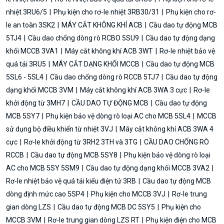
nhiệt 3RU6/5
Phụ kiện cho rơ-le nhiệt 3RB30/31
Phụ kiện cho rơ-
le an toàn 3SK2
MÁY CẮT KHÔNG KHÍ ACB
Cầu dao tự động MCB
5TJ4
Cầu dao chống dòng rò RCBO 5SU9
Cầu dao tự động dạng
khối MCCB 3VA1
Máy cắt không khí ACB 3WT
Rơ-le nhiệt bảo vệ
quá tải 3RU5
MÁY CẮT DẠNG KHỐI MCCB
Cầu dao tự động MCB
5SL6 - 5SL4
Cầu dao chống dòng rò RCCB 5TJ7
Cầu dao tự động
dạng khối MCCB 3VM
Máy cắt không khí ACB 3WA 3 cực
Rơ-le
khởi động từ 3MH7
CẦU DAO TỰ ĐỘNG MCB
Cầu dao tự động
MCB 5SY7
Phụ kiện bảo vệ dòng rò loại AC cho MCB 5SL4
MCCB
sử dụng bộ điều khiển từ nhiệt 3VJ
Máy cắt không khí ACB 3WA 4
cực
Rơ-le khởi động từ 3RH2 3TH và 3TG
CẦU DAO CHỐNG RÒ
RCCB
Cầu dao tự động MCB 5SY8
Phụ kiện bảo vệ dòng rò loại
AC cho MCB 5SY 5SM9
Cầu dao tự động dạng khối MCCB 3VA2
Rơ-le nhiệt bảo vệ quá tải kiểu điện tử 3RB
Cầu dao tự động MCB
dòng định mức cao 5SP4
Phụ kiện cho MCCB 3VJ
Rơ-le trung
gian dòng LZS
Cầu dao tự động MCB DC 5SY5
Phụ kiện cho
MCCB 3VM
Rơ-le trung gian dòng LZS RT
Phụ kiện điện cho MCB