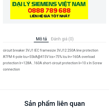
Mô tả
Đánh giá (0)
circuit breaker 3VJ1 IEC framesize 3VJ12 250A line protection
ATFM 4-pole Icu=55kA@415V Ics=75% Icu In=160A overload
protection Ir=128A...160A short-circuit protection Ii=10 x In Screw
connection
Sản phẩm liên quan