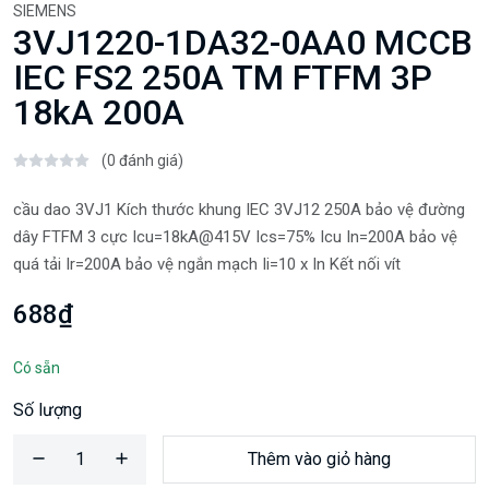
SIEMENS
3VJ1220-1DA32-0AA0 MCCB
IEC FS2 250A TM FTFM 3P
18kA 200A
(0 đánh giá)
cầu dao 3VJ1 Kích thước khung IEC 3VJ12 250A bảo vệ đường
dây FTFM 3 cực Icu=18kA@415V Ics=75% Icu In=200A bảo vệ
quá tải Ir=200A bảo vệ ngắn mạch Ii=10 x In Kết nối vít
688₫
Có sẵn
Số lượng
Thêm vào giỏ hàng