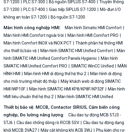
S7-1200
PLC S7-300
Bộ nguồn SIPLUS S7-400
Truyền thông
S7-1200
PLC S7-400
Giao tiếp SIPLUS S7-1200
Mô-đun I/O
không an toàn S7-1200
Bộ nguồn S7-1200
Màn hình công nghiệp HMI:
Màn hình Simatic HMI Comfort
Màn hình HMI Comfort ngoài trời
Màn hình HMI Comfort PRO
Màn hình Comfort INOX và INOX PCT
Thành phần hệ thống HMI
cho thiết bị bảo vệ
Màn hình SIMATIC HMI Unified Comfort
Màn
hình SIMATIC HMI Unified Comfort Panels Hygienic
Màn hình
SIMATIC HMI Unified Comfort PRO
SIMATIC WinCC Unified
MÀN
HÌNH HMI
Màn hình HMI di động thế hệ thứ 2
Màn hình di động
cho môi trường nhiệt độ thấp
Máy khách web di động SIMATIC
HMI IWP10F
Màn hình SIMATIC HMI KP8/KP8F/KP32F
Màn hình
HMI tiêu chuẩn thế hệ thứ 2
Màn hình SIMATIC HMI Unified
Thiết bị bảo vệ: MCCB, Contactor SIRIUS, Cảm biến công
nghiệp, Đo lường năng lượng:
Cầu dao tự động MCB 5TJ3 -
5TJ6
Cầu dao chống dòng rò RCCB 5SV
Cầu dao tự động dạng
khối MCCB 3VA27
Máy cắt không khí ACB 3WJ
Phụ kiện cho rơ-