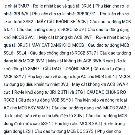
le nhiệt 3MU7
Rơ-le nhiệt bảo vệ quá tải 3RU6
Phụ kiện cho rơ-le
nhiệt 3RU6/5
Phụ kiện cho rơ-le nhiệt 3RB30/31
Phụ kiện cho rơ-
le an toàn 3SK2
MÁY CẮT KHÔNG KHÍ ACB
Cầu dao tự động MCB
5TJ4
Cầu dao chống dòng rò RCBO 5SU9
Cầu dao tự động dạng
khối MCCB 3VA1
Máy cắt không khí ACB 3WT
Rơ-le nhiệt bảo vệ
quá tải 3RU5
MÁY CẮT DẠNG KHỐI MCCB
Cầu dao tự động MCB
5SL6 - 5SL4
Cầu dao chống dòng rò RCCB 5TJ7
Cầu dao tự động
dạng khối MCCB 3VM
Máy cắt không khí ACB 3WA 3 cực
Rơ-le
khởi động từ 3MH7
CẦU DAO TỰ ĐỘNG MCB
Cầu dao tự động
MCB 5SY7
Phụ kiện bảo vệ dòng rò loại AC cho MCB 5SL4
MCCB
sử dụng bộ điều khiển từ nhiệt 3VJ
Máy cắt không khí ACB 3WA 4
cực
Rơ-le khởi động từ 3RH2 3TH và 3TG
CẦU DAO CHỐNG RÒ
RCCB
Cầu dao tự động MCB 5SY8
Phụ kiện bảo vệ dòng rò loại
AC cho MCB 5SY 5SM9
Cầu dao tự động dạng khối MCCB 3VA2
Rơ-le nhiệt bảo vệ quá tải kiểu điện tử 3RB
Cầu dao tự động MCB
dòng định mức cao 5SP4
Phụ kiện cho MCCB 3VJ
Rơ-le trung
gian dòng LZS
Cầu dao tự động MCB DC 5SY5
Phụ kiện cho