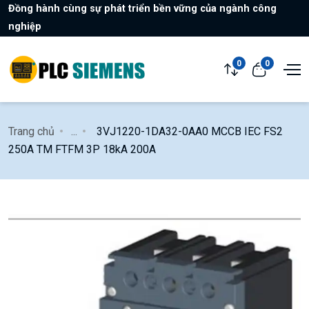
Đồng hành cùng sự phát triển bền vững của ngành công
nghiệp
0
0
Trang chủ
...
3VJ1220-1DA32-0AA0 MCCB IEC FS2
250A TM FTFM 3P 18kA 200A