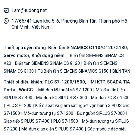
Lam@tudong.net
17/66/41 Liên khu 5-6, Phường Bình Tân, Thành phố Hồ
Chí Minh, Việt Nam
Thiết bị truyền động: Biến tần SINAMICS G110/G120/G130,
Servo motor, Khởi động mềm:
Biến tần SIEMENS SINAMICS
V20
Biến tần SIEMENS SINAMICS G120
Biến tần SIEMENS
SINAMICS G130
Tủ Biến tần SIEMENS SINAMICS G150
BIẾN TẦN
Thiết bị điều khiển: PLC S7-1200/1500, HMI KTP, SCADA TIA
Portal, WinCC:
Mô-đun kỹ thuật số S7-1200
Mô-đun tín hiệu
SIPLUS S7-400
Mô-đun I/O SIPLUS S7-300
Mô-đun I/O S7-1500
PLC S7-1200
Kiểm soát và giám sát người vận hành SIPLUS cho
S7-1500
Mô-đun tương tự S7-1200
Bộ nguồn SIPLUS S7-300
Giao tiếp SIPLUS S7-400
PLC S7-1500
Mô-đun tương tự SIPLUS
S7-200
Mô-đun giao diện SIPLUS S7-400
Các module đặc biệt