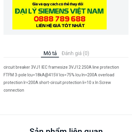
Mô tả
Đánh giá (0)
circuit breaker 3VJ1 IEC framesize 3VJ12 250A line protection
FTFM 3-pole Icu=18kA@415V Ics=75% Icu In=200A overload
protection Ir=200A short-circuit protection Ii=10 x In Screw
connection
Sản phẩm liên quan