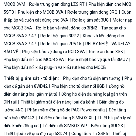
MCCB 3VM
Rơ-le trung gian dòng LZS RT
Phụ kiện điện cho MCB
5ST3
Phụ kiện cho MCCB 3VA
Rơ-le trung gian dòng 3RQ
Cuộn
thấp áp và cuộn cắt dùng cho 3VA
Rơ-le giám sát 3UG
Motor nạp
cho MCCB 3VA
Rơ-le bảo vệ nhiệt động cơ 3RN2
Tay xoay cho
MCCB 3VA 3P 4P
Rơ-le thời gian 3RP2
Khóa và liên động cho
MCCB 3VA 3P 4P
Rơ-le thời gian 7PV15
RELAY NHIỆT VÀ RELAY
BẢO VỆ
Phụ kiện bảo vệ dòng rò RCD 3VA
Rơ-le an toàn 3SK
Phụ kiện đấu nối cho MCCB 3VA
Rơ-le nhiệt bảo vệ quá tải 3MU7
Phụ kiện đấu nối kiểu plug-in và kiểu rút kéo cho MCCB
Thiết bị giám sát - tủ điện:
Phụ kiện cho tủ điện âm tường
Phụ
kiện để gắn đèn 8WD42
Phụ kiện cho tủ điện nổi 8GB
Đồng hồ
điện đa năng loại gắn mặt tủ
Đồng hồ điện đa năng loại gắn trên
DIN rail
Thiết bị giám sát điện năng loại đa kênh
Biến dòng đo
lường 4NC
Phần mềm đồng hồ đo PAC Powerconfig
Đèn tầng
báo hiệu 8WD42
Tủ điện dân dụng SIMBOX XL
Thiết bị quản lý và
điều khiển động cơ
Tủ điện nổi SIMBOX WP
Biến dòng 3UL23
Thiết bị bảo vệ quá điện áp 5SD74
Công tắc vị trí 3SE5
Thiết bị