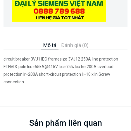
Mô tả
Đánh giá (0)
circuit breaker 3VJ1 IEC framesize 3VJ12 250A line protection
FTFM 3-pole Icu=55kA@415V Ics=75% Icu In=200A overload
protection Ir=200A short-circuit protection Ii=10 x In Screw
connection
Sản phẩm liên quan