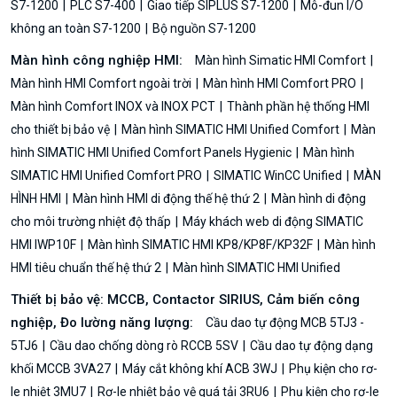
S7-1200
PLC S7-400
Giao tiếp SIPLUS S7-1200
Mô-đun I/O
không an toàn S7-1200
Bộ nguồn S7-1200
Màn hình công nghiệp HMI:
Màn hình Simatic HMI Comfort
Màn hình HMI Comfort ngoài trời
Màn hình HMI Comfort PRO
Màn hình Comfort INOX và INOX PCT
Thành phần hệ thống HMI
cho thiết bị bảo vệ
Màn hình SIMATIC HMI Unified Comfort
Màn
hình SIMATIC HMI Unified Comfort Panels Hygienic
Màn hình
SIMATIC HMI Unified Comfort PRO
SIMATIC WinCC Unified
MÀN
HÌNH HMI
Màn hình HMI di động thế hệ thứ 2
Màn hình di động
cho môi trường nhiệt độ thấp
Máy khách web di động SIMATIC
HMI IWP10F
Màn hình SIMATIC HMI KP8/KP8F/KP32F
Màn hình
HMI tiêu chuẩn thế hệ thứ 2
Màn hình SIMATIC HMI Unified
Thiết bị bảo vệ: MCCB, Contactor SIRIUS, Cảm biến công
nghiệp, Đo lường năng lượng:
Cầu dao tự động MCB 5TJ3 -
5TJ6
Cầu dao chống dòng rò RCCB 5SV
Cầu dao tự động dạng
khối MCCB 3VA27
Máy cắt không khí ACB 3WJ
Phụ kiện cho rơ-
le nhiệt 3MU7
Rơ-le nhiệt bảo vệ quá tải 3RU6
Phụ kiện cho rơ-le