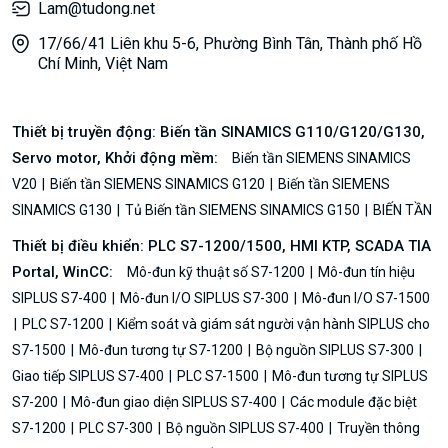
Lam@tudong.net
17/66/41 Liên khu 5-6, Phường Bình Tân, Thành phố Hồ
Chí Minh, Việt Nam
Thiết bị truyền động: Biến tần SINAMICS G110/G120/G130,
Servo motor, Khởi động mềm:
Biến tần SIEMENS SINAMICS
V20
Biến tần SIEMENS SINAMICS G120
Biến tần SIEMENS
SINAMICS G130
Tủ Biến tần SIEMENS SINAMICS G150
BIẾN TẦN
Thiết bị điều khiển: PLC S7-1200/1500, HMI KTP, SCADA TIA
Portal, WinCC:
Mô-đun kỹ thuật số S7-1200
Mô-đun tín hiệu
SIPLUS S7-400
Mô-đun I/O SIPLUS S7-300
Mô-đun I/O S7-1500
PLC S7-1200
Kiểm soát và giám sát người vận hành SIPLUS cho
S7-1500
Mô-đun tương tự S7-1200
Bộ nguồn SIPLUS S7-300
Giao tiếp SIPLUS S7-400
PLC S7-1500
Mô-đun tương tự SIPLUS
S7-200
Mô-đun giao diện SIPLUS S7-400
Các module đặc biệt
S7-1200
PLC S7-300
Bộ nguồn SIPLUS S7-400
Truyền thông