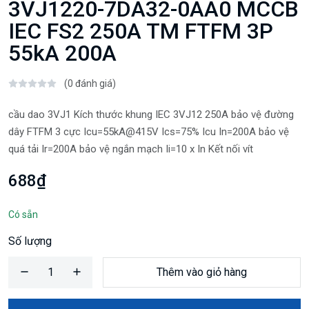
3VJ1220-7DA32-0AA0 MCCB
IEC FS2 250A TM FTFM 3P
55kA 200A
(0 đánh giá)
cầu dao 3VJ1 Kích thước khung IEC 3VJ12 250A bảo vệ đường
dây FTFM 3 cực Icu=55kA@415V Ics=75% Icu In=200A bảo vệ
quá tải Ir=200A bảo vệ ngắn mạch Ii=10 x In Kết nối vít
688₫
Có sẵn
Số lượng
Thêm vào giỏ hàng