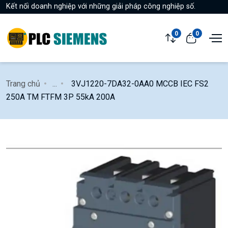
Kết nối doanh nghiệp với những giải pháp công nghiệp số.
0
0
Trang chủ
...
3VJ1220-7DA32-0AA0 MCCB IEC FS2
250A TM FTFM 3P 55kA 200A