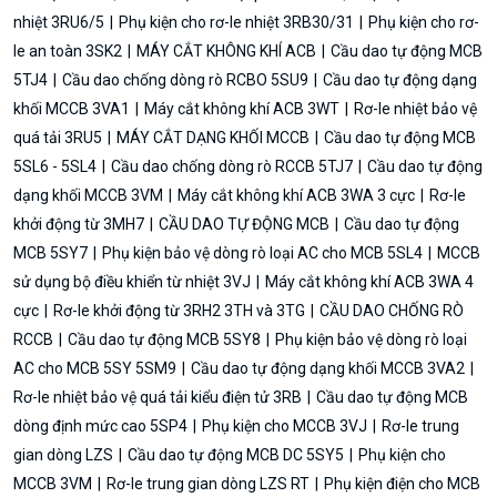
nhiệt 3RU6/5
Phụ kiện cho rơ-le nhiệt 3RB30/31
Phụ kiện cho rơ-
le an toàn 3SK2
MÁY CẮT KHÔNG KHÍ ACB
Cầu dao tự động MCB
5TJ4
Cầu dao chống dòng rò RCBO 5SU9
Cầu dao tự động dạng
khối MCCB 3VA1
Máy cắt không khí ACB 3WT
Rơ-le nhiệt bảo vệ
quá tải 3RU5
MÁY CẮT DẠNG KHỐI MCCB
Cầu dao tự động MCB
5SL6 - 5SL4
Cầu dao chống dòng rò RCCB 5TJ7
Cầu dao tự động
dạng khối MCCB 3VM
Máy cắt không khí ACB 3WA 3 cực
Rơ-le
khởi động từ 3MH7
CẦU DAO TỰ ĐỘNG MCB
Cầu dao tự động
MCB 5SY7
Phụ kiện bảo vệ dòng rò loại AC cho MCB 5SL4
MCCB
sử dụng bộ điều khiển từ nhiệt 3VJ
Máy cắt không khí ACB 3WA 4
cực
Rơ-le khởi động từ 3RH2 3TH và 3TG
CẦU DAO CHỐNG RÒ
RCCB
Cầu dao tự động MCB 5SY8
Phụ kiện bảo vệ dòng rò loại
AC cho MCB 5SY 5SM9
Cầu dao tự động dạng khối MCCB 3VA2
Rơ-le nhiệt bảo vệ quá tải kiểu điện tử 3RB
Cầu dao tự động MCB
dòng định mức cao 5SP4
Phụ kiện cho MCCB 3VJ
Rơ-le trung
gian dòng LZS
Cầu dao tự động MCB DC 5SY5
Phụ kiện cho
MCCB 3VM
Rơ-le trung gian dòng LZS RT
Phụ kiện điện cho MCB