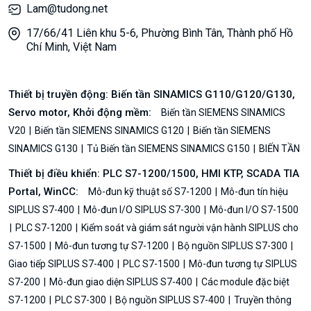
Lam@tudong.net
17/66/41 Liên khu 5-6, Phường Bình Tân, Thành phố Hồ
Chí Minh, Việt Nam
Thiết bị truyền động: Biến tần SINAMICS G110/G120/G130,
Servo motor, Khởi động mềm:
Biến tần SIEMENS SINAMICS
V20
Biến tần SIEMENS SINAMICS G120
Biến tần SIEMENS
SINAMICS G130
Tủ Biến tần SIEMENS SINAMICS G150
BIẾN TẦN
Thiết bị điều khiển: PLC S7-1200/1500, HMI KTP, SCADA TIA
Portal, WinCC:
Mô-đun kỹ thuật số S7-1200
Mô-đun tín hiệu
SIPLUS S7-400
Mô-đun I/O SIPLUS S7-300
Mô-đun I/O S7-1500
PLC S7-1200
Kiểm soát và giám sát người vận hành SIPLUS cho
S7-1500
Mô-đun tương tự S7-1200
Bộ nguồn SIPLUS S7-300
Giao tiếp SIPLUS S7-400
PLC S7-1500
Mô-đun tương tự SIPLUS
S7-200
Mô-đun giao diện SIPLUS S7-400
Các module đặc biệt
S7-1200
PLC S7-300
Bộ nguồn SIPLUS S7-400
Truyền thông