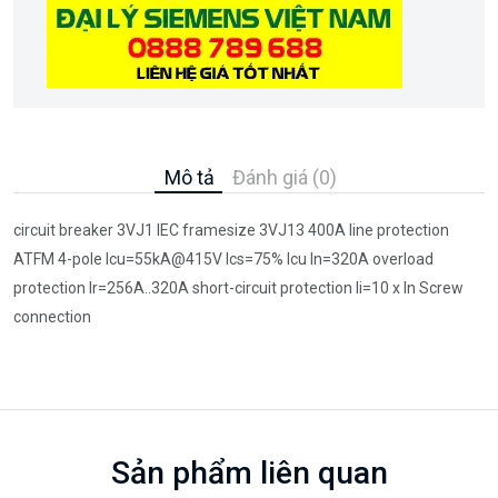
Mô tả
Đánh giá (0)
circuit breaker 3VJ1 IEC framesize 3VJ13 400A line protection
ATFM 4-pole Icu=55kA@415V Ics=75% Icu In=320A overload
protection Ir=256A..320A short-circuit protection Ii=10 x In Screw
connection
Sản phẩm liên quan