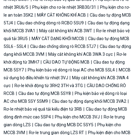
nhiệt 3RU6/5
Phụ kiện cho rơ-le nhiệt 3RB30/31
Phụ kiện cho rơ-
le an toàn 3SK2
MÁY CẮT KHÔNG KHÍ ACB
Cầu dao tự động MCB
5TJ4
Cầu dao chống dòng rò RCBO 5SU9
Cầu dao tự động dạng
khối MCCB 3VA1
Máy cắt không khí ACB 3WT
Rơ-le nhiệt bảo vệ
quá tải 3RU5
MÁY CẮT DẠNG KHỐI MCCB
Cầu dao tự động MCB
5SL6 - 5SL4
Cầu dao chống dòng rò RCCB 5TJ7
Cầu dao tự động
dạng khối MCCB 3VM
Máy cắt không khí ACB 3WA 3 cực
Rơ-le
khởi động từ 3MH7
CẦU DAO TỰ ĐỘNG MCB
Cầu dao tự động
MCB 5SY7
Phụ kiện bảo vệ dòng rò loại AC cho MCB 5SL4
MCCB
sử dụng bộ điều khiển từ nhiệt 3VJ
Máy cắt không khí ACB 3WA 4
cực
Rơ-le khởi động từ 3RH2 3TH và 3TG
CẦU DAO CHỐNG RÒ
RCCB
Cầu dao tự động MCB 5SY8
Phụ kiện bảo vệ dòng rò loại
AC cho MCB 5SY 5SM9
Cầu dao tự động dạng khối MCCB 3VA2
Rơ-le nhiệt bảo vệ quá tải kiểu điện tử 3RB
Cầu dao tự động MCB
dòng định mức cao 5SP4
Phụ kiện cho MCCB 3VJ
Rơ-le trung
gian dòng LZS
Cầu dao tự động MCB DC 5SY5
Phụ kiện cho
MCCB 3VM
Rơ-le trung gian dòng LZS RT
Phụ kiện điện cho MCB