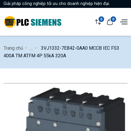
Giải pháp công nghiệp tối ưu cho doanh nghiệp hiện đại.
0
0
Trang chủ
...
3VJ1332-7EB42-0AA0 MCCB IEC FS3
400A TM ATFM 4P 55kA 320A