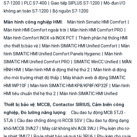
S7-1200
PLC S7-400
Giao tiếp SIPLUS S7-1200
Mô-đun I/O
không an toàn S7-1200
Bộ nguồn S7-1200
Màn hình công nghiệp HMI:
Màn hình Simatic HMI Comfort
Màn hình HMI Comfort ngoài trời
Màn hình HMI Comfort PRO
Màn hình Comfort INOX và INOX PCT
Thành phần hệ thống HMI
cho thiết bị bảo vệ
Màn hình SIMATIC HMI Unified Comfort
Màn
hình SIMATIC HMI Unified Comfort Panels Hygienic
Màn hình
SIMATIC HMI Unified Comfort PRO
SIMATIC WinCC Unified
MÀN
HÌNH HMI
Màn hình HMI di động thế hệ thứ 2
Màn hình di động
cho môi trường nhiệt độ thấp
Máy khách web di động SIMATIC
HMI IWP10F
Màn hình SIMATIC HMI KP8/KP8F/KP32F
Màn hình
HMI tiêu chuẩn thế hệ thứ 2
Màn hình SIMATIC HMI Unified
Thiết bị bảo vệ: MCCB, Contactor SIRIUS, Cảm biến công
nghiệp, Đo lường năng lượng:
Cầu dao tự động MCB 5TJ3 -
5TJ6
Cầu dao chống dòng rò RCCB 5SV
Cầu dao tự động dạng
khối MCCB 3VA27
Máy cắt không khí ACB 3WJ
Phụ kiện cho rơ-
le nhiệt 3MU7
Rơ-le nhiệt bảo vệ quá tải 3RU6
Phụ kiện cho rơ-le