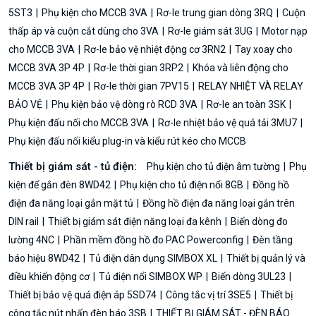
5ST3
Phụ kiện cho MCCB 3VA
Rơ-le trung gian dòng 3RQ
Cuộn
thấp áp và cuộn cắt dùng cho 3VA
Rơ-le giám sát 3UG
Motor nạp
cho MCCB 3VA
Rơ-le bảo vệ nhiệt động cơ 3RN2
Tay xoay cho
MCCB 3VA 3P 4P
Rơ-le thời gian 3RP2
Khóa và liên động cho
MCCB 3VA 3P 4P
Rơ-le thời gian 7PV15
RELAY NHIỆT VÀ RELAY
BẢO VỆ
Phụ kiện bảo vệ dòng rò RCD 3VA
Rơ-le an toàn 3SK
Phụ kiện đấu nối cho MCCB 3VA
Rơ-le nhiệt bảo vệ quá tải 3MU7
Phụ kiện đấu nối kiểu plug-in và kiểu rút kéo cho MCCB
Thiết bị giám sát - tủ điện:
Phụ kiện cho tủ điện âm tường
Phụ
kiện để gắn đèn 8WD42
Phụ kiện cho tủ điện nổi 8GB
Đồng hồ
điện đa năng loại gắn mặt tủ
Đồng hồ điện đa năng loại gắn trên
DIN rail
Thiết bị giám sát điện năng loại đa kênh
Biến dòng đo
lường 4NC
Phần mềm đồng hồ đo PAC Powerconfig
Đèn tầng
báo hiệu 8WD42
Tủ điện dân dụng SIMBOX XL
Thiết bị quản lý và
điều khiển động cơ
Tủ điện nổi SIMBOX WP
Biến dòng 3UL23
Thiết bị bảo vệ quá điện áp 5SD74
Công tắc vị trí 3SE5
Thiết bị
công tắc nút nhấn đèn báo 3SB
THIẾT BỊ GIÁM SÁT - ĐÈN BÁO