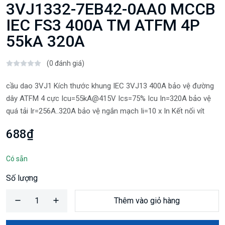
3VJ1332-7EB42-0AA0 MCCB
IEC FS3 400A TM ATFM 4P
55kA 320A
(0 đánh giá)
cầu dao 3VJ1 Kích thước khung IEC 3VJ13 400A bảo vệ đường
dây ATFM 4 cực Icu=55kA@415V Ics=75% Icu In=320A bảo vệ
quá tải Ir=256A..320A bảo vệ ngắn mạch Ii=10 x In Kết nối vít
688₫
Có sẵn
Số lượng
Thêm vào giỏ hàng