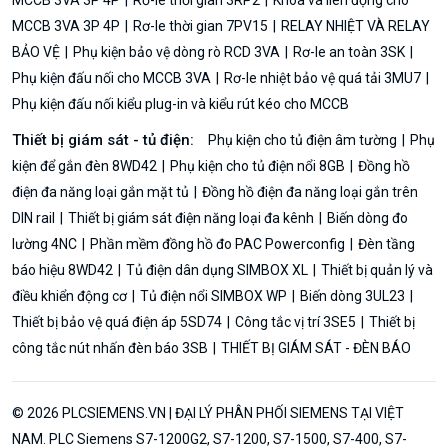
MCCB 3VA 3P 4P
Rơ-le thời gian 7PV15
RELAY NHIỆT VÀ RELAY
BẢO VỆ
Phụ kiện bảo vệ dòng rò RCD 3VA
Rơ-le an toàn 3SK
Phụ kiện đấu nối cho MCCB 3VA
Rơ-le nhiệt bảo vệ quá tải 3MU7
Phụ kiện đấu nối kiểu plug-in và kiểu rút kéo cho MCCB
Thiết bị giám sát - tủ điện:
Phụ kiện cho tủ điện âm tường
Phụ
kiện để gắn đèn 8WD42
Phụ kiện cho tủ điện nổi 8GB
Đồng hồ
điện đa năng loại gắn mặt tủ
Đồng hồ điện đa năng loại gắn trên
DIN rail
Thiết bị giám sát điện năng loại đa kênh
Biến dòng đo
lường 4NC
Phần mềm đồng hồ đo PAC Powerconfig
Đèn tầng
báo hiệu 8WD42
Tủ điện dân dụng SIMBOX XL
Thiết bị quản lý và
điều khiển động cơ
Tủ điện nổi SIMBOX WP
Biến dòng 3UL23
Thiết bị bảo vệ quá điện áp 5SD74
Công tắc vị trí 3SE5
Thiết bị
công tắc nút nhấn đèn báo 3SB
THIẾT BỊ GIÁM SÁT - ĐÈN BÁO
© 2026 PLCSIEMENS.VN | ĐẠI LÝ PHÂN PHỐI SIEMENS TẠI VIỆT
NAM. PLC Siemens S7-1200G2, S7-1200, S7-1500, S7-400, S7-