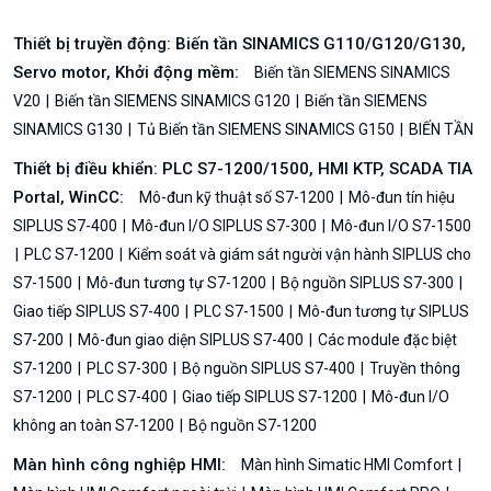
Thiết bị truyền động: Biến tần SINAMICS G110/G120/G130,
Servo motor, Khởi động mềm:
Biến tần SIEMENS SINAMICS
V20
Biến tần SIEMENS SINAMICS G120
Biến tần SIEMENS
SINAMICS G130
Tủ Biến tần SIEMENS SINAMICS G150
BIẾN TẦN
Thiết bị điều khiển: PLC S7-1200/1500, HMI KTP, SCADA TIA
Portal, WinCC:
Mô-đun kỹ thuật số S7-1200
Mô-đun tín hiệu
SIPLUS S7-400
Mô-đun I/O SIPLUS S7-300
Mô-đun I/O S7-1500
PLC S7-1200
Kiểm soát và giám sát người vận hành SIPLUS cho
S7-1500
Mô-đun tương tự S7-1200
Bộ nguồn SIPLUS S7-300
Giao tiếp SIPLUS S7-400
PLC S7-1500
Mô-đun tương tự SIPLUS
S7-200
Mô-đun giao diện SIPLUS S7-400
Các module đặc biệt
S7-1200
PLC S7-300
Bộ nguồn SIPLUS S7-400
Truyền thông
S7-1200
PLC S7-400
Giao tiếp SIPLUS S7-1200
Mô-đun I/O
không an toàn S7-1200
Bộ nguồn S7-1200
Màn hình công nghiệp HMI:
Màn hình Simatic HMI Comfort