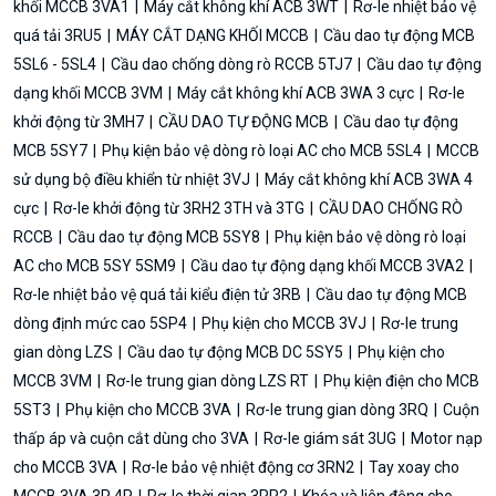
khối MCCB 3VA1
Máy cắt không khí ACB 3WT
Rơ-le nhiệt bảo vệ
quá tải 3RU5
MÁY CẮT DẠNG KHỐI MCCB
Cầu dao tự động MCB
5SL6 - 5SL4
Cầu dao chống dòng rò RCCB 5TJ7
Cầu dao tự động
dạng khối MCCB 3VM
Máy cắt không khí ACB 3WA 3 cực
Rơ-le
khởi động từ 3MH7
CẦU DAO TỰ ĐỘNG MCB
Cầu dao tự động
MCB 5SY7
Phụ kiện bảo vệ dòng rò loại AC cho MCB 5SL4
MCCB
sử dụng bộ điều khiển từ nhiệt 3VJ
Máy cắt không khí ACB 3WA 4
cực
Rơ-le khởi động từ 3RH2 3TH và 3TG
CẦU DAO CHỐNG RÒ
RCCB
Cầu dao tự động MCB 5SY8
Phụ kiện bảo vệ dòng rò loại
AC cho MCB 5SY 5SM9
Cầu dao tự động dạng khối MCCB 3VA2
Rơ-le nhiệt bảo vệ quá tải kiểu điện tử 3RB
Cầu dao tự động MCB
dòng định mức cao 5SP4
Phụ kiện cho MCCB 3VJ
Rơ-le trung
gian dòng LZS
Cầu dao tự động MCB DC 5SY5
Phụ kiện cho
MCCB 3VM
Rơ-le trung gian dòng LZS RT
Phụ kiện điện cho MCB
5ST3
Phụ kiện cho MCCB 3VA
Rơ-le trung gian dòng 3RQ
Cuộn
thấp áp và cuộn cắt dùng cho 3VA
Rơ-le giám sát 3UG
Motor nạp
cho MCCB 3VA
Rơ-le bảo vệ nhiệt động cơ 3RN2
Tay xoay cho
MCCB 3VA 3P 4P
Rơ-le thời gian 3RP2
Khóa và liên động cho