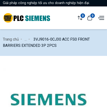
Giải pháp công nghiệp tối ưu cho doanh nghiệp hiện đại.
0
0
Trang chủ
...
3VJ9016-0CJ30 ACC FS0 FRONT
BARRIERS EXTENDED 3P 2PCS