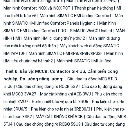
Màn hình HMI Comfort ngoài trời
Màn hình HMI Comfort PRO
Màn hình Comfort INOX và INOX PCT
Thành phần hệ thống HMI
cho thiết bị bảo vệ
Màn hình SIMATIC HMI Unified Comfort
Màn
hình SIMATIC HMI Unified Comfort Panels Hygienic
Màn hình
SIMATIC HMI Unified Comfort PRO
SIMATIC WinCC Unified
MÀN
HÌNH HMI
Màn hình HMI di động thế hệ thứ 2
Màn hình di động
cho môi trường nhiệt độ thấp
Máy khách web di động SIMATIC
HMI IWP10F
Màn hình SIMATIC HMI KP8/KP8F/KP32F
Màn hình
HMI tiêu chuẩn thế hệ thứ 2
Màn hình SIMATIC HMI Unified
Thiết bị bảo vệ: MCCB, Contactor SIRIUS, Cảm biến công
nghiệp, Đo lường năng lượng:
Cầu dao tự động MCB 5TJ3 -
5TJ6
Cầu dao chống dòng rò RCCB 5SV
Cầu dao tự động dạng
khối MCCB 3VA27
Máy cắt không khí ACB 3WJ
Phụ kiện cho rơ-
le nhiệt 3MU7
Rơ-le nhiệt bảo vệ quá tải 3RU6
Phụ kiện cho rơ-le
nhiệt 3RU6/5
Phụ kiện cho rơ-le nhiệt 3RB30/31
Phụ kiện cho rơ-
le an toàn 3SK2
MÁY CẮT KHÔNG KHÍ ACB
Cầu dao tự động MCB
5TJ4
Cầu dao chống dòng rò RCBO 5SU9
Cầu dao tự động dạng