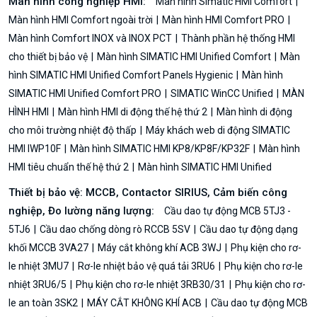
Màn hình công nghiệp HMI:
Màn hình Simatic HMI Comfort
Màn hình HMI Comfort ngoài trời
Màn hình HMI Comfort PRO
Màn hình Comfort INOX và INOX PCT
Thành phần hệ thống HMI
cho thiết bị bảo vệ
Màn hình SIMATIC HMI Unified Comfort
Màn
hình SIMATIC HMI Unified Comfort Panels Hygienic
Màn hình
SIMATIC HMI Unified Comfort PRO
SIMATIC WinCC Unified
MÀN
HÌNH HMI
Màn hình HMI di động thế hệ thứ 2
Màn hình di động
cho môi trường nhiệt độ thấp
Máy khách web di động SIMATIC
HMI IWP10F
Màn hình SIMATIC HMI KP8/KP8F/KP32F
Màn hình
HMI tiêu chuẩn thế hệ thứ 2
Màn hình SIMATIC HMI Unified
Thiết bị bảo vệ: MCCB, Contactor SIRIUS, Cảm biến công
nghiệp, Đo lường năng lượng:
Cầu dao tự động MCB 5TJ3 -
5TJ6
Cầu dao chống dòng rò RCCB 5SV
Cầu dao tự động dạng
khối MCCB 3VA27
Máy cắt không khí ACB 3WJ
Phụ kiện cho rơ-
le nhiệt 3MU7
Rơ-le nhiệt bảo vệ quá tải 3RU6
Phụ kiện cho rơ-le
nhiệt 3RU6/5
Phụ kiện cho rơ-le nhiệt 3RB30/31
Phụ kiện cho rơ-
le an toàn 3SK2
MÁY CẮT KHÔNG KHÍ ACB
Cầu dao tự động MCB