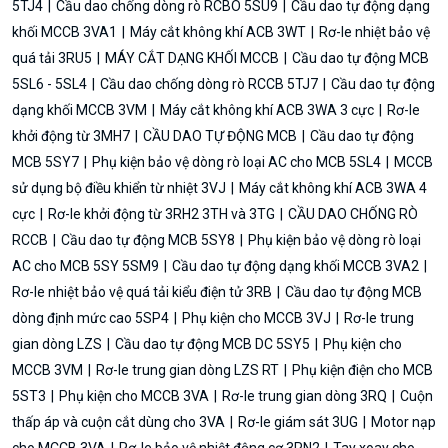
5TJ4
Cầu dao chống dòng rò RCBO 5SU9
Cầu dao tự động dạng
khối MCCB 3VA1
Máy cắt không khí ACB 3WT
Rơ-le nhiệt bảo vệ
quá tải 3RU5
MÁY CẮT DẠNG KHỐI MCCB
Cầu dao tự động MCB
5SL6 - 5SL4
Cầu dao chống dòng rò RCCB 5TJ7
Cầu dao tự động
dạng khối MCCB 3VM
Máy cắt không khí ACB 3WA 3 cực
Rơ-le
khởi động từ 3MH7
CẦU DAO TỰ ĐỘNG MCB
Cầu dao tự động
MCB 5SY7
Phụ kiện bảo vệ dòng rò loại AC cho MCB 5SL4
MCCB
sử dụng bộ điều khiển từ nhiệt 3VJ
Máy cắt không khí ACB 3WA 4
cực
Rơ-le khởi động từ 3RH2 3TH và 3TG
CẦU DAO CHỐNG RÒ
RCCB
Cầu dao tự động MCB 5SY8
Phụ kiện bảo vệ dòng rò loại
AC cho MCB 5SY 5SM9
Cầu dao tự động dạng khối MCCB 3VA2
Rơ-le nhiệt bảo vệ quá tải kiểu điện tử 3RB
Cầu dao tự động MCB
dòng định mức cao 5SP4
Phụ kiện cho MCCB 3VJ
Rơ-le trung
gian dòng LZS
Cầu dao tự động MCB DC 5SY5
Phụ kiện cho
MCCB 3VM
Rơ-le trung gian dòng LZS RT
Phụ kiện điện cho MCB
5ST3
Phụ kiện cho MCCB 3VA
Rơ-le trung gian dòng 3RQ
Cuộn
thấp áp và cuộn cắt dùng cho 3VA
Rơ-le giám sát 3UG
Motor nạp
cho MCCB 3VA
Rơ-le bảo vệ nhiệt động cơ 3RN2
Tay xoay cho