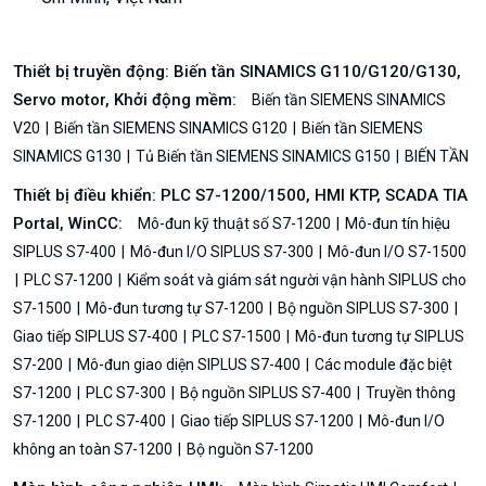
Thiết bị truyền động: Biến tần SINAMICS G110/G120/G130,
Servo motor, Khởi động mềm:
Biến tần SIEMENS SINAMICS
V20
Biến tần SIEMENS SINAMICS G120
Biến tần SIEMENS
SINAMICS G130
Tủ Biến tần SIEMENS SINAMICS G150
BIẾN TẦN
Thiết bị điều khiển: PLC S7-1200/1500, HMI KTP, SCADA TIA
Portal, WinCC:
Mô-đun kỹ thuật số S7-1200
Mô-đun tín hiệu
SIPLUS S7-400
Mô-đun I/O SIPLUS S7-300
Mô-đun I/O S7-1500
PLC S7-1200
Kiểm soát và giám sát người vận hành SIPLUS cho
S7-1500
Mô-đun tương tự S7-1200
Bộ nguồn SIPLUS S7-300
Giao tiếp SIPLUS S7-400
PLC S7-1500
Mô-đun tương tự SIPLUS
S7-200
Mô-đun giao diện SIPLUS S7-400
Các module đặc biệt
S7-1200
PLC S7-300
Bộ nguồn SIPLUS S7-400
Truyền thông
S7-1200
PLC S7-400
Giao tiếp SIPLUS S7-1200
Mô-đun I/O
không an toàn S7-1200
Bộ nguồn S7-1200