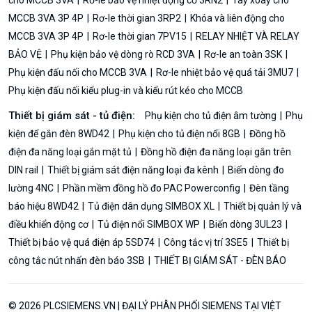
MCCB 3VA 3P 4P
Rơ-le thời gian 3RP2
Khóa và liên động cho
MCCB 3VA 3P 4P
Rơ-le thời gian 7PV15
RELAY NHIỆT VÀ RELAY
BẢO VỆ
Phụ kiện bảo vệ dòng rò RCD 3VA
Rơ-le an toàn 3SK
Phụ kiện đấu nối cho MCCB 3VA
Rơ-le nhiệt bảo vệ quá tải 3MU7
Phụ kiện đấu nối kiểu plug-in và kiểu rút kéo cho MCCB
Thiết bị giám sát - tủ điện:
Phụ kiện cho tủ điện âm tường
Phụ
kiện để gắn đèn 8WD42
Phụ kiện cho tủ điện nổi 8GB
Đồng hồ
điện đa năng loại gắn mặt tủ
Đồng hồ điện đa năng loại gắn trên
DIN rail
Thiết bị giám sát điện năng loại đa kênh
Biến dòng đo
lường 4NC
Phần mềm đồng hồ đo PAC Powerconfig
Đèn tầng
báo hiệu 8WD42
Tủ điện dân dụng SIMBOX XL
Thiết bị quản lý và
điều khiển động cơ
Tủ điện nổi SIMBOX WP
Biến dòng 3UL23
Thiết bị bảo vệ quá điện áp 5SD74
Công tắc vị trí 3SE5
Thiết bị
công tắc nút nhấn đèn báo 3SB
THIẾT BỊ GIÁM SÁT - ĐÈN BÁO
© 2026 PLCSIEMENS.VN | ĐẠI LÝ PHÂN PHỐI SIEMENS TẠI VIỆT