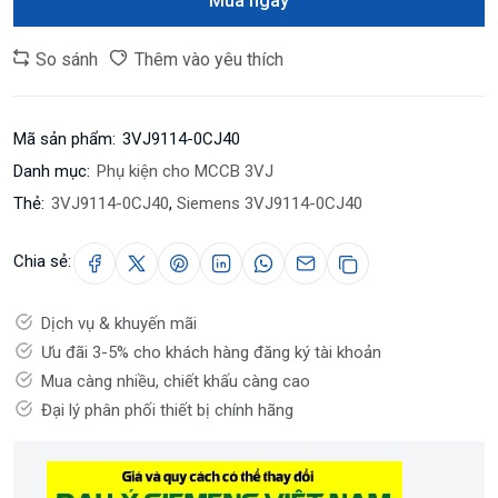
Mua ngay
So sánh
Thêm vào yêu thích
Mã sản phẩm:
3VJ9114-0CJ40
Danh mục:
Phụ kiện cho MCCB 3VJ
Thẻ:
3VJ9114-0CJ40
,
Siemens 3VJ9114-0CJ40
Chia sẻ:
Dịch vụ & khuyến mãi
Ưu đãi 3-5% cho khách hàng đăng ký tài khoản
Mua càng nhiều, chiết khấu càng cao
Đại lý phân phối thiết bị chính hãng