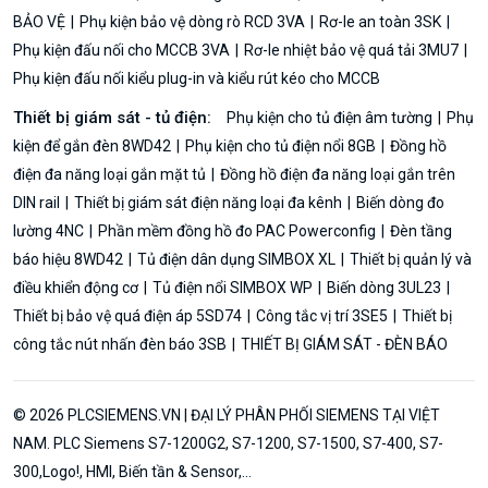
BẢO VỆ
Phụ kiện bảo vệ dòng rò RCD 3VA
Rơ-le an toàn 3SK
Phụ kiện đấu nối cho MCCB 3VA
Rơ-le nhiệt bảo vệ quá tải 3MU7
Phụ kiện đấu nối kiểu plug-in và kiểu rút kéo cho MCCB
Thiết bị giám sát - tủ điện:
Phụ kiện cho tủ điện âm tường
Phụ
kiện để gắn đèn 8WD42
Phụ kiện cho tủ điện nổi 8GB
Đồng hồ
điện đa năng loại gắn mặt tủ
Đồng hồ điện đa năng loại gắn trên
DIN rail
Thiết bị giám sát điện năng loại đa kênh
Biến dòng đo
lường 4NC
Phần mềm đồng hồ đo PAC Powerconfig
Đèn tầng
báo hiệu 8WD42
Tủ điện dân dụng SIMBOX XL
Thiết bị quản lý và
điều khiển động cơ
Tủ điện nổi SIMBOX WP
Biến dòng 3UL23
Thiết bị bảo vệ quá điện áp 5SD74
Công tắc vị trí 3SE5
Thiết bị
công tắc nút nhấn đèn báo 3SB
THIẾT BỊ GIÁM SÁT - ĐÈN BÁO
© 2026 PLCSIEMENS.VN | ĐẠI LÝ PHÂN PHỐI SIEMENS TẠI VIỆT
NAM. PLC Siemens S7-1200G2, S7-1200, S7-1500, S7-400, S7-
300,Logo!, HMI, Biến tần & Sensor,...