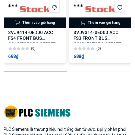
Thêm vào giỏ hàng
Thêm vào giỏ hàng
3VJ9414-0ED00 ACC
3VJ9314-0ED00 ACC
FS4 FRONT BUS
FS3 FRONT BUS
CONNECTORS OFFSET
CONNECTORS OFFSET
(0)
(0)
4PCS
4PCS
688₫
688₫
PLC Siemens là thương hiệu nổi tiếng đến từ Đức. Đại lý phân phối