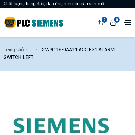
Chất lượng hàng đầu, đáp ứng mọi nhu cầu sản xuất.
0
0
Trang chủ
...
3VJ9118-0AA11 ACC FS1 ALARM
SWITCH LEFT