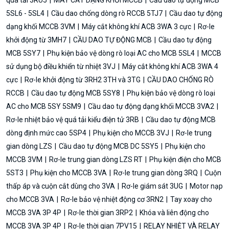
5SL6 - 5SL4
Cầu dao chống dòng rò RCCB 5TJ7
Cầu dao tự động
dạng khối MCCB 3VM
Máy cắt không khí ACB 3WA 3 cực
Rơ-le
khởi động từ 3MH7
CẦU DAO TỰ ĐỘNG MCB
Cầu dao tự động
MCB 5SY7
Phụ kiện bảo vệ dòng rò loại AC cho MCB 5SL4
MCCB
sử dụng bộ điều khiển từ nhiệt 3VJ
Máy cắt không khí ACB 3WA 4
cực
Rơ-le khởi động từ 3RH2 3TH và 3TG
CẦU DAO CHỐNG RÒ
RCCB
Cầu dao tự động MCB 5SY8
Phụ kiện bảo vệ dòng rò loại
AC cho MCB 5SY 5SM9
Cầu dao tự động dạng khối MCCB 3VA2
Rơ-le nhiệt bảo vệ quá tải kiểu điện tử 3RB
Cầu dao tự động MCB
dòng định mức cao 5SP4
Phụ kiện cho MCCB 3VJ
Rơ-le trung
gian dòng LZS
Cầu dao tự động MCB DC 5SY5
Phụ kiện cho
MCCB 3VM
Rơ-le trung gian dòng LZS RT
Phụ kiện điện cho MCB
5ST3
Phụ kiện cho MCCB 3VA
Rơ-le trung gian dòng 3RQ
Cuộn
thấp áp và cuộn cắt dùng cho 3VA
Rơ-le giám sát 3UG
Motor nạp
cho MCCB 3VA
Rơ-le bảo vệ nhiệt động cơ 3RN2
Tay xoay cho
MCCB 3VA 3P 4P
Rơ-le thời gian 3RP2
Khóa và liên động cho
MCCB 3VA 3P 4P
Rơ-le thời gian 7PV15
RELAY NHIỆT VÀ RELAY