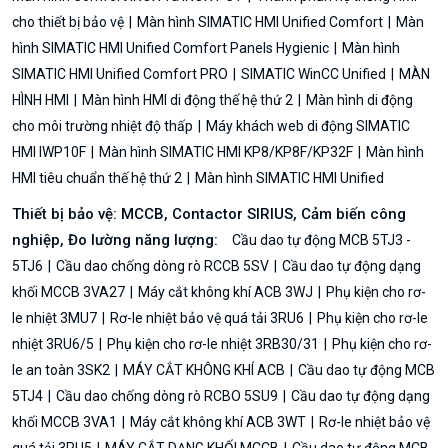
cho thiết bị bảo vệ
Màn hình SIMATIC HMI Unified Comfort
Màn
hình SIMATIC HMI Unified Comfort Panels Hygienic
Màn hình
SIMATIC HMI Unified Comfort PRO
SIMATIC WinCC Unified
MÀN
HÌNH HMI
Màn hình HMI di động thế hệ thứ 2
Màn hình di động
cho môi trường nhiệt độ thấp
Máy khách web di động SIMATIC
HMI IWP10F
Màn hình SIMATIC HMI KP8/KP8F/KP32F
Màn hình
HMI tiêu chuẩn thế hệ thứ 2
Màn hình SIMATIC HMI Unified
Thiết bị bảo vệ: MCCB, Contactor SIRIUS, Cảm biến công
nghiệp, Đo lường năng lượng:
Cầu dao tự động MCB 5TJ3 -
5TJ6
Cầu dao chống dòng rò RCCB 5SV
Cầu dao tự động dạng
khối MCCB 3VA27
Máy cắt không khí ACB 3WJ
Phụ kiện cho rơ-
le nhiệt 3MU7
Rơ-le nhiệt bảo vệ quá tải 3RU6
Phụ kiện cho rơ-le
nhiệt 3RU6/5
Phụ kiện cho rơ-le nhiệt 3RB30/31
Phụ kiện cho rơ-
le an toàn 3SK2
MÁY CẮT KHÔNG KHÍ ACB
Cầu dao tự động MCB
5TJ4
Cầu dao chống dòng rò RCBO 5SU9
Cầu dao tự động dạng
khối MCCB 3VA1
Máy cắt không khí ACB 3WT
Rơ-le nhiệt bảo vệ
quá tải 3RU5
MÁY CẮT DẠNG KHỐI MCCB
Cầu dao tự động MCB