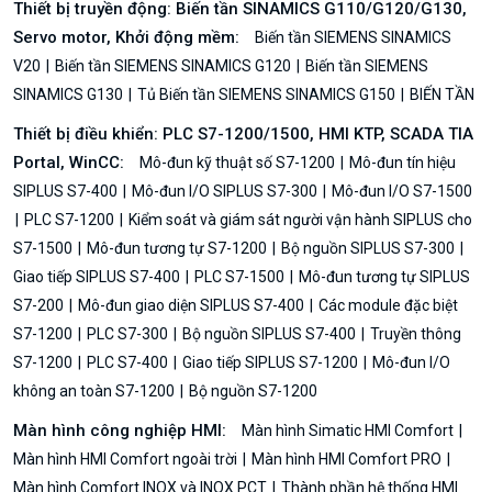
Thiết bị truyền động: Biến tần SINAMICS G110/G120/G130,
Servo motor, Khởi động mềm:
Biến tần SIEMENS SINAMICS
V20
Biến tần SIEMENS SINAMICS G120
Biến tần SIEMENS
SINAMICS G130
Tủ Biến tần SIEMENS SINAMICS G150
BIẾN TẦN
Thiết bị điều khiển: PLC S7-1200/1500, HMI KTP, SCADA TIA
Portal, WinCC:
Mô-đun kỹ thuật số S7-1200
Mô-đun tín hiệu
SIPLUS S7-400
Mô-đun I/O SIPLUS S7-300
Mô-đun I/O S7-1500
PLC S7-1200
Kiểm soát và giám sát người vận hành SIPLUS cho
S7-1500
Mô-đun tương tự S7-1200
Bộ nguồn SIPLUS S7-300
Giao tiếp SIPLUS S7-400
PLC S7-1500
Mô-đun tương tự SIPLUS
S7-200
Mô-đun giao diện SIPLUS S7-400
Các module đặc biệt
S7-1200
PLC S7-300
Bộ nguồn SIPLUS S7-400
Truyền thông
S7-1200
PLC S7-400
Giao tiếp SIPLUS S7-1200
Mô-đun I/O
không an toàn S7-1200
Bộ nguồn S7-1200
Màn hình công nghiệp HMI:
Màn hình Simatic HMI Comfort
Màn hình HMI Comfort ngoài trời
Màn hình HMI Comfort PRO
Màn hình Comfort INOX và INOX PCT
Thành phần hệ thống HMI