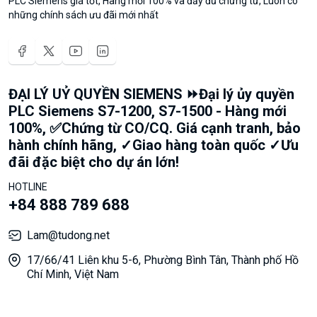
PLC Siemens giá tốt, Hàng mới 100% và đầy đủ chứng từ, Luôn có
những chính sách ưu đãi mới nhất
ĐẠI LÝ UỶ QUYỀN SIEMENS ⏩Đại lý ủy quyền
PLC Siemens S7-1200, S7-1500 - Hàng mới
100%, ✅Chứng từ CO/CQ. Giá cạnh tranh, bảo
hành chính hãng, ✓Giao hàng toàn quốc ✓Ưu
đãi đặc biệt cho dự án lớn!
HOTLINE
+84 888 789 688
Lam@tudong.net
17/66/41 Liên khu 5-6, Phường Bình Tân, Thành phố Hồ
Chí Minh, Việt Nam