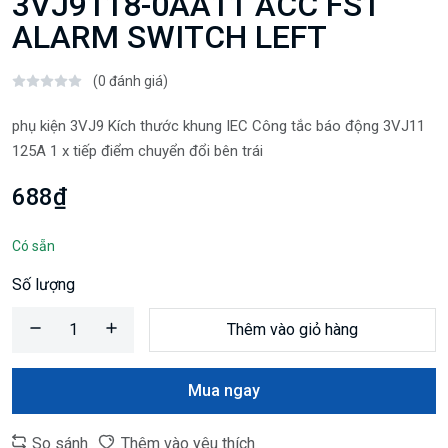
3VJ9118-0AA11 ACC FS1
ALARM SWITCH LEFT
(0 đánh giá)
phụ kiện 3VJ9 Kích thước khung IEC Công tắc báo động 3VJ11
125A 1 x tiếp điểm chuyển đổi bên trái
688₫
Có sẵn
Số lượng
Thêm vào giỏ hàng
Mua ngay
So sánh
Thêm vào yêu thích