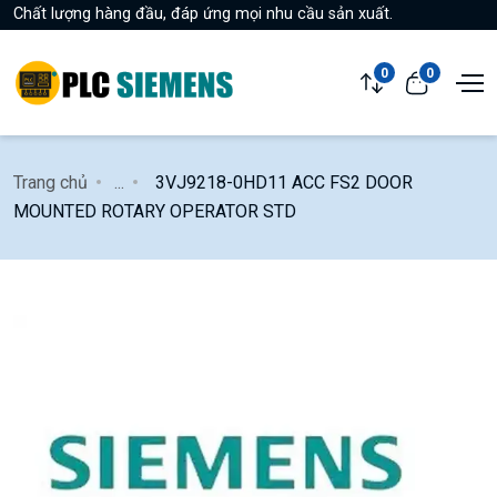
Chất lượng hàng đầu, đáp ứng mọi nhu cầu sản xuất.
0
0
Trang chủ
...
3VJ9218-0HD11 ACC FS2 DOOR
MOUNTED ROTARY OPERATOR STD