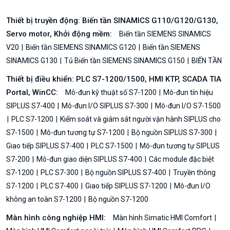
Thiết bị truyền động: Biến tần SINAMICS G110/G120/G130,
Servo motor, Khởi động mềm:
Biến tần SIEMENS SINAMICS
V20
Biến tần SIEMENS SINAMICS G120
Biến tần SIEMENS
SINAMICS G130
Tủ Biến tần SIEMENS SINAMICS G150
BIẾN TẦN
Thiết bị điều khiển: PLC S7-1200/1500, HMI KTP, SCADA TIA
Portal, WinCC:
Mô-đun kỹ thuật số S7-1200
Mô-đun tín hiệu
SIPLUS S7-400
Mô-đun I/O SIPLUS S7-300
Mô-đun I/O S7-1500
PLC S7-1200
Kiểm soát và giám sát người vận hành SIPLUS cho
S7-1500
Mô-đun tương tự S7-1200
Bộ nguồn SIPLUS S7-300
Giao tiếp SIPLUS S7-400
PLC S7-1500
Mô-đun tương tự SIPLUS
S7-200
Mô-đun giao diện SIPLUS S7-400
Các module đặc biệt
S7-1200
PLC S7-300
Bộ nguồn SIPLUS S7-400
Truyền thông
S7-1200
PLC S7-400
Giao tiếp SIPLUS S7-1200
Mô-đun I/O
không an toàn S7-1200
Bộ nguồn S7-1200
Màn hình công nghiệp HMI:
Màn hình Simatic HMI Comfort