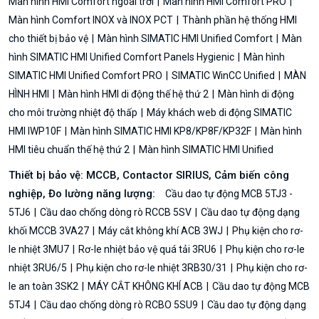
Màn hình HMI Comfort ngoài trời
Màn hình HMI Comfort PRO
Màn hình Comfort INOX và INOX PCT
Thành phần hệ thống HMI
cho thiết bị bảo vệ
Màn hình SIMATIC HMI Unified Comfort
Màn
hình SIMATIC HMI Unified Comfort Panels Hygienic
Màn hình
SIMATIC HMI Unified Comfort PRO
SIMATIC WinCC Unified
MÀN
HÌNH HMI
Màn hình HMI di động thế hệ thứ 2
Màn hình di động
cho môi trường nhiệt độ thấp
Máy khách web di động SIMATIC
HMI IWP10F
Màn hình SIMATIC HMI KP8/KP8F/KP32F
Màn hình
HMI tiêu chuẩn thế hệ thứ 2
Màn hình SIMATIC HMI Unified
Thiết bị bảo vệ: MCCB, Contactor SIRIUS, Cảm biến công
nghiệp, Đo lường năng lượng:
Cầu dao tự động MCB 5TJ3 -
5TJ6
Cầu dao chống dòng rò RCCB 5SV
Cầu dao tự động dạng
khối MCCB 3VA27
Máy cắt không khí ACB 3WJ
Phụ kiện cho rơ-
le nhiệt 3MU7
Rơ-le nhiệt bảo vệ quá tải 3RU6
Phụ kiện cho rơ-le
nhiệt 3RU6/5
Phụ kiện cho rơ-le nhiệt 3RB30/31
Phụ kiện cho rơ-
le an toàn 3SK2
MÁY CẮT KHÔNG KHÍ ACB
Cầu dao tự động MCB
5TJ4
Cầu dao chống dòng rò RCBO 5SU9
Cầu dao tự động dạng