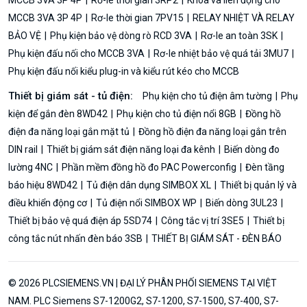
MCCB 3VA 3P 4P
Rơ-le thời gian 7PV15
RELAY NHIỆT VÀ RELAY
BẢO VỆ
Phụ kiện bảo vệ dòng rò RCD 3VA
Rơ-le an toàn 3SK
Phụ kiện đấu nối cho MCCB 3VA
Rơ-le nhiệt bảo vệ quá tải 3MU7
Phụ kiện đấu nối kiểu plug-in và kiểu rút kéo cho MCCB
Thiết bị giám sát - tủ điện:
Phụ kiện cho tủ điện âm tường
Phụ
kiện để gắn đèn 8WD42
Phụ kiện cho tủ điện nổi 8GB
Đồng hồ
điện đa năng loại gắn mặt tủ
Đồng hồ điện đa năng loại gắn trên
DIN rail
Thiết bị giám sát điện năng loại đa kênh
Biến dòng đo
lường 4NC
Phần mềm đồng hồ đo PAC Powerconfig
Đèn tầng
báo hiệu 8WD42
Tủ điện dân dụng SIMBOX XL
Thiết bị quản lý và
điều khiển động cơ
Tủ điện nổi SIMBOX WP
Biến dòng 3UL23
Thiết bị bảo vệ quá điện áp 5SD74
Công tắc vị trí 3SE5
Thiết bị
công tắc nút nhấn đèn báo 3SB
THIẾT BỊ GIÁM SÁT - ĐÈN BÁO
© 2026 PLCSIEMENS.VN | ĐẠI LÝ PHÂN PHỐI SIEMENS TẠI VIỆT
NAM. PLC Siemens S7-1200G2, S7-1200, S7-1500, S7-400, S7-