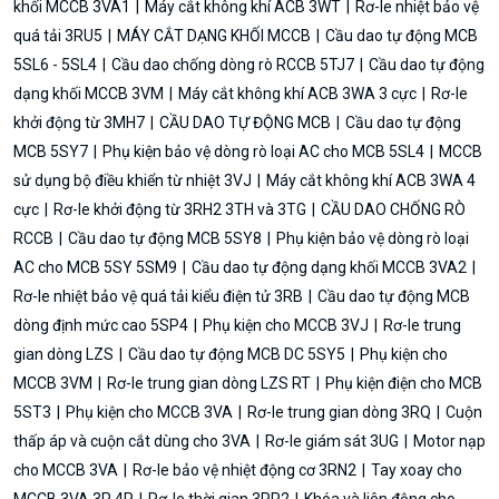
khối MCCB 3VA1
Máy cắt không khí ACB 3WT
Rơ-le nhiệt bảo vệ
quá tải 3RU5
MÁY CẮT DẠNG KHỐI MCCB
Cầu dao tự động MCB
5SL6 - 5SL4
Cầu dao chống dòng rò RCCB 5TJ7
Cầu dao tự động
dạng khối MCCB 3VM
Máy cắt không khí ACB 3WA 3 cực
Rơ-le
khởi động từ 3MH7
CẦU DAO TỰ ĐỘNG MCB
Cầu dao tự động
MCB 5SY7
Phụ kiện bảo vệ dòng rò loại AC cho MCB 5SL4
MCCB
sử dụng bộ điều khiển từ nhiệt 3VJ
Máy cắt không khí ACB 3WA 4
cực
Rơ-le khởi động từ 3RH2 3TH và 3TG
CẦU DAO CHỐNG RÒ
RCCB
Cầu dao tự động MCB 5SY8
Phụ kiện bảo vệ dòng rò loại
AC cho MCB 5SY 5SM9
Cầu dao tự động dạng khối MCCB 3VA2
Rơ-le nhiệt bảo vệ quá tải kiểu điện tử 3RB
Cầu dao tự động MCB
dòng định mức cao 5SP4
Phụ kiện cho MCCB 3VJ
Rơ-le trung
gian dòng LZS
Cầu dao tự động MCB DC 5SY5
Phụ kiện cho
MCCB 3VM
Rơ-le trung gian dòng LZS RT
Phụ kiện điện cho MCB
5ST3
Phụ kiện cho MCCB 3VA
Rơ-le trung gian dòng 3RQ
Cuộn
thấp áp và cuộn cắt dùng cho 3VA
Rơ-le giám sát 3UG
Motor nạp
cho MCCB 3VA
Rơ-le bảo vệ nhiệt động cơ 3RN2
Tay xoay cho
MCCB 3VA 3P 4P
Rơ-le thời gian 3RP2
Khóa và liên động cho