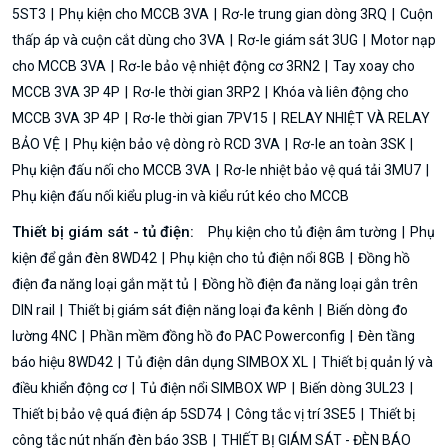
5ST3
Phụ kiện cho MCCB 3VA
Rơ-le trung gian dòng 3RQ
Cuộn
thấp áp và cuộn cắt dùng cho 3VA
Rơ-le giám sát 3UG
Motor nạp
cho MCCB 3VA
Rơ-le bảo vệ nhiệt động cơ 3RN2
Tay xoay cho
MCCB 3VA 3P 4P
Rơ-le thời gian 3RP2
Khóa và liên động cho
MCCB 3VA 3P 4P
Rơ-le thời gian 7PV15
RELAY NHIỆT VÀ RELAY
BẢO VỆ
Phụ kiện bảo vệ dòng rò RCD 3VA
Rơ-le an toàn 3SK
Phụ kiện đấu nối cho MCCB 3VA
Rơ-le nhiệt bảo vệ quá tải 3MU7
Phụ kiện đấu nối kiểu plug-in và kiểu rút kéo cho MCCB
Thiết bị giám sát - tủ điện:
Phụ kiện cho tủ điện âm tường
Phụ
kiện để gắn đèn 8WD42
Phụ kiện cho tủ điện nổi 8GB
Đồng hồ
điện đa năng loại gắn mặt tủ
Đồng hồ điện đa năng loại gắn trên
DIN rail
Thiết bị giám sát điện năng loại đa kênh
Biến dòng đo
lường 4NC
Phần mềm đồng hồ đo PAC Powerconfig
Đèn tầng
báo hiệu 8WD42
Tủ điện dân dụng SIMBOX XL
Thiết bị quản lý và
điều khiển động cơ
Tủ điện nổi SIMBOX WP
Biến dòng 3UL23
Thiết bị bảo vệ quá điện áp 5SD74
Công tắc vị trí 3SE5
Thiết bị
công tắc nút nhấn đèn báo 3SB
THIẾT BỊ GIÁM SÁT - ĐÈN BÁO