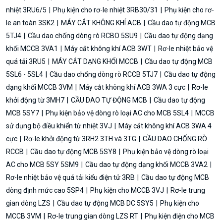
nhiệt 3RU6/5
Phụ kiện cho rơ-le nhiệt 3RB30/31
Phụ kiện cho rơ-
le an toàn 3SK2
MÁY CẮT KHÔNG KHÍ ACB
Cầu dao tự động MCB
5TJ4
Cầu dao chống dòng rò RCBO 5SU9
Cầu dao tự động dạng
khối MCCB 3VA1
Máy cắt không khí ACB 3WT
Rơ-le nhiệt bảo vệ
quá tải 3RU5
MÁY CẮT DẠNG KHỐI MCCB
Cầu dao tự động MCB
5SL6 - 5SL4
Cầu dao chống dòng rò RCCB 5TJ7
Cầu dao tự động
dạng khối MCCB 3VM
Máy cắt không khí ACB 3WA 3 cực
Rơ-le
khởi động từ 3MH7
CẦU DAO TỰ ĐỘNG MCB
Cầu dao tự động
MCB 5SY7
Phụ kiện bảo vệ dòng rò loại AC cho MCB 5SL4
MCCB
sử dụng bộ điều khiển từ nhiệt 3VJ
Máy cắt không khí ACB 3WA 4
cực
Rơ-le khởi động từ 3RH2 3TH và 3TG
CẦU DAO CHỐNG RÒ
RCCB
Cầu dao tự động MCB 5SY8
Phụ kiện bảo vệ dòng rò loại
AC cho MCB 5SY 5SM9
Cầu dao tự động dạng khối MCCB 3VA2
Rơ-le nhiệt bảo vệ quá tải kiểu điện tử 3RB
Cầu dao tự động MCB
dòng định mức cao 5SP4
Phụ kiện cho MCCB 3VJ
Rơ-le trung
gian dòng LZS
Cầu dao tự động MCB DC 5SY5
Phụ kiện cho
MCCB 3VM
Rơ-le trung gian dòng LZS RT
Phụ kiện điện cho MCB