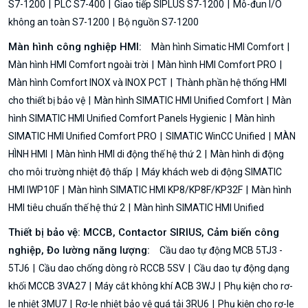
S7-1200
PLC S7-400
Giao tiếp SIPLUS S7-1200
Mô-đun I/O
không an toàn S7-1200
Bộ nguồn S7-1200
Màn hình công nghiệp HMI:
Màn hình Simatic HMI Comfort
Màn hình HMI Comfort ngoài trời
Màn hình HMI Comfort PRO
Màn hình Comfort INOX và INOX PCT
Thành phần hệ thống HMI
cho thiết bị bảo vệ
Màn hình SIMATIC HMI Unified Comfort
Màn
hình SIMATIC HMI Unified Comfort Panels Hygienic
Màn hình
SIMATIC HMI Unified Comfort PRO
SIMATIC WinCC Unified
MÀN
HÌNH HMI
Màn hình HMI di động thế hệ thứ 2
Màn hình di động
cho môi trường nhiệt độ thấp
Máy khách web di động SIMATIC
HMI IWP10F
Màn hình SIMATIC HMI KP8/KP8F/KP32F
Màn hình
HMI tiêu chuẩn thế hệ thứ 2
Màn hình SIMATIC HMI Unified
Thiết bị bảo vệ: MCCB, Contactor SIRIUS, Cảm biến công
nghiệp, Đo lường năng lượng:
Cầu dao tự động MCB 5TJ3 -
5TJ6
Cầu dao chống dòng rò RCCB 5SV
Cầu dao tự động dạng
khối MCCB 3VA27
Máy cắt không khí ACB 3WJ
Phụ kiện cho rơ-
le nhiệt 3MU7
Rơ-le nhiệt bảo vệ quá tải 3RU6
Phụ kiện cho rơ-le