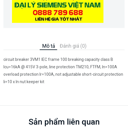
Mô tả
Đánh giá (0)
circuit breaker 3VM1 IEC frame 100 breaking capacity class B
Icu=16kA @ 415V 3-pole, line protection TM210, FTFM, In=100A
overload protection Ir=100A, not adjustable short-circuit protection
Ii=10 x In nut keeper kit
Sản phẩm liên quan