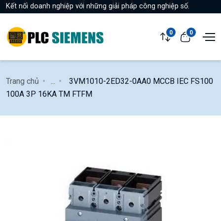
Kết nối doanh nghiệp với những giải pháp công nghiệp số.
0
0
Trang chủ
...
3VM1010-2ED32-0AA0 MCCB IEC FS100
100A 3P 16KA TM FTFM