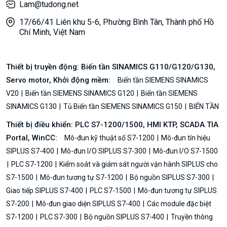
Lam@tudong.net
17/66/41 Liên khu 5-6, Phường Bình Tân, Thành phố Hồ
Chí Minh, Việt Nam
Thiết bị truyền động: Biến tần SINAMICS G110/G120/G130,
Servo motor, Khởi động mềm:
Biến tần SIEMENS SINAMICS
V20
Biến tần SIEMENS SINAMICS G120
Biến tần SIEMENS
SINAMICS G130
Tủ Biến tần SIEMENS SINAMICS G150
BIẾN TẦN
Thiết bị điều khiển: PLC S7-1200/1500, HMI KTP, SCADA TIA
Portal, WinCC:
Mô-đun kỹ thuật số S7-1200
Mô-đun tín hiệu
SIPLUS S7-400
Mô-đun I/O SIPLUS S7-300
Mô-đun I/O S7-1500
PLC S7-1200
Kiểm soát và giám sát người vận hành SIPLUS cho
S7-1500
Mô-đun tương tự S7-1200
Bộ nguồn SIPLUS S7-300
Giao tiếp SIPLUS S7-400
PLC S7-1500
Mô-đun tương tự SIPLUS
S7-200
Mô-đun giao diện SIPLUS S7-400
Các module đặc biệt
S7-1200
PLC S7-300
Bộ nguồn SIPLUS S7-400
Truyền thông