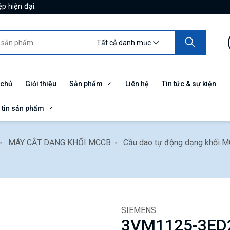
p hiện đại.
Tất cả danh mục
 chủ
Giới thiệu
Sản phẩm
Liên hệ
Tin tức & sự kiện
 tin sản phẩm
MÁY CẮT DẠNG KHỐI MCCB
Cầu dao tự động dạng khối
SIEMENS
3VM1125-3ED