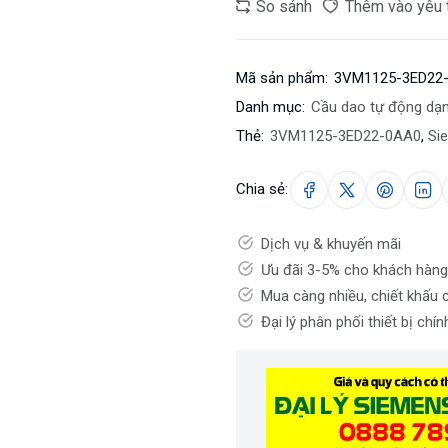
So sánh
Thêm vào yêu 
Mã sản phẩm:
3VM1125-3ED22
Danh mục:
Cầu dao tự động dạ
Thẻ:
3VM1125-3ED22-0AA0
,
Si
Chia sẻ:
Dịch vụ & khuyến mãi
Ưu đãi 3-5% cho khách hàng
Mua càng nhiều, chiết khấu 
Đại lý phân phối thiết bị chí