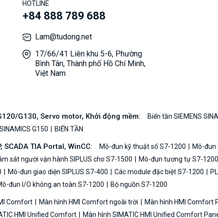
HOTLINE
+84 888 789 688
Lam@tudong.net
17/66/41 Liên khu 5-6, Phường
Bình Tân, Thành phố Hồ Chí Minh,
Việt Nam
/G120/G130, Servo motor, Khởi động mềm:
Biến tần SIEMENS SIN
 SINAMICS G150
BIẾN TẦN
P, SCADA TIA Portal, WinCC:
Mô-đun kỹ thuật số S7-1200
Mô-đun t
iám sát người vận hành SIPLUS cho S7-1500
Mô-đun tương tự S7-120
0
Mô-đun giao diện SIPLUS S7-400
Các module đặc biệt S7-1200
PL
ô-đun I/O không an toàn S7-1200
Bộ nguồn S7-1200
MI Comfort
Màn hình HMI Comfort ngoài trời
Màn hình HMI Comfort
TIC HMI Unified Comfort
Màn hình SIMATIC HMI Unified Comfort Pane