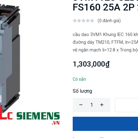
FS160 25A 2P
(0 đánh giá)
cầu dao 3VM1 Khung IEC 160 khả
đường dây TM210, FTFM, In=25A 
vệ ngắn mạch Ii=12.8 x Trong bộ
1,303,000₫
Có sẵn
Số lượng