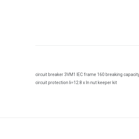
circuit breaker 3VM1 IEC frame 160 breaking capacity
circuit protection Ii=12.8 x In nut keeper kit