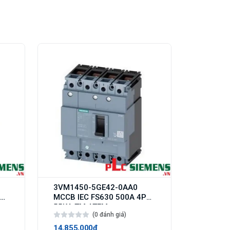
3VM1450-5GE42-0AA0
MCCB IEC FS630 500A 4P
55KA TM ATFM
(0 đánh giá)
14,855,000₫