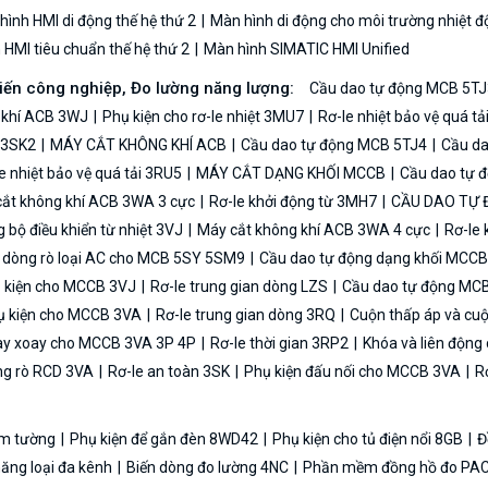
ình HMI di động thế hệ thứ 2
Màn hình di động cho môi trường nhiệt đ
HMI tiêu chuẩn thế hệ thứ 2
Màn hình SIMATIC HMI Unified
biến công nghiệp, Đo lường năng lượng:
Cầu dao tự động MCB 5TJ
 khí ACB 3WJ
Phụ kiện cho rơ-le nhiệt 3MU7
Rơ-le nhiệt bảo vệ quá t
n 3SK2
MÁY CẮT KHÔNG KHÍ ACB
Cầu dao tự động MCB 5TJ4
Cầu da
e nhiệt bảo vệ quá tải 3RU5
MÁY CẮT DẠNG KHỐI MCCB
Cầu dao tự 
ắt không khí ACB 3WA 3 cực
Rơ-le khởi động từ 3MH7
CẦU DAO TỰ
bộ điều khiển từ nhiệt 3VJ
Máy cắt không khí ACB 3WA 4 cực
Rơ-le 
ệ dòng rò loại AC cho MCB 5SY 5SM9
Cầu dao tự động dạng khối MCC
 kiện cho MCCB 3VJ
Rơ-le trung gian dòng LZS
Cầu dao tự động MC
 kiện cho MCCB 3VA
Rơ-le trung gian dòng 3RQ
Cuộn thấp áp và cu
y xoay cho MCCB 3VA 3P 4P
Rơ-le thời gian 3RP2
Khóa và liên độn
ng rò RCD 3VA
Rơ-le an toàn 3SK
Phụ kiện đấu nối cho MCCB 3VA
Rơ
 âm tường
Phụ kiện để gắn đèn 8WD42
Phụ kiện cho tủ điện nổi 8GB
Đ
năng loại đa kênh
Biến dòng đo lường 4NC
Phần mềm đồng hồ đo PAC