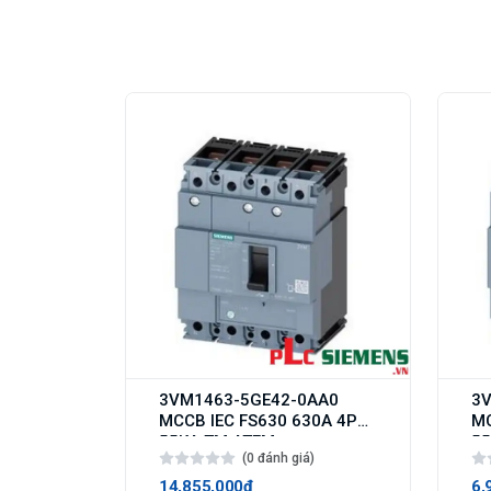
3VM1463-5GE42-0AA0
3
MCCB IEC FS630 630A 4P
MC
55KA TM ATFM
(0 đánh giá)
14,855,000₫
6,