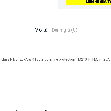
Mô tả
Đánh giá (0)
 class N Icu=25kA @ 415V 2-pole, line protection TM210, FTFM, In=25A o