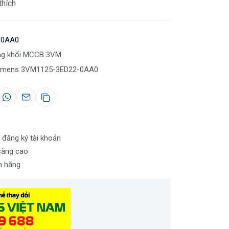
thích
-0AA0
ng khối MCCB 3VM
emens 3VM1125-3ED22-0AA0
 đăng ký tài khoản
càng cao
nh hãng