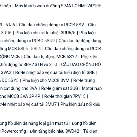
ộ thấp
Máy khách web di động SIMATIC HMI IWP10F
3 - 5TJ6
Cầu dao chống dòng rò RCCB 5SV
Cầu
ải 3RU6
Phụ kiện cho rơ-le nhiệt 3RU6/5
Phụ kiện
o chống dòng rò RCBO 5SU9
Cầu dao tự động dạng
động MCB 5SL6 - 5SL4
Cầu dao chống dòng rò RCCB
 ĐỘNG MCB
Cầu dao tự động MCB 5SY7
Phụ kiện
khởi động từ 3RH2 3TH và 3TG
CẦU DAO CHỐNG RÒ
B 3VA2
Rơ-le nhiệt bảo vệ quá tải kiểu điện tử 3RB
B DC 5SY5
Phụ kiện cho MCCB 3VM
Rơ-le trung
ộn cắt dùng cho 3VA
Rơ-le giám sát 3UG
Motor nạp
g cho MCCB 3VA 3P 4P
Rơ-le thời gian 7PV15
-le nhiệt bảo vệ quá tải 3MU7
Phụ kiện đấu nối kiểu
ồng hồ điện đa năng loại gắn mặt tủ
Đồng hồ điện
 Powerconfig
Đèn tầng báo hiệu 8WD42
Tủ điện