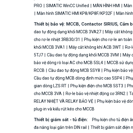
PRO
SIMATIC WinCC Unified
MÀN HÌNH HMI
Màn h
Màn hình SIMATIC HMI KP8/KP8F/KP32F
Màn hình 
Thiết bị bảo vệ: MCCB, Contactor SIRIUS, Cảm 
dao tự động dạng khối MCCB 3VA27
Máy cắt không
cho rơ-le nhiệt 3RB30/31
Phụ kiện cho rơ-le an toà
khối MCCB 3VA1
Máy cắt không khí ACB 3WT
Rơ-l
5TJ7
Cầu dao tự động dạng khối MCCB 3VM
Máy c
bảo vệ dòng rò loại AC cho MCB 5SL4
MCCB sử dụng 
RCCB
Cầu dao tự động MCB 5SY8
Phụ kiện bảo v
Cầu dao tự động MCB dòng định mức cao 5SP4
Phụ
gian dòng LZS RT
Phụ kiện điện cho MCB 5ST3
Phụ
cho MCCB 3VA
Rơ-le bảo vệ nhiệt động cơ 3RN2
Ta
RELAY NHIỆT VÀ RELAY BẢO VỆ
Phụ kiện bảo vệ dò
plug-in và kiểu rút kéo cho MCCB
Thiết bị giám sát - tủ điện:
Phụ kiện cho tủ điện
đa năng loại gắn trên DIN rail
Thiết bị giám sát điện 