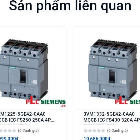
Sản phẩm liên quan
VM1225-5GE42-0AA0
3VM1332-5GE42-0AA0
CB IEC FS250 250A 4P
MCCB IEC FS400 320A 4P
55KA TM ATFM
55KA TM ATFM
(0 đánh giá)
(0 đánh giá)
999,000₫
10,686,000₫