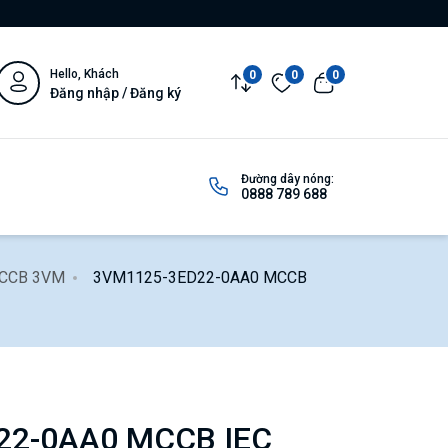
Hello, Khách
0
0
0
Đăng nhập / Đăng ký
Đường dây nóng:
0888 789 688
 MCCB 3VM
3VM1125-3ED22-0AA0 MCCB
22-0AA0 MCCB IEC