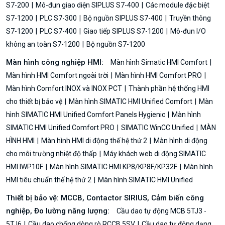
S7-200
Mô-đun giao diện SIPLUS S7-400
Các module đặc biệt
S7-1200
PLC S7-300
Bộ nguồn SIPLUS S7-400
Truyền thông
S7-1200
PLC S7-400
Giao tiếp SIPLUS S7-1200
Mô-đun I/O
không an toàn S7-1200
Bộ nguồn S7-1200
Màn hình công nghiệp HMI:
Màn hình Simatic HMI Comfort
Màn hình HMI Comfort ngoài trời
Màn hình HMI Comfort PRO
Màn hình Comfort INOX và INOX PCT
Thành phần hệ thống HMI
cho thiết bị bảo vệ
Màn hình SIMATIC HMI Unified Comfort
Màn
hình SIMATIC HMI Unified Comfort Panels Hygienic
Màn hình
SIMATIC HMI Unified Comfort PRO
SIMATIC WinCC Unified
MÀN
HÌNH HMI
Màn hình HMI di động thế hệ thứ 2
Màn hình di động
cho môi trường nhiệt độ thấp
Máy khách web di động SIMATIC
HMI IWP10F
Màn hình SIMATIC HMI KP8/KP8F/KP32F
Màn hình
HMI tiêu chuẩn thế hệ thứ 2
Màn hình SIMATIC HMI Unified
Thiết bị bảo vệ: MCCB, Contactor SIRIUS, Cảm biến công
nghiệp, Đo lường năng lượng:
Cầu dao tự động MCB 5TJ3 -
5TJ6
Cầu dao chống dòng rò RCCB 5SV
Cầu dao tự động dạng