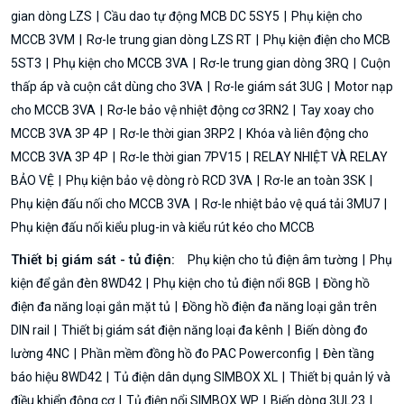
gian dòng LZS
Cầu dao tự động MCB DC 5SY5
Phụ kiện cho
MCCB 3VM
Rơ-le trung gian dòng LZS RT
Phụ kiện điện cho MCB
5ST3
Phụ kiện cho MCCB 3VA
Rơ-le trung gian dòng 3RQ
Cuộn
thấp áp và cuộn cắt dùng cho 3VA
Rơ-le giám sát 3UG
Motor nạp
cho MCCB 3VA
Rơ-le bảo vệ nhiệt động cơ 3RN2
Tay xoay cho
MCCB 3VA 3P 4P
Rơ-le thời gian 3RP2
Khóa và liên động cho
MCCB 3VA 3P 4P
Rơ-le thời gian 7PV15
RELAY NHIỆT VÀ RELAY
BẢO VỆ
Phụ kiện bảo vệ dòng rò RCD 3VA
Rơ-le an toàn 3SK
Phụ kiện đấu nối cho MCCB 3VA
Rơ-le nhiệt bảo vệ quá tải 3MU7
Phụ kiện đấu nối kiểu plug-in và kiểu rút kéo cho MCCB
Thiết bị giám sát - tủ điện:
Phụ kiện cho tủ điện âm tường
Phụ
kiện để gắn đèn 8WD42
Phụ kiện cho tủ điện nổi 8GB
Đồng hồ
điện đa năng loại gắn mặt tủ
Đồng hồ điện đa năng loại gắn trên
DIN rail
Thiết bị giám sát điện năng loại đa kênh
Biến dòng đo
lường 4NC
Phần mềm đồng hồ đo PAC Powerconfig
Đèn tầng
báo hiệu 8WD42
Tủ điện dân dụng SIMBOX XL
Thiết bị quản lý và
điều khiển động cơ
Tủ điện nổi SIMBOX WP
Biến dòng 3UL23