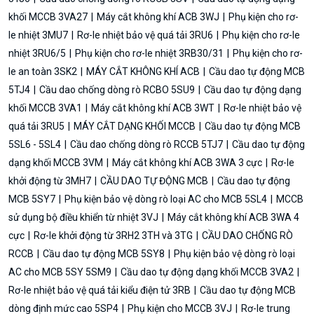
khối MCCB 3VA27
Máy cắt không khí ACB 3WJ
Phụ kiện cho rơ-
le nhiệt 3MU7
Rơ-le nhiệt bảo vệ quá tải 3RU6
Phụ kiện cho rơ-le
nhiệt 3RU6/5
Phụ kiện cho rơ-le nhiệt 3RB30/31
Phụ kiện cho rơ-
le an toàn 3SK2
MÁY CẮT KHÔNG KHÍ ACB
Cầu dao tự động MCB
5TJ4
Cầu dao chống dòng rò RCBO 5SU9
Cầu dao tự động dạng
khối MCCB 3VA1
Máy cắt không khí ACB 3WT
Rơ-le nhiệt bảo vệ
quá tải 3RU5
MÁY CẮT DẠNG KHỐI MCCB
Cầu dao tự động MCB
5SL6 - 5SL4
Cầu dao chống dòng rò RCCB 5TJ7
Cầu dao tự động
dạng khối MCCB 3VM
Máy cắt không khí ACB 3WA 3 cực
Rơ-le
khởi động từ 3MH7
CẦU DAO TỰ ĐỘNG MCB
Cầu dao tự động
MCB 5SY7
Phụ kiện bảo vệ dòng rò loại AC cho MCB 5SL4
MCCB
sử dụng bộ điều khiển từ nhiệt 3VJ
Máy cắt không khí ACB 3WA 4
cực
Rơ-le khởi động từ 3RH2 3TH và 3TG
CẦU DAO CHỐNG RÒ
RCCB
Cầu dao tự động MCB 5SY8
Phụ kiện bảo vệ dòng rò loại
AC cho MCB 5SY 5SM9
Cầu dao tự động dạng khối MCCB 3VA2
Rơ-le nhiệt bảo vệ quá tải kiểu điện tử 3RB
Cầu dao tự động MCB
dòng định mức cao 5SP4
Phụ kiện cho MCCB 3VJ
Rơ-le trung