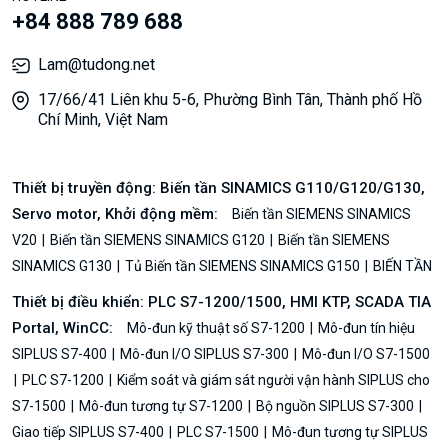
+84 888 789 688
Lam@tudong.net
17/66/41 Liên khu 5-6, Phường Bình Tân, Thành phố Hồ
Chí Minh, Việt Nam
Thiết bị truyền động: Biến tần SINAMICS G110/G120/G130,
Servo motor, Khởi động mềm:
Biến tần SIEMENS SINAMICS
V20
Biến tần SIEMENS SINAMICS G120
Biến tần SIEMENS
SINAMICS G130
Tủ Biến tần SIEMENS SINAMICS G150
BIẾN TẦN
Thiết bị điều khiển: PLC S7-1200/1500, HMI KTP, SCADA TIA
Portal, WinCC:
Mô-đun kỹ thuật số S7-1200
Mô-đun tín hiệu
SIPLUS S7-400
Mô-đun I/O SIPLUS S7-300
Mô-đun I/O S7-1500
PLC S7-1200
Kiểm soát và giám sát người vận hành SIPLUS cho
S7-1500
Mô-đun tương tự S7-1200
Bộ nguồn SIPLUS S7-300
Giao tiếp SIPLUS S7-400
PLC S7-1500
Mô-đun tương tự SIPLUS