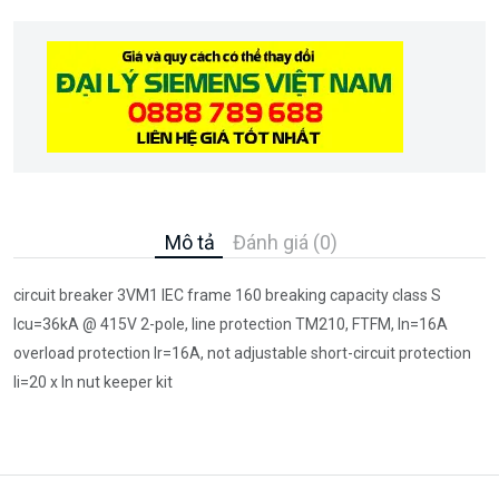
Mô tả
Đánh giá (0)
circuit breaker 3VM1 IEC frame 160 breaking capacity class S
Icu=36kA @ 415V 2-pole, line protection TM210, FTFM, In=16A
overload protection Ir=16A, not adjustable short-circuit protection
Ii=20 x In nut keeper kit