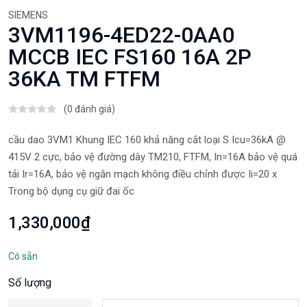
SIEMENS
3VM1196-4ED22-0AA0
MCCB IEC FS160 16A 2P
36KA TM FTFM
(0 đánh giá)
cầu dao 3VM1 Khung IEC 160 khả năng cắt loại S Icu=36kA @
415V 2 cực, bảo vệ đường dây TM210, FTFM, In=16A bảo vệ quá
tải Ir=16A, bảo vệ ngắn mạch không điều chỉnh được Ii=20 x
Trong bộ dụng cụ giữ đai ốc
1,330,000₫
Có sẵn
Số lượng