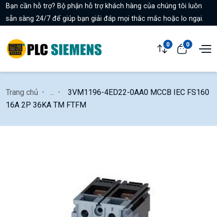
Bạn cần hỗ trợ? Bộ phận hỗ trợ khách hàng của chúng tôi luôn
sẵn sàng 24/7 để giúp bạn giải đáp mọi thắc mắc hoặc lo ngại.
0
0
Trang chủ
...
3VM1196-4ED22-0AA0 MCCB IEC FS160
16A 2P 36KA TM FTFM