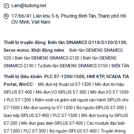
Lam@tudong.net
17/66/41 Liên khu 5-6, Phường Bình Tân, Thành phố Hồ
Chí Minh, Việt Nam
Thiết bị truyền động: Biến tần SINAMICS G110/G120/G130,
Servo motor, Khởi động mềm:
Biến tần SIEMENS SINAMICS
V20
Biến tần SIEMENS SINAMICS G120
Biến tần SIEMENS
SINAMICS G130
Tủ Biến tần SIEMENS SINAMICS G150
BIẾN TẦN
Thiết bị điều khiển: PLC S7-1200/1500, HMI KTP, SCADA TIA
Portal, WinCC:
Mô-đun kỹ thuật số S7-1200
Mô-đun tín hiệu
SIPLUS S7-400
Mô-đun I/O SIPLUS S7-300
Mô-đun I/O S7-1500
PLC S7-1200
Kiểm soát và giám sát người vận hành SIPLUS cho
S7-1500
Mô-đun tương tự S7-1200
Bộ nguồn SIPLUS S7-300
Giao tiếp SIPLUS S7-400
PLC S7-1500
Mô-đun tương tự SIPLUS
S7-200
Mô-đun giao diện SIPLUS S7-400
Các module đặc biệt
S7-1200
PLC S7-300
Bộ nguồn SIPLUS S7-400
Truyền thông