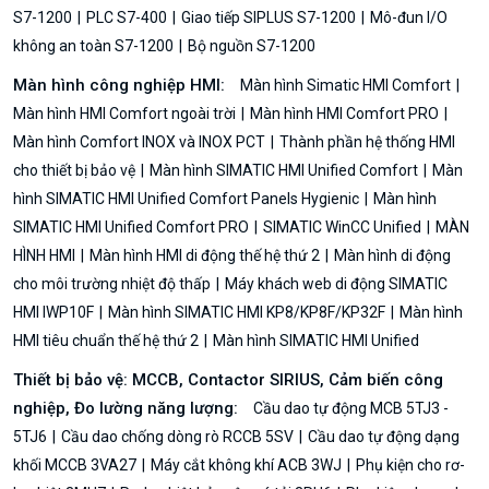
S7-1200
PLC S7-400
Giao tiếp SIPLUS S7-1200
Mô-đun I/O
không an toàn S7-1200
Bộ nguồn S7-1200
Màn hình công nghiệp HMI:
Màn hình Simatic HMI Comfort
Màn hình HMI Comfort ngoài trời
Màn hình HMI Comfort PRO
Màn hình Comfort INOX và INOX PCT
Thành phần hệ thống HMI
cho thiết bị bảo vệ
Màn hình SIMATIC HMI Unified Comfort
Màn
hình SIMATIC HMI Unified Comfort Panels Hygienic
Màn hình
SIMATIC HMI Unified Comfort PRO
SIMATIC WinCC Unified
MÀN
HÌNH HMI
Màn hình HMI di động thế hệ thứ 2
Màn hình di động
cho môi trường nhiệt độ thấp
Máy khách web di động SIMATIC
HMI IWP10F
Màn hình SIMATIC HMI KP8/KP8F/KP32F
Màn hình
HMI tiêu chuẩn thế hệ thứ 2
Màn hình SIMATIC HMI Unified
Thiết bị bảo vệ: MCCB, Contactor SIRIUS, Cảm biến công
nghiệp, Đo lường năng lượng:
Cầu dao tự động MCB 5TJ3 -
5TJ6
Cầu dao chống dòng rò RCCB 5SV
Cầu dao tự động dạng
khối MCCB 3VA27
Máy cắt không khí ACB 3WJ
Phụ kiện cho rơ-