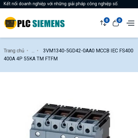
Kết nối doanh nghiệp với những giải pháp công nghiệp số.
0
0
Trang chủ
...
3VM1340-5GD42-0AA0 MCCB IEC FS400
400A 4P 55KA TM FTFM