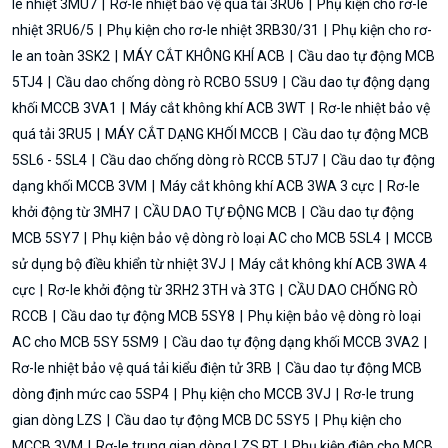
le nhiệt 3MU7
Rơ-le nhiệt bảo vệ quá tải 3RU6
Phụ kiện cho rơ-le
nhiệt 3RU6/5
Phụ kiện cho rơ-le nhiệt 3RB30/31
Phụ kiện cho rơ-
le an toàn 3SK2
MÁY CẮT KHÔNG KHÍ ACB
Cầu dao tự động MCB
5TJ4
Cầu dao chống dòng rò RCBO 5SU9
Cầu dao tự động dạng
khối MCCB 3VA1
Máy cắt không khí ACB 3WT
Rơ-le nhiệt bảo vệ
quá tải 3RU5
MÁY CẮT DẠNG KHỐI MCCB
Cầu dao tự động MCB
5SL6 - 5SL4
Cầu dao chống dòng rò RCCB 5TJ7
Cầu dao tự động
dạng khối MCCB 3VM
Máy cắt không khí ACB 3WA 3 cực
Rơ-le
khởi động từ 3MH7
CẦU DAO TỰ ĐỘNG MCB
Cầu dao tự động
MCB 5SY7
Phụ kiện bảo vệ dòng rò loại AC cho MCB 5SL4
MCCB
sử dụng bộ điều khiển từ nhiệt 3VJ
Máy cắt không khí ACB 3WA 4
cực
Rơ-le khởi động từ 3RH2 3TH và 3TG
CẦU DAO CHỐNG RÒ
RCCB
Cầu dao tự động MCB 5SY8
Phụ kiện bảo vệ dòng rò loại
AC cho MCB 5SY 5SM9
Cầu dao tự động dạng khối MCCB 3VA2
Rơ-le nhiệt bảo vệ quá tải kiểu điện tử 3RB
Cầu dao tự động MCB
dòng định mức cao 5SP4
Phụ kiện cho MCCB 3VJ
Rơ-le trung
gian dòng LZS
Cầu dao tự động MCB DC 5SY5
Phụ kiện cho
MCCB 3VM
Rơ-le trung gian dòng LZS RT
Phụ kiện điện cho MCB