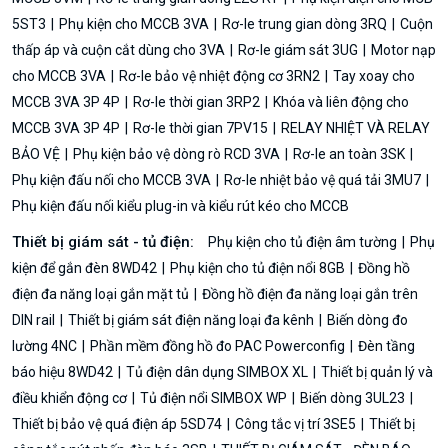
5ST3
Phụ kiện cho MCCB 3VA
Rơ-le trung gian dòng 3RQ
Cuộn
thấp áp và cuộn cắt dùng cho 3VA
Rơ-le giám sát 3UG
Motor nạp
cho MCCB 3VA
Rơ-le bảo vệ nhiệt động cơ 3RN2
Tay xoay cho
MCCB 3VA 3P 4P
Rơ-le thời gian 3RP2
Khóa và liên động cho
MCCB 3VA 3P 4P
Rơ-le thời gian 7PV15
RELAY NHIỆT VÀ RELAY
BẢO VỆ
Phụ kiện bảo vệ dòng rò RCD 3VA
Rơ-le an toàn 3SK
Phụ kiện đấu nối cho MCCB 3VA
Rơ-le nhiệt bảo vệ quá tải 3MU7
Phụ kiện đấu nối kiểu plug-in và kiểu rút kéo cho MCCB
Thiết bị giám sát - tủ điện:
Phụ kiện cho tủ điện âm tường
Phụ
kiện để gắn đèn 8WD42
Phụ kiện cho tủ điện nổi 8GB
Đồng hồ
điện đa năng loại gắn mặt tủ
Đồng hồ điện đa năng loại gắn trên
DIN rail
Thiết bị giám sát điện năng loại đa kênh
Biến dòng đo
lường 4NC
Phần mềm đồng hồ đo PAC Powerconfig
Đèn tầng
báo hiệu 8WD42
Tủ điện dân dụng SIMBOX XL
Thiết bị quản lý và
điều khiển động cơ
Tủ điện nổi SIMBOX WP
Biến dòng 3UL23
Thiết bị bảo vệ quá điện áp 5SD74
Công tắc vị trí 3SE5
Thiết bị