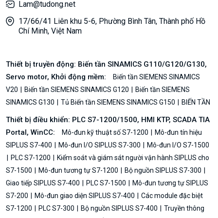
Lam@tudong.net
17/66/41 Liên khu 5-6, Phường Bình Tân, Thành phố Hồ
Chí Minh, Việt Nam
Thiết bị truyền động: Biến tần SINAMICS G110/G120/G130,
Servo motor, Khởi động mềm:
Biến tần SIEMENS SINAMICS
V20
Biến tần SIEMENS SINAMICS G120
Biến tần SIEMENS
SINAMICS G130
Tủ Biến tần SIEMENS SINAMICS G150
BIẾN TẦN
Thiết bị điều khiển: PLC S7-1200/1500, HMI KTP, SCADA TIA
Portal, WinCC:
Mô-đun kỹ thuật số S7-1200
Mô-đun tín hiệu
SIPLUS S7-400
Mô-đun I/O SIPLUS S7-300
Mô-đun I/O S7-1500
PLC S7-1200
Kiểm soát và giám sát người vận hành SIPLUS cho
S7-1500
Mô-đun tương tự S7-1200
Bộ nguồn SIPLUS S7-300
Giao tiếp SIPLUS S7-400
PLC S7-1500
Mô-đun tương tự SIPLUS
S7-200
Mô-đun giao diện SIPLUS S7-400
Các module đặc biệt
S7-1200
PLC S7-300
Bộ nguồn SIPLUS S7-400
Truyền thông