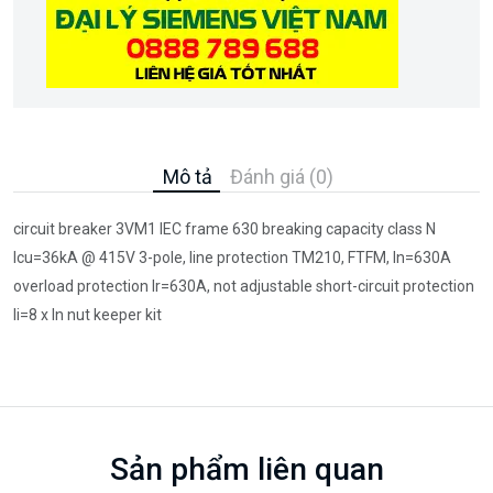
Mô tả
Đánh giá (0)
circuit breaker 3VM1 IEC frame 630 breaking capacity class N
Icu=36kA @ 415V 3-pole, line protection TM210, FTFM, In=630A
overload protection Ir=630A, not adjustable short-circuit protection
Ii=8 x In nut keeper kit
Sản phẩm liên quan