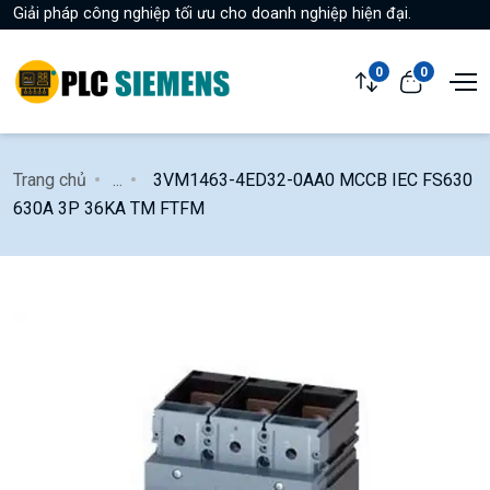
Giải pháp công nghiệp tối ưu cho doanh nghiệp hiện đại.
0
0
Trang chủ
...
3VM1463-4ED32-0AA0 MCCB IEC FS630
630A 3P 36KA TM FTFM