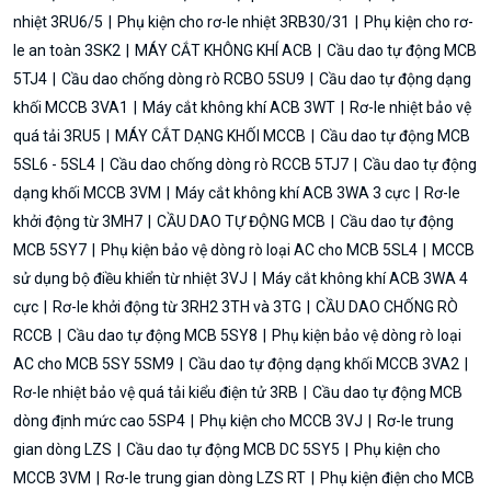
nhiệt 3RU6/5
Phụ kiện cho rơ-le nhiệt 3RB30/31
Phụ kiện cho rơ-
le an toàn 3SK2
MÁY CẮT KHÔNG KHÍ ACB
Cầu dao tự động MCB
5TJ4
Cầu dao chống dòng rò RCBO 5SU9
Cầu dao tự động dạng
khối MCCB 3VA1
Máy cắt không khí ACB 3WT
Rơ-le nhiệt bảo vệ
quá tải 3RU5
MÁY CẮT DẠNG KHỐI MCCB
Cầu dao tự động MCB
5SL6 - 5SL4
Cầu dao chống dòng rò RCCB 5TJ7
Cầu dao tự động
dạng khối MCCB 3VM
Máy cắt không khí ACB 3WA 3 cực
Rơ-le
khởi động từ 3MH7
CẦU DAO TỰ ĐỘNG MCB
Cầu dao tự động
MCB 5SY7
Phụ kiện bảo vệ dòng rò loại AC cho MCB 5SL4
MCCB
sử dụng bộ điều khiển từ nhiệt 3VJ
Máy cắt không khí ACB 3WA 4
cực
Rơ-le khởi động từ 3RH2 3TH và 3TG
CẦU DAO CHỐNG RÒ
RCCB
Cầu dao tự động MCB 5SY8
Phụ kiện bảo vệ dòng rò loại
AC cho MCB 5SY 5SM9
Cầu dao tự động dạng khối MCCB 3VA2
Rơ-le nhiệt bảo vệ quá tải kiểu điện tử 3RB
Cầu dao tự động MCB
dòng định mức cao 5SP4
Phụ kiện cho MCCB 3VJ
Rơ-le trung
gian dòng LZS
Cầu dao tự động MCB DC 5SY5
Phụ kiện cho
MCCB 3VM
Rơ-le trung gian dòng LZS RT
Phụ kiện điện cho MCB