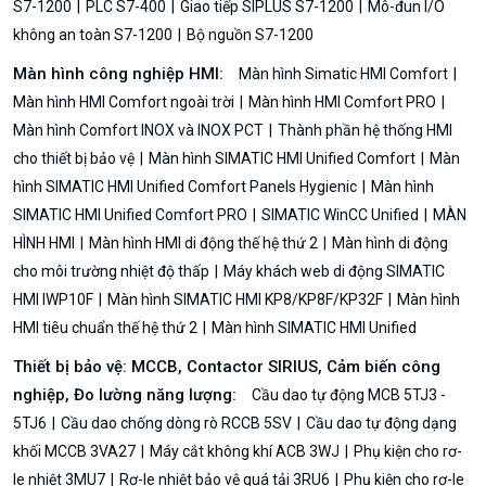
S7-1200
PLC S7-400
Giao tiếp SIPLUS S7-1200
Mô-đun I/O
không an toàn S7-1200
Bộ nguồn S7-1200
Màn hình công nghiệp HMI:
Màn hình Simatic HMI Comfort
Màn hình HMI Comfort ngoài trời
Màn hình HMI Comfort PRO
Màn hình Comfort INOX và INOX PCT
Thành phần hệ thống HMI
cho thiết bị bảo vệ
Màn hình SIMATIC HMI Unified Comfort
Màn
hình SIMATIC HMI Unified Comfort Panels Hygienic
Màn hình
SIMATIC HMI Unified Comfort PRO
SIMATIC WinCC Unified
MÀN
HÌNH HMI
Màn hình HMI di động thế hệ thứ 2
Màn hình di động
cho môi trường nhiệt độ thấp
Máy khách web di động SIMATIC
HMI IWP10F
Màn hình SIMATIC HMI KP8/KP8F/KP32F
Màn hình
HMI tiêu chuẩn thế hệ thứ 2
Màn hình SIMATIC HMI Unified
Thiết bị bảo vệ: MCCB, Contactor SIRIUS, Cảm biến công
nghiệp, Đo lường năng lượng:
Cầu dao tự động MCB 5TJ3 -
5TJ6
Cầu dao chống dòng rò RCCB 5SV
Cầu dao tự động dạng
khối MCCB 3VA27
Máy cắt không khí ACB 3WJ
Phụ kiện cho rơ-
le nhiệt 3MU7
Rơ-le nhiệt bảo vệ quá tải 3RU6
Phụ kiện cho rơ-le