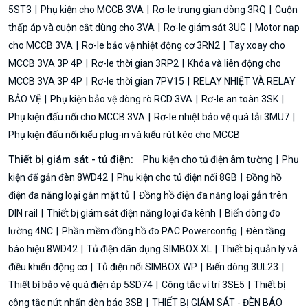
5ST3
Phụ kiện cho MCCB 3VA
Rơ-le trung gian dòng 3RQ
Cuộn
thấp áp và cuộn cắt dùng cho 3VA
Rơ-le giám sát 3UG
Motor nạp
cho MCCB 3VA
Rơ-le bảo vệ nhiệt động cơ 3RN2
Tay xoay cho
MCCB 3VA 3P 4P
Rơ-le thời gian 3RP2
Khóa và liên động cho
MCCB 3VA 3P 4P
Rơ-le thời gian 7PV15
RELAY NHIỆT VÀ RELAY
BẢO VỆ
Phụ kiện bảo vệ dòng rò RCD 3VA
Rơ-le an toàn 3SK
Phụ kiện đấu nối cho MCCB 3VA
Rơ-le nhiệt bảo vệ quá tải 3MU7
Phụ kiện đấu nối kiểu plug-in và kiểu rút kéo cho MCCB
Thiết bị giám sát - tủ điện:
Phụ kiện cho tủ điện âm tường
Phụ
kiện để gắn đèn 8WD42
Phụ kiện cho tủ điện nổi 8GB
Đồng hồ
điện đa năng loại gắn mặt tủ
Đồng hồ điện đa năng loại gắn trên
DIN rail
Thiết bị giám sát điện năng loại đa kênh
Biến dòng đo
lường 4NC
Phần mềm đồng hồ đo PAC Powerconfig
Đèn tầng
báo hiệu 8WD42
Tủ điện dân dụng SIMBOX XL
Thiết bị quản lý và
điều khiển động cơ
Tủ điện nổi SIMBOX WP
Biến dòng 3UL23
Thiết bị bảo vệ quá điện áp 5SD74
Công tắc vị trí 3SE5
Thiết bị
công tắc nút nhấn đèn báo 3SB
THIẾT BỊ GIÁM SÁT - ĐÈN BÁO