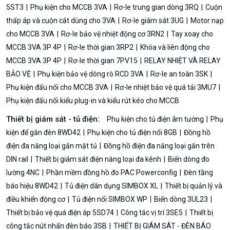
5ST3
Phụ kiện cho MCCB 3VA
Rơ-le trung gian dòng 3RQ
Cuộn
thấp áp và cuộn cắt dùng cho 3VA
Rơ-le giám sát 3UG
Motor nạp
cho MCCB 3VA
Rơ-le bảo vệ nhiệt động cơ 3RN2
Tay xoay cho
MCCB 3VA 3P 4P
Rơ-le thời gian 3RP2
Khóa và liên động cho
MCCB 3VA 3P 4P
Rơ-le thời gian 7PV15
RELAY NHIỆT VÀ RELAY
BẢO VỆ
Phụ kiện bảo vệ dòng rò RCD 3VA
Rơ-le an toàn 3SK
Phụ kiện đấu nối cho MCCB 3VA
Rơ-le nhiệt bảo vệ quá tải 3MU7
Phụ kiện đấu nối kiểu plug-in và kiểu rút kéo cho MCCB
Thiết bị giám sát - tủ điện:
Phụ kiện cho tủ điện âm tường
Phụ
kiện để gắn đèn 8WD42
Phụ kiện cho tủ điện nổi 8GB
Đồng hồ
điện đa năng loại gắn mặt tủ
Đồng hồ điện đa năng loại gắn trên
DIN rail
Thiết bị giám sát điện năng loại đa kênh
Biến dòng đo
lường 4NC
Phần mềm đồng hồ đo PAC Powerconfig
Đèn tầng
báo hiệu 8WD42
Tủ điện dân dụng SIMBOX XL
Thiết bị quản lý và
điều khiển động cơ
Tủ điện nổi SIMBOX WP
Biến dòng 3UL23
Thiết bị bảo vệ quá điện áp 5SD74
Công tắc vị trí 3SE5
Thiết bị
công tắc nút nhấn đèn báo 3SB
THIẾT BỊ GIÁM SÁT - ĐÈN BÁO