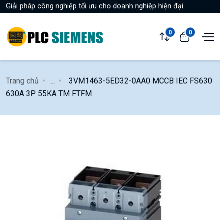
Giải pháp công nghiệp tối ưu cho doanh nghiệp hiện đại.
0
0
Trang chủ
...
3VM1463-5ED32-0AA0 MCCB IEC FS630
630A 3P 55KA TM FTFM