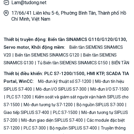
Lam@tudong.net
17/66/41 Liên khu 5-6, Phường Bình Tân, Thành phố Hồ
Chí Minh, Việt Nam
Thiết bị truyền động: Biến tần SINAMICS G110/G120/G130,
Servo motor, Khởi động mềm:
Biến tần SIEMENS SINAMICS
V20
Biến tần SIEMENS SINAMICS G120
Biến tần SIEMENS
SINAMICS G130
Tủ Biến tần SIEMENS SINAMICS G150
BIẾN TẦN
Thiết bị điều khiển: PLC S7-1200/1500, HMI KTP, SCADA TIA
Portal, WinCC:
Mô-đun kỹ thuật số S7-1200
Mô-đun tín hiệu
SIPLUS S7-400
Mô-đun I/O SIPLUS S7-300
Mô-đun I/O S7-1500
PLC S7-1200
Kiểm soát và giám sát người vận hành SIPLUS cho
S7-1500
Mô-đun tương tự S7-1200
Bộ nguồn SIPLUS S7-300
Giao tiếp SIPLUS S7-400
PLC S7-1500
Mô-đun tương tự SIPLUS
S7-200
Mô-đun giao diện SIPLUS S7-400
Các module đặc biệt
S7-1200
PLC S7-300
Bộ nguồn SIPLUS S7-400
Truyền thông