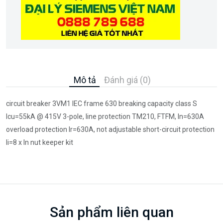
Mô tả
Đánh giá (0)
circuit breaker 3VM1 IEC frame 630 breaking capacity class S
Icu=55kA @ 415V 3-pole, line protection TM210, FTFM, In=630A
overload protection Ir=630A, not adjustable short-circuit protection
Ii=8 x In nut keeper kit
Sản phẩm liên quan