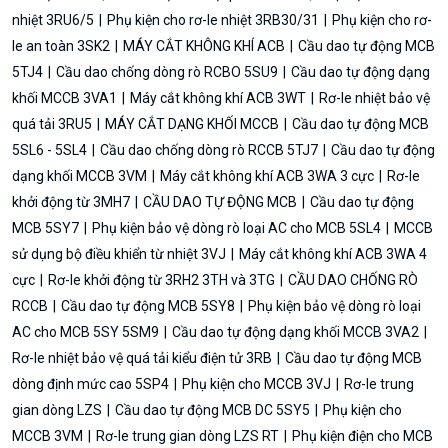
nhiệt 3RU6/5
Phụ kiện cho rơ-le nhiệt 3RB30/31
Phụ kiện cho rơ-
le an toàn 3SK2
MÁY CẮT KHÔNG KHÍ ACB
Cầu dao tự động MCB
5TJ4
Cầu dao chống dòng rò RCBO 5SU9
Cầu dao tự động dạng
khối MCCB 3VA1
Máy cắt không khí ACB 3WT
Rơ-le nhiệt bảo vệ
quá tải 3RU5
MÁY CẮT DẠNG KHỐI MCCB
Cầu dao tự động MCB
5SL6 - 5SL4
Cầu dao chống dòng rò RCCB 5TJ7
Cầu dao tự động
dạng khối MCCB 3VM
Máy cắt không khí ACB 3WA 3 cực
Rơ-le
khởi động từ 3MH7
CẦU DAO TỰ ĐỘNG MCB
Cầu dao tự động
MCB 5SY7
Phụ kiện bảo vệ dòng rò loại AC cho MCB 5SL4
MCCB
sử dụng bộ điều khiển từ nhiệt 3VJ
Máy cắt không khí ACB 3WA 4
cực
Rơ-le khởi động từ 3RH2 3TH và 3TG
CẦU DAO CHỐNG RÒ
RCCB
Cầu dao tự động MCB 5SY8
Phụ kiện bảo vệ dòng rò loại
AC cho MCB 5SY 5SM9
Cầu dao tự động dạng khối MCCB 3VA2
Rơ-le nhiệt bảo vệ quá tải kiểu điện tử 3RB
Cầu dao tự động MCB
dòng định mức cao 5SP4
Phụ kiện cho MCCB 3VJ
Rơ-le trung
gian dòng LZS
Cầu dao tự động MCB DC 5SY5
Phụ kiện cho
MCCB 3VM
Rơ-le trung gian dòng LZS RT
Phụ kiện điện cho MCB