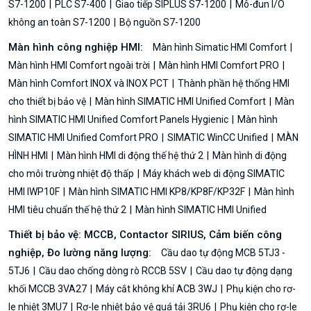
S7-1200
PLC S7-400
Giao tiếp SIPLUS S7-1200
Mô-đun I/O
không an toàn S7-1200
Bộ nguồn S7-1200
Màn hình công nghiệp HMI:
Màn hình Simatic HMI Comfort
Màn hình HMI Comfort ngoài trời
Màn hình HMI Comfort PRO
Màn hình Comfort INOX và INOX PCT
Thành phần hệ thống HMI
cho thiết bị bảo vệ
Màn hình SIMATIC HMI Unified Comfort
Màn
hình SIMATIC HMI Unified Comfort Panels Hygienic
Màn hình
SIMATIC HMI Unified Comfort PRO
SIMATIC WinCC Unified
MÀN
HÌNH HMI
Màn hình HMI di động thế hệ thứ 2
Màn hình di động
cho môi trường nhiệt độ thấp
Máy khách web di động SIMATIC
HMI IWP10F
Màn hình SIMATIC HMI KP8/KP8F/KP32F
Màn hình
HMI tiêu chuẩn thế hệ thứ 2
Màn hình SIMATIC HMI Unified
Thiết bị bảo vệ: MCCB, Contactor SIRIUS, Cảm biến công
nghiệp, Đo lường năng lượng:
Cầu dao tự động MCB 5TJ3 -
5TJ6
Cầu dao chống dòng rò RCCB 5SV
Cầu dao tự động dạng
khối MCCB 3VA27
Máy cắt không khí ACB 3WJ
Phụ kiện cho rơ-
le nhiệt 3MU7
Rơ-le nhiệt bảo vệ quá tải 3RU6
Phụ kiện cho rơ-le