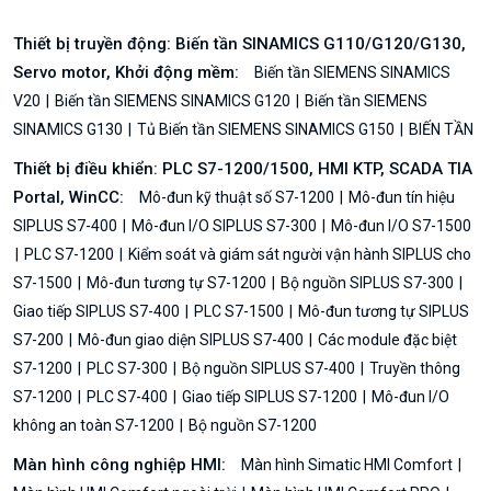
Thiết bị truyền động: Biến tần SINAMICS G110/G120/G130,
Servo motor, Khởi động mềm:
Biến tần SIEMENS SINAMICS
V20
Biến tần SIEMENS SINAMICS G120
Biến tần SIEMENS
SINAMICS G130
Tủ Biến tần SIEMENS SINAMICS G150
BIẾN TẦN
Thiết bị điều khiển: PLC S7-1200/1500, HMI KTP, SCADA TIA
Portal, WinCC:
Mô-đun kỹ thuật số S7-1200
Mô-đun tín hiệu
SIPLUS S7-400
Mô-đun I/O SIPLUS S7-300
Mô-đun I/O S7-1500
PLC S7-1200
Kiểm soát và giám sát người vận hành SIPLUS cho
S7-1500
Mô-đun tương tự S7-1200
Bộ nguồn SIPLUS S7-300
Giao tiếp SIPLUS S7-400
PLC S7-1500
Mô-đun tương tự SIPLUS
S7-200
Mô-đun giao diện SIPLUS S7-400
Các module đặc biệt
S7-1200
PLC S7-300
Bộ nguồn SIPLUS S7-400
Truyền thông
S7-1200
PLC S7-400
Giao tiếp SIPLUS S7-1200
Mô-đun I/O
không an toàn S7-1200
Bộ nguồn S7-1200
Màn hình công nghiệp HMI:
Màn hình Simatic HMI Comfort