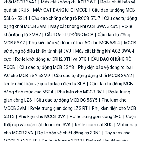
khối MCCB 3VA1
Máy cắt không khí ACB 3WT
Rơ-le nhiệt bảo vệ
quá tải 3RU5
MÁY CẮT DẠNG KHỐI MCCB
Cầu dao tự động MCB
5SL6 - 5SL4
Cầu dao chống dòng rò RCCB 5TJ7
Cầu dao tự động
dạng khối MCCB 3VM
Máy cắt không khí ACB 3WA 3 cực
Rơ-le
khởi động từ 3MH7
CẦU DAO TỰ ĐỘNG MCB
Cầu dao tự động
MCB 5SY7
Phụ kiện bảo vệ dòng rò loại AC cho MCB 5SL4
MCCB
sử dụng bộ điều khiển từ nhiệt 3VJ
Máy cắt không khí ACB 3WA 4
cực
Rơ-le khởi động từ 3RH2 3TH và 3TG
CẦU DAO CHỐNG RÒ
RCCB
Cầu dao tự động MCB 5SY8
Phụ kiện bảo vệ dòng rò loại
AC cho MCB 5SY 5SM9
Cầu dao tự động dạng khối MCCB 3VA2
Rơ-le nhiệt bảo vệ quá tải kiểu điện tử 3RB
Cầu dao tự động MCB
dòng định mức cao 5SP4
Phụ kiện cho MCCB 3VJ
Rơ-le trung
gian dòng LZS
Cầu dao tự động MCB DC 5SY5
Phụ kiện cho
MCCB 3VM
Rơ-le trung gian dòng LZS RT
Phụ kiện điện cho MCB
5ST3
Phụ kiện cho MCCB 3VA
Rơ-le trung gian dòng 3RQ
Cuộn
thấp áp và cuộn cắt dùng cho 3VA
Rơ-le giám sát 3UG
Motor nạp
cho MCCB 3VA
Rơ-le bảo vệ nhiệt động cơ 3RN2
Tay xoay cho
MCCB 3VA 3P 4P
Rơ-le thời gian 3RP2
Khóa và liên động cho