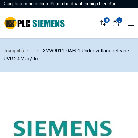
Giải pháp công nghiệp tối ưu cho doanh nghiệp hiện đại.
0
0
Trang chủ
...
3VW9011-0AE01 Under voltage release
UVR 24 V ac/dc