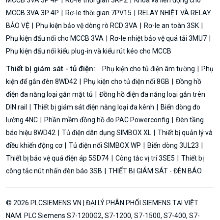
MCCB 3VA 3P 4P
Rơ-le thời gian 7PV15
RELAY NHIỆT VÀ RELAY
BẢO VỆ
Phụ kiện bảo vệ dòng rò RCD 3VA
Rơ-le an toàn 3SK
Phụ kiện đấu nối cho MCCB 3VA
Rơ-le nhiệt bảo vệ quá tải 3MU7
Phụ kiện đấu nối kiểu plug-in và kiểu rút kéo cho MCCB
Thiết bị giám sát - tủ điện:
Phụ kiện cho tủ điện âm tường
Phụ
kiện để gắn đèn 8WD42
Phụ kiện cho tủ điện nổi 8GB
Đồng hồ
điện đa năng loại gắn mặt tủ
Đồng hồ điện đa năng loại gắn trên
DIN rail
Thiết bị giám sát điện năng loại đa kênh
Biến dòng đo
lường 4NC
Phần mềm đồng hồ đo PAC Powerconfig
Đèn tầng
báo hiệu 8WD42
Tủ điện dân dụng SIMBOX XL
Thiết bị quản lý và
điều khiển động cơ
Tủ điện nổi SIMBOX WP
Biến dòng 3UL23
Thiết bị bảo vệ quá điện áp 5SD74
Công tắc vị trí 3SE5
Thiết bị
công tắc nút nhấn đèn báo 3SB
THIẾT BỊ GIÁM SÁT - ĐÈN BÁO
© 2026 PLCSIEMENS.VN | ĐẠI LÝ PHÂN PHỐI SIEMENS TẠI VIỆT
NAM. PLC Siemens S7-1200G2, S7-1200, S7-1500, S7-400, S7-