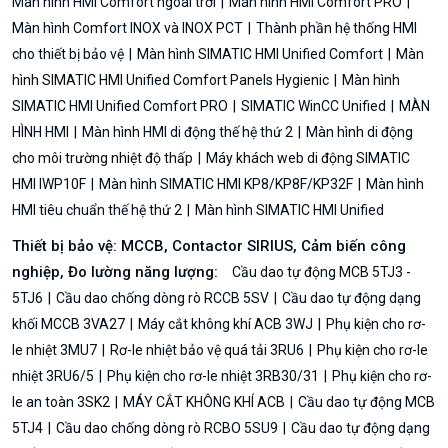
Màn hình HMI Comfort ngoài trời
Màn hình HMI Comfort PRO
Màn hình Comfort INOX và INOX PCT
Thành phần hệ thống HMI
cho thiết bị bảo vệ
Màn hình SIMATIC HMI Unified Comfort
Màn
hình SIMATIC HMI Unified Comfort Panels Hygienic
Màn hình
SIMATIC HMI Unified Comfort PRO
SIMATIC WinCC Unified
MÀN
HÌNH HMI
Màn hình HMI di động thế hệ thứ 2
Màn hình di động
cho môi trường nhiệt độ thấp
Máy khách web di động SIMATIC
HMI IWP10F
Màn hình SIMATIC HMI KP8/KP8F/KP32F
Màn hình
HMI tiêu chuẩn thế hệ thứ 2
Màn hình SIMATIC HMI Unified
Thiết bị bảo vệ: MCCB, Contactor SIRIUS, Cảm biến công
nghiệp, Đo lường năng lượng:
Cầu dao tự động MCB 5TJ3 -
5TJ6
Cầu dao chống dòng rò RCCB 5SV
Cầu dao tự động dạng
khối MCCB 3VA27
Máy cắt không khí ACB 3WJ
Phụ kiện cho rơ-
le nhiệt 3MU7
Rơ-le nhiệt bảo vệ quá tải 3RU6
Phụ kiện cho rơ-le
nhiệt 3RU6/5
Phụ kiện cho rơ-le nhiệt 3RB30/31
Phụ kiện cho rơ-
le an toàn 3SK2
MÁY CẮT KHÔNG KHÍ ACB
Cầu dao tự động MCB
5TJ4
Cầu dao chống dòng rò RCBO 5SU9
Cầu dao tự động dạng