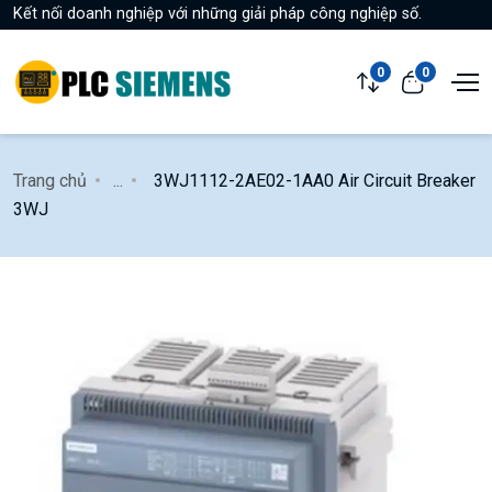
Kết nối doanh nghiệp với những giải pháp công nghiệp số.
0
0
Trang chủ
...
3WJ1112-2AE02-1AA0 Air Circuit Breaker
3WJ