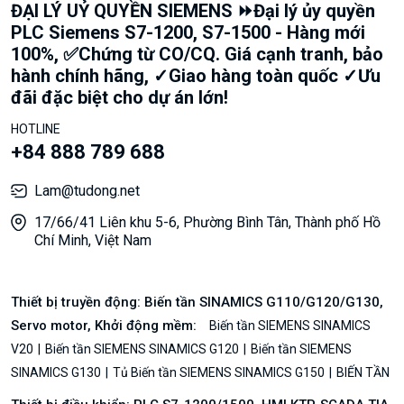
ĐẠI LÝ UỶ QUYỀN SIEMENS ⏩Đại lý ủy quyền
PLC Siemens S7-1200, S7-1500 - Hàng mới
100%, ✅Chứng từ CO/CQ. Giá cạnh tranh, bảo
hành chính hãng, ✓Giao hàng toàn quốc ✓Ưu
đãi đặc biệt cho dự án lớn!
HOTLINE
+84 888 789 688
Lam@tudong.net
17/66/41 Liên khu 5-6, Phường Bình Tân, Thành phố Hồ
Chí Minh, Việt Nam
Thiết bị truyền động: Biến tần SINAMICS G110/G120/G130,
Servo motor, Khởi động mềm:
Biến tần SIEMENS SINAMICS
V20
Biến tần SIEMENS SINAMICS G120
Biến tần SIEMENS
SINAMICS G130
Tủ Biến tần SIEMENS SINAMICS G150
BIẾN TẦN