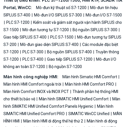
Thiết bị điều khiển: PLC S7-1200/1500, HMI KTP, SCADA TIA
Portal, WinCC:
Mô-đun kỹ thuật số S7-1200
Mô-đun tín hiệu
SIPLUS S7-400
Mô-đun I/O SIPLUS S7-300
Mô-đun I/O S7-1500
PLC S7-1200
Kiểm soát và giám sát người vận hành SIPLUS cho
S7-1500
Mô-đun tương tự S7-1200
Bộ nguồn SIPLUS S7-300
Giao tiếp SIPLUS S7-400
PLC S7-1500
Mô-đun tương tự SIPLUS
S7-200
Mô-đun giao diện SIPLUS S7-400
Các module đặc biệt
S7-1200
PLC S7-300
Bộ nguồn SIPLUS S7-400
Truyền thông
S7-1200
PLC S7-400
Giao tiếp SIPLUS S7-1200
Mô-đun I/O
không an toàn S7-1200
Bộ nguồn S7-1200
Màn hình công nghiệp HMI:
Màn hình Simatic HMI Comfort
Màn hình HMI Comfort ngoài trời
Màn hình HMI Comfort PRO
Màn hình Comfort INOX và INOX PCT
Thành phần hệ thống HMI
cho thiết bị bảo vệ
Màn hình SIMATIC HMI Unified Comfort
Màn
hình SIMATIC HMI Unified Comfort Panels Hygienic
Màn hình
SIMATIC HMI Unified Comfort PRO
SIMATIC WinCC Unified
MÀN
HÌNH HMI
Màn hình HMI di động thế hệ thứ 2
Màn hình di động