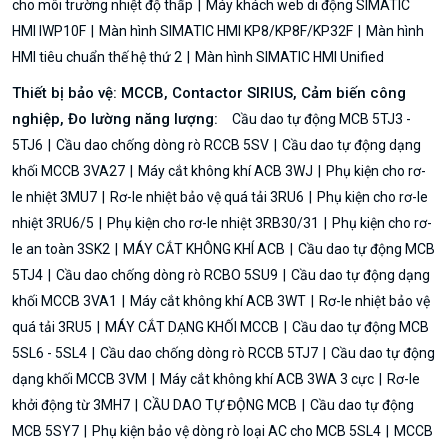
cho môi trường nhiệt độ thấp
Máy khách web di động SIMATIC
HMI IWP10F
Màn hình SIMATIC HMI KP8/KP8F/KP32F
Màn hình
HMI tiêu chuẩn thế hệ thứ 2
Màn hình SIMATIC HMI Unified
Thiết bị bảo vệ: MCCB, Contactor SIRIUS, Cảm biến công
nghiệp, Đo lường năng lượng:
Cầu dao tự động MCB 5TJ3 -
5TJ6
Cầu dao chống dòng rò RCCB 5SV
Cầu dao tự động dạng
khối MCCB 3VA27
Máy cắt không khí ACB 3WJ
Phụ kiện cho rơ-
le nhiệt 3MU7
Rơ-le nhiệt bảo vệ quá tải 3RU6
Phụ kiện cho rơ-le
nhiệt 3RU6/5
Phụ kiện cho rơ-le nhiệt 3RB30/31
Phụ kiện cho rơ-
le an toàn 3SK2
MÁY CẮT KHÔNG KHÍ ACB
Cầu dao tự động MCB
5TJ4
Cầu dao chống dòng rò RCBO 5SU9
Cầu dao tự động dạng
khối MCCB 3VA1
Máy cắt không khí ACB 3WT
Rơ-le nhiệt bảo vệ
quá tải 3RU5
MÁY CẮT DẠNG KHỐI MCCB
Cầu dao tự động MCB
5SL6 - 5SL4
Cầu dao chống dòng rò RCCB 5TJ7
Cầu dao tự động
dạng khối MCCB 3VM
Máy cắt không khí ACB 3WA 3 cực
Rơ-le
khởi động từ 3MH7
CẦU DAO TỰ ĐỘNG MCB
Cầu dao tự động
MCB 5SY7
Phụ kiện bảo vệ dòng rò loại AC cho MCB 5SL4
MCCB