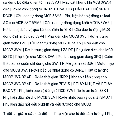
sử dụng bộ điều khiển từ nhiệt 3VJ
Máy cắt không khí ACB 3WA 4
cực
Rơ-le khởi động từ 3RH2 3TH và 3TG
CẦU DAO CHỐNG RÒ
RCCB
Cầu dao tự động MCB 5SY8
Phụ kiện bảo vệ dòng rò loại
AC cho MCB 5SY 5SM9
Cầu dao tự động dạng khối MCCB 3VA2
Rơ-le nhiệt bảo vệ quá tải kiểu điện tử 3RB
Cầu dao tự động MCB
dòng định mức cao 5SP4
Phụ kiện cho MCCB 3VJ
Rơ-le trung
gian dòng LZS
Cầu dao tự động MCB DC 5SY5
Phụ kiện cho
MCCB 3VM
Rơ-le trung gian dòng LZS RT
Phụ kiện điện cho MCB
5ST3
Phụ kiện cho MCCB 3VA
Rơ-le trung gian dòng 3RQ
Cuộn
thấp áp và cuộn cắt dùng cho 3VA
Rơ-le giám sát 3UG
Motor nạp
cho MCCB 3VA
Rơ-le bảo vệ nhiệt động cơ 3RN2
Tay xoay cho
MCCB 3VA 3P 4P
Rơ-le thời gian 3RP2
Khóa và liên động cho
MCCB 3VA 3P 4P
Rơ-le thời gian 7PV15
RELAY NHIỆT VÀ RELAY
BẢO VỆ
Phụ kiện bảo vệ dòng rò RCD 3VA
Rơ-le an toàn 3SK
Phụ kiện đấu nối cho MCCB 3VA
Rơ-le nhiệt bảo vệ quá tải 3MU7
Phụ kiện đấu nối kiểu plug-in và kiểu rút kéo cho MCCB
Thiết bị giám sát - tủ điện:
Phụ kiện cho tủ điện âm tường
Phụ