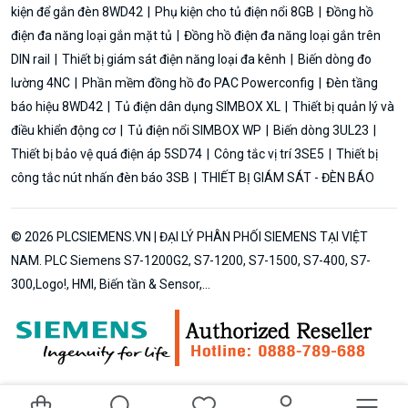
kiện để gắn đèn 8WD42
Phụ kiện cho tủ điện nổi 8GB
Đồng hồ
điện đa năng loại gắn mặt tủ
Đồng hồ điện đa năng loại gắn trên
DIN rail
Thiết bị giám sát điện năng loại đa kênh
Biến dòng đo
lường 4NC
Phần mềm đồng hồ đo PAC Powerconfig
Đèn tầng
báo hiệu 8WD42
Tủ điện dân dụng SIMBOX XL
Thiết bị quản lý và
điều khiển động cơ
Tủ điện nổi SIMBOX WP
Biến dòng 3UL23
Thiết bị bảo vệ quá điện áp 5SD74
Công tắc vị trí 3SE5
Thiết bị
công tắc nút nhấn đèn báo 3SB
THIẾT BỊ GIÁM SÁT - ĐÈN BÁO
© 2026 PLCSIEMENS.VN | ĐẠI LÝ PHÂN PHỐI SIEMENS TẠI VIỆT
NAM. PLC Siemens S7-1200G2, S7-1200, S7-1500, S7-400, S7-
300,Logo!, HMI, Biến tần & Sensor,...