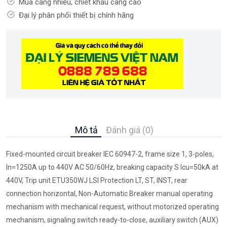
Mua càng nhiều, chiết khấu càng cao
Đại lý phân phối thiết bị chính hãng
Mô tả
Đánh giá (0)
Fixed-mounted circuit breaker IEC 60947-2, frame size 1, 3-poles,
In=1250A up to 440V AC 50/60Hz, breaking capacity S Icu=50kA at
440V, Trip unit ETU350WJ LSI Protection LT, ST, INST, rear
connection horizontal, Non-Automatic Breaker manual operating
mechanism with mechanical request, without motorized operating
mechanism, signaling switch ready-to-close, auxiliary switch (AUX)