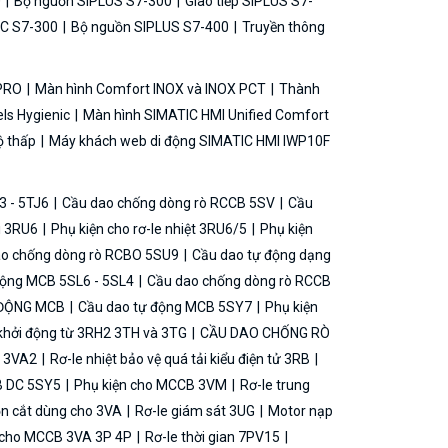
0
Bộ nguồn SIPLUS S7-300
Giao tiếp SIPLUS S7-
C S7-300
Bộ nguồn SIPLUS S7-400
Truyền thông
 PRO
Màn hình Comfort INOX và INOX PCT
Thành
ls Hygienic
Màn hình SIMATIC HMI Unified Comfort
ộ thấp
Máy khách web di động SIMATIC HMI IWP10F
3 - 5TJ6
Cầu dao chống dòng rò RCCB 5SV
Cầu
ải 3RU6
Phụ kiện cho rơ-le nhiệt 3RU6/5
Phụ kiện
o chống dòng rò RCBO 5SU9
Cầu dao tự động dạng
động MCB 5SL6 - 5SL4
Cầu dao chống dòng rò RCCB
 ĐỘNG MCB
Cầu dao tự động MCB 5SY7
Phụ kiện
khởi động từ 3RH2 3TH và 3TG
CẦU DAO CHỐNG RÒ
B 3VA2
Rơ-le nhiệt bảo vệ quá tải kiểu điện tử 3RB
B DC 5SY5
Phụ kiện cho MCCB 3VM
Rơ-le trung
ộn cắt dùng cho 3VA
Rơ-le giám sát 3UG
Motor nạp
g cho MCCB 3VA 3P 4P
Rơ-le thời gian 7PV15