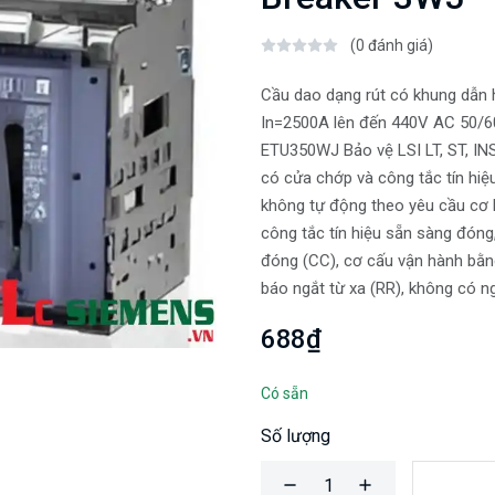
(0 đánh giá)
Cầu dao dạng rút có khung dẫn h
In=2500A lên đến 440V AC 50/60
ETU350WJ Bảo vệ LSI LT, ST, INS
có cửa chớp và công tắc tín hiệ
không tự động theo yêu cầu cơ 
công tắc tín hiệu sẵn sàng đón
đóng (CC), cơ cấu vận hành bằng
báo ngắt từ xa (RR), không có n
688₫
Có sẵn
Số lượng