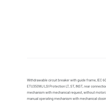
Withdrawable circuit breaker with guide frame, IEC 60
ETU350WJ LSI Protection LT, ST, INST, rear connectio
mechanism with mechanical request, without motorize
manual operating mechanism with mechanical closing, 