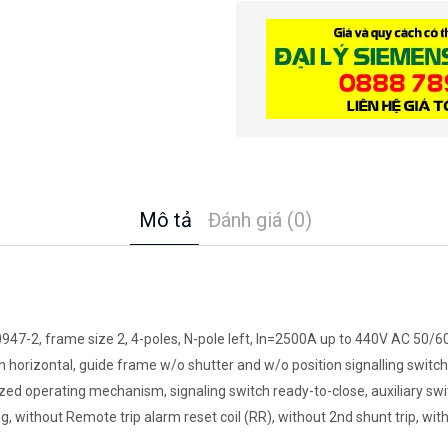
Mô tả
Đánh giá (0)
947-2, frame size 2, 4-poles, N-pole left, In=2500A up to 440V AC 50/60
n horizontal, guide frame w/o shutter and w/o position signalling swi
d operating mechanism, signaling switch ready-to-close, auxiliary swit
without Remote trip alarm reset coil (RR), without 2nd shunt trip, with