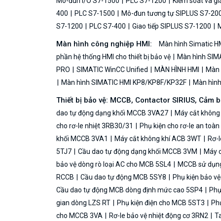
Mô-đun I/O S7-1500
PLC S7-1200
Kiểm soát và g
400
PLC S7-1500
Mô-đun tương tự SIPLUS S7-20
S7-1200
PLC S7-400
Giao tiếp SIPLUS S7-1200
M
Màn hình công nghiệp HMI:
Màn hình Simatic H
phần hệ thống HMI cho thiết bị bảo vệ
Màn hình SIMA
PRO
SIMATIC WinCC Unified
MÀN HÌNH HMI
Màn h
Màn hình SIMATIC HMI KP8/KP8F/KP32F
Màn hình 
Thiết bị bảo vệ: MCCB, Contactor SIRIUS, Cảm 
dao tự động dạng khối MCCB 3VA27
Máy cắt không
cho rơ-le nhiệt 3RB30/31
Phụ kiện cho rơ-le an toà
khối MCCB 3VA1
Máy cắt không khí ACB 3WT
Rơ-l
5TJ7
Cầu dao tự động dạng khối MCCB 3VM
Máy c
bảo vệ dòng rò loại AC cho MCB 5SL4
MCCB sử dụng 
RCCB
Cầu dao tự động MCB 5SY8
Phụ kiện bảo v
Cầu dao tự động MCB dòng định mức cao 5SP4
Phụ
gian dòng LZS RT
Phụ kiện điện cho MCB 5ST3
Phụ
cho MCCB 3VA
Rơ-le bảo vệ nhiệt động cơ 3RN2
Ta