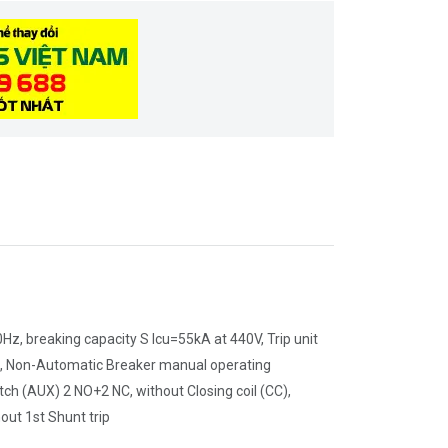
Hz, breaking capacity S Icu=55kA at 440V, Trip unit
tch, Non-Automatic Breaker manual operating
ch (AUX) 2 NO+2 NC, without Closing coil (CC),
out 1st Shunt trip