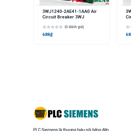
3WJ1240-2AE41-1AA0 Air
3W
Circuit Breaker 3WJ
Ci
(0 đánh giá)
688₫
68
PLC Siemens là thương hiệu nổi tiếng đến