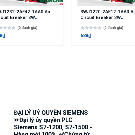
J1232-2AE42-1AA0 Air
3WJ1220-2AE12-1AA0 Ai
rcuit Breaker 3WJ
Circuit Breaker 3WJ
(0 đánh giá)
(0 đánh giá)
8₫
688₫
ĐẠI LÝ UỶ QUYỀN SIEMENS
⏩Đại lý ủy quyền PLC
Siemens S7-1200, S7-1500 -
Hàng mới 100%, ✅Chứng từ