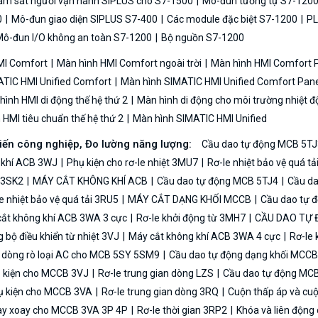
iám sát người vận hành SIPLUS cho S7-1500
Mô-đun tương tự S7-120
0
Mô-đun giao diện SIPLUS S7-400
Các module đặc biệt S7-1200
PL
ô-đun I/O không an toàn S7-1200
Bộ nguồn S7-1200
MI Comfort
Màn hình HMI Comfort ngoài trời
Màn hình HMI Comfort
TIC HMI Unified Comfort
Màn hình SIMATIC HMI Unified Comfort Pane
ình HMI di động thế hệ thứ 2
Màn hình di động cho môi trường nhiệt đ
HMI tiêu chuẩn thế hệ thứ 2
Màn hình SIMATIC HMI Unified
biến công nghiệp, Đo lường năng lượng:
Cầu dao tự động MCB 5TJ
 khí ACB 3WJ
Phụ kiện cho rơ-le nhiệt 3MU7
Rơ-le nhiệt bảo vệ quá t
n 3SK2
MÁY CẮT KHÔNG KHÍ ACB
Cầu dao tự động MCB 5TJ4
Cầu da
e nhiệt bảo vệ quá tải 3RU5
MÁY CẮT DẠNG KHỐI MCCB
Cầu dao tự 
ắt không khí ACB 3WA 3 cực
Rơ-le khởi động từ 3MH7
CẦU DAO TỰ
bộ điều khiển từ nhiệt 3VJ
Máy cắt không khí ACB 3WA 4 cực
Rơ-le 
ệ dòng rò loại AC cho MCB 5SY 5SM9
Cầu dao tự động dạng khối MCC
 kiện cho MCCB 3VJ
Rơ-le trung gian dòng LZS
Cầu dao tự động MC
 kiện cho MCCB 3VA
Rơ-le trung gian dòng 3RQ
Cuộn thấp áp và cu
y xoay cho MCCB 3VA 3P 4P
Rơ-le thời gian 3RP2
Khóa và liên độn