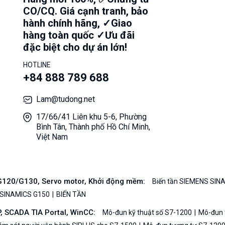
CO/CQ. Giá cạnh tranh, bảo
hành chính hãng, ✓Giao
hàng toàn quốc ✓Ưu đãi
đặc biệt cho dự án lớn!
HOTLINE
+84 888 789 688
Lam@tudong.net
17/66/41 Liên khu 5-6, Phường
Bình Tân, Thành phố Hồ Chí Minh,
Việt Nam
/G120/G130, Servo motor, Khởi động mềm:
Biến tần SIEMENS SIN
 SINAMICS G150
BIẾN TẦN
P, SCADA TIA Portal, WinCC:
Mô-đun kỹ thuật số S7-1200
Mô-đun t