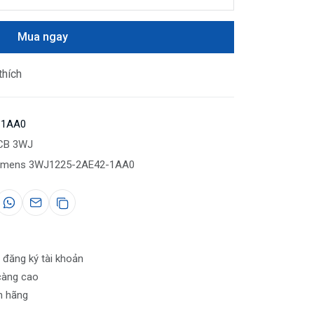
Mua ngay
thích
-1AA0
ACB 3WJ
emens 3WJ1225-2AE42-1AA0
 đăng ký tài khoản
càng cao
nh hãng