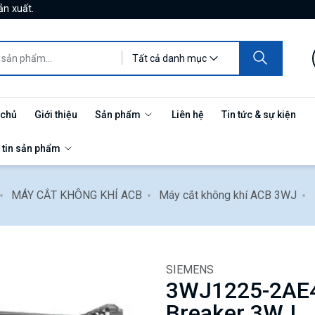
ản xuất.
Tất cả danh mục
 chủ
Giới thiệu
Sản phẩm
Liên hệ
Tin tức & sự kiện
 tin sản phẩm
MÁY CẮT KHÔNG KHÍ ACB
Máy cắt không khí ACB 3WJ
SIEMENS
3WJ1225-2AE42
Breaker 3WJ