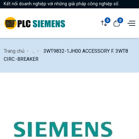
Kết nối doanh nghiệp với những giải pháp công nghiệp số.
0
0
Trang chủ
...
3WT9832-1JH00 ACCESSORY F. 3WT8
CIRC.-BREAKER