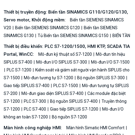
Thiết bị truyền động: Biến tần SINAMICS G110/G120/G130,
Servo motor, Khởi động mềm:
Biến tần SIEMENS SINAMICS
V20
Biến tần SIEMENS SINAMICS G120
Biến tần SIEMENS
SINAMICS G130
Tủ Biến tần SIEMENS SINAMICS G150
BIẾN TẦN
Thiết bị điều khiển: PLC S7-1200/1500, HMI KTP, SCADA TIA
Portal, WinCC:
Mô-đun kỹ thuật số S7-1200
Mô-đun tín hiệu
SIPLUS S7-400
Mô-đun I/O SIPLUS S7-300
Mô-đun I/O S7-1500
PLC S7-1200
Kiểm soát và giám sát người vận hành SIPLUS cho
S7-1500
Mô-đun tương tự S7-1200
Bộ nguồn SIPLUS S7-300
Giao tiếp SIPLUS S7-400
PLC S7-1500
Mô-đun tương tự SIPLUS
S7-200
Mô-đun giao diện SIPLUS S7-400
Các module đặc biệt
S7-1200
PLC S7-300
Bộ nguồn SIPLUS S7-400
Truyền thông
S7-1200
PLC S7-400
Giao tiếp SIPLUS S7-1200
Mô-đun I/O
không an toàn S7-1200
Bộ nguồn S7-1200
Màn hình công nghiệp HMI:
Màn hình Simatic HMI Comfort