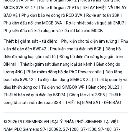
MCCB 3VA 3P 4P
Rơ-le thời gian 7PV15
RELAY NHIỆT VÀ RELAY
BẢO VỆ
Phụ kiện bảo vệ dòng rò RCD 3VA
Rơ-le an toàn 3SK
Phụ kiện đấu nối cho MCCB 3VA
Rơ-le nhiệt bảo vệ quá tải 3MU7
Phụ kiện đấu nối kiểu plug-in và kiểu rút kéo cho MCCB
Thiết bị giám sát - tủ điện:
Phụ kiện cho tủ điện âm tường
Phụ
kiện để gắn đèn 8WD42
Phụ kiện cho tủ điện nổi 8GB
Đồng hồ
điện đa năng loại gắn mặt tủ
Đồng hồ điện đa năng loại gắn trên
DIN rail
Thiết bị giám sát điện năng loại đa kênh
Biến dòng đo
lường 4NC
Phần mềm đồng hồ đo PAC Powerconfig
Đèn tầng
báo hiệu 8WD42
Tủ điện dân dụng SIMBOX XL
Thiết bị quản lý và
điều khiển động cơ
Tủ điện nổi SIMBOX WP
Biến dòng 3UL23
Thiết bị bảo vệ quá điện áp 5SD74
Công tắc vị trí 3SE5
Thiết bị
công tắc nút nhấn đèn báo 3SB
THIẾT BỊ GIÁM SÁT - ĐÈN BÁO
© 2026 PLCSIEMENS.VN | ĐẠI LÝ PHÂN PHỐI SIEMENS TẠI VIỆT
NAM. PLC Siemens S7-1200G2, S7-1200, S7-1500, S7-400, S7-