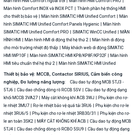
Màn hình HMI Comfort ngoài trời
Màn hình HMI Comfort PRO
Màn hình Comfort INOX và INOX PCT
Thành phần hệ thống HMI
cho thiết bị bảo vệ
Màn hình SIMATIC HMI Unified Comfort
Màn
hình SIMATIC HMI Unified Comfort Panels Hygienic
Màn hình
SIMATIC HMI Unified Comfort PRO
SIMATIC WinCC Unified
MÀN
HÌNH HMI
Màn hình HMI di động thế hệ thứ 2
Màn hình di động
cho môi trường nhiệt độ thấp
Máy khách web di động SIMATIC
HMI IWP10F
Màn hình SIMATIC HMI KP8/KP8F/KP32F
Màn hình
HMI tiêu chuẩn thế hệ thứ 2
Màn hình SIMATIC HMI Unified
Thiết bị bảo vệ: MCCB, Contactor SIRIUS, Cảm biến công
nghiệp, Đo lường năng lượng:
Cầu dao tự động MCB 5TJ3 -
5TJ6
Cầu dao chống dòng rò RCCB 5SV
Cầu dao tự động dạng
khối MCCB 3VA27
Máy cắt không khí ACB 3WJ
Phụ kiện cho rơ-
le nhiệt 3MU7
Rơ-le nhiệt bảo vệ quá tải 3RU6
Phụ kiện cho rơ-le
nhiệt 3RU6/5
Phụ kiện cho rơ-le nhiệt 3RB30/31
Phụ kiện cho rơ-
le an toàn 3SK2
MÁY CẮT KHÔNG KHÍ ACB
Cầu dao tự động MCB
5TJ4
Cầu dao chống dòng rò RCBO 5SU9
Cầu dao tự động dạng