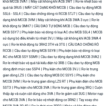
khối MCCB 3VA1
Máy cắt không khí ACB 3WT
Rơ-le nhiệt bảo vệ
quá tải 3RU5
MÁY CẮT DẠNG KHỐI MCCB
Cầu dao tự động MCB
5SL6 - 5SL4
Cầu dao chống dòng rò RCCB 5TJ7
Cầu dao tự động
dạng khối MCCB 3VM
Máy cắt không khí ACB 3WA 3 cực
Rơ-le
khởi động từ 3MH7
CẦU DAO TỰ ĐỘNG MCB
Cầu dao tự động
MCB 5SY7
Phụ kiện bảo vệ dòng rò loại AC cho MCB 5SL4
MCCB
sử dụng bộ điều khiển từ nhiệt 3VJ
Máy cắt không khí ACB 3WA 4
cực
Rơ-le khởi động từ 3RH2 3TH và 3TG
CẦU DAO CHỐNG RÒ
RCCB
Cầu dao tự động MCB 5SY8
Phụ kiện bảo vệ dòng rò loại
AC cho MCB 5SY 5SM9
Cầu dao tự động dạng khối MCCB 3VA2
Rơ-le nhiệt bảo vệ quá tải kiểu điện tử 3RB
Cầu dao tự động MCB
dòng định mức cao 5SP4
Phụ kiện cho MCCB 3VJ
Rơ-le trung
gian dòng LZS
Cầu dao tự động MCB DC 5SY5
Phụ kiện cho
MCCB 3VM
Rơ-le trung gian dòng LZS RT
Phụ kiện điện cho MCB
5ST3
Phụ kiện cho MCCB 3VA
Rơ-le trung gian dòng 3RQ
Cuộn
thấp áp và cuộn cắt dùng cho 3VA
Rơ-le giám sát 3UG
Motor nạp
cho MCCB 3VA
Rơ-le bảo vệ nhiệt động cơ 3RN2
Tay xoay cho
MCCB 3VA 3P 4P
Rơ-le thời gian 3RP2
Khóa và liên động cho