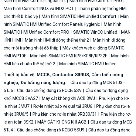
Màn hình HMI Comfort ngoài trời
Màn hình HMI Comfort PRO
Màn hình Comfort INOX và INOX PCT
Thành phần hệ thống HMI
cho thiết bị bảo vệ
Màn hình SIMATIC HMI Unified Comfort
Màn
hình SIMATIC HMI Unified Comfort Panels Hygienic
Màn hình
SIMATIC HMI Unified Comfort PRO
SIMATIC WinCC Unified
MÀN
HÌNH HMI
Màn hình HMI di động thế hệ thứ 2
Màn hình di động
cho môi trường nhiệt độ thấp
Máy khách web di động SIMATIC
HMI IWP10F
Màn hình SIMATIC HMI KP8/KP8F/KP32F
Màn hình
HMI tiêu chuẩn thế hệ thứ 2
Màn hình SIMATIC HMI Unified
Thiết bị bảo vệ: MCCB, Contactor SIRIUS, Cảm biến công
nghiệp, Đo lường năng lượng:
Cầu dao tự động MCB 5TJ3 -
5TJ6
Cầu dao chống dòng rò RCCB 5SV
Cầu dao tự động dạng
khối MCCB 3VA27
Máy cắt không khí ACB 3WJ
Phụ kiện cho rơ-
le nhiệt 3MU7
Rơ-le nhiệt bảo vệ quá tải 3RU6
Phụ kiện cho rơ-le
nhiệt 3RU6/5
Phụ kiện cho rơ-le nhiệt 3RB30/31
Phụ kiện cho rơ-
le an toàn 3SK2
MÁY CẮT KHÔNG KHÍ ACB
Cầu dao tự động MCB
5TJ4
Cầu dao chống dòng rò RCBO 5SU9
Cầu dao tự động dạng