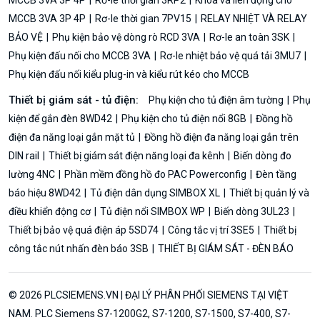
MCCB 3VA 3P 4P
Rơ-le thời gian 7PV15
RELAY NHIỆT VÀ RELAY
BẢO VỆ
Phụ kiện bảo vệ dòng rò RCD 3VA
Rơ-le an toàn 3SK
Phụ kiện đấu nối cho MCCB 3VA
Rơ-le nhiệt bảo vệ quá tải 3MU7
Phụ kiện đấu nối kiểu plug-in và kiểu rút kéo cho MCCB
Thiết bị giám sát - tủ điện:
Phụ kiện cho tủ điện âm tường
Phụ
kiện để gắn đèn 8WD42
Phụ kiện cho tủ điện nổi 8GB
Đồng hồ
điện đa năng loại gắn mặt tủ
Đồng hồ điện đa năng loại gắn trên
DIN rail
Thiết bị giám sát điện năng loại đa kênh
Biến dòng đo
lường 4NC
Phần mềm đồng hồ đo PAC Powerconfig
Đèn tầng
báo hiệu 8WD42
Tủ điện dân dụng SIMBOX XL
Thiết bị quản lý và
điều khiển động cơ
Tủ điện nổi SIMBOX WP
Biến dòng 3UL23
Thiết bị bảo vệ quá điện áp 5SD74
Công tắc vị trí 3SE5
Thiết bị
công tắc nút nhấn đèn báo 3SB
THIẾT BỊ GIÁM SÁT - ĐÈN BÁO
© 2026 PLCSIEMENS.VN | ĐẠI LÝ PHÂN PHỐI SIEMENS TẠI VIỆT
NAM. PLC Siemens S7-1200G2, S7-1200, S7-1500, S7-400, S7-