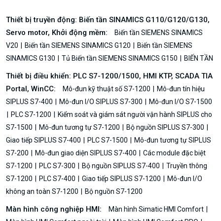
Thiết bị truyền động: Biến tần SINAMICS G110/G120/G130,
Servo motor, Khởi động mềm:
Biến tần SIEMENS SINAMICS
V20
Biến tần SIEMENS SINAMICS G120
Biến tần SIEMENS
SINAMICS G130
Tủ Biến tần SIEMENS SINAMICS G150
BIẾN TẦN
Thiết bị điều khiển: PLC S7-1200/1500, HMI KTP, SCADA TIA
Portal, WinCC:
Mô-đun kỹ thuật số S7-1200
Mô-đun tín hiệu
SIPLUS S7-400
Mô-đun I/O SIPLUS S7-300
Mô-đun I/O S7-1500
PLC S7-1200
Kiểm soát và giám sát người vận hành SIPLUS cho
S7-1500
Mô-đun tương tự S7-1200
Bộ nguồn SIPLUS S7-300
Giao tiếp SIPLUS S7-400
PLC S7-1500
Mô-đun tương tự SIPLUS
S7-200
Mô-đun giao diện SIPLUS S7-400
Các module đặc biệt
S7-1200
PLC S7-300
Bộ nguồn SIPLUS S7-400
Truyền thông
S7-1200
PLC S7-400
Giao tiếp SIPLUS S7-1200
Mô-đun I/O
không an toàn S7-1200
Bộ nguồn S7-1200
Màn hình công nghiệp HMI:
Màn hình Simatic HMI Comfort