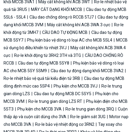
khối MCCB 3VA1
Máy cắt không khí ACB 3WT
Rơ-le nhiệt bảo vệ
quá tải 3RU5
MÁY CẮT DẠNG KHỐI MCCB
Cầu dao tự động MCB
5SL6 - 5SL4
Cầu dao chống dòng rò RCCB 5TJ7
Cầu dao tự động
dạng khối MCCB 3VM
Máy cắt không khí ACB 3WA 3 cực
Rơ-le
khởi động từ 3MH7
CẦU DAO TỰ ĐỘNG MCB
Cầu dao tự động
MCB 5SY7
Phụ kiện bảo vệ dòng rò loại AC cho MCB 5SL4
MCCB
sử dụng bộ điều khiển từ nhiệt 3VJ
Máy cắt không khí ACB 3WA 4
cực
Rơ-le khởi động từ 3RH2 3TH và 3TG
CẦU DAO CHỐNG RÒ
RCCB
Cầu dao tự động MCB 5SY8
Phụ kiện bảo vệ dòng rò loại
AC cho MCB 5SY 5SM9
Cầu dao tự động dạng khối MCCB 3VA2
Rơ-le nhiệt bảo vệ quá tải kiểu điện tử 3RB
Cầu dao tự động MCB
dòng định mức cao 5SP4
Phụ kiện cho MCCB 3VJ
Rơ-le trung
gian dòng LZS
Cầu dao tự động MCB DC 5SY5
Phụ kiện cho
MCCB 3VM
Rơ-le trung gian dòng LZS RT
Phụ kiện điện cho MCB
5ST3
Phụ kiện cho MCCB 3VA
Rơ-le trung gian dòng 3RQ
Cuộn
thấp áp và cuộn cắt dùng cho 3VA
Rơ-le giám sát 3UG
Motor nạp
cho MCCB 3VA
Rơ-le bảo vệ nhiệt động cơ 3RN2
Tay xoay cho
MCCB 3VA 3P 4P
Rơ-le thời gian 3RP2
Khóa và liên động cho