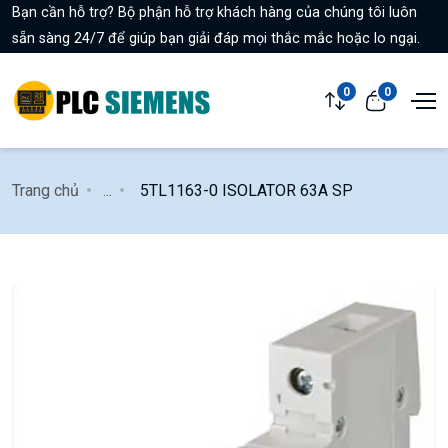
Bạn cần hỗ trợ? Bộ phận hỗ trợ khách hàng của chúng tôi luôn
sẵn sàng 24/7 để giúp bạn giải đáp mọi thắc mắc hoặc lo ngại.
0
0
Trang chủ
...
5TL1163-0 ISOLATOR 63A SP