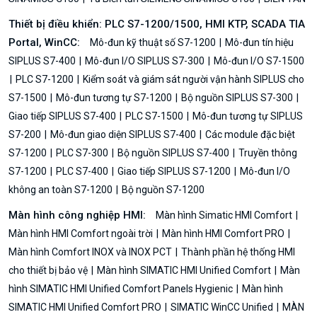
Thiết bị điều khiển: PLC S7-1200/1500, HMI KTP, SCADA TIA
Portal, WinCC:
Mô-đun kỹ thuật số S7-1200
Mô-đun tín hiệu
SIPLUS S7-400
Mô-đun I/O SIPLUS S7-300
Mô-đun I/O S7-1500
PLC S7-1200
Kiểm soát và giám sát người vận hành SIPLUS cho
S7-1500
Mô-đun tương tự S7-1200
Bộ nguồn SIPLUS S7-300
Giao tiếp SIPLUS S7-400
PLC S7-1500
Mô-đun tương tự SIPLUS
S7-200
Mô-đun giao diện SIPLUS S7-400
Các module đặc biệt
S7-1200
PLC S7-300
Bộ nguồn SIPLUS S7-400
Truyền thông
S7-1200
PLC S7-400
Giao tiếp SIPLUS S7-1200
Mô-đun I/O
không an toàn S7-1200
Bộ nguồn S7-1200
Màn hình công nghiệp HMI:
Màn hình Simatic HMI Comfort
Màn hình HMI Comfort ngoài trời
Màn hình HMI Comfort PRO
Màn hình Comfort INOX và INOX PCT
Thành phần hệ thống HMI
cho thiết bị bảo vệ
Màn hình SIMATIC HMI Unified Comfort
Màn
hình SIMATIC HMI Unified Comfort Panels Hygienic
Màn hình
SIMATIC HMI Unified Comfort PRO
SIMATIC WinCC Unified
MÀN