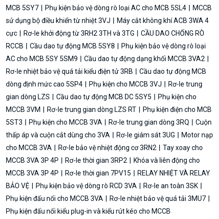
MCB 5SY7
Phụ kiện bảo vệ dòng rò loại AC cho MCB 5SL4
MCCB
sử dụng bộ điều khiển từ nhiệt 3VJ
Máy cắt không khí ACB 3WA 4
cực
Rơ-le khởi động từ 3RH2 3TH và 3TG
CẦU DAO CHỐNG RÒ
RCCB
Cầu dao tự động MCB 5SY8
Phụ kiện bảo vệ dòng rò loại
AC cho MCB 5SY 5SM9
Cầu dao tự động dạng khối MCCB 3VA2
Rơ-le nhiệt bảo vệ quá tải kiểu điện tử 3RB
Cầu dao tự động MCB
dòng định mức cao 5SP4
Phụ kiện cho MCCB 3VJ
Rơ-le trung
gian dòng LZS
Cầu dao tự động MCB DC 5SY5
Phụ kiện cho
MCCB 3VM
Rơ-le trung gian dòng LZS RT
Phụ kiện điện cho MCB
5ST3
Phụ kiện cho MCCB 3VA
Rơ-le trung gian dòng 3RQ
Cuộn
thấp áp và cuộn cắt dùng cho 3VA
Rơ-le giám sát 3UG
Motor nạp
cho MCCB 3VA
Rơ-le bảo vệ nhiệt động cơ 3RN2
Tay xoay cho
MCCB 3VA 3P 4P
Rơ-le thời gian 3RP2
Khóa và liên động cho
MCCB 3VA 3P 4P
Rơ-le thời gian 7PV15
RELAY NHIỆT VÀ RELAY
BẢO VỆ
Phụ kiện bảo vệ dòng rò RCD 3VA
Rơ-le an toàn 3SK
Phụ kiện đấu nối cho MCCB 3VA
Rơ-le nhiệt bảo vệ quá tải 3MU7
Phụ kiện đấu nối kiểu plug-in và kiểu rút kéo cho MCCB