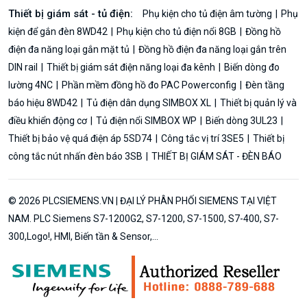
Thiết bị giám sát - tủ điện:
Phụ kiện cho tủ điện âm tường
Phụ
kiện để gắn đèn 8WD42
Phụ kiện cho tủ điện nổi 8GB
Đồng hồ
điện đa năng loại gắn mặt tủ
Đồng hồ điện đa năng loại gắn trên
DIN rail
Thiết bị giám sát điện năng loại đa kênh
Biến dòng đo
lường 4NC
Phần mềm đồng hồ đo PAC Powerconfig
Đèn tầng
báo hiệu 8WD42
Tủ điện dân dụng SIMBOX XL
Thiết bị quản lý và
điều khiển động cơ
Tủ điện nổi SIMBOX WP
Biến dòng 3UL23
Thiết bị bảo vệ quá điện áp 5SD74
Công tắc vị trí 3SE5
Thiết bị
công tắc nút nhấn đèn báo 3SB
THIẾT BỊ GIÁM SÁT - ĐÈN BÁO
© 2026 PLCSIEMENS.VN | ĐẠI LÝ PHÂN PHỐI SIEMENS TẠI VIỆT
NAM. PLC Siemens S7-1200G2, S7-1200, S7-1500, S7-400, S7-
300,Logo!, HMI, Biến tần & Sensor,...