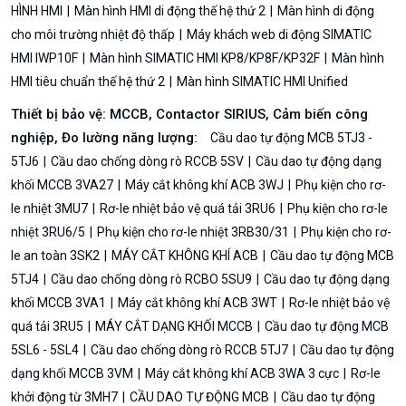
HÌNH HMI
Màn hình HMI di động thế hệ thứ 2
Màn hình di động
cho môi trường nhiệt độ thấp
Máy khách web di động SIMATIC
HMI IWP10F
Màn hình SIMATIC HMI KP8/KP8F/KP32F
Màn hình
HMI tiêu chuẩn thế hệ thứ 2
Màn hình SIMATIC HMI Unified
Thiết bị bảo vệ: MCCB, Contactor SIRIUS, Cảm biến công
nghiệp, Đo lường năng lượng:
Cầu dao tự động MCB 5TJ3 -
5TJ6
Cầu dao chống dòng rò RCCB 5SV
Cầu dao tự động dạng
khối MCCB 3VA27
Máy cắt không khí ACB 3WJ
Phụ kiện cho rơ-
le nhiệt 3MU7
Rơ-le nhiệt bảo vệ quá tải 3RU6
Phụ kiện cho rơ-le
nhiệt 3RU6/5
Phụ kiện cho rơ-le nhiệt 3RB30/31
Phụ kiện cho rơ-
le an toàn 3SK2
MÁY CẮT KHÔNG KHÍ ACB
Cầu dao tự động MCB
5TJ4
Cầu dao chống dòng rò RCBO 5SU9
Cầu dao tự động dạng
khối MCCB 3VA1
Máy cắt không khí ACB 3WT
Rơ-le nhiệt bảo vệ
quá tải 3RU5
MÁY CẮT DẠNG KHỐI MCCB
Cầu dao tự động MCB
5SL6 - 5SL4
Cầu dao chống dòng rò RCCB 5TJ7
Cầu dao tự động
dạng khối MCCB 3VM
Máy cắt không khí ACB 3WA 3 cực
Rơ-le
khởi động từ 3MH7
CẦU DAO TỰ ĐỘNG MCB
Cầu dao tự động