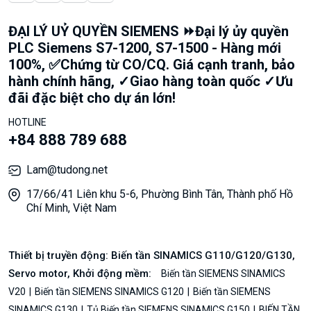
ĐẠI LÝ UỶ QUYỀN SIEMENS ⏩Đại lý ủy quyền
PLC Siemens S7-1200, S7-1500 - Hàng mới
100%, ✅Chứng từ CO/CQ. Giá cạnh tranh, bảo
hành chính hãng, ✓Giao hàng toàn quốc ✓Ưu
đãi đặc biệt cho dự án lớn!
HOTLINE
+84 888 789 688
Lam@tudong.net
17/66/41 Liên khu 5-6, Phường Bình Tân, Thành phố Hồ
Chí Minh, Việt Nam
Thiết bị truyền động: Biến tần SINAMICS G110/G120/G130,
Servo motor, Khởi động mềm:
Biến tần SIEMENS SINAMICS
V20
Biến tần SIEMENS SINAMICS G120
Biến tần SIEMENS
SINAMICS G130
Tủ Biến tần SIEMENS SINAMICS G150
BIẾN TẦN