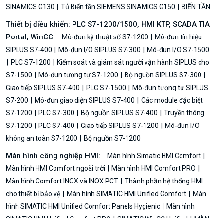
SINAMICS G130
Tủ Biến tần SIEMENS SINAMICS G150
BIẾN TẦN
Thiết bị điều khiển: PLC S7-1200/1500, HMI KTP, SCADA TIA
Portal, WinCC:
Mô-đun kỹ thuật số S7-1200
Mô-đun tín hiệu
SIPLUS S7-400
Mô-đun I/O SIPLUS S7-300
Mô-đun I/O S7-1500
PLC S7-1200
Kiểm soát và giám sát người vận hành SIPLUS cho
S7-1500
Mô-đun tương tự S7-1200
Bộ nguồn SIPLUS S7-300
Giao tiếp SIPLUS S7-400
PLC S7-1500
Mô-đun tương tự SIPLUS
S7-200
Mô-đun giao diện SIPLUS S7-400
Các module đặc biệt
S7-1200
PLC S7-300
Bộ nguồn SIPLUS S7-400
Truyền thông
S7-1200
PLC S7-400
Giao tiếp SIPLUS S7-1200
Mô-đun I/O
không an toàn S7-1200
Bộ nguồn S7-1200
Màn hình công nghiệp HMI:
Màn hình Simatic HMI Comfort
Màn hình HMI Comfort ngoài trời
Màn hình HMI Comfort PRO
Màn hình Comfort INOX và INOX PCT
Thành phần hệ thống HMI
cho thiết bị bảo vệ
Màn hình SIMATIC HMI Unified Comfort
Màn
hình SIMATIC HMI Unified Comfort Panels Hygienic
Màn hình