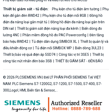
Phụ kiện đấu nối kiểu plug-in và kiểu rút kéo cho MCCB
Thiết bị giám sát - tủ điện:
Phụ kiện cho tủ điện âm tường
Phụ
kiện để gắn đèn 8WD42
Phụ kiện cho tủ điện nổi 8GB
Đồng hồ
điện đa năng loại gắn mặt tủ
Đồng hồ điện đa năng loại gắn trên
DIN rail
Thiết bị giám sát điện năng loại đa kênh
Biến dòng đo
lường 4NC
Phần mềm đồng hồ đo PAC Powerconfig
Đèn tầng
báo hiệu 8WD42
Tủ điện dân dụng SIMBOX XL
Thiết bị quản lý và
điều khiển động cơ
Tủ điện nổi SIMBOX WP
Biến dòng 3UL23
Thiết bị bảo vệ quá điện áp 5SD74
Công tắc vị trí 3SE5
Thiết bị
công tắc nút nhấn đèn báo 3SB
THIẾT BỊ GIÁM SÁT - ĐÈN BÁO
© 2026 PLCSIEMENS.VN | ĐẠI LÝ PHÂN PHỐI SIEMENS TẠI VIỆT
NAM. PLC Siemens S7-1200G2, S7-1200, S7-1500, S7-400, S7-
300,Logo!, HMI, Biến tần & Sensor,...