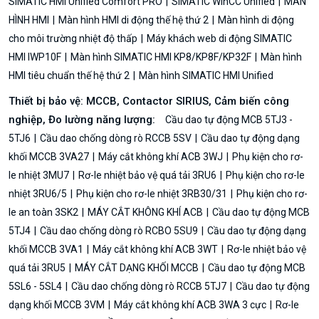
SIMATIC HMI Unified Comfort PRO
SIMATIC WinCC Unified
MÀN
HÌNH HMI
Màn hình HMI di động thế hệ thứ 2
Màn hình di động
cho môi trường nhiệt độ thấp
Máy khách web di động SIMATIC
HMI IWP10F
Màn hình SIMATIC HMI KP8/KP8F/KP32F
Màn hình
HMI tiêu chuẩn thế hệ thứ 2
Màn hình SIMATIC HMI Unified
Thiết bị bảo vệ: MCCB, Contactor SIRIUS, Cảm biến công
nghiệp, Đo lường năng lượng:
Cầu dao tự động MCB 5TJ3 -
5TJ6
Cầu dao chống dòng rò RCCB 5SV
Cầu dao tự động dạng
khối MCCB 3VA27
Máy cắt không khí ACB 3WJ
Phụ kiện cho rơ-
le nhiệt 3MU7
Rơ-le nhiệt bảo vệ quá tải 3RU6
Phụ kiện cho rơ-le
nhiệt 3RU6/5
Phụ kiện cho rơ-le nhiệt 3RB30/31
Phụ kiện cho rơ-
le an toàn 3SK2
MÁY CẮT KHÔNG KHÍ ACB
Cầu dao tự động MCB
5TJ4
Cầu dao chống dòng rò RCBO 5SU9
Cầu dao tự động dạng
khối MCCB 3VA1
Máy cắt không khí ACB 3WT
Rơ-le nhiệt bảo vệ
quá tải 3RU5
MÁY CẮT DẠNG KHỐI MCCB
Cầu dao tự động MCB
5SL6 - 5SL4
Cầu dao chống dòng rò RCCB 5TJ7
Cầu dao tự động
dạng khối MCCB 3VM
Máy cắt không khí ACB 3WA 3 cực
Rơ-le