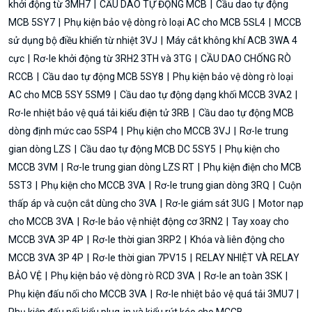
khởi động từ 3MH7
CẦU DAO TỰ ĐỘNG MCB
Cầu dao tự động
MCB 5SY7
Phụ kiện bảo vệ dòng rò loại AC cho MCB 5SL4
MCCB
sử dụng bộ điều khiển từ nhiệt 3VJ
Máy cắt không khí ACB 3WA 4
cực
Rơ-le khởi động từ 3RH2 3TH và 3TG
CẦU DAO CHỐNG RÒ
RCCB
Cầu dao tự động MCB 5SY8
Phụ kiện bảo vệ dòng rò loại
AC cho MCB 5SY 5SM9
Cầu dao tự động dạng khối MCCB 3VA2
Rơ-le nhiệt bảo vệ quá tải kiểu điện tử 3RB
Cầu dao tự động MCB
dòng định mức cao 5SP4
Phụ kiện cho MCCB 3VJ
Rơ-le trung
gian dòng LZS
Cầu dao tự động MCB DC 5SY5
Phụ kiện cho
MCCB 3VM
Rơ-le trung gian dòng LZS RT
Phụ kiện điện cho MCB
5ST3
Phụ kiện cho MCCB 3VA
Rơ-le trung gian dòng 3RQ
Cuộn
thấp áp và cuộn cắt dùng cho 3VA
Rơ-le giám sát 3UG
Motor nạp
cho MCCB 3VA
Rơ-le bảo vệ nhiệt động cơ 3RN2
Tay xoay cho
MCCB 3VA 3P 4P
Rơ-le thời gian 3RP2
Khóa và liên động cho
MCCB 3VA 3P 4P
Rơ-le thời gian 7PV15
RELAY NHIỆT VÀ RELAY
BẢO VỆ
Phụ kiện bảo vệ dòng rò RCD 3VA
Rơ-le an toàn 3SK
Phụ kiện đấu nối cho MCCB 3VA
Rơ-le nhiệt bảo vệ quá tải 3MU7