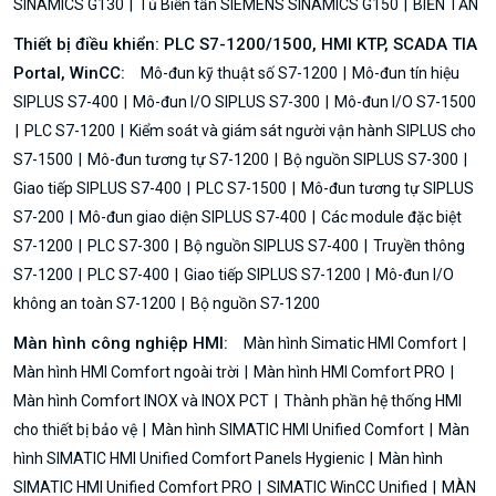
SINAMICS G130
Tủ Biến tần SIEMENS SINAMICS G150
BIẾN TẦN
Thiết bị điều khiển: PLC S7-1200/1500, HMI KTP, SCADA TIA
Portal, WinCC:
Mô-đun kỹ thuật số S7-1200
Mô-đun tín hiệu
SIPLUS S7-400
Mô-đun I/O SIPLUS S7-300
Mô-đun I/O S7-1500
PLC S7-1200
Kiểm soát và giám sát người vận hành SIPLUS cho
S7-1500
Mô-đun tương tự S7-1200
Bộ nguồn SIPLUS S7-300
Giao tiếp SIPLUS S7-400
PLC S7-1500
Mô-đun tương tự SIPLUS
S7-200
Mô-đun giao diện SIPLUS S7-400
Các module đặc biệt
S7-1200
PLC S7-300
Bộ nguồn SIPLUS S7-400
Truyền thông
S7-1200
PLC S7-400
Giao tiếp SIPLUS S7-1200
Mô-đun I/O
không an toàn S7-1200
Bộ nguồn S7-1200
Màn hình công nghiệp HMI:
Màn hình Simatic HMI Comfort
Màn hình HMI Comfort ngoài trời
Màn hình HMI Comfort PRO
Màn hình Comfort INOX và INOX PCT
Thành phần hệ thống HMI
cho thiết bị bảo vệ
Màn hình SIMATIC HMI Unified Comfort
Màn
hình SIMATIC HMI Unified Comfort Panels Hygienic
Màn hình
SIMATIC HMI Unified Comfort PRO
SIMATIC WinCC Unified
MÀN