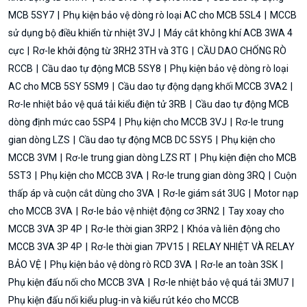
MCB 5SY7
Phụ kiện bảo vệ dòng rò loại AC cho MCB 5SL4
MCCB
sử dụng bộ điều khiển từ nhiệt 3VJ
Máy cắt không khí ACB 3WA 4
cực
Rơ-le khởi động từ 3RH2 3TH và 3TG
CẦU DAO CHỐNG RÒ
RCCB
Cầu dao tự động MCB 5SY8
Phụ kiện bảo vệ dòng rò loại
AC cho MCB 5SY 5SM9
Cầu dao tự động dạng khối MCCB 3VA2
Rơ-le nhiệt bảo vệ quá tải kiểu điện tử 3RB
Cầu dao tự động MCB
dòng định mức cao 5SP4
Phụ kiện cho MCCB 3VJ
Rơ-le trung
gian dòng LZS
Cầu dao tự động MCB DC 5SY5
Phụ kiện cho
MCCB 3VM
Rơ-le trung gian dòng LZS RT
Phụ kiện điện cho MCB
5ST3
Phụ kiện cho MCCB 3VA
Rơ-le trung gian dòng 3RQ
Cuộn
thấp áp và cuộn cắt dùng cho 3VA
Rơ-le giám sát 3UG
Motor nạp
cho MCCB 3VA
Rơ-le bảo vệ nhiệt động cơ 3RN2
Tay xoay cho
MCCB 3VA 3P 4P
Rơ-le thời gian 3RP2
Khóa và liên động cho
MCCB 3VA 3P 4P
Rơ-le thời gian 7PV15
RELAY NHIỆT VÀ RELAY
BẢO VỆ
Phụ kiện bảo vệ dòng rò RCD 3VA
Rơ-le an toàn 3SK
Phụ kiện đấu nối cho MCCB 3VA
Rơ-le nhiệt bảo vệ quá tải 3MU7
Phụ kiện đấu nối kiểu plug-in và kiểu rút kéo cho MCCB