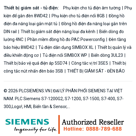
Thiết bị giám sát - tủ điện:
Phụ kiện cho tủ điện âm tường
Phụ
kiện để gắn đèn 8WD42
Phụ kiện cho tủ điện nổi 8GB
Đồng hồ
điện đa năng loại gắn mặt tủ
Đồng hồ điện đa năng loại gắn trên
DIN rail
Thiết bị giám sát điện năng loại đa kênh
Biến dòng đo
lường 4NC
Phần mềm đồng hồ đo PAC Powerconfig
Đèn tầng
báo hiệu 8WD42
Tủ điện dân dụng SIMBOX XL
Thiết bị quản lý và
điều khiển động cơ
Tủ điện nổi SIMBOX WP
Biến dòng 3UL23
Thiết bị bảo vệ quá điện áp 5SD74
Công tắc vị trí 3SE5
Thiết bị
công tắc nút nhấn đèn báo 3SB
THIẾT BỊ GIÁM SÁT - ĐÈN BÁO
© 2026 PLCSIEMENS.VN | ĐẠI LÝ PHÂN PHỐI SIEMENS TẠI VIỆT
NAM. PLC Siemens S7-1200G2, S7-1200, S7-1500, S7-400, S7-
300,Logo!, HMI, Biến tần & Sensor,...