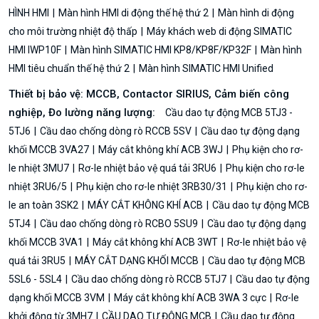
HÌNH HMI
Màn hình HMI di động thế hệ thứ 2
Màn hình di động
cho môi trường nhiệt độ thấp
Máy khách web di động SIMATIC
HMI IWP10F
Màn hình SIMATIC HMI KP8/KP8F/KP32F
Màn hình
HMI tiêu chuẩn thế hệ thứ 2
Màn hình SIMATIC HMI Unified
Thiết bị bảo vệ: MCCB, Contactor SIRIUS, Cảm biến công
nghiệp, Đo lường năng lượng:
Cầu dao tự động MCB 5TJ3 -
5TJ6
Cầu dao chống dòng rò RCCB 5SV
Cầu dao tự động dạng
khối MCCB 3VA27
Máy cắt không khí ACB 3WJ
Phụ kiện cho rơ-
le nhiệt 3MU7
Rơ-le nhiệt bảo vệ quá tải 3RU6
Phụ kiện cho rơ-le
nhiệt 3RU6/5
Phụ kiện cho rơ-le nhiệt 3RB30/31
Phụ kiện cho rơ-
le an toàn 3SK2
MÁY CẮT KHÔNG KHÍ ACB
Cầu dao tự động MCB
5TJ4
Cầu dao chống dòng rò RCBO 5SU9
Cầu dao tự động dạng
khối MCCB 3VA1
Máy cắt không khí ACB 3WT
Rơ-le nhiệt bảo vệ
quá tải 3RU5
MÁY CẮT DẠNG KHỐI MCCB
Cầu dao tự động MCB
5SL6 - 5SL4
Cầu dao chống dòng rò RCCB 5TJ7
Cầu dao tự động
dạng khối MCCB 3VM
Máy cắt không khí ACB 3WA 3 cực
Rơ-le
khởi động từ 3MH7
CẦU DAO TỰ ĐỘNG MCB
Cầu dao tự động