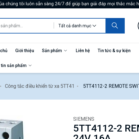
ủa chúng tôi luôn sẵn sàng 24/7 để giúp bạn giải đáp mọi thắc mắc h
Tất cả danh mục
 chủ
Giới thiệu
Sản phẩm
Liên hệ
Tin tức & sự kiện
 tin sản phẩm
Công tắc điều khiển từ xa 5TT41
5TT4112-2 REMOTE SWI
SIEMENS
5TT4112-2 R
24V 16A