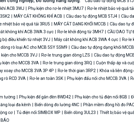
biến công nghiệp, Đo lường năng lượng:
Cầu dao tự động MCB 5TJ
 khí ACB 3WJ
Phụ kiện cho rơ-le nhiệt 3MU7
Rơ-le nhiệt bảo vệ quá t
n 3SK2
MÁY CẮT KHÔNG KHÍ ACB
Cầu dao tự động MCB 5TJ4
Cầu da
e nhiệt bảo vệ quá tải 3RU5
MÁY CẮT DẠNG KHỐI MCCB
Cầu dao tự 
ắt không khí ACB 3WA 3 cực
Rơ-le khởi động từ 3MH7
CẦU DAO TỰ
bộ điều khiển từ nhiệt 3VJ
Máy cắt không khí ACB 3WA 4 cực
Rơ-le 
ệ dòng rò loại AC cho MCB 5SY 5SM9
Cầu dao tự động dạng khối MCC
 kiện cho MCCB 3VJ
Rơ-le trung gian dòng LZS
Cầu dao tự động MC
 kiện cho MCCB 3VA
Rơ-le trung gian dòng 3RQ
Cuộn thấp áp và cu
y xoay cho MCCB 3VA 3P 4P
Rơ-le thời gian 3RP2
Khóa và liên độn
ng rò RCD 3VA
Rơ-le an toàn 3SK
Phụ kiện đấu nối cho MCCB 3VA
Rơ
 âm tường
Phụ kiện để gắn đèn 8WD42
Phụ kiện cho tủ điện nổi 8GB
Đ
năng loại đa kênh
Biến dòng đo lường 4NC
Phần mềm đồng hồ đo PAC
 động cơ
Tủ điện nổi SIMBOX WP
Biến dòng 3UL23
Thiết bị bảo vệ qu
N BÁO