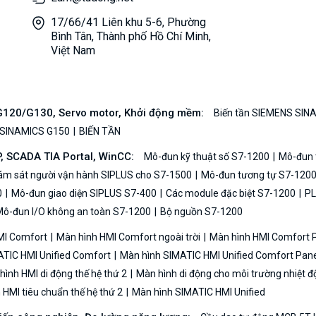
17/66/41 Liên khu 5-6, Phường
Bình Tân, Thành phố Hồ Chí Minh,
Việt Nam
/G120/G130, Servo motor, Khởi động mềm:
Biến tần SIEMENS SIN
 SINAMICS G150
BIẾN TẦN
P, SCADA TIA Portal, WinCC:
Mô-đun kỹ thuật số S7-1200
Mô-đun t
iám sát người vận hành SIPLUS cho S7-1500
Mô-đun tương tự S7-120
0
Mô-đun giao diện SIPLUS S7-400
Các module đặc biệt S7-1200
PL
ô-đun I/O không an toàn S7-1200
Bộ nguồn S7-1200
MI Comfort
Màn hình HMI Comfort ngoài trời
Màn hình HMI Comfort
TIC HMI Unified Comfort
Màn hình SIMATIC HMI Unified Comfort Pane
ình HMI di động thế hệ thứ 2
Màn hình di động cho môi trường nhiệt đ
HMI tiêu chuẩn thế hệ thứ 2
Màn hình SIMATIC HMI Unified