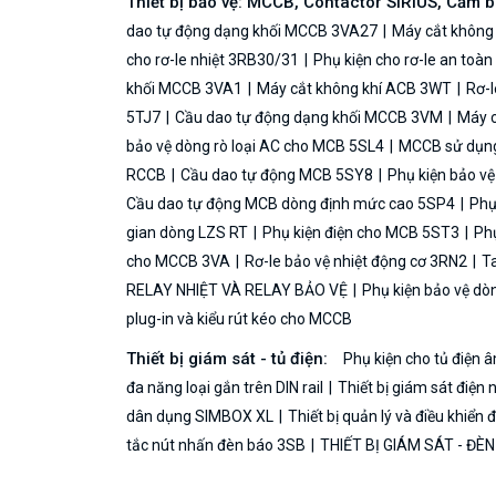
Thiết bị bảo vệ: MCCB, Contactor SIRIUS, Cảm 
dao tự động dạng khối MCCB 3VA27
Máy cắt không
cho rơ-le nhiệt 3RB30/31
Phụ kiện cho rơ-le an toà
khối MCCB 3VA1
Máy cắt không khí ACB 3WT
Rơ-l
5TJ7
Cầu dao tự động dạng khối MCCB 3VM
Máy c
bảo vệ dòng rò loại AC cho MCB 5SL4
MCCB sử dụng 
RCCB
Cầu dao tự động MCB 5SY8
Phụ kiện bảo v
Cầu dao tự động MCB dòng định mức cao 5SP4
Phụ
gian dòng LZS RT
Phụ kiện điện cho MCB 5ST3
Phụ
cho MCCB 3VA
Rơ-le bảo vệ nhiệt động cơ 3RN2
Ta
RELAY NHIỆT VÀ RELAY BẢO VỆ
Phụ kiện bảo vệ dò
plug-in và kiểu rút kéo cho MCCB
Thiết bị giám sát - tủ điện:
Phụ kiện cho tủ điện
đa năng loại gắn trên DIN rail
Thiết bị giám sát điện 
dân dụng SIMBOX XL
Thiết bị quản lý và điều khiển
tắc nút nhấn đèn báo 3SB
THIẾT BỊ GIÁM SÁT - ĐÈ