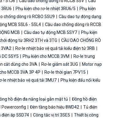
3 - 5TJ6
Cầu dao chống dòng rò RCCB 5SV
Cầu
ải 3RU6
Phụ kiện cho rơ-le nhiệt 3RU6/5
Phụ kiện
o chống dòng rò RCBO 5SU9
Cầu dao tự động dạng
động MCB 5SL6 - 5SL4
Cầu dao chống dòng rò RCCB
 ĐỘNG MCB
Cầu dao tự động MCB 5SY7
Phụ kiện
khởi động từ 3RH2 3TH và 3TG
CẦU DAO CHỐNG RÒ
B 3VA2
Rơ-le nhiệt bảo vệ quá tải kiểu điện tử 3RB
B DC 5SY5
Phụ kiện cho MCCB 3VM
Rơ-le trung
ộn cắt dùng cho 3VA
Rơ-le giám sát 3UG
Motor nạp
g cho MCCB 3VA 3P 4P
Rơ-le thời gian 7PV15
-le nhiệt bảo vệ quá tải 3MU7
Phụ kiện đấu nối kiểu
ồng hồ điện đa năng loại gắn mặt tủ
Đồng hồ điện
 Powerconfig
Đèn tầng báo hiệu 8WD42
Tủ điện
á điện áp 5SD74
Công tắc vị trí 3SE5
Thiết bị công