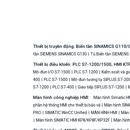
Thiết bị truyền động: Biến tần SINAMICS G110
tần SIEMENS SINAMICS G130
Tủ Biến tần SIEMENS
Thiết bị điều khiển: PLC S7-1200/1500, HMI KT
Mô-đun I/O S7-1500
PLC S7-1200
Kiểm soát và g
400
PLC S7-1500
Mô-đun tương tự SIPLUS S7-20
S7-1200
PLC S7-400
Giao tiếp SIPLUS S7-1200
M
Màn hình công nghiệp HMI:
Màn hình Simatic H
phần hệ thống HMI cho thiết bị bảo vệ
Màn hình SIMA
PRO
SIMATIC WinCC Unified
MÀN HÌNH HMI
Màn h
Màn hình SIMATIC HMI KP8/KP8F/KP32F
Màn hình 