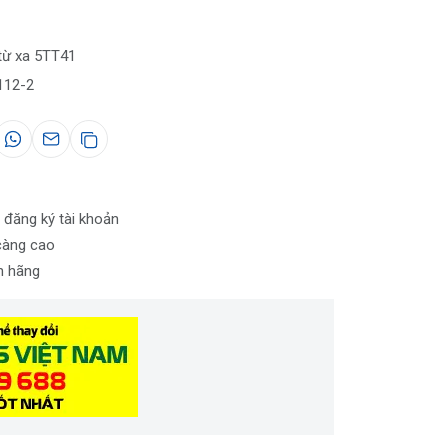
 từ xa 5TT41
112-2
 đăng ký tài khoản
càng cao
nh hãng