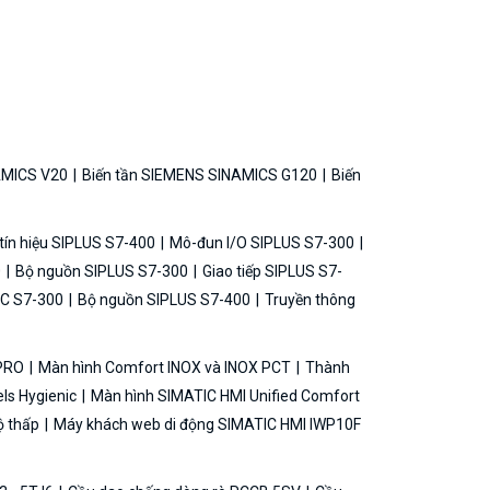
AMICS V20
Biến tần SIEMENS SINAMICS G120
Biến
ín hiệu SIPLUS S7-400
Mô-đun I/O SIPLUS S7-300
0
Bộ nguồn SIPLUS S7-300
Giao tiếp SIPLUS S7-
C S7-300
Bộ nguồn SIPLUS S7-400
Truyền thông
 PRO
Màn hình Comfort INOX và INOX PCT
Thành
ls Hygienic
Màn hình SIMATIC HMI Unified Comfort
ộ thấp
Máy khách web di động SIMATIC HMI IWP10F