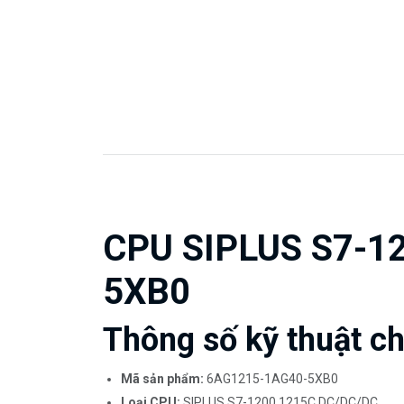
CPU SIPLUS S7-1
5XB0
Thông số kỹ thuật chi
Mã sản phẩm:
6AG1215-1AG40-5XB0
Loại CPU:
SIPLUS S7-1200 1215C DC/DC/DC