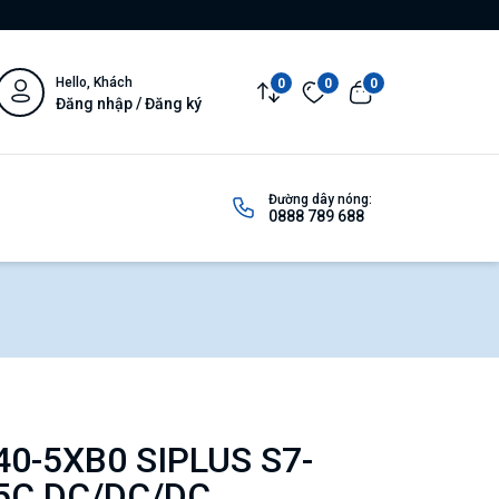
Hello, Khách
0
0
0
Đăng nhập / Đăng ký
Đường dây nóng:
0888 789 688
0-5XB0 SIPLUS S7-
5C DC/DC/DC