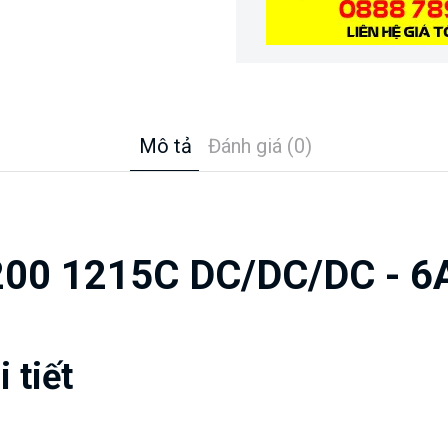
Mô tả
Đánh giá (0)
200 1215C DC/DC/DC - 
 tiết