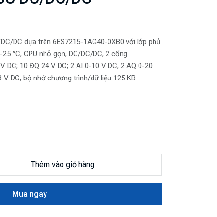
DC/DC dựa trên 6ES7215-1AG40-0XB0 với lớp phủ
 -25 °C, CPU nhỏ gọn, DC/DC/DC, 2 cổng
4 V DC; 10 ĐQ 24 V DC; 2 AI 0-10 V DC, 2 AQ 0-20
 V DC, bộ nhớ chương trình/dữ liệu 125 KB
Thêm vào giỏ hàng
Mua ngay