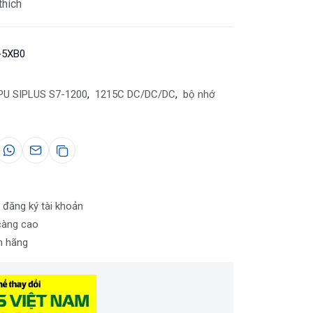
thích
-5XB0
PU SIPLUS S7-1200
,
1215C DC/DC/DC
,
bộ nhớ
 đăng ký tài khoản
càng cao
nh hãng