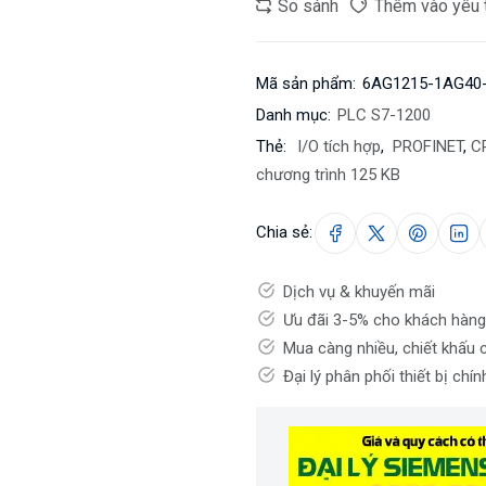
So sánh
Thêm vào yêu 
Mã sản phẩm:
6AG1215-1AG40
Danh mục:
PLC S7-1200
Thẻ:
I/O tích hợp
,
PROFINET
,
C
chương trình 125 KB
Chia sẻ:
Dịch vụ & khuyến mãi
Ưu đãi 3-5% cho khách hàng
Mua càng nhiều, chiết khấu 
Đại lý phân phối thiết bị chí