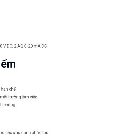
-10 V DC; 2 AQ 0-20 mA DC
iểm
 hạn chế.
 môi trường làm việc.
nh chóng.
cho các ứng dụng phức tạp.