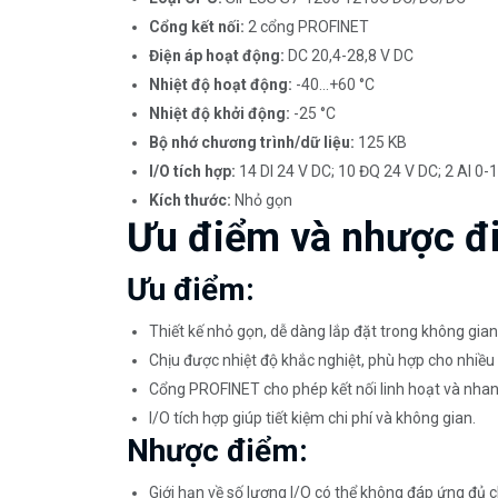
Cổng kết nối:
2 cổng PROFINET
Điện áp hoạt động:
DC 20,4-28,8 V DC
Nhiệt độ hoạt động:
-40…+60 °C
Nhiệt độ khởi động:
-25 °C
Bộ nhớ chương trình/dữ liệu:
125 KB
I/O tích hợp:
14 DI 24 V DC; 10 ĐQ 24 V DC; 2 AI 0
Kích thước:
Nhỏ gọn
Ưu điểm và nhược đ
Ưu điểm:
Thiết kế nhỏ gọn, dễ dàng lắp đặt trong không gian
Chịu được nhiệt độ khắc nghiệt, phù hợp cho nhiều
Cổng PROFINET cho phép kết nối linh hoạt và nha
I/O tích hợp giúp tiết kiệm chi phí và không gian.
Nhược điểm:
Giới hạn về số lượng I/O có thể không đáp ứng đủ 