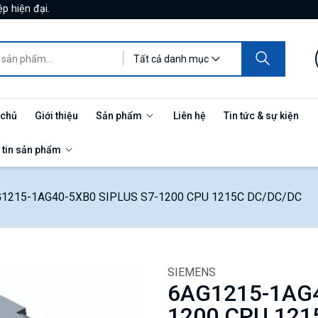
p hiện đại.
Tất cả danh mục
 chủ
Giới thiệu
Sản phẩm
Liên hệ
Tin tức & sự kiện
 tin sản phẩm
1215-1AG40-5XB0 SIPLUS S7-1200 CPU 1215C DC/DC/DC
SIEMENS
6AG1215-1AG4
1200 CPU 121