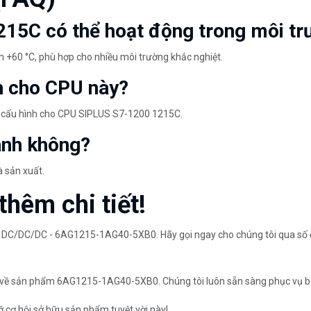
15C có thể hoạt động trong môi tr
n +60 °C, phù hợp cho nhiều môi trường khắc nghiệt.
nh cho CPU này?
à cấu hình cho CPU SIPLUS S7-1200 1215C.
ành không?
 sản xuất.
thêm chi tiết!
 DC/DC/DC - 6AG1215-1AG40-5XB0. Hãy gọi ngay cho chúng tôi qua số 
tiết về sản phẩm 6AG1215-1AG40-5XB0. Chúng tôi luôn sẵn sàng phục vụ b
ỡ cơ hội sở hữu sản phẩm tuyệt vời này!