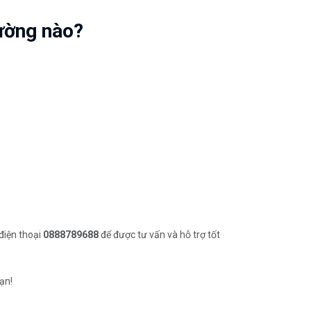
ường nào?
điện thoại
0888789688
để được tư vấn và hỗ trợ tốt
ạn!