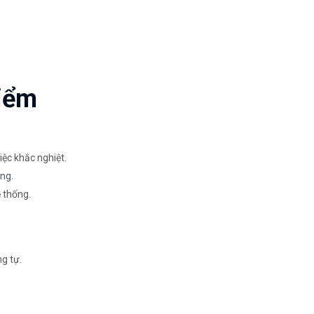
iểm
iệc khắc nghiệt.
ng.
 thống.
g tự.