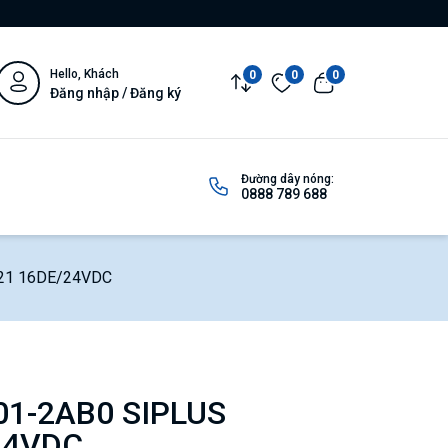
Hello, Khách
0
0
0
Đăng nhập / Đăng ký
Đường dây nóng:
0888 789 688
21 16DE/24VDC
1-2AB0 SIPLUS
24VDC