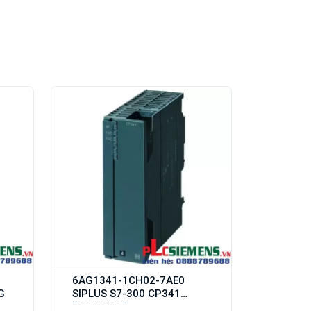
6AG1341-1CH02-7AE0
G
SIPLUS S7-300 CP341
RS422/485