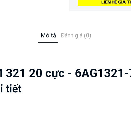
Mô tả
Đánh giá (0)
M 321 20 cực - 6AG1321
 tiết