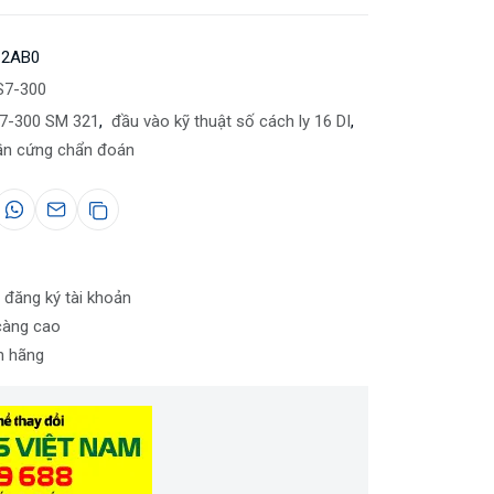
-2AB0
S7-300
7-300 SM 321
,
đầu vào kỹ thuật số cách ly 16 DI
,
ần cứng chẩn đoán
 đăng ký tài khoản
càng cao
nh hãng