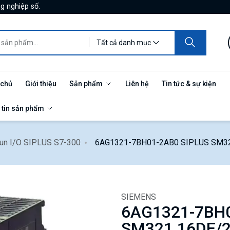
g nghiệp số.
Tất cả danh mục
 chủ
Giới thiệu
Sản phẩm
Liên hệ
Tin tức & sự kiện
 tin sản phẩm
un I/O SIPLUS S7-300
6AG1321-7BH01-2AB0 SIPLUS SM3
SIEMENS
6AG1321-7BH0
SM321 16DE/