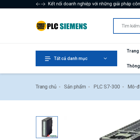
Kết nối doanh nghiệp với những giải pháp côn
Trang
Tất cả danh mục
Thông
Trang chủ
Sản phẩm
PLC S7-300
Mô-đ