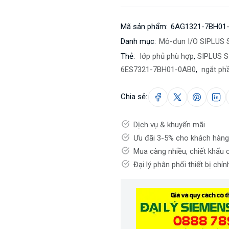
Mã sản phẩm:
6AG1321-7BH01
Danh mục:
Mô-đun I/O SIPLUS 
Thẻ:
lớp phủ phù hợp
,
SIPLUS S
6ES7321-7BH01-0AB0
,
ngắt ph
Chia sẻ:
Dịch vụ & khuyến mãi
Ưu đãi 3-5% cho khách hàng
Mua càng nhiều, chiết khấu 
Đại lý phân phối thiết bị chí