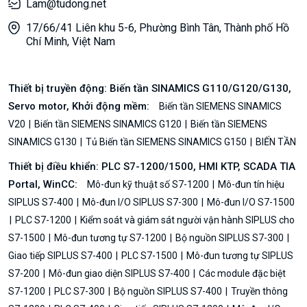
Lam@tudong.net
17/66/41 Liên khu 5-6, Phường Bình Tân, Thành phố Hồ
Chí Minh, Việt Nam
Thiết bị truyền động: Biến tần SINAMICS G110/G120/G130,
Servo motor, Khởi động mềm:
Biến tần SIEMENS SINAMICS
V20
Biến tần SIEMENS SINAMICS G120
Biến tần SIEMENS
SINAMICS G130
Tủ Biến tần SIEMENS SINAMICS G150
BIẾN TẦN
Thiết bị điều khiển: PLC S7-1200/1500, HMI KTP, SCADA TIA
Portal, WinCC:
Mô-đun kỹ thuật số S7-1200
Mô-đun tín hiệu
SIPLUS S7-400
Mô-đun I/O SIPLUS S7-300
Mô-đun I/O S7-1500
PLC S7-1200
Kiểm soát và giám sát người vận hành SIPLUS cho
S7-1500
Mô-đun tương tự S7-1200
Bộ nguồn SIPLUS S7-300
Giao tiếp SIPLUS S7-400
PLC S7-1500
Mô-đun tương tự SIPLUS
S7-200
Mô-đun giao diện SIPLUS S7-400
Các module đặc biệt
S7-1200
PLC S7-300
Bộ nguồn SIPLUS S7-400
Truyền thông