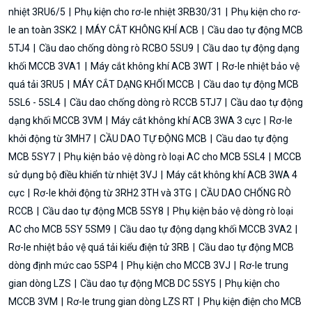
nhiệt 3RU6/5
Phụ kiện cho rơ-le nhiệt 3RB30/31
Phụ kiện cho rơ-
le an toàn 3SK2
MÁY CẮT KHÔNG KHÍ ACB
Cầu dao tự động MCB
5TJ4
Cầu dao chống dòng rò RCBO 5SU9
Cầu dao tự động dạng
khối MCCB 3VA1
Máy cắt không khí ACB 3WT
Rơ-le nhiệt bảo vệ
quá tải 3RU5
MÁY CẮT DẠNG KHỐI MCCB
Cầu dao tự động MCB
5SL6 - 5SL4
Cầu dao chống dòng rò RCCB 5TJ7
Cầu dao tự động
dạng khối MCCB 3VM
Máy cắt không khí ACB 3WA 3 cực
Rơ-le
khởi động từ 3MH7
CẦU DAO TỰ ĐỘNG MCB
Cầu dao tự động
MCB 5SY7
Phụ kiện bảo vệ dòng rò loại AC cho MCB 5SL4
MCCB
sử dụng bộ điều khiển từ nhiệt 3VJ
Máy cắt không khí ACB 3WA 4
cực
Rơ-le khởi động từ 3RH2 3TH và 3TG
CẦU DAO CHỐNG RÒ
RCCB
Cầu dao tự động MCB 5SY8
Phụ kiện bảo vệ dòng rò loại
AC cho MCB 5SY 5SM9
Cầu dao tự động dạng khối MCCB 3VA2
Rơ-le nhiệt bảo vệ quá tải kiểu điện tử 3RB
Cầu dao tự động MCB
dòng định mức cao 5SP4
Phụ kiện cho MCCB 3VJ
Rơ-le trung
gian dòng LZS
Cầu dao tự động MCB DC 5SY5
Phụ kiện cho
MCCB 3VM
Rơ-le trung gian dòng LZS RT
Phụ kiện điện cho MCB