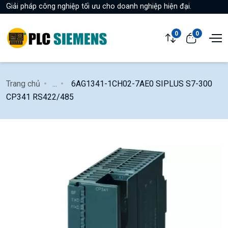
Giải pháp công nghiệp tối ưu cho doanh nghiệp hiện đại.
0
0
Trang chủ
...
6AG1341-1CH02-7AE0 SIPLUS S7-300
CP341 RS422/485