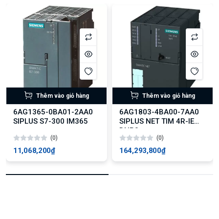
Thêm vào giỏ hàng
Thêm vào giỏ hàng
6AG1365-0BA01-2AA0
6AG1803-4BA00-7AA0
SIPLUS S7-300 IM365
SIPLUS NET TIM 4R-IE
DNP3
(0)
(0)
11,068,200₫
164,293,800₫