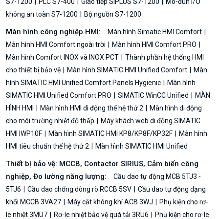
S7-1200
PLC S7-400
Giao tiếp SIPLUS S7-1200
Mô-đun I/O
không an toàn S7-1200
Bộ nguồn S7-1200
Màn hình công nghiệp HMI:
Màn hình Simatic HMI Comfort
Màn hình HMI Comfort ngoài trời
Màn hình HMI Comfort PRO
Màn hình Comfort INOX và INOX PCT
Thành phần hệ thống HMI
cho thiết bị bảo vệ
Màn hình SIMATIC HMI Unified Comfort
Màn
hình SIMATIC HMI Unified Comfort Panels Hygienic
Màn hình
SIMATIC HMI Unified Comfort PRO
SIMATIC WinCC Unified
MÀN
HÌNH HMI
Màn hình HMI di động thế hệ thứ 2
Màn hình di động
cho môi trường nhiệt độ thấp
Máy khách web di động SIMATIC
HMI IWP10F
Màn hình SIMATIC HMI KP8/KP8F/KP32F
Màn hình
HMI tiêu chuẩn thế hệ thứ 2
Màn hình SIMATIC HMI Unified
Thiết bị bảo vệ: MCCB, Contactor SIRIUS, Cảm biến công
nghiệp, Đo lường năng lượng:
Cầu dao tự động MCB 5TJ3 -
5TJ6
Cầu dao chống dòng rò RCCB 5SV
Cầu dao tự động dạng
khối MCCB 3VA27
Máy cắt không khí ACB 3WJ
Phụ kiện cho rơ-
le nhiệt 3MU7
Rơ-le nhiệt bảo vệ quá tải 3RU6
Phụ kiện cho rơ-le