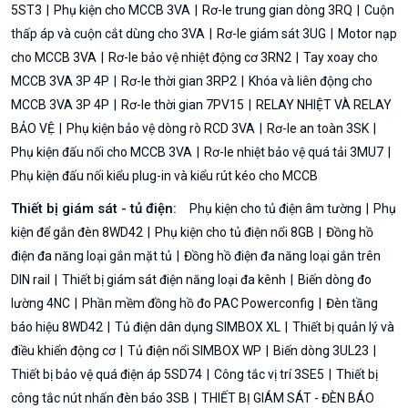
5ST3
Phụ kiện cho MCCB 3VA
Rơ-le trung gian dòng 3RQ
Cuộn
thấp áp và cuộn cắt dùng cho 3VA
Rơ-le giám sát 3UG
Motor nạp
cho MCCB 3VA
Rơ-le bảo vệ nhiệt động cơ 3RN2
Tay xoay cho
MCCB 3VA 3P 4P
Rơ-le thời gian 3RP2
Khóa và liên động cho
MCCB 3VA 3P 4P
Rơ-le thời gian 7PV15
RELAY NHIỆT VÀ RELAY
BẢO VỆ
Phụ kiện bảo vệ dòng rò RCD 3VA
Rơ-le an toàn 3SK
Phụ kiện đấu nối cho MCCB 3VA
Rơ-le nhiệt bảo vệ quá tải 3MU7
Phụ kiện đấu nối kiểu plug-in và kiểu rút kéo cho MCCB
Thiết bị giám sát - tủ điện:
Phụ kiện cho tủ điện âm tường
Phụ
kiện để gắn đèn 8WD42
Phụ kiện cho tủ điện nổi 8GB
Đồng hồ
điện đa năng loại gắn mặt tủ
Đồng hồ điện đa năng loại gắn trên
DIN rail
Thiết bị giám sát điện năng loại đa kênh
Biến dòng đo
lường 4NC
Phần mềm đồng hồ đo PAC Powerconfig
Đèn tầng
báo hiệu 8WD42
Tủ điện dân dụng SIMBOX XL
Thiết bị quản lý và
điều khiển động cơ
Tủ điện nổi SIMBOX WP
Biến dòng 3UL23
Thiết bị bảo vệ quá điện áp 5SD74
Công tắc vị trí 3SE5
Thiết bị
công tắc nút nhấn đèn báo 3SB
THIẾT BỊ GIÁM SÁT - ĐÈN BÁO