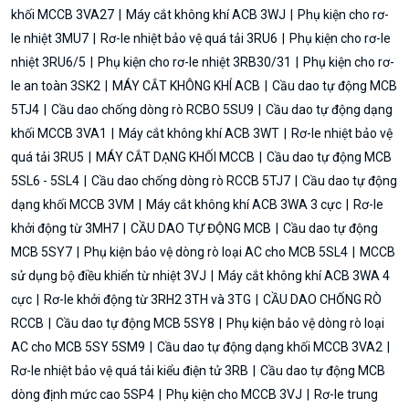
khối MCCB 3VA27
Máy cắt không khí ACB 3WJ
Phụ kiện cho rơ-
le nhiệt 3MU7
Rơ-le nhiệt bảo vệ quá tải 3RU6
Phụ kiện cho rơ-le
nhiệt 3RU6/5
Phụ kiện cho rơ-le nhiệt 3RB30/31
Phụ kiện cho rơ-
le an toàn 3SK2
MÁY CẮT KHÔNG KHÍ ACB
Cầu dao tự động MCB
5TJ4
Cầu dao chống dòng rò RCBO 5SU9
Cầu dao tự động dạng
khối MCCB 3VA1
Máy cắt không khí ACB 3WT
Rơ-le nhiệt bảo vệ
quá tải 3RU5
MÁY CẮT DẠNG KHỐI MCCB
Cầu dao tự động MCB
5SL6 - 5SL4
Cầu dao chống dòng rò RCCB 5TJ7
Cầu dao tự động
dạng khối MCCB 3VM
Máy cắt không khí ACB 3WA 3 cực
Rơ-le
khởi động từ 3MH7
CẦU DAO TỰ ĐỘNG MCB
Cầu dao tự động
MCB 5SY7
Phụ kiện bảo vệ dòng rò loại AC cho MCB 5SL4
MCCB
sử dụng bộ điều khiển từ nhiệt 3VJ
Máy cắt không khí ACB 3WA 4
cực
Rơ-le khởi động từ 3RH2 3TH và 3TG
CẦU DAO CHỐNG RÒ
RCCB
Cầu dao tự động MCB 5SY8
Phụ kiện bảo vệ dòng rò loại
AC cho MCB 5SY 5SM9
Cầu dao tự động dạng khối MCCB 3VA2
Rơ-le nhiệt bảo vệ quá tải kiểu điện tử 3RB
Cầu dao tự động MCB
dòng định mức cao 5SP4
Phụ kiện cho MCCB 3VJ
Rơ-le trung