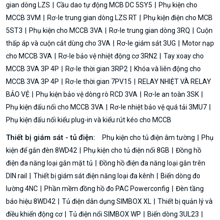
gian dòng LZS
Cầu dao tự động MCB DC 5SY5
Phụ kiện cho
MCCB 3VM
Rơ-le trung gian dòng LZS RT
Phụ kiện điện cho MCB
5ST3
Phụ kiện cho MCCB 3VA
Rơ-le trung gian dòng 3RQ
Cuộn
thấp áp và cuộn cắt dùng cho 3VA
Rơ-le giám sát 3UG
Motor nạp
cho MCCB 3VA
Rơ-le bảo vệ nhiệt động cơ 3RN2
Tay xoay cho
MCCB 3VA 3P 4P
Rơ-le thời gian 3RP2
Khóa và liên động cho
MCCB 3VA 3P 4P
Rơ-le thời gian 7PV15
RELAY NHIỆT VÀ RELAY
BẢO VỆ
Phụ kiện bảo vệ dòng rò RCD 3VA
Rơ-le an toàn 3SK
Phụ kiện đấu nối cho MCCB 3VA
Rơ-le nhiệt bảo vệ quá tải 3MU7
Phụ kiện đấu nối kiểu plug-in và kiểu rút kéo cho MCCB
Thiết bị giám sát - tủ điện:
Phụ kiện cho tủ điện âm tường
Phụ
kiện để gắn đèn 8WD42
Phụ kiện cho tủ điện nổi 8GB
Đồng hồ
điện đa năng loại gắn mặt tủ
Đồng hồ điện đa năng loại gắn trên
DIN rail
Thiết bị giám sát điện năng loại đa kênh
Biến dòng đo
lường 4NC
Phần mềm đồng hồ đo PAC Powerconfig
Đèn tầng
báo hiệu 8WD42
Tủ điện dân dụng SIMBOX XL
Thiết bị quản lý và
điều khiển động cơ
Tủ điện nổi SIMBOX WP
Biến dòng 3UL23