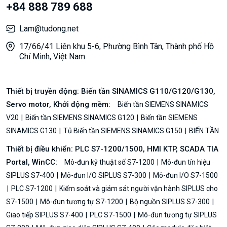
+84 888 789 688
Lam@tudong.net
17/66/41 Liên khu 5-6, Phường Bình Tân, Thành phố Hồ
Chí Minh, Việt Nam
Thiết bị truyền động: Biến tần SINAMICS G110/G120/G130,
Servo motor, Khởi động mềm:
Biến tần SIEMENS SINAMICS
V20
Biến tần SIEMENS SINAMICS G120
Biến tần SIEMENS
SINAMICS G130
Tủ Biến tần SIEMENS SINAMICS G150
BIẾN TẦN
Thiết bị điều khiển: PLC S7-1200/1500, HMI KTP, SCADA TIA
Portal, WinCC:
Mô-đun kỹ thuật số S7-1200
Mô-đun tín hiệu
SIPLUS S7-400
Mô-đun I/O SIPLUS S7-300
Mô-đun I/O S7-1500
PLC S7-1200
Kiểm soát và giám sát người vận hành SIPLUS cho
S7-1500
Mô-đun tương tự S7-1200
Bộ nguồn SIPLUS S7-300
Giao tiếp SIPLUS S7-400
PLC S7-1500
Mô-đun tương tự SIPLUS