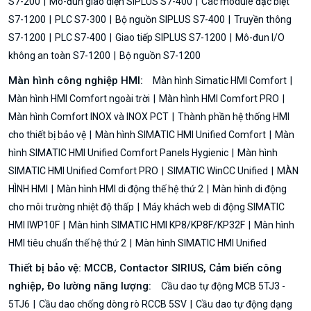
S7-200
Mô-đun giao diện SIPLUS S7-400
Các module đặc biệt
S7-1200
PLC S7-300
Bộ nguồn SIPLUS S7-400
Truyền thông
S7-1200
PLC S7-400
Giao tiếp SIPLUS S7-1200
Mô-đun I/O
không an toàn S7-1200
Bộ nguồn S7-1200
Màn hình công nghiệp HMI:
Màn hình Simatic HMI Comfort
Màn hình HMI Comfort ngoài trời
Màn hình HMI Comfort PRO
Màn hình Comfort INOX và INOX PCT
Thành phần hệ thống HMI
cho thiết bị bảo vệ
Màn hình SIMATIC HMI Unified Comfort
Màn
hình SIMATIC HMI Unified Comfort Panels Hygienic
Màn hình
SIMATIC HMI Unified Comfort PRO
SIMATIC WinCC Unified
MÀN
HÌNH HMI
Màn hình HMI di động thế hệ thứ 2
Màn hình di động
cho môi trường nhiệt độ thấp
Máy khách web di động SIMATIC
HMI IWP10F
Màn hình SIMATIC HMI KP8/KP8F/KP32F
Màn hình
HMI tiêu chuẩn thế hệ thứ 2
Màn hình SIMATIC HMI Unified
Thiết bị bảo vệ: MCCB, Contactor SIRIUS, Cảm biến công
nghiệp, Đo lường năng lượng:
Cầu dao tự động MCB 5TJ3 -
5TJ6
Cầu dao chống dòng rò RCCB 5SV
Cầu dao tự động dạng