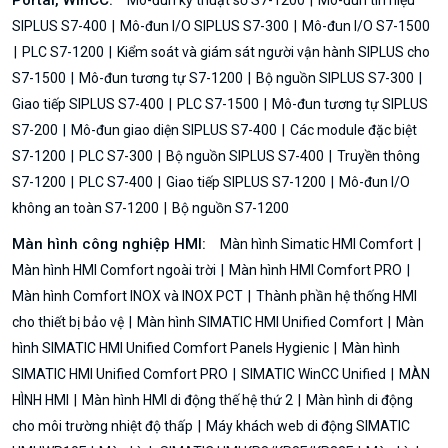
SIPLUS S7-400
Mô-đun I/O SIPLUS S7-300
Mô-đun I/O S7-1500
PLC S7-1200
Kiểm soát và giám sát người vận hành SIPLUS cho
S7-1500
Mô-đun tương tự S7-1200
Bộ nguồn SIPLUS S7-300
Giao tiếp SIPLUS S7-400
PLC S7-1500
Mô-đun tương tự SIPLUS
S7-200
Mô-đun giao diện SIPLUS S7-400
Các module đặc biệt
S7-1200
PLC S7-300
Bộ nguồn SIPLUS S7-400
Truyền thông
S7-1200
PLC S7-400
Giao tiếp SIPLUS S7-1200
Mô-đun I/O
không an toàn S7-1200
Bộ nguồn S7-1200
Màn hình công nghiệp HMI:
Màn hình Simatic HMI Comfort
Màn hình HMI Comfort ngoài trời
Màn hình HMI Comfort PRO
Màn hình Comfort INOX và INOX PCT
Thành phần hệ thống HMI
cho thiết bị bảo vệ
Màn hình SIMATIC HMI Unified Comfort
Màn
hình SIMATIC HMI Unified Comfort Panels Hygienic
Màn hình
SIMATIC HMI Unified Comfort PRO
SIMATIC WinCC Unified
MÀN
HÌNH HMI
Màn hình HMI di động thế hệ thứ 2
Màn hình di động
cho môi trường nhiệt độ thấp
Máy khách web di động SIMATIC