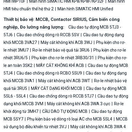
HMI IWP10F
Màn hình SIMATIC HMI KP8/KP8F/KP32F
Màn hình
HMI tiêu chuẩn thế hệ thứ 2
Màn hình SIMATIC HMI Unified
Thiết bị bảo vệ: MCCB, Contactor SIRIUS, Cảm biến công
nghiệp, Đo lường năng lượng:
Cầu dao tự động MCB 5TJ3 -
5TJ6
Cầu dao chống dòng rò RCCB 5SV
Cầu dao tự động dạng
khối MCCB 3VA27
Máy cắt không khí ACB 3WJ
Phụ kiện cho rơ-
le nhiệt 3MU7
Rơ-le nhiệt bảo vệ quá tải 3RU6
Phụ kiện cho rơ-le
nhiệt 3RU6/5
Phụ kiện cho rơ-le nhiệt 3RB30/31
Phụ kiện cho rơ-
le an toàn 3SK2
MÁY CẮT KHÔNG KHÍ ACB
Cầu dao tự động MCB
5TJ4
Cầu dao chống dòng rò RCBO 5SU9
Cầu dao tự động dạng
khối MCCB 3VA1
Máy cắt không khí ACB 3WT
Rơ-le nhiệt bảo vệ
quá tải 3RU5
MÁY CẮT DẠNG KHỐI MCCB
Cầu dao tự động MCB
5SL6 - 5SL4
Cầu dao chống dòng rò RCCB 5TJ7
Cầu dao tự động
dạng khối MCCB 3VM
Máy cắt không khí ACB 3WA 3 cực
Rơ-le
khởi động từ 3MH7
CẦU DAO TỰ ĐỘNG MCB
Cầu dao tự động
MCB 5SY7
Phụ kiện bảo vệ dòng rò loại AC cho MCB 5SL4
MCCB
sử dụng bộ điều khiển từ nhiệt 3VJ
Máy cắt không khí ACB 3WA 4