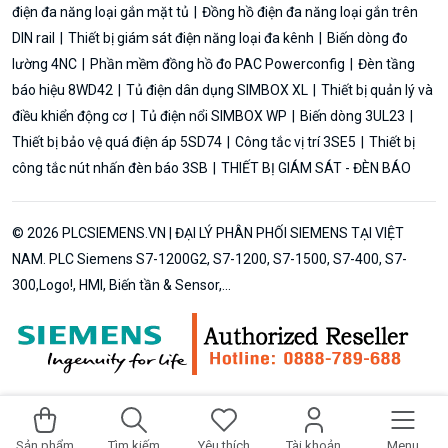
điện đa năng loại gắn mặt tủ
Đồng hồ điện đa năng loại gắn trên
DIN rail
Thiết bị giám sát điện năng loại đa kênh
Biến dòng đo
lường 4NC
Phần mềm đồng hồ đo PAC Powerconfig
Đèn tầng
báo hiệu 8WD42
Tủ điện dân dụng SIMBOX XL
Thiết bị quản lý và
điều khiển động cơ
Tủ điện nổi SIMBOX WP
Biến dòng 3UL23
Thiết bị bảo vệ quá điện áp 5SD74
Công tắc vị trí 3SE5
Thiết bị
công tắc nút nhấn đèn báo 3SB
THIẾT BỊ GIÁM SÁT - ĐÈN BÁO
© 2026 PLCSIEMENS.VN | ĐẠI LÝ PHÂN PHỐI SIEMENS TẠI VIỆT
NAM. PLC Siemens S7-1200G2, S7-1200, S7-1500, S7-400, S7-
300,Logo!, HMI, Biến tần & Sensor,...
Thêm vào giỏ hàng
Mua ngay
Sản phẩm
Tìm kiếm
Yêu thích
Tài khoản
Menu