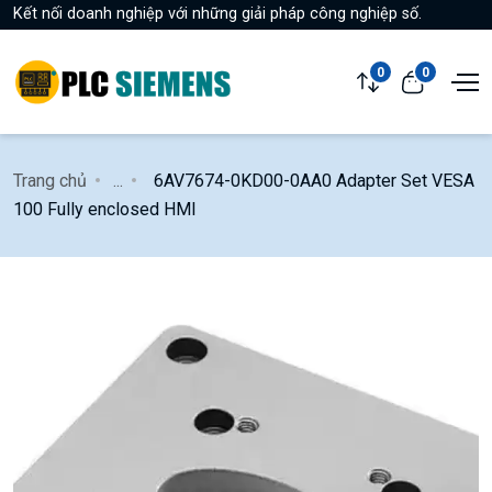
Kết nối doanh nghiệp với những giải pháp công nghiệp số.
0
0
Trang chủ
...
6AV7674-0KD00-0AA0 Adapter Set VESA
100 Fully enclosed HMI