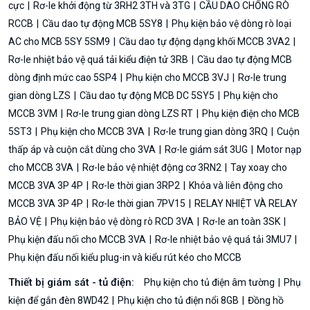
cực
Rơ-le khởi động từ 3RH2 3TH và 3TG
CẦU DAO CHỐNG RÒ
RCCB
Cầu dao tự động MCB 5SY8
Phụ kiện bảo vệ dòng rò loại
AC cho MCB 5SY 5SM9
Cầu dao tự động dạng khối MCCB 3VA2
Rơ-le nhiệt bảo vệ quá tải kiểu điện tử 3RB
Cầu dao tự động MCB
dòng định mức cao 5SP4
Phụ kiện cho MCCB 3VJ
Rơ-le trung
gian dòng LZS
Cầu dao tự động MCB DC 5SY5
Phụ kiện cho
MCCB 3VM
Rơ-le trung gian dòng LZS RT
Phụ kiện điện cho MCB
5ST3
Phụ kiện cho MCCB 3VA
Rơ-le trung gian dòng 3RQ
Cuộn
thấp áp và cuộn cắt dùng cho 3VA
Rơ-le giám sát 3UG
Motor nạp
cho MCCB 3VA
Rơ-le bảo vệ nhiệt động cơ 3RN2
Tay xoay cho
MCCB 3VA 3P 4P
Rơ-le thời gian 3RP2
Khóa và liên động cho
MCCB 3VA 3P 4P
Rơ-le thời gian 7PV15
RELAY NHIỆT VÀ RELAY
BẢO VỆ
Phụ kiện bảo vệ dòng rò RCD 3VA
Rơ-le an toàn 3SK
Phụ kiện đấu nối cho MCCB 3VA
Rơ-le nhiệt bảo vệ quá tải 3MU7
Phụ kiện đấu nối kiểu plug-in và kiểu rút kéo cho MCCB
Thiết bị giám sát - tủ điện:
Phụ kiện cho tủ điện âm tường
Phụ
kiện để gắn đèn 8WD42
Phụ kiện cho tủ điện nổi 8GB
Đồng hồ