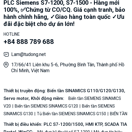
PLC Siemens S7-1200, S7-1500 - Hàng mới
100%, ✅Chứng từ CO/CQ. Giá cạnh tranh, bảo
hành chính hãng, ✓Giao hàng toàn quốc ✓Ưu
đãi đặc biệt cho dự án lớn!
HOTLINE
+84 888 789 688
Lam@tudong.net
17/66/41 Liên khu 5-6, Phường Bình Tân, Thành phố Hồ
Chí Minh, Việt Nam
Thiết bị truyền động: Biến tần SINAMICS G110/G120/G130,
Servo motor, Khởi động mềm:
Biến tần SIEMENS SINAMICS
V20
Biến tần SIEMENS SINAMICS G120
Biến tần SIEMENS
SINAMICS G130
Tủ Biến tần SIEMENS SINAMICS G150
BIẾN TẦN
Thiết bị điều khiển: PLC S7-1200/1500, HMI KTP, SCADA TIA
Portal, WinCC:
Mô-đun kỹ thuật số S7-1200
Mô-đun tín hiệu