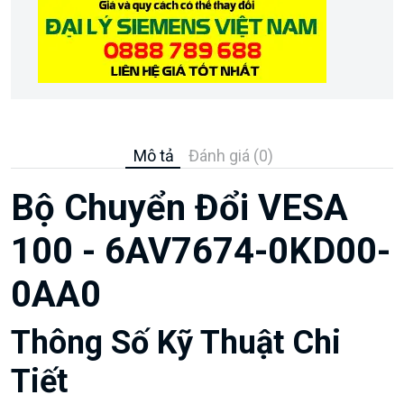
Mô tả
Đánh giá (0)
Bộ Chuyển Đổi VESA
100 - 6AV7674-0KD00-
0AA0
Thông Số Kỹ Thuật Chi
Tiết