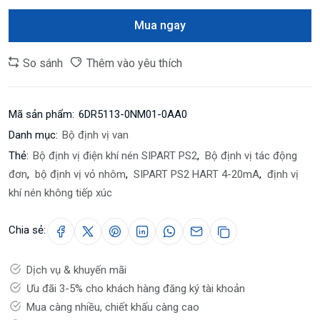
Mua ngay
So sánh
Thêm vào yêu thích
Mã sản phẩm:
6DR5113-0NM01-0AA0
Danh mục:
Bộ định vị van
Thẻ:
Bộ định vị điện khí nén SIPART PS2
,
Bộ định vị tác động
đơn
,
bộ định vị vỏ nhôm
,
SIPART PS2 HART 4-20mA
,
định vị
khí nén không tiếp xúc
Chia sẻ:
Dịch vụ & khuyến mãi
Ưu đãi 3-5% cho khách hàng đăng ký tài khoản
Mua càng nhiều, chiết khấu càng cao