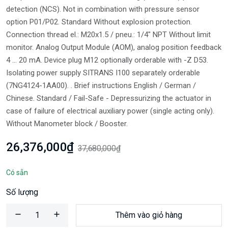
detection (NCS). Not in combination with pressure sensor
option P01/P02. Standard Without explosion protection.
Connection thread el.: M20x1.5 / pneu.: 1/4" NPT Without limit
monitor. Analog Output Module (AOM), analog position feedback
4 ... 20 mA. Device plug M12 optionally orderable with -Z D53.
Isolating power supply SITRANS I100 separately orderable
(7NG4124-1AA00). . Brief instructions English / German /
Chinese. Standard / Fail-Safe - Depressurizing the actuator in
case of failure of electrical auxiliary power (single acting only).
Without Manometer block / Booster.
26,376,000₫
37,680,000₫
Có sẵn
Số lượng
Thêm vào giỏ hàng