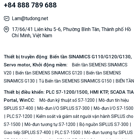
+84 888 789 688
Lam@tudong.net
17/66/41 Liên khu 5-6, Phường Bình Tân, Thành phố Hồ
Chí Minh, Việt Nam
Thiết bị truyền động: Biến tần SINAMICS G110/G120/G130,
Servo motor, Khởi động mềm:
Biến tần SIEMENS SINAMICS
V20
Biến tần SIEMENS SINAMICS G120
Biến tần SIEMENS
SINAMICS G130
Tủ Biến tần SIEMENS SINAMICS G150
BIẾN TẦN
Thiết bị điều khiển: PLC S7-1200/1500, HMI KTP, SCADA TIA
Portal, WinCC:
Mô-đun kỹ thuật số S7-1200
Mô-đun tín hiệu
SIPLUS S7-400
Mô-đun I/O SIPLUS S7-300
Mô-đun I/O S7-1500
PLC S7-1200
Kiểm soát và giám sát người vận hành SIPLUS cho
S7-1500
Mô-đun tương tự S7-1200
Bộ nguồn SIPLUS S7-300
Giao tiếp SIPLUS S7-400
PLC S7-1500
Mô-đun tương tự SIPLUS