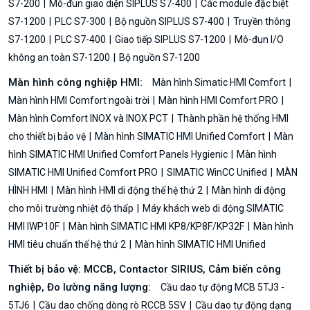
S7-200
Mô-đun giao diện SIPLUS S7-400
Các module đặc biệt
S7-1200
PLC S7-300
Bộ nguồn SIPLUS S7-400
Truyền thông
S7-1200
PLC S7-400
Giao tiếp SIPLUS S7-1200
Mô-đun I/O
không an toàn S7-1200
Bộ nguồn S7-1200
Màn hình công nghiệp HMI:
Màn hình Simatic HMI Comfort
Màn hình HMI Comfort ngoài trời
Màn hình HMI Comfort PRO
Màn hình Comfort INOX và INOX PCT
Thành phần hệ thống HMI
cho thiết bị bảo vệ
Màn hình SIMATIC HMI Unified Comfort
Màn
hình SIMATIC HMI Unified Comfort Panels Hygienic
Màn hình
SIMATIC HMI Unified Comfort PRO
SIMATIC WinCC Unified
MÀN
HÌNH HMI
Màn hình HMI di động thế hệ thứ 2
Màn hình di động
cho môi trường nhiệt độ thấp
Máy khách web di động SIMATIC
HMI IWP10F
Màn hình SIMATIC HMI KP8/KP8F/KP32F
Màn hình
HMI tiêu chuẩn thế hệ thứ 2
Màn hình SIMATIC HMI Unified
Thiết bị bảo vệ: MCCB, Contactor SIRIUS, Cảm biến công
nghiệp, Đo lường năng lượng:
Cầu dao tự động MCB 5TJ3 -
5TJ6
Cầu dao chống dòng rò RCCB 5SV
Cầu dao tự động dạng