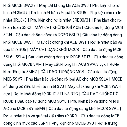
khối MCCB 3VA27
Máy cắt không khí ACB 3WJ
Phụ kiện cho rơ-
le nhiệt 3MU7
Rơ-le nhiệt bảo vệ quá tải 3RU6
Phụ kiện cho rơ-le
nhiệt 3RU6/5
Phụ kiện cho rơ-le nhiệt 3RB30/31
Phụ kiện cho rơ-
le an toàn 3SK2
MÁY CẮT KHÔNG KHÍ ACB
Cầu dao tự động MCB
5TJ4
Cầu dao chống dòng rò RCBO 5SU9
Cầu dao tự động dạng
khối MCCB 3VA1
Máy cắt không khí ACB 3WT
Rơ-le nhiệt bảo vệ
quá tải 3RU5
MÁY CẮT DẠNG KHỐI MCCB
Cầu dao tự động MCB
5SL6 - 5SL4
Cầu dao chống dòng rò RCCB 5TJ7
Cầu dao tự động
dạng khối MCCB 3VM
Máy cắt không khí ACB 3WA 3 cực
Rơ-le
khởi động từ 3MH7
CẦU DAO TỰ ĐỘNG MCB
Cầu dao tự động
MCB 5SY7
Phụ kiện bảo vệ dòng rò loại AC cho MCB 5SL4
MCCB
sử dụng bộ điều khiển từ nhiệt 3VJ
Máy cắt không khí ACB 3WA 4
cực
Rơ-le khởi động từ 3RH2 3TH và 3TG
CẦU DAO CHỐNG RÒ
RCCB
Cầu dao tự động MCB 5SY8
Phụ kiện bảo vệ dòng rò loại
AC cho MCB 5SY 5SM9
Cầu dao tự động dạng khối MCCB 3VA2
Rơ-le nhiệt bảo vệ quá tải kiểu điện tử 3RB
Cầu dao tự động MCB
dòng định mức cao 5SP4
Phụ kiện cho MCCB 3VJ
Rơ-le trung