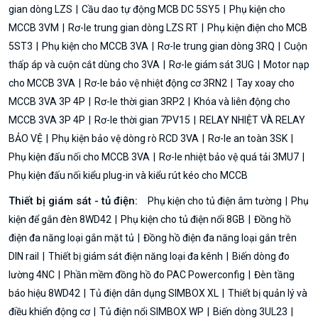
gian dòng LZS
Cầu dao tự động MCB DC 5SY5
Phụ kiện cho
MCCB 3VM
Rơ-le trung gian dòng LZS RT
Phụ kiện điện cho MCB
5ST3
Phụ kiện cho MCCB 3VA
Rơ-le trung gian dòng 3RQ
Cuộn
thấp áp và cuộn cắt dùng cho 3VA
Rơ-le giám sát 3UG
Motor nạp
cho MCCB 3VA
Rơ-le bảo vệ nhiệt động cơ 3RN2
Tay xoay cho
MCCB 3VA 3P 4P
Rơ-le thời gian 3RP2
Khóa và liên động cho
MCCB 3VA 3P 4P
Rơ-le thời gian 7PV15
RELAY NHIỆT VÀ RELAY
BẢO VỆ
Phụ kiện bảo vệ dòng rò RCD 3VA
Rơ-le an toàn 3SK
Phụ kiện đấu nối cho MCCB 3VA
Rơ-le nhiệt bảo vệ quá tải 3MU7
Phụ kiện đấu nối kiểu plug-in và kiểu rút kéo cho MCCB
Thiết bị giám sát - tủ điện:
Phụ kiện cho tủ điện âm tường
Phụ
kiện để gắn đèn 8WD42
Phụ kiện cho tủ điện nổi 8GB
Đồng hồ
điện đa năng loại gắn mặt tủ
Đồng hồ điện đa năng loại gắn trên
DIN rail
Thiết bị giám sát điện năng loại đa kênh
Biến dòng đo
lường 4NC
Phần mềm đồng hồ đo PAC Powerconfig
Đèn tầng
báo hiệu 8WD42
Tủ điện dân dụng SIMBOX XL
Thiết bị quản lý và
điều khiển động cơ
Tủ điện nổi SIMBOX WP
Biến dòng 3UL23