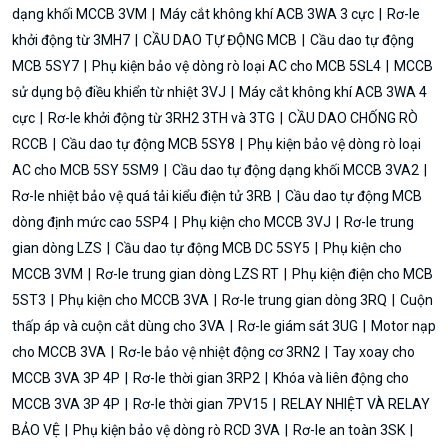
dạng khối MCCB 3VM
Máy cắt không khí ACB 3WA 3 cực
Rơ-le
khởi động từ 3MH7
CẦU DAO TỰ ĐỘNG MCB
Cầu dao tự động
MCB 5SY7
Phụ kiện bảo vệ dòng rò loại AC cho MCB 5SL4
MCCB
sử dụng bộ điều khiển từ nhiệt 3VJ
Máy cắt không khí ACB 3WA 4
cực
Rơ-le khởi động từ 3RH2 3TH và 3TG
CẦU DAO CHỐNG RÒ
RCCB
Cầu dao tự động MCB 5SY8
Phụ kiện bảo vệ dòng rò loại
AC cho MCB 5SY 5SM9
Cầu dao tự động dạng khối MCCB 3VA2
Rơ-le nhiệt bảo vệ quá tải kiểu điện tử 3RB
Cầu dao tự động MCB
dòng định mức cao 5SP4
Phụ kiện cho MCCB 3VJ
Rơ-le trung
gian dòng LZS
Cầu dao tự động MCB DC 5SY5
Phụ kiện cho
MCCB 3VM
Rơ-le trung gian dòng LZS RT
Phụ kiện điện cho MCB
5ST3
Phụ kiện cho MCCB 3VA
Rơ-le trung gian dòng 3RQ
Cuộn
thấp áp và cuộn cắt dùng cho 3VA
Rơ-le giám sát 3UG
Motor nạp
cho MCCB 3VA
Rơ-le bảo vệ nhiệt động cơ 3RN2
Tay xoay cho
MCCB 3VA 3P 4P
Rơ-le thời gian 3RP2
Khóa và liên động cho
MCCB 3VA 3P 4P
Rơ-le thời gian 7PV15
RELAY NHIỆT VÀ RELAY
BẢO VỆ
Phụ kiện bảo vệ dòng rò RCD 3VA
Rơ-le an toàn 3SK