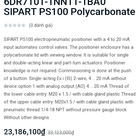
6DR7101-1NN11-1BA0
SIPART PS100 Polycarbonate
(0 đánh giá)
SIPART PS100 electropneumatic positioner with a 4 to 20 mA
input automates control valves. The positioner enclosure has a
polycarbonate lid with viewing window. It is suitable for single
and double-acting linear and part-turn actuators. Positioner
knowledge is not required. Commissioning is done at the push
of a button. Single-acting Ex i (IS) 2-wire, 4 ... 20 mA without
device option 1 with analog output (AO) 4 ... 20 mA Thread of
the lower cable entry: M20 x 1.5 / with cable gland plastic Thread
of the upper cable entry: M20x1.5 / with cable gland plastic with
pneumatic thread 1/4-18 NPT without pressure gauge block
Without other designs
23,186,100₫
33,123,000₫