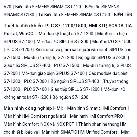
V20
Biến tần SIEMENS SINAMICS G120
Biến tần SIEMENS
SINAMICS G130
Tủ Biến tần SIEMENS SINAMICS G150
BIẾN TẦN
Thiết bị điều khiển: PLC S7-1200/1500, HMI KTP, SCADA TIA
Portal, WinCC:
Mô-đun kỹ thuật số S7-1200
Mô-đun tín hiệu
SIPLUS S7-400
Mô-đun I/O SIPLUS S7-300
Mô-đun I/O S7-1500
PLC S7-1200
Kiểm soát và giám sát người vận hành SIPLUS cho
S7-1500
Mô-đun tương tự S7-1200
Bộ nguồn SIPLUS S7-300
Giao tiếp SIPLUS S7-400
PLC S7-1500
Mô-đun tương tự SIPLUS
S7-200
Mô-đun giao diện SIPLUS S7-400
Các module đặc biệt
S7-1200
PLC S7-300
Bộ nguồn SIPLUS S7-400
Truyền thông
S7-1200
PLC S7-400
Giao tiếp SIPLUS S7-1200
Mô-đun I/O
không an toàn S7-1200
Bộ nguồn S7-1200
Màn hình công nghiệp HMI:
Màn hình Simatic HMI Comfort
Màn hình HMI Comfort ngoài trời
Màn hình HMI Comfort PRO
Màn hình Comfort INOX và INOX PCT
Thành phần hệ thống HMI
cho thiết bị bảo vệ
Màn hình SIMATIC HMI Unified Comfort
Màn