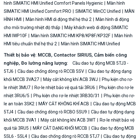
hình SIMATIC HMI Unified Comfort Panels Hygienic
Màn hình
SIMATIC HMI Unified Comfort PRO
SIMATIC WinCC Unified
MÀN
HÌNH HMI
Màn hình HMI di động thế hệ thứ 2
Màn hình di động
cho môi trường nhiệt độ thấp
Máy khách web di động SIMATIC
HMI IWP10F
Màn hình SIMATIC HMI KP8/KP8F/KP32F
Màn hình
HMI tiêu chuẩn thế hệ thứ 2
Màn hình SIMATIC HMI Unified
Thiết bị bảo vệ: MCCB, Contactor SIRIUS, Cảm biến công
nghiệp, Đo lường năng lượng:
Cầu dao tự động MCB 5TJ3 -
5TJ6
Cầu dao chống dòng rò RCCB 5SV
Cầu dao tự động dạng
khối MCCB 3VA27
Máy cắt không khí ACB 3WJ
Phụ kiện cho rơ-
le nhiệt 3MU7
Rơ-le nhiệt bảo vệ quá tải 3RU6
Phụ kiện cho rơ-le
nhiệt 3RU6/5
Phụ kiện cho rơ-le nhiệt 3RB30/31
Phụ kiện cho rơ-
le an toàn 3SK2
MÁY CẮT KHÔNG KHÍ ACB
Cầu dao tự động MCB
5TJ4
Cầu dao chống dòng rò RCBO 5SU9
Cầu dao tự động dạng
khối MCCB 3VA1
Máy cắt không khí ACB 3WT
Rơ-le nhiệt bảo vệ
quá tải 3RU5
MÁY CẮT DẠNG KHỐI MCCB
Cầu dao tự động MCB
5SL6 - 5SL4
Cầu dao chống dòng rò RCCB 5TJ7
Cầu dao tự động