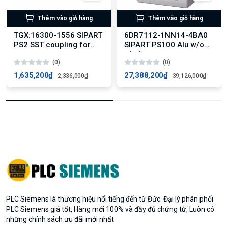
Thêm vào giỏ hàng
Thêm vào giỏ hàng
TGX:16300-1556 SIPART
6DR7112-1NN14-4BA0
PS2 SST coupling for
SIPART PS100 Alu w/o
part-turn
window
(0)
(0)
1,635,200₫
27,388,200₫
2,336,000₫
39,126,000₫
PLC Siemens là thương hiệu nổi tiếng đến từ Đức. Đại lý phân phối
PLC Siemens giá tốt, Hàng mới 100% và đầy đủ chứng từ, Luôn có
những chính sách ưu đãi mới nhất