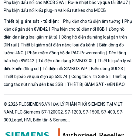
Phụ kiện đấu nối cho MCCB 3VA
Rơ-le nhiệt bảo vệ quá tải 3MU7
Phụ kiện đấu nối kiểu plug-in và kiểu rút kéo cho MCCB
Thiết bị giám sát - tủ điện:
Phụ kiện cho tủ điện âm tường
Phụ
kiện để gắn đèn 8WD42
Phụ kiện cho tủ điện nổi 8GB
Đồng hồ
điện đa năng loại gắn mặt tủ
Đồng hồ điện đa năng loại gắn trên
DIN rail
Thiết bị giám sát điện năng loại đa kênh
Biến dòng đo
lường 4NC
Phần mềm đồng hồ đo PAC Powerconfig
Đèn tầng
báo hiệu 8WD42
Tủ điện dân dụng SIMBOX XL
Thiết bị quản lý và
điều khiển động cơ
Tủ điện nổi SIMBOX WP
Biến dòng 3UL23
Thiết bị bảo vệ quá điện áp 5SD74
Công tắc vị trí 3SE5
Thiết bị
công tắc nút nhấn đèn báo 3SB
THIẾT BỊ GIÁM SÁT - ĐÈN BÁO
© 2026 PLCSIEMENS.VN | ĐẠI LÝ PHÂN PHỐI SIEMENS TẠI VIỆT
NAM. PLC Siemens S7-1200G2, S7-1200, S7-1500, S7-400, S7-
300,Logo!, HMI, Biến tần & Sensor,...