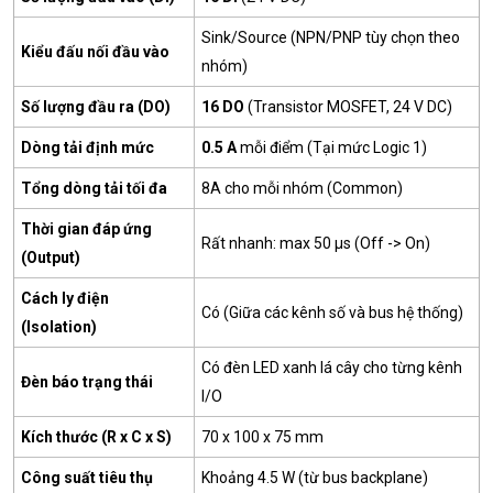
Sink/Source (NPN/PNP tùy chọn theo
Kiểu đấu nối đầu vào
nhóm)
Số lượng đầu ra (DO)
16 DO
(Transistor MOSFET, 24 V DC)
Dòng tải định mức
0.5 A
mỗi điểm (Tại mức Logic 1)
Tổng dòng tải tối đa
8A cho mỗi nhóm (Common)
Thời gian đáp ứng
Rất nhanh: max 50 µs (Off -> On)
(Output)
Cách ly điện
Có (Giữa các kênh số và bus hệ thống)
(Isolation)
Có đèn LED xanh lá cây cho từng kênh
Đèn báo trạng thái
I/O
Kích thước (R x C x S)
70 x 100 x 75 mm
Công suất tiêu thụ
Khoảng 4.5 W (từ bus backplane)