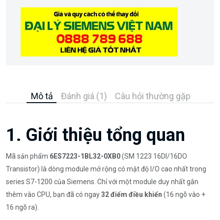
Mô tả
Đánh giá (1)
Câu hỏi thường gặp
1. Giới thiệu tổng quan
Mã sản phẩm
6ES7223-1BL32-0XB0
(SM 1223 16DI/16DO
Transistor) là dòng module mở rộng có mật độ I/O cao nhất trong
series S7-1200 của Siemens. Chỉ với một module duy nhất gắn
thêm vào CPU, bạn đã có ngay
32 điểm điều khiển
(16 ngõ vào +
16 ngõ ra).