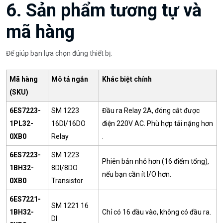
6. Sản phẩm tương tự và
mã hàng
Để giúp bạn lựa chọn đúng thiết bị:
Mã hàng
Mô tả ngắn
Khác biệt chính
(SKU)
6ES7223-
SM 1223
Đầu ra Relay 2A, đóng cắt được
1PL32-
16DI/16DO
điện 220V AC. Phù hợp tải nặng hơn
0XB0
Relay
.
6ES7223-
SM 1223
Phiên bản nhỏ hơn (16 điểm tổng),
1BH32-
8DI/8DO
nếu bạn cần ít I/O hơn.
0XB0
Transistor
6ES7221-
SM 1221 16
1BH32-
Chỉ có 16 đầu vào, không có đầu ra.
DI