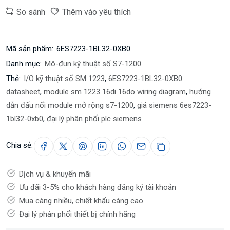
So sánh
Thêm vào yêu thích
Mã sản phẩm:
6ES7223-1BL32-0XB0
Danh mục:
Mô-đun kỹ thuật số S7-1200
Thẻ:
I/O kỹ thuật số SM 1223
,
6ES7223-1BL32-0XB0
datasheet
,
module sm 1223 16di 16do wiring diagram
,
hướng
dẫn đấu nối module mở rộng s7-1200
,
giá siemens 6es7223-
1bl32-0xb0
,
đại lý phân phối plc siemens
Chia sẻ:
Dịch vụ & khuyến mãi
Ưu đãi 3-5% cho khách hàng đăng ký tài khoản
Mua càng nhiều, chiết khấu càng cao
Đại lý phân phối thiết bị chính hãng