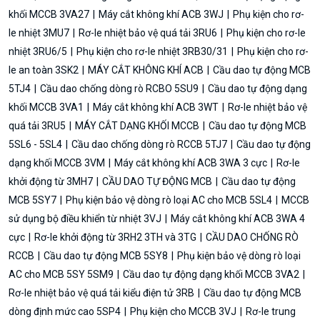
khối MCCB 3VA27
Máy cắt không khí ACB 3WJ
Phụ kiện cho rơ-
le nhiệt 3MU7
Rơ-le nhiệt bảo vệ quá tải 3RU6
Phụ kiện cho rơ-le
nhiệt 3RU6/5
Phụ kiện cho rơ-le nhiệt 3RB30/31
Phụ kiện cho rơ-
le an toàn 3SK2
MÁY CẮT KHÔNG KHÍ ACB
Cầu dao tự động MCB
5TJ4
Cầu dao chống dòng rò RCBO 5SU9
Cầu dao tự động dạng
khối MCCB 3VA1
Máy cắt không khí ACB 3WT
Rơ-le nhiệt bảo vệ
quá tải 3RU5
MÁY CẮT DẠNG KHỐI MCCB
Cầu dao tự động MCB
5SL6 - 5SL4
Cầu dao chống dòng rò RCCB 5TJ7
Cầu dao tự động
dạng khối MCCB 3VM
Máy cắt không khí ACB 3WA 3 cực
Rơ-le
khởi động từ 3MH7
CẦU DAO TỰ ĐỘNG MCB
Cầu dao tự động
MCB 5SY7
Phụ kiện bảo vệ dòng rò loại AC cho MCB 5SL4
MCCB
sử dụng bộ điều khiển từ nhiệt 3VJ
Máy cắt không khí ACB 3WA 4
cực
Rơ-le khởi động từ 3RH2 3TH và 3TG
CẦU DAO CHỐNG RÒ
RCCB
Cầu dao tự động MCB 5SY8
Phụ kiện bảo vệ dòng rò loại
AC cho MCB 5SY 5SM9
Cầu dao tự động dạng khối MCCB 3VA2
Rơ-le nhiệt bảo vệ quá tải kiểu điện tử 3RB
Cầu dao tự động MCB
dòng định mức cao 5SP4
Phụ kiện cho MCCB 3VJ
Rơ-le trung