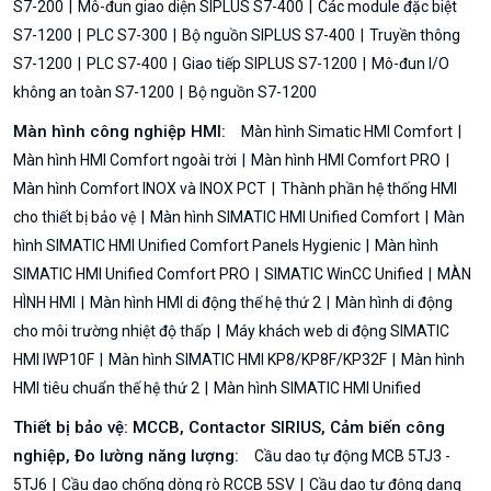
S7-200
Mô-đun giao diện SIPLUS S7-400
Các module đặc biệt
S7-1200
PLC S7-300
Bộ nguồn SIPLUS S7-400
Truyền thông
S7-1200
PLC S7-400
Giao tiếp SIPLUS S7-1200
Mô-đun I/O
không an toàn S7-1200
Bộ nguồn S7-1200
Màn hình công nghiệp HMI:
Màn hình Simatic HMI Comfort
Màn hình HMI Comfort ngoài trời
Màn hình HMI Comfort PRO
Màn hình Comfort INOX và INOX PCT
Thành phần hệ thống HMI
cho thiết bị bảo vệ
Màn hình SIMATIC HMI Unified Comfort
Màn
hình SIMATIC HMI Unified Comfort Panels Hygienic
Màn hình
SIMATIC HMI Unified Comfort PRO
SIMATIC WinCC Unified
MÀN
HÌNH HMI
Màn hình HMI di động thế hệ thứ 2
Màn hình di động
cho môi trường nhiệt độ thấp
Máy khách web di động SIMATIC
HMI IWP10F
Màn hình SIMATIC HMI KP8/KP8F/KP32F
Màn hình
HMI tiêu chuẩn thế hệ thứ 2
Màn hình SIMATIC HMI Unified
Thiết bị bảo vệ: MCCB, Contactor SIRIUS, Cảm biến công
nghiệp, Đo lường năng lượng:
Cầu dao tự động MCB 5TJ3 -
5TJ6
Cầu dao chống dòng rò RCCB 5SV
Cầu dao tự động dạng