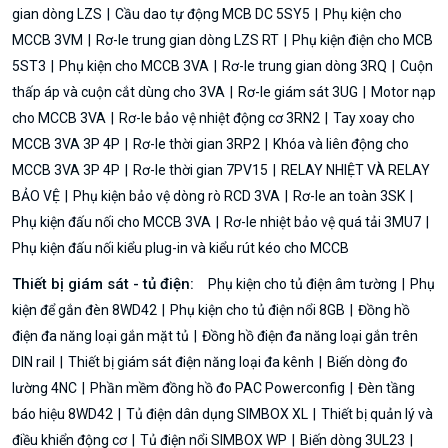
gian dòng LZS
Cầu dao tự động MCB DC 5SY5
Phụ kiện cho
MCCB 3VM
Rơ-le trung gian dòng LZS RT
Phụ kiện điện cho MCB
5ST3
Phụ kiện cho MCCB 3VA
Rơ-le trung gian dòng 3RQ
Cuộn
thấp áp và cuộn cắt dùng cho 3VA
Rơ-le giám sát 3UG
Motor nạp
cho MCCB 3VA
Rơ-le bảo vệ nhiệt động cơ 3RN2
Tay xoay cho
MCCB 3VA 3P 4P
Rơ-le thời gian 3RP2
Khóa và liên động cho
MCCB 3VA 3P 4P
Rơ-le thời gian 7PV15
RELAY NHIỆT VÀ RELAY
BẢO VỆ
Phụ kiện bảo vệ dòng rò RCD 3VA
Rơ-le an toàn 3SK
Phụ kiện đấu nối cho MCCB 3VA
Rơ-le nhiệt bảo vệ quá tải 3MU7
Phụ kiện đấu nối kiểu plug-in và kiểu rút kéo cho MCCB
Thiết bị giám sát - tủ điện:
Phụ kiện cho tủ điện âm tường
Phụ
kiện để gắn đèn 8WD42
Phụ kiện cho tủ điện nổi 8GB
Đồng hồ
điện đa năng loại gắn mặt tủ
Đồng hồ điện đa năng loại gắn trên
DIN rail
Thiết bị giám sát điện năng loại đa kênh
Biến dòng đo
lường 4NC
Phần mềm đồng hồ đo PAC Powerconfig
Đèn tầng
báo hiệu 8WD42
Tủ điện dân dụng SIMBOX XL
Thiết bị quản lý và
điều khiển động cơ
Tủ điện nổi SIMBOX WP
Biến dòng 3UL23