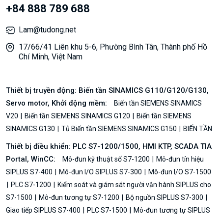
+84 888 789 688
Lam@tudong.net
17/66/41 Liên khu 5-6, Phường Bình Tân, Thành phố Hồ
Chí Minh, Việt Nam
Thiết bị truyền động: Biến tần SINAMICS G110/G120/G130,
Servo motor, Khởi động mềm:
Biến tần SIEMENS SINAMICS
V20
Biến tần SIEMENS SINAMICS G120
Biến tần SIEMENS
SINAMICS G130
Tủ Biến tần SIEMENS SINAMICS G150
BIẾN TẦN
Thiết bị điều khiển: PLC S7-1200/1500, HMI KTP, SCADA TIA
Portal, WinCC:
Mô-đun kỹ thuật số S7-1200
Mô-đun tín hiệu
SIPLUS S7-400
Mô-đun I/O SIPLUS S7-300
Mô-đun I/O S7-1500
PLC S7-1200
Kiểm soát và giám sát người vận hành SIPLUS cho
S7-1500
Mô-đun tương tự S7-1200
Bộ nguồn SIPLUS S7-300
Giao tiếp SIPLUS S7-400
PLC S7-1500
Mô-đun tương tự SIPLUS