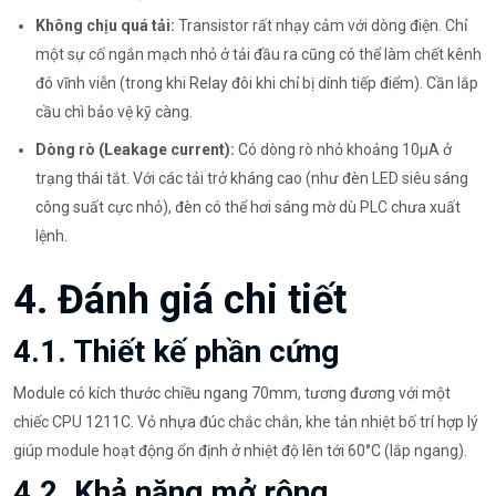
Không chịu quá tải:
Transistor rất nhạy cảm với dòng điện. Chỉ
một sự cố ngắn mạch nhỏ ở tải đầu ra cũng có thể làm chết kênh
đó vĩnh viễn (trong khi Relay đôi khi chỉ bị dính tiếp điểm). Cần lắp
cầu chì bảo vệ kỹ càng.
Dòng rò (Leakage current):
Có dòng rò nhỏ khoảng 10µA ở
trạng thái tắt. Với các tải trở kháng cao (như đèn LED siêu sáng
công suất cực nhỏ), đèn có thể hơi sáng mờ dù PLC chưa xuất
lệnh.
4. Đánh giá chi tiết
4.1. Thiết kế phần cứng
Module có kích thước chiều ngang 70mm, tương đương với một
chiếc CPU 1211C. Vỏ nhựa đúc chắc chắn, khe tản nhiệt bố trí hợp lý
giúp module hoạt động ổn định ở nhiệt độ lên tới 60°C (lắp ngang).
4.2. Khả năng mở rộng