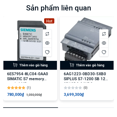
Sản phẩm liên quan
Hot
Thêm vào giỏ hàng
Thêm vào giỏ hàng
6ES7954-8LC04-0AA0
6AG1223-0BD30-5XB0
SIMATIC S7 memory
SIPLUS S7-1200 SB 1223
card, 4 MB
2DI/2DQ 24VDC
(1)
(0)
780,000₫
3,699,300₫
1,350,000₫