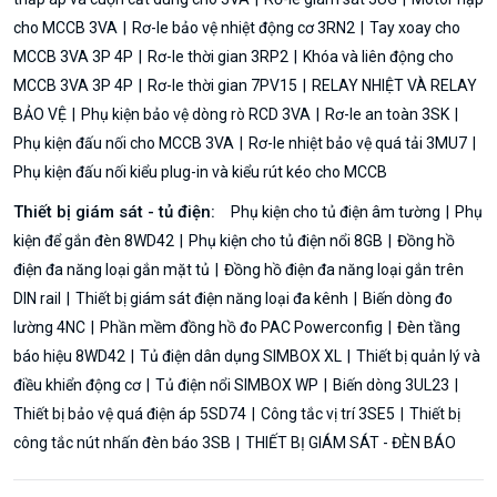
cho MCCB 3VA
Rơ-le bảo vệ nhiệt động cơ 3RN2
Tay xoay cho
MCCB 3VA 3P 4P
Rơ-le thời gian 3RP2
Khóa và liên động cho
MCCB 3VA 3P 4P
Rơ-le thời gian 7PV15
RELAY NHIỆT VÀ RELAY
BẢO VỆ
Phụ kiện bảo vệ dòng rò RCD 3VA
Rơ-le an toàn 3SK
Phụ kiện đấu nối cho MCCB 3VA
Rơ-le nhiệt bảo vệ quá tải 3MU7
Phụ kiện đấu nối kiểu plug-in và kiểu rút kéo cho MCCB
Thiết bị giám sát - tủ điện:
Phụ kiện cho tủ điện âm tường
Phụ
kiện để gắn đèn 8WD42
Phụ kiện cho tủ điện nổi 8GB
Đồng hồ
điện đa năng loại gắn mặt tủ
Đồng hồ điện đa năng loại gắn trên
DIN rail
Thiết bị giám sát điện năng loại đa kênh
Biến dòng đo
lường 4NC
Phần mềm đồng hồ đo PAC Powerconfig
Đèn tầng
báo hiệu 8WD42
Tủ điện dân dụng SIMBOX XL
Thiết bị quản lý và
điều khiển động cơ
Tủ điện nổi SIMBOX WP
Biến dòng 3UL23
Thiết bị bảo vệ quá điện áp 5SD74
Công tắc vị trí 3SE5
Thiết bị
công tắc nút nhấn đèn báo 3SB
THIẾT BỊ GIÁM SÁT - ĐÈN BÁO