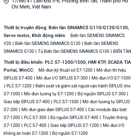
17/66/41 Liên khu 5-6, Phường Bình Tân, Thành phố Hồ
Chí Minh, Việt Nam
Thiết bị truyền động: Biến tần SINAMICS G110/G120/G130,
Servo motor, Khởi động mềm:
Biến tần SIEMENS SINAMICS
V20
Biến tần SIEMENS SINAMICS G120
Biến tần SIEMENS
SINAMICS G130
Tủ Biến tần SIEMENS SINAMICS G150
BIẾN TẦN
Thiết bị điều khiển: PLC S7-1200/1500, HMI KTP, SCADA TIA
Portal, WinCC:
Mô-đun kỹ thuật số S7-1200
Mô-đun tín hiệu
SIPLUS S7-400
Mô-đun I/O SIPLUS S7-300
Mô-đun I/O S7-1500
PLC S7-1200
Kiểm soát và giám sát người vận hành SIPLUS cho
S7-1500
Mô-đun tương tự S7-1200
Bộ nguồn SIPLUS S7-300
Giao tiếp SIPLUS S7-400
PLC S7-1500
Mô-đun tương tự SIPLUS
S7-200
Mô-đun giao diện SIPLUS S7-400
Các module đặc biệt
S7-1200
PLC S7-300
Bộ nguồn SIPLUS S7-400
Truyền thông
S7-1200
PLC S7-400
Giao tiếp SIPLUS S7-1200
Mô-đun I/O
không an toàn S7-1200
Bộ nguồn S7-1200