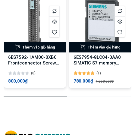
Thêm vào giỏ hàng
Thêm vào giỏ hàng
6ES7592-1AM00-0XB0
6ES7954-8LC04-0AA0
Frontconnector Screw
SIMATIC S7 memory
Type (35mm Mod.)
card, 4 MB
(0)
(1)
800,000₫
780,000₫
1,350,000₫