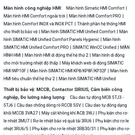
Màn hình công nghiệp HMI:
Màn hình Simatic HMI Comfort
Màn hình HMI Comfort ngoài trời
Màn hình HMI Comfort PRO
Màn hình Comfort INOX và INOX PCT
Thành phần hệ thống HMI
cho thiết bị bảo vệ
Màn hình SIMATIC HMI Unified Comfort
Màn
hình SIMATIC HMI Unified Comfort Panels Hygienic
Màn hình
SIMATIC HMI Unified Comfort PRO
SIMATIC WinCC Unified
MÀN
HÌNH HMI
Màn hình HMI di động thế hệ thứ 2
Màn hình di động
cho môi trường nhiệt độ thấp
Máy khách web di động SIMATIC
HMI IWP10F
Màn hình SIMATIC HMI KP8/KP8F/KP32F
Màn hình
HMI tiêu chuẩn thế hệ thứ 2
Màn hình SIMATIC HMI Unified
Thiết bị bảo vệ: MCCB, Contactor SIRIUS, Cảm biến công
nghiệp, Đo lường năng lượng:
Cầu dao tự động MCB 5TJ3 -
5TJ6
Cầu dao chống dòng rò RCCB 5SV
Cầu dao tự động dạng
khối MCCB 3VA27
Máy cắt không khí ACB 3WJ
Phụ kiện cho rơ-
le nhiệt 3MU7
Rơ-le nhiệt bảo vệ quá tải 3RU6
Phụ kiện cho rơ-le
nhiệt 3RU6/5
Phụ kiện cho rơ-le nhiệt 3RB30/31
Phụ kiện cho rơ-