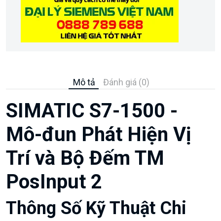
Mô tả
Đánh giá (0)
SIMATIC S7-1500 -
Mô-đun Phát Hiện Vị
Trí và Bộ Đếm TM
PosInput 2
Thông Số Kỹ Thuật Chi