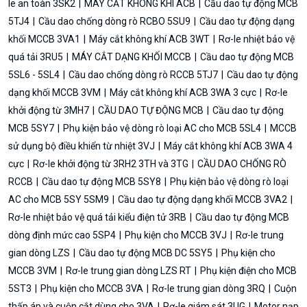
le an toàn 3SK2
MÁY CẮT KHÔNG KHÍ ACB
Cầu dao tự động MCB
5TJ4
Cầu dao chống dòng rò RCBO 5SU9
Cầu dao tự động dạng
khối MCCB 3VA1
Máy cắt không khí ACB 3WT
Rơ-le nhiệt bảo vệ
quá tải 3RU5
MÁY CẮT DẠNG KHỐI MCCB
Cầu dao tự động MCB
5SL6 - 5SL4
Cầu dao chống dòng rò RCCB 5TJ7
Cầu dao tự động
dạng khối MCCB 3VM
Máy cắt không khí ACB 3WA 3 cực
Rơ-le
khởi động từ 3MH7
CẦU DAO TỰ ĐỘNG MCB
Cầu dao tự động
MCB 5SY7
Phụ kiện bảo vệ dòng rò loại AC cho MCB 5SL4
MCCB
sử dụng bộ điều khiển từ nhiệt 3VJ
Máy cắt không khí ACB 3WA 4
cực
Rơ-le khởi động từ 3RH2 3TH và 3TG
CẦU DAO CHỐNG RÒ
RCCB
Cầu dao tự động MCB 5SY8
Phụ kiện bảo vệ dòng rò loại
AC cho MCB 5SY 5SM9
Cầu dao tự động dạng khối MCCB 3VA2
Rơ-le nhiệt bảo vệ quá tải kiểu điện tử 3RB
Cầu dao tự động MCB
dòng định mức cao 5SP4
Phụ kiện cho MCCB 3VJ
Rơ-le trung
gian dòng LZS
Cầu dao tự động MCB DC 5SY5
Phụ kiện cho
MCCB 3VM
Rơ-le trung gian dòng LZS RT
Phụ kiện điện cho MCB
5ST3
Phụ kiện cho MCCB 3VA
Rơ-le trung gian dòng 3RQ
Cuộn
thấp áp và cuộn cắt dùng cho 3VA
Rơ-le giám sát 3UG
Motor nạp