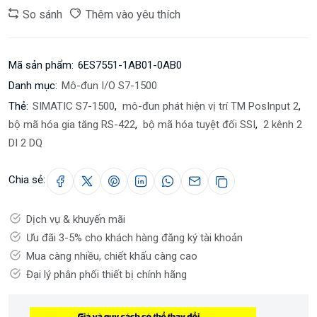
So sánh
Thêm vào yêu thích
Mã sản phẩm:
6ES7551-1AB01-0AB0
Danh mục:
Mô-đun I/O S7-1500
Thẻ:
SIMATIC S7-1500
,
mô-đun phát hiện vị trí TM PosInput 2
,
bộ mã hóa gia tăng RS-422
,
bộ mã hóa tuyệt đối SSI
,
2 kênh 2
DI 2 DQ
Chia sẻ:
Dịch vụ & khuyến mãi
Ưu đãi 3-5% cho khách hàng đăng ký tài khoản
Mua càng nhiều, chiết khấu càng cao
Đại lý phân phối thiết bị chính hãng