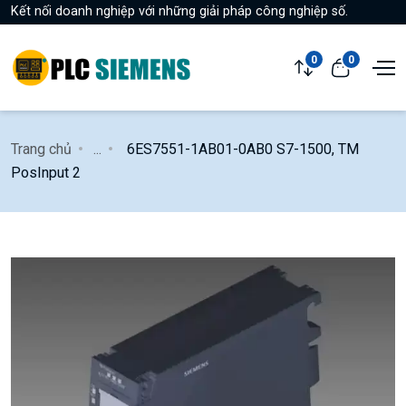
Kết nối doanh nghiệp với những giải pháp công nghiệp số.
0
0
Trang chủ
...
6ES7551-1AB01-0AB0 S7-1500, TM
PosInput 2