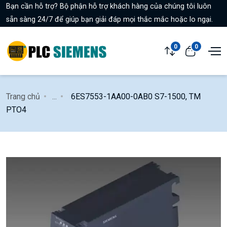
Bạn cần hỗ trợ? Bộ phận hỗ trợ khách hàng của chúng tôi luôn
sẵn sàng 24/7 để giúp bạn giải đáp mọi thắc mắc hoặc lo ngại.
0
0
Trang chủ
...
6ES7553-1AA00-0AB0 S7-1500, TM
PTO4