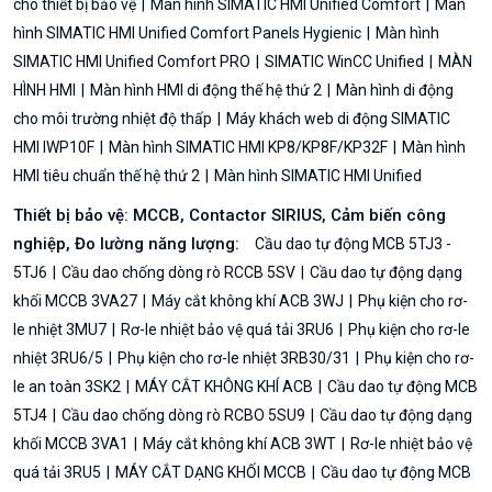
cho thiết bị bảo vệ
Màn hình SIMATIC HMI Unified Comfort
Màn
hình SIMATIC HMI Unified Comfort Panels Hygienic
Màn hình
SIMATIC HMI Unified Comfort PRO
SIMATIC WinCC Unified
MÀN
HÌNH HMI
Màn hình HMI di động thế hệ thứ 2
Màn hình di động
cho môi trường nhiệt độ thấp
Máy khách web di động SIMATIC
HMI IWP10F
Màn hình SIMATIC HMI KP8/KP8F/KP32F
Màn hình
HMI tiêu chuẩn thế hệ thứ 2
Màn hình SIMATIC HMI Unified
Thiết bị bảo vệ: MCCB, Contactor SIRIUS, Cảm biến công
nghiệp, Đo lường năng lượng:
Cầu dao tự động MCB 5TJ3 -
5TJ6
Cầu dao chống dòng rò RCCB 5SV
Cầu dao tự động dạng
khối MCCB 3VA27
Máy cắt không khí ACB 3WJ
Phụ kiện cho rơ-
le nhiệt 3MU7
Rơ-le nhiệt bảo vệ quá tải 3RU6
Phụ kiện cho rơ-le
nhiệt 3RU6/5
Phụ kiện cho rơ-le nhiệt 3RB30/31
Phụ kiện cho rơ-
le an toàn 3SK2
MÁY CẮT KHÔNG KHÍ ACB
Cầu dao tự động MCB
5TJ4
Cầu dao chống dòng rò RCBO 5SU9
Cầu dao tự động dạng
khối MCCB 3VA1
Máy cắt không khí ACB 3WT
Rơ-le nhiệt bảo vệ
quá tải 3RU5
MÁY CẮT DẠNG KHỐI MCCB
Cầu dao tự động MCB