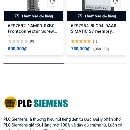
Thêm vào giỏ hàng
Thêm vào giỏ hàng
6ES7592-1AM00-0XB0
6ES7954-8LC04-0AA0
Frontconnector Screw
SIMATIC S7 memory
Type (35mm Mod.)
card, 4 MB
(0)
(1)
800,000₫
780,000₫
1,350,000₫
PLC Siemens là thương hiệu nổi tiếng đến từ Đức. Đại lý phân phối
PLC Siemens giá tốt, Hàng mới 100% và đầy đủ chứng từ, Luôn có