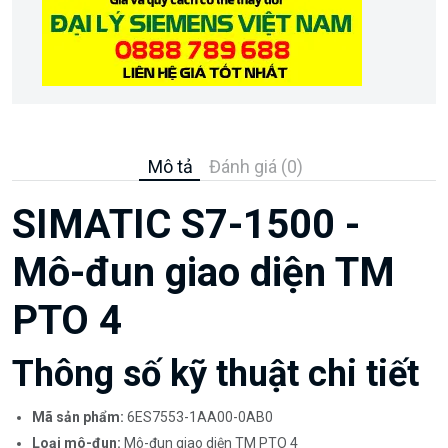
Mô tả
Đánh giá (0)
SIMATIC S7-1500 -
Mô-đun giao diện TM
PTO 4
Thông số kỹ thuật chi tiết
Mã sản phẩm:
6ES7553-1AA00-0AB0
Loại mô-đun:
Mô-đun giao diện TM PTO 4