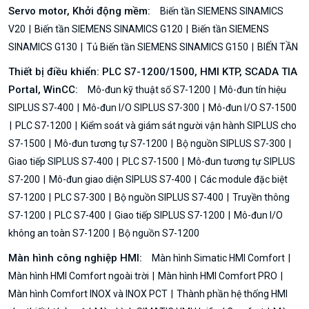
Servo motor, Khởi động mềm:
Biến tần SIEMENS SINAMICS
V20
Biến tần SIEMENS SINAMICS G120
Biến tần SIEMENS
SINAMICS G130
Tủ Biến tần SIEMENS SINAMICS G150
BIẾN TẦN
Thiết bị điều khiển: PLC S7-1200/1500, HMI KTP, SCADA TIA
Portal, WinCC:
Mô-đun kỹ thuật số S7-1200
Mô-đun tín hiệu
SIPLUS S7-400
Mô-đun I/O SIPLUS S7-300
Mô-đun I/O S7-1500
PLC S7-1200
Kiểm soát và giám sát người vận hành SIPLUS cho
S7-1500
Mô-đun tương tự S7-1200
Bộ nguồn SIPLUS S7-300
Giao tiếp SIPLUS S7-400
PLC S7-1500
Mô-đun tương tự SIPLUS
S7-200
Mô-đun giao diện SIPLUS S7-400
Các module đặc biệt
S7-1200
PLC S7-300
Bộ nguồn SIPLUS S7-400
Truyền thông
S7-1200
PLC S7-400
Giao tiếp SIPLUS S7-1200
Mô-đun I/O
không an toàn S7-1200
Bộ nguồn S7-1200
Màn hình công nghiệp HMI:
Màn hình Simatic HMI Comfort
Màn hình HMI Comfort ngoài trời
Màn hình HMI Comfort PRO
Màn hình Comfort INOX và INOX PCT
Thành phần hệ thống HMI