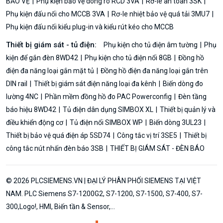
BẢO VỆ
Phụ kiện bảo vệ dòng rò RCD 3VA
Rơ-le an toàn 3SK
Phụ kiện đấu nối cho MCCB 3VA
Rơ-le nhiệt bảo vệ quá tải 3MU7
Phụ kiện đấu nối kiểu plug-in và kiểu rút kéo cho MCCB
Thiết bị giám sát - tủ điện:
Phụ kiện cho tủ điện âm tường
Phụ
kiện để gắn đèn 8WD42
Phụ kiện cho tủ điện nổi 8GB
Đồng hồ
điện đa năng loại gắn mặt tủ
Đồng hồ điện đa năng loại gắn trên
DIN rail
Thiết bị giám sát điện năng loại đa kênh
Biến dòng đo
lường 4NC
Phần mềm đồng hồ đo PAC Powerconfig
Đèn tầng
báo hiệu 8WD42
Tủ điện dân dụng SIMBOX XL
Thiết bị quản lý và
điều khiển động cơ
Tủ điện nổi SIMBOX WP
Biến dòng 3UL23
Thiết bị bảo vệ quá điện áp 5SD74
Công tắc vị trí 3SE5
Thiết bị
công tắc nút nhấn đèn báo 3SB
THIẾT BỊ GIÁM SÁT - ĐÈN BÁO
© 2026 PLCSIEMENS.VN | ĐẠI LÝ PHÂN PHỐI SIEMENS TẠI VIỆT
NAM. PLC Siemens S7-1200G2, S7-1200, S7-1500, S7-400, S7-
300,Logo!, HMI, Biến tần & Sensor,...