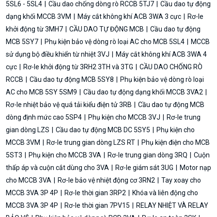
5SL6 - 5SL4
Cầu dao chống dòng rò RCCB 5TJ7
Cầu dao tự động
dạng khối MCCB 3VM
Máy cắt không khí ACB 3WA 3 cực
Rơ-le
khởi động từ 3MH7
CẦU DAO TỰ ĐỘNG MCB
Cầu dao tự động
MCB 5SY7
Phụ kiện bảo vệ dòng rò loại AC cho MCB 5SL4
MCCB
sử dụng bộ điều khiển từ nhiệt 3VJ
Máy cắt không khí ACB 3WA 4
cực
Rơ-le khởi động từ 3RH2 3TH và 3TG
CẦU DAO CHỐNG RÒ
RCCB
Cầu dao tự động MCB 5SY8
Phụ kiện bảo vệ dòng rò loại
AC cho MCB 5SY 5SM9
Cầu dao tự động dạng khối MCCB 3VA2
Rơ-le nhiệt bảo vệ quá tải kiểu điện tử 3RB
Cầu dao tự động MCB
dòng định mức cao 5SP4
Phụ kiện cho MCCB 3VJ
Rơ-le trung
gian dòng LZS
Cầu dao tự động MCB DC 5SY5
Phụ kiện cho
MCCB 3VM
Rơ-le trung gian dòng LZS RT
Phụ kiện điện cho MCB
5ST3
Phụ kiện cho MCCB 3VA
Rơ-le trung gian dòng 3RQ
Cuộn
thấp áp và cuộn cắt dùng cho 3VA
Rơ-le giám sát 3UG
Motor nạp
cho MCCB 3VA
Rơ-le bảo vệ nhiệt động cơ 3RN2
Tay xoay cho
MCCB 3VA 3P 4P
Rơ-le thời gian 3RP2
Khóa và liên động cho
MCCB 3VA 3P 4P
Rơ-le thời gian 7PV15
RELAY NHIỆT VÀ RELAY