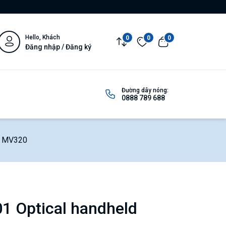
Hello, Khách
0
0
0
Đăng nhập / Đăng ký
Đường dây nóng:
0888 789 688
r MV320
 Optical handheld