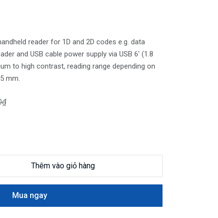
andheld reader for 1D and 2D codes e.g. data
eader and USB cable power supply via USB 6' (1.8
um to high contrast, reading range depending on
75 mm.
0₫
Thêm vào giỏ hàng
Mua ngay