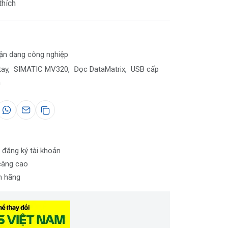
thích
ận dạng công nghiệp
tay
,
SIMATIC MV320
,
Đọc DataMatrix
,
USB cấp
m
 đăng ký tài khoản
càng cao
nh hãng