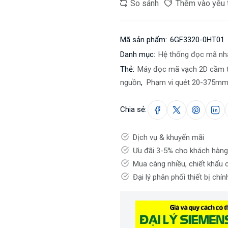
So sánh
Thêm vào yêu 
Mã sản phẩm:
6GF3320-0HT01
Danh mục:
Hệ thống đọc mã nh
Thẻ:
Máy đọc mã vạch 2D cầm 
nguồn
,
Phạm vi quét 20-375m
Chia sẻ:
Dịch vụ & khuyến mãi
Ưu đãi 3-5% cho khách hàng
Mua càng nhiều, chiết khấu 
Đại lý phân phối thiết bị chí