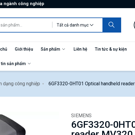
ủa ngành công nghiệp
Tất cả danh mục
 chủ
Giới thiệu
Sản phẩm
Liên hệ
Tin tức & sự kiện
 tin sản phẩm
n dạng công nghiệp
6GF3320-0HT01 Optical handheld reade
SIEMENS
6GF3320-0HT01
reader MV320