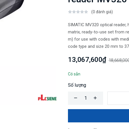
(0 đánh giá)
SIMATIC MV320 optical reader, h
matrix, ready-to-use set from r
m) for use with codes with medi
code type and size 20 mm to 3
13,067,600₫
18,668,00
Có sẵn
Số lượng