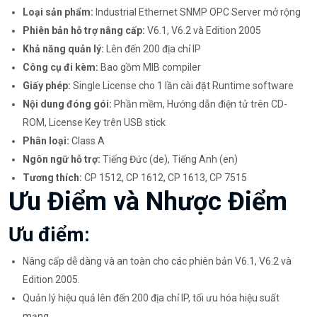
Loại sản phẩm:
Industrial Ethernet SNMP OPC Server mở rộng
Phiên bản hỗ trợ nâng cấp:
V6.1, V6.2 và Edition 2005
Khả năng quản lý:
Lên đến 200 địa chỉ IP
Công cụ đi kèm:
Bao gồm MIB compiler
Giấy phép:
Single License cho 1 lần cài đặt Runtime software
Nội dung đóng gói:
Phần mềm, Hướng dẫn điện tử trên CD-
ROM, License Key trên USB stick
Phân loại:
Class A
Ngôn ngữ hỗ trợ:
Tiếng Đức (de), Tiếng Anh (en)
Tương thích:
CP 1512, CP 1612, CP 1613, CP 7515
Ưu Điểm và Nhược Điểm
Ưu điểm:
Nâng cấp dễ dàng và an toàn cho các phiên bản V6.1, V6.2 và
Edition 2005.
Quản lý hiệu quả lên đến 200 địa chỉ IP, tối ưu hóa hiệu suất
mạng.