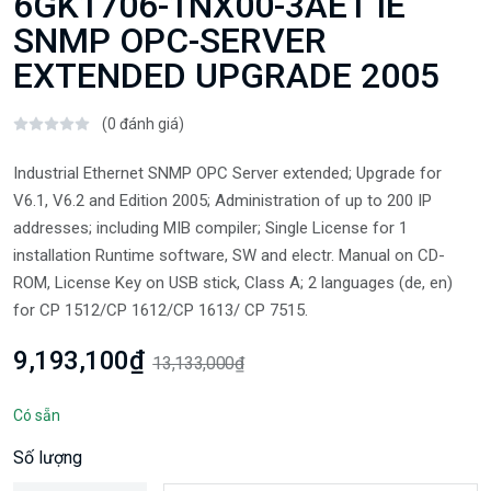
6GK1706-1NX00-3AE1 IE
SNMP OPC-SERVER
EXTENDED UPGRADE 2005
(0 đánh giá)
Industrial Ethernet SNMP OPC Server extended; Upgrade for
V6.1, V6.2 and Edition 2005; Administration of up to 200 IP
addresses; including MIB compiler; Single License for 1
installation Runtime software, SW and electr. Manual on CD-
ROM, License Key on USB stick, Class A; 2 languages (de, en)
for CP 1512/CP 1612/CP 1613/ CP 7515.
9,193,100₫
13,133,000₫
Có sẵn
Số lượng