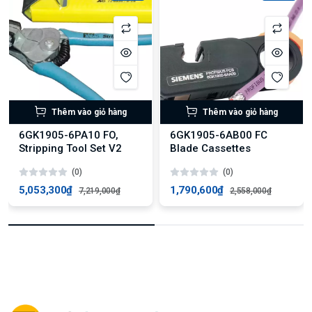
Thêm vào giỏ hàng
Thêm vào giỏ hàng
6GK1905-6PA10 FO,
6GK1905-6AB00 FC
Stripping Tool Set V2
Blade Cassettes
(0)
(0)
5,053,300₫
1,790,600₫
7,219,000₫
2,558,000₫