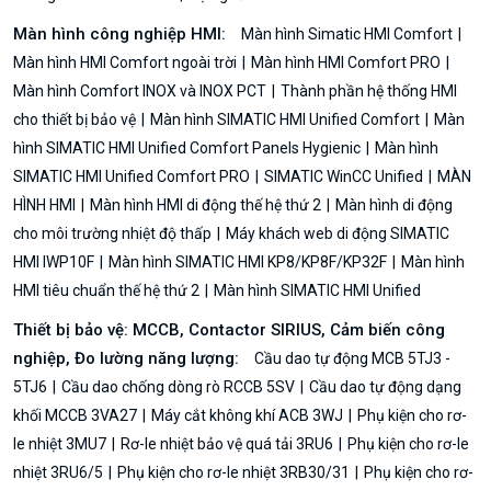
Màn hình công nghiệp HMI:
Màn hình Simatic HMI Comfort
Màn hình HMI Comfort ngoài trời
Màn hình HMI Comfort PRO
Màn hình Comfort INOX và INOX PCT
Thành phần hệ thống HMI
cho thiết bị bảo vệ
Màn hình SIMATIC HMI Unified Comfort
Màn
hình SIMATIC HMI Unified Comfort Panels Hygienic
Màn hình
SIMATIC HMI Unified Comfort PRO
SIMATIC WinCC Unified
MÀN
HÌNH HMI
Màn hình HMI di động thế hệ thứ 2
Màn hình di động
cho môi trường nhiệt độ thấp
Máy khách web di động SIMATIC
HMI IWP10F
Màn hình SIMATIC HMI KP8/KP8F/KP32F
Màn hình
HMI tiêu chuẩn thế hệ thứ 2
Màn hình SIMATIC HMI Unified
Thiết bị bảo vệ: MCCB, Contactor SIRIUS, Cảm biến công
nghiệp, Đo lường năng lượng:
Cầu dao tự động MCB 5TJ3 -
5TJ6
Cầu dao chống dòng rò RCCB 5SV
Cầu dao tự động dạng
khối MCCB 3VA27
Máy cắt không khí ACB 3WJ
Phụ kiện cho rơ-
le nhiệt 3MU7
Rơ-le nhiệt bảo vệ quá tải 3RU6
Phụ kiện cho rơ-le
nhiệt 3RU6/5
Phụ kiện cho rơ-le nhiệt 3RB30/31
Phụ kiện cho rơ-