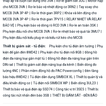
thấp áp và cuộn cắt dùng cho 3VA
Rơ-le giám sát 3UG
Motor nạp
cho MCCB 3VA
Rơ-le bảo vệ nhiệt động cơ 3RN2
Tay xoay cho
MCCB 3VA 3P 4P
Rơ-le thời gian 3RP2
Khóa và liên động cho
MCCB 3VA 3P 4P
Rơ-le thời gian 7PV15
RELAY NHIỆT VÀ RELAY
BẢO VỆ
Phụ kiện bảo vệ dòng rò RCD 3VA
Rơ-le an toàn 3SK
Phụ kiện đấu nối cho MCCB 3VA
Rơ-le nhiệt bảo vệ quá tải 3MU7
Phụ kiện đấu nối kiểu plug-in và kiểu rút kéo cho MCCB
Thiết bị giám sát - tủ điện:
Phụ kiện cho tủ điện âm tường
Phụ
kiện để gắn đèn 8WD42
Phụ kiện cho tủ điện nổi 8GB
Đồng hồ
điện đa năng loại gắn mặt tủ
Đồng hồ điện đa năng loại gắn trên
DIN rail
Thiết bị giám sát điện năng loại đa kênh
Biến dòng đo
lường 4NC
Phần mềm đồng hồ đo PAC Powerconfig
Đèn tầng
báo hiệu 8WD42
Tủ điện dân dụng SIMBOX XL
Thiết bị quản lý và
điều khiển động cơ
Tủ điện nổi SIMBOX WP
Biến dòng 3UL23
Thiết bị bảo vệ quá điện áp 5SD74
Công tắc vị trí 3SE5
Thiết bị
công tắc nút nhấn đèn báo 3SB
THIẾT BỊ GIÁM SÁT - ĐÈN BÁO