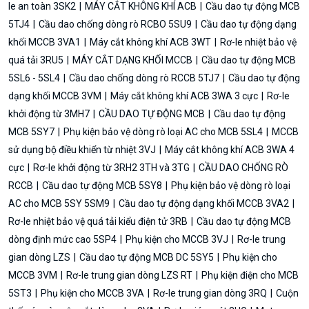
le an toàn 3SK2
MÁY CẮT KHÔNG KHÍ ACB
Cầu dao tự động MCB
5TJ4
Cầu dao chống dòng rò RCBO 5SU9
Cầu dao tự động dạng
khối MCCB 3VA1
Máy cắt không khí ACB 3WT
Rơ-le nhiệt bảo vệ
quá tải 3RU5
MÁY CẮT DẠNG KHỐI MCCB
Cầu dao tự động MCB
5SL6 - 5SL4
Cầu dao chống dòng rò RCCB 5TJ7
Cầu dao tự động
dạng khối MCCB 3VM
Máy cắt không khí ACB 3WA 3 cực
Rơ-le
khởi động từ 3MH7
CẦU DAO TỰ ĐỘNG MCB
Cầu dao tự động
MCB 5SY7
Phụ kiện bảo vệ dòng rò loại AC cho MCB 5SL4
MCCB
sử dụng bộ điều khiển từ nhiệt 3VJ
Máy cắt không khí ACB 3WA 4
cực
Rơ-le khởi động từ 3RH2 3TH và 3TG
CẦU DAO CHỐNG RÒ
RCCB
Cầu dao tự động MCB 5SY8
Phụ kiện bảo vệ dòng rò loại
AC cho MCB 5SY 5SM9
Cầu dao tự động dạng khối MCCB 3VA2
Rơ-le nhiệt bảo vệ quá tải kiểu điện tử 3RB
Cầu dao tự động MCB
dòng định mức cao 5SP4
Phụ kiện cho MCCB 3VJ
Rơ-le trung
gian dòng LZS
Cầu dao tự động MCB DC 5SY5
Phụ kiện cho
MCCB 3VM
Rơ-le trung gian dòng LZS RT
Phụ kiện điện cho MCB
5ST3
Phụ kiện cho MCCB 3VA
Rơ-le trung gian dòng 3RQ
Cuộn