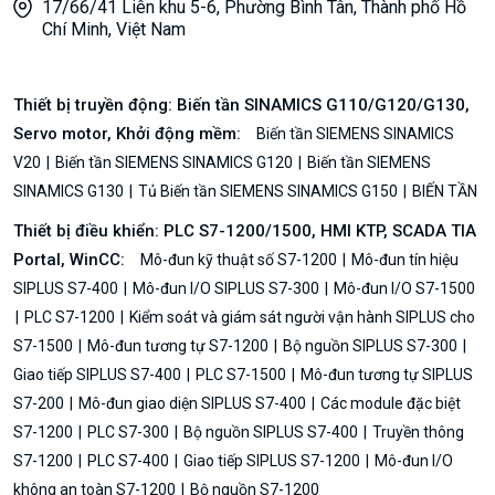
17/66/41 Liên khu 5-6, Phường Bình Tân, Thành phố Hồ
Chí Minh, Việt Nam
Thiết bị truyền động: Biến tần SINAMICS G110/G120/G130,
Servo motor, Khởi động mềm:
Biến tần SIEMENS SINAMICS
V20
Biến tần SIEMENS SINAMICS G120
Biến tần SIEMENS
SINAMICS G130
Tủ Biến tần SIEMENS SINAMICS G150
BIẾN TẦN
Thiết bị điều khiển: PLC S7-1200/1500, HMI KTP, SCADA TIA
Portal, WinCC:
Mô-đun kỹ thuật số S7-1200
Mô-đun tín hiệu
SIPLUS S7-400
Mô-đun I/O SIPLUS S7-300
Mô-đun I/O S7-1500
PLC S7-1200
Kiểm soát và giám sát người vận hành SIPLUS cho
S7-1500
Mô-đun tương tự S7-1200
Bộ nguồn SIPLUS S7-300
Giao tiếp SIPLUS S7-400
PLC S7-1500
Mô-đun tương tự SIPLUS
S7-200
Mô-đun giao diện SIPLUS S7-400
Các module đặc biệt
S7-1200
PLC S7-300
Bộ nguồn SIPLUS S7-400
Truyền thông
S7-1200
PLC S7-400
Giao tiếp SIPLUS S7-1200
Mô-đun I/O
không an toàn S7-1200
Bộ nguồn S7-1200