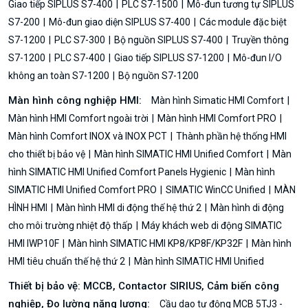
Giao tiếp SIPLUS S7-400
PLC S7-1500
Mô-đun tương tự SIPLUS
S7-200
Mô-đun giao diện SIPLUS S7-400
Các module đặc biệt
S7-1200
PLC S7-300
Bộ nguồn SIPLUS S7-400
Truyền thông
S7-1200
PLC S7-400
Giao tiếp SIPLUS S7-1200
Mô-đun I/O
không an toàn S7-1200
Bộ nguồn S7-1200
Màn hình công nghiệp HMI:
Màn hình Simatic HMI Comfort
Màn hình HMI Comfort ngoài trời
Màn hình HMI Comfort PRO
Màn hình Comfort INOX và INOX PCT
Thành phần hệ thống HMI
cho thiết bị bảo vệ
Màn hình SIMATIC HMI Unified Comfort
Màn
hình SIMATIC HMI Unified Comfort Panels Hygienic
Màn hình
SIMATIC HMI Unified Comfort PRO
SIMATIC WinCC Unified
MÀN
HÌNH HMI
Màn hình HMI di động thế hệ thứ 2
Màn hình di động
cho môi trường nhiệt độ thấp
Máy khách web di động SIMATIC
HMI IWP10F
Màn hình SIMATIC HMI KP8/KP8F/KP32F
Màn hình
HMI tiêu chuẩn thế hệ thứ 2
Màn hình SIMATIC HMI Unified
Thiết bị bảo vệ: MCCB, Contactor SIRIUS, Cảm biến công
nghiệp, Đo lường năng lượng:
Cầu dao tự động MCB 5TJ3 -