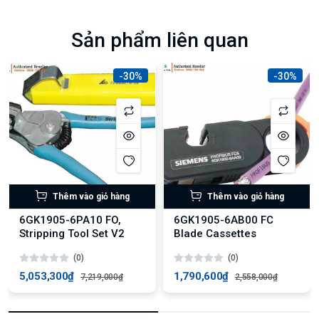
Sản phẩm liên quan
-30%
-30%
Thêm vào giỏ hàng
Thêm vào giỏ hàng
6GK1905-6PA10 FO,
6GK1905-6AB00 FC
Stripping Tool Set V2
Blade Cassettes
(0)
(0)
5,053,300₫
1,790,600₫
7,219,000₫
2,558,000₫