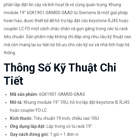
phần lắp đặt tin cậy và linh hoạt là vô cùng quan trọng. Khung
module 19" 6GK1901-0AM00-0AA0 từ Siemens là một giải pháp
hoàn hảo, được thiết kế để hỗ trợ lắp đặt các keystone RJ45 hoặc
coupler LC FO một cách chắc chắn và gọn gàng trong các tủ rack
tiêu chuẩn. Sản phẩm này không chỉ đáp ứng nhu cầu kỹ thuật cao
mà còn mang lại sự tiện lợi tối ưu cho các kỹ sư và nhà tích hợp hệ
thống.
Thông Số Kỹ Thuật Chi
Tiết
Mã sản phẩm:
6GK1901-0AM00-0AA0
Mô tả:
Khung module 19" 1RU, hỗ trợ lắp đặt keystone IE RJ45
hoặc coupler FO LC
Kích thước:
Tiêu chuẩn 19 inch, chiều cao 1RU
Ứng dụng lắp đặt:
Lắp trong vỏ tủ rack 19"
Quy cách đóng gói:
1 gói = 1 đơn vị