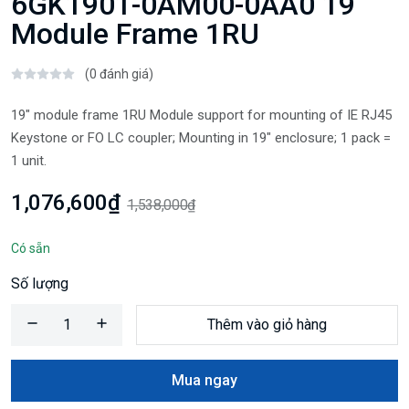
6GK1901-0AM00-0AA0 19
Module Frame 1RU
(0 đánh giá)
19" module frame 1RU Module support for mounting of IE RJ45
Keystone or FO LC coupler; Mounting in 19" enclosure; 1 pack =
1 unit.
1,076,600₫
1,538,000₫
Có sẵn
Số lượng
Thêm vào giỏ hàng
Mua ngay