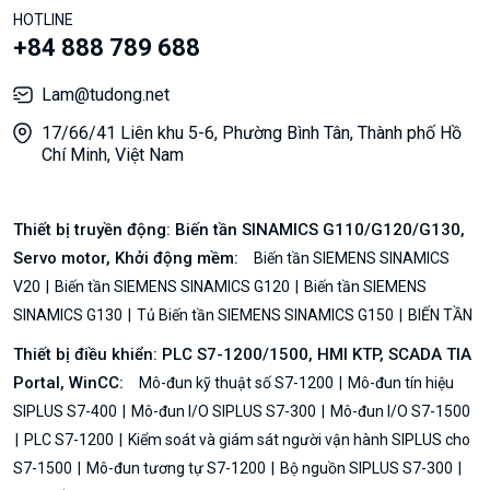
HOTLINE
+84 888 789 688
Lam@tudong.net
17/66/41 Liên khu 5-6, Phường Bình Tân, Thành phố Hồ
Chí Minh, Việt Nam
Thiết bị truyền động: Biến tần SINAMICS G110/G120/G130,
Servo motor, Khởi động mềm:
Biến tần SIEMENS SINAMICS
V20
Biến tần SIEMENS SINAMICS G120
Biến tần SIEMENS
SINAMICS G130
Tủ Biến tần SIEMENS SINAMICS G150
BIẾN TẦN
Thiết bị điều khiển: PLC S7-1200/1500, HMI KTP, SCADA TIA
Portal, WinCC:
Mô-đun kỹ thuật số S7-1200
Mô-đun tín hiệu
SIPLUS S7-400
Mô-đun I/O SIPLUS S7-300
Mô-đun I/O S7-1500
PLC S7-1200
Kiểm soát và giám sát người vận hành SIPLUS cho
S7-1500
Mô-đun tương tự S7-1200
Bộ nguồn SIPLUS S7-300