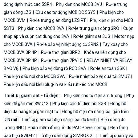
dòng định mức cao 5SP4
Phụ kiện cho MCCB 3VJ
Rơ-le trung
gian dòng LZS
Cầu dao tự động MCB DC 5SY5
Phụ kiện cho
MCCB 3VM
Rơ-le trung gian dòng LZS RT
Phụ kiện điện cho MCB
5ST3
Phụ kiện cho MCCB 3VA
Rơ-le trung gian dòng 3RQ
Cuộn
thấp áp và cuộn cắt dùng cho 3VA
Rơ-le giám sát 3UG
Motor nạp
cho MCCB 3VA
Rơ-le bảo vệ nhiệt động cơ 3RN2
Tay xoay cho
MCCB 3VA 3P 4P
Rơ-le thời gian 3RP2
Khóa và liên động cho
MCCB 3VA 3P 4P
Rơ-le thời gian 7PV15
RELAY NHIỆT VÀ RELAY
BẢO VỆ
Phụ kiện bảo vệ dòng rò RCD 3VA
Rơ-le an toàn 3SK
Phụ kiện đấu nối cho MCCB 3VA
Rơ-le nhiệt bảo vệ quá tải 3MU7
Phụ kiện đấu nối kiểu plug-in và kiểu rút kéo cho MCCB
Thiết bị giám sát - tủ điện:
Phụ kiện cho tủ điện âm tường
Phụ
kiện để gắn đèn 8WD42
Phụ kiện cho tủ điện nổi 8GB
Đồng hồ
điện đa năng loại gắn mặt tủ
Đồng hồ điện đa năng loại gắn trên
DIN rail
Thiết bị giám sát điện năng loại đa kênh
Biến dòng đo
lường 4NC
Phần mềm đồng hồ đo PAC Powerconfig
Đèn tầng
báo hiệu 8WD42
Tủ điện dân dụng SIMBOX XL
Thiết bị quản lý và