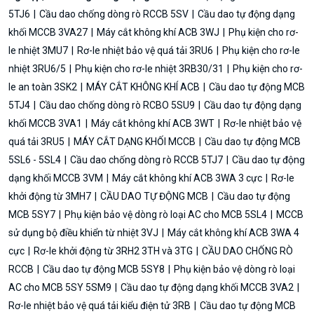
5TJ6
Cầu dao chống dòng rò RCCB 5SV
Cầu dao tự động dạng
khối MCCB 3VA27
Máy cắt không khí ACB 3WJ
Phụ kiện cho rơ-
le nhiệt 3MU7
Rơ-le nhiệt bảo vệ quá tải 3RU6
Phụ kiện cho rơ-le
nhiệt 3RU6/5
Phụ kiện cho rơ-le nhiệt 3RB30/31
Phụ kiện cho rơ-
le an toàn 3SK2
MÁY CẮT KHÔNG KHÍ ACB
Cầu dao tự động MCB
5TJ4
Cầu dao chống dòng rò RCBO 5SU9
Cầu dao tự động dạng
khối MCCB 3VA1
Máy cắt không khí ACB 3WT
Rơ-le nhiệt bảo vệ
quá tải 3RU5
MÁY CẮT DẠNG KHỐI MCCB
Cầu dao tự động MCB
5SL6 - 5SL4
Cầu dao chống dòng rò RCCB 5TJ7
Cầu dao tự động
dạng khối MCCB 3VM
Máy cắt không khí ACB 3WA 3 cực
Rơ-le
khởi động từ 3MH7
CẦU DAO TỰ ĐỘNG MCB
Cầu dao tự động
MCB 5SY7
Phụ kiện bảo vệ dòng rò loại AC cho MCB 5SL4
MCCB
sử dụng bộ điều khiển từ nhiệt 3VJ
Máy cắt không khí ACB 3WA 4
cực
Rơ-le khởi động từ 3RH2 3TH và 3TG
CẦU DAO CHỐNG RÒ
RCCB
Cầu dao tự động MCB 5SY8
Phụ kiện bảo vệ dòng rò loại
AC cho MCB 5SY 5SM9
Cầu dao tự động dạng khối MCCB 3VA2
Rơ-le nhiệt bảo vệ quá tải kiểu điện tử 3RB
Cầu dao tự động MCB