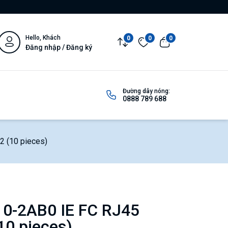
Hello, Khách
0
0
0
Đăng nhập / Đăng ký
Đường dây nóng:
0888 789 688
 (10 pieces)
0-2AB0 IE FC RJ45
10 pieces)