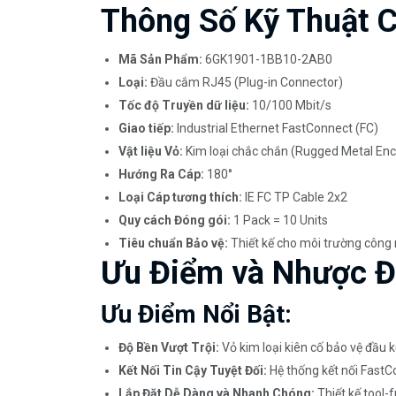
Thông Số Kỹ Thuật C
Mã Sản Phẩm:
6GK1901-1BB10-2AB0
Loại:
Đầu cắm RJ45 (Plug-in Connector)
Tốc độ Truyền dữ liệu:
10/100 Mbit/s
Giao tiếp:
Industrial Ethernet FastConnect (FC)
Vật liệu Vỏ:
Kim loại chắc chắn (Rugged Metal Enc
Hướng Ra Cáp:
180°
Loại Cáp tương thích:
IE FC TP Cable 2x2
Quy cách Đóng gói:
1 Pack = 10 Units
Tiêu chuẩn Bảo vệ:
Thiết kế cho môi trường công 
Ưu Điểm và Nhược 
Ưu Điểm Nổi Bật:
Độ Bền Vượt Trội:
Vỏ kim loại kiên cố bảo vệ đầu 
Kết Nối Tin Cậy Tuyệt Đối:
Hệ thống kết nối FastC
Lắp Đặt Dễ Dàng và Nhanh Chóng:
Thiết kế tool-f