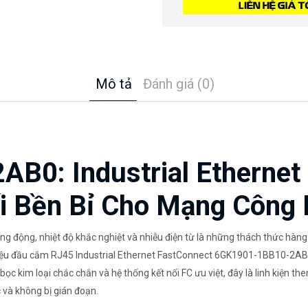
Mô tả
Đánh giá (0)
B0: Industrial Ethernet
ối Bền Bỉ Cho Mạng Công
ng động, nhiệt độ khắc nghiệt và nhiễu điện từ là những thách thức hàng
 thiệu đầu cắm RJ45 Industrial Ethernet FastConnect 6GK1901-1BB10-2AB0 
bọc kim loại chắc chắn và hệ thống kết nối FC ưu việt, đây là linh kiện
 và không bị gián đoạn.