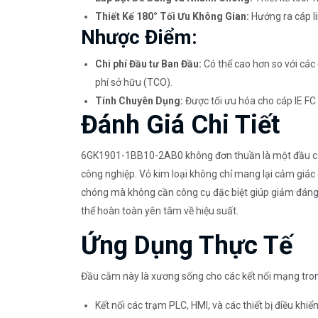
Thiết Kế 180° Tối Ưu Không Gian:
Hướng ra cáp li
Nhược Điểm:
Chi phí Đầu tư Ban Đầu:
Có thể cao hơn so với các 
phí sở hữu (TCO).
Tính Chuyên Dụng:
Được tối ưu hóa cho cáp IE FC
Đánh Giá Chi Tiết
6GK1901-1BB10-2AB0 không đơn thuần là một đầu cắm; 
công nghiệp. Vỏ kim loại không chỉ mang lại cảm giác
chóng mà không cần công cụ đặc biệt giúp giảm đáng k
thể hoàn toàn yên tâm về hiệu suất.
Ứng Dụng Thực Tế
Đầu cắm này là xương sống cho các kết nối mạng tron
Kết nối các trạm PLC, HMI, và các thiết bị điều kh