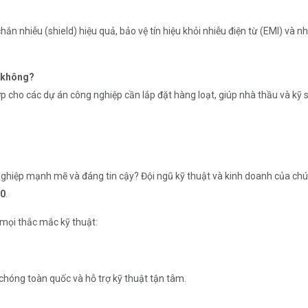
hắn nhiễu (shield) hiệu quả, bảo vệ tín hiệu khỏi nhiễu điện từ (EMI) và n
i không?
ợp cho các dự án công nghiệp cần lắp đặt hàng loạt, giúp nhà thầu và kỹ sư
hiệp mạnh mẽ và đáng tin cậy? Đội ngũ kỹ thuật và kinh doanh của chúng 
0
.
 mọi thắc mắc kỹ thuật:
hóng toàn quốc và hỗ trợ kỹ thuật tận tâm.