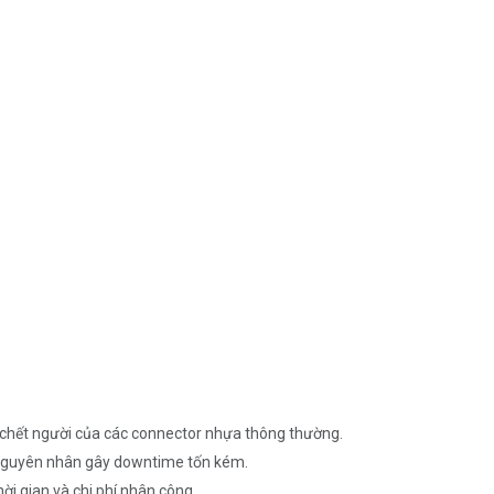
u chết người của các connector nhựa thông thường.
– nguyên nhân gây downtime tốn kém.
thời gian và chi phí nhân công.