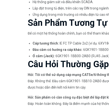
Hệ thống giám sát và điều khiển SCADA.
Lắp đặt trong tủ điện, trên các ray DIN trong ngành
Ứng dụng trong môi trường có nhiễu điện từ cao n
Sản Phẩm Tương Tự
Để có một hệ thống hoàn chỉnh, bạn có thể tham khảo
Cáp tương thích:
IE FC TP Cable 2x2 (ví dụ: 6XV
Đầu cắm có hướng ra cáp khác:
6GK1901-1BB00-2
Ổ cắm (Jack):
6GK1901-1BB00-2AB0 (RJ45 Jack
Câu Hỏi Thường Gặp
Hỏi: Tôi có thể sử dụng cáp mạng CAT5e/6 thông 
Đáp: Không thể. Đầu cắm 6GK1901-1BB10-2AB0 được th
được hoặc dẫn đến kết nối kém tin cậy.
Hỏi: Sản phẩm có cần công cụ đặc biệt để lắp đặt 
Đáp: Hoàn toàn không. Đây là điểm mạnh của hệ thống