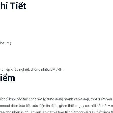
hi Tiết
losure)
nghiệp khắc nghiệt, chống nhiễu EMI/RFI.
Điểm
kết nối khỏi các tác động vật lý, rung động mạnh và va đập, một điểm yế
onnect đảm bảo tiếp xúc điện ổn định, giảm thiểu nguy cơ mất kết nối 
ree cho phép kỹ thuật viên lắp đặt và bảo trì chỉ trong vài giây, tiết kiệm 