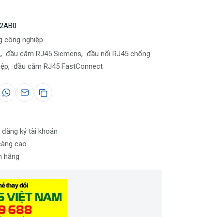
-2AB0
g công nghiệp
p
,
đầu cắm RJ45 Siemens
,
đầu nối RJ45 chống
iệp
,
đầu cắm RJ45 FastConnect
 đăng ký tài khoản
càng cao
nh hãng