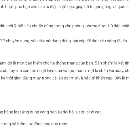
nh hoạt, phù hợp cho các tủ điện chật hẹp, giúp bố trí gọn gàng và quản l
đầu nối RJ45 tiêu chuẩn dùng trong văn phòng, nhưng được bù đắp nhiều l
 TP chuyên dụng, yêu cầu sử dụng đúng loại cáp để đạt hiệu năng tối đa.
đó là một bảo hiểm cho hệ thống mạng của bạn. Sản phẩm là kết tinh c
 chắc tay mà còn tản nhiệt hiệu quả và tạo thành một lá chắn Faraday, ch
ể thời gian dừng máy trong cả lắp đặt mới và bảo trì khẩn cấp. Đây là 
g hàng loạt ứng dụng công nghiệp đòi hỏi sự ổn định cao:
iển trong hệ thống tự động hóa nhà máy.