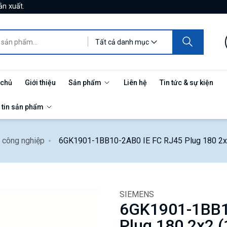
ản xuất.
Tất cả danh mục
 chủ
Giới thiệu
Sản phẩm
Liên hệ
Tin tức & sự kiện
 tin sản phẩm
g công nghiệp
6GK1901-1BB10-2AB0 IE FC RJ45 Plug 180 2x2
SIEMENS
6GK1901-1BB1
Plug 180 2x2 (