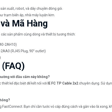
 sản xuất, robot, và dây chuyền đóng gói.
hư trạm biến áp, nhà máy luyện kim.
 và Mã Hàng
 các sản phẩm cùng dòng và thiết bị tương thích:
1840-2AH10)
AA0 (RJ45 Plug, 90° outlet)
)
 (FAQ)
thường với đầu cắm này không?
iết kế đặc biệt để kết nối với
IE FC TP Cable 2x2
chuyên dụng. Sử dụng
không?
 FastConnect. Bạn chỉ cần tước vỏ cáp đúng cách và gắn vào là xong, 