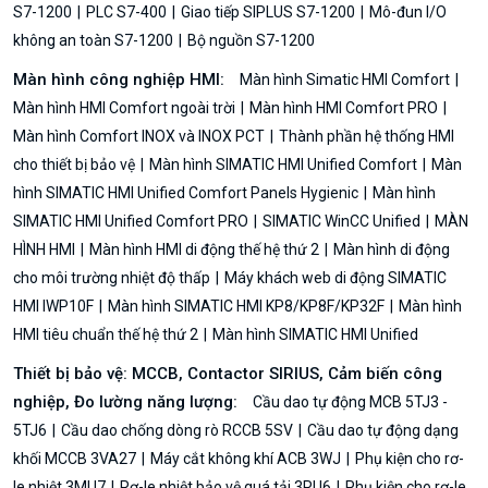
S7-1200
PLC S7-400
Giao tiếp SIPLUS S7-1200
Mô-đun I/O
không an toàn S7-1200
Bộ nguồn S7-1200
Màn hình công nghiệp HMI:
Màn hình Simatic HMI Comfort
Màn hình HMI Comfort ngoài trời
Màn hình HMI Comfort PRO
Màn hình Comfort INOX và INOX PCT
Thành phần hệ thống HMI
cho thiết bị bảo vệ
Màn hình SIMATIC HMI Unified Comfort
Màn
hình SIMATIC HMI Unified Comfort Panels Hygienic
Màn hình
SIMATIC HMI Unified Comfort PRO
SIMATIC WinCC Unified
MÀN
HÌNH HMI
Màn hình HMI di động thế hệ thứ 2
Màn hình di động
cho môi trường nhiệt độ thấp
Máy khách web di động SIMATIC
HMI IWP10F
Màn hình SIMATIC HMI KP8/KP8F/KP32F
Màn hình
HMI tiêu chuẩn thế hệ thứ 2
Màn hình SIMATIC HMI Unified
Thiết bị bảo vệ: MCCB, Contactor SIRIUS, Cảm biến công
nghiệp, Đo lường năng lượng:
Cầu dao tự động MCB 5TJ3 -
5TJ6
Cầu dao chống dòng rò RCCB 5SV
Cầu dao tự động dạng
khối MCCB 3VA27
Máy cắt không khí ACB 3WJ
Phụ kiện cho rơ-
le nhiệt 3MU7
Rơ-le nhiệt bảo vệ quá tải 3RU6
Phụ kiện cho rơ-le