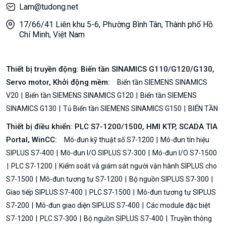
Lam@tudong.net
17/66/41 Liên khu 5-6, Phường Bình Tân, Thành phố Hồ
Chí Minh, Việt Nam
Thiết bị truyền động: Biến tần SINAMICS G110/G120/G130,
Servo motor, Khởi động mềm:
Biến tần SIEMENS SINAMICS
V20
Biến tần SIEMENS SINAMICS G120
Biến tần SIEMENS
SINAMICS G130
Tủ Biến tần SIEMENS SINAMICS G150
BIẾN TẦN
Thiết bị điều khiển: PLC S7-1200/1500, HMI KTP, SCADA TIA
Portal, WinCC:
Mô-đun kỹ thuật số S7-1200
Mô-đun tín hiệu
SIPLUS S7-400
Mô-đun I/O SIPLUS S7-300
Mô-đun I/O S7-1500
PLC S7-1200
Kiểm soát và giám sát người vận hành SIPLUS cho
S7-1500
Mô-đun tương tự S7-1200
Bộ nguồn SIPLUS S7-300
Giao tiếp SIPLUS S7-400
PLC S7-1500
Mô-đun tương tự SIPLUS
S7-200
Mô-đun giao diện SIPLUS S7-400
Các module đặc biệt
S7-1200
PLC S7-300
Bộ nguồn SIPLUS S7-400
Truyền thông