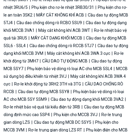
nhiệt 3RU6/5
Phụ kiện cho rơ-le nhiệt 3RB30/31
Phụ kiện cho rơ-
le an toàn 3SK2
MÁY CẮT KHÔNG KHÍ ACB
Cầu dao tự động MCB
5TJ4
Cầu dao chống dòng rò RCBO 5SU9
Cầu dao tự động dạng
khối MCCB 3VA1
Máy cắt không khí ACB 3WT
Rơ-le nhiệt bảo vệ
quá tải 3RU5
MÁY CẮT DẠNG KHỐI MCCB
Cầu dao tự động MCB
5SL6 - 5SL4
Cầu dao chống dòng rò RCCB 5TJ7
Cầu dao tự động
dạng khối MCCB 3VM
Máy cắt không khí ACB 3WA 3 cực
Rơ-le
khởi động từ 3MH7
CẦU DAO TỰ ĐỘNG MCB
Cầu dao tự động
MCB 5SY7
Phụ kiện bảo vệ dòng rò loại AC cho MCB 5SL4
MCCB
sử dụng bộ điều khiển từ nhiệt 3VJ
Máy cắt không khí ACB 3WA 4
cực
Rơ-le khởi động từ 3RH2 3TH và 3TG
CẦU DAO CHỐNG RÒ
RCCB
Cầu dao tự động MCB 5SY8
Phụ kiện bảo vệ dòng rò loại
AC cho MCB 5SY 5SM9
Cầu dao tự động dạng khối MCCB 3VA2
Rơ-le nhiệt bảo vệ quá tải kiểu điện tử 3RB
Cầu dao tự động MCB
dòng định mức cao 5SP4
Phụ kiện cho MCCB 3VJ
Rơ-le trung
gian dòng LZS
Cầu dao tự động MCB DC 5SY5
Phụ kiện cho
MCCB 3VM
Rơ-le trung gian dòng LZS RT
Phụ kiện điện cho MCB