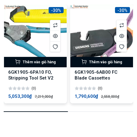
-30%
-30%
Thêm vào giỏ hàng
Thêm vào giỏ hàng
6GK1905-6PA10 FO,
6GK1905-6AB00 FC
Stripping Tool Set V2
Blade Cassettes
(0)
(0)
5,053,300₫
1,790,600₫
7,219,000₫
2,558,000₫