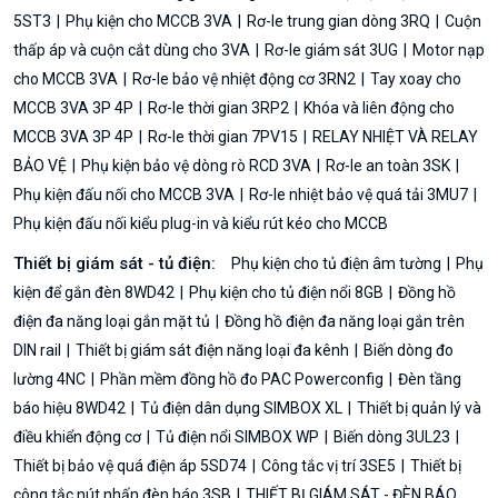
5ST3
Phụ kiện cho MCCB 3VA
Rơ-le trung gian dòng 3RQ
Cuộn
thấp áp và cuộn cắt dùng cho 3VA
Rơ-le giám sát 3UG
Motor nạp
cho MCCB 3VA
Rơ-le bảo vệ nhiệt động cơ 3RN2
Tay xoay cho
MCCB 3VA 3P 4P
Rơ-le thời gian 3RP2
Khóa và liên động cho
MCCB 3VA 3P 4P
Rơ-le thời gian 7PV15
RELAY NHIỆT VÀ RELAY
BẢO VỆ
Phụ kiện bảo vệ dòng rò RCD 3VA
Rơ-le an toàn 3SK
Phụ kiện đấu nối cho MCCB 3VA
Rơ-le nhiệt bảo vệ quá tải 3MU7
Phụ kiện đấu nối kiểu plug-in và kiểu rút kéo cho MCCB
Thiết bị giám sát - tủ điện:
Phụ kiện cho tủ điện âm tường
Phụ
kiện để gắn đèn 8WD42
Phụ kiện cho tủ điện nổi 8GB
Đồng hồ
điện đa năng loại gắn mặt tủ
Đồng hồ điện đa năng loại gắn trên
DIN rail
Thiết bị giám sát điện năng loại đa kênh
Biến dòng đo
lường 4NC
Phần mềm đồng hồ đo PAC Powerconfig
Đèn tầng
báo hiệu 8WD42
Tủ điện dân dụng SIMBOX XL
Thiết bị quản lý và
điều khiển động cơ
Tủ điện nổi SIMBOX WP
Biến dòng 3UL23
Thiết bị bảo vệ quá điện áp 5SD74
Công tắc vị trí 3SE5
Thiết bị
công tắc nút nhấn đèn báo 3SB
THIẾT BỊ GIÁM SÁT - ĐÈN BÁO