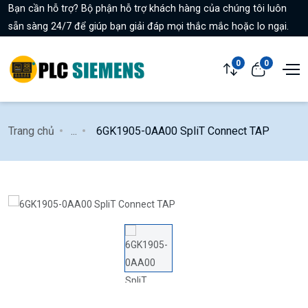
Bạn cần hỗ trợ? Bộ phận hỗ trợ khách hàng của chúng tôi luôn
sẵn sàng 24/7 để giúp bạn giải đáp mọi thắc mắc hoặc lo ngại.
0
0
Trang chủ
...
6GK1905-0AA00 SpliT Connect TAP