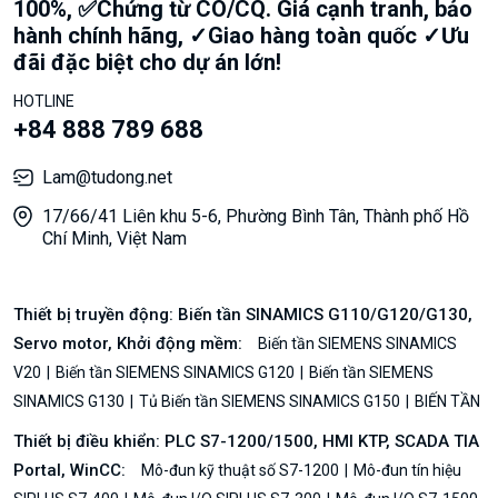
100%, ✅Chứng từ CO/CQ. Giá cạnh tranh, bảo
hành chính hãng, ✓Giao hàng toàn quốc ✓Ưu
đãi đặc biệt cho dự án lớn!
HOTLINE
+84 888 789 688
Lam@tudong.net
17/66/41 Liên khu 5-6, Phường Bình Tân, Thành phố Hồ
Chí Minh, Việt Nam
Thiết bị truyền động: Biến tần SINAMICS G110/G120/G130,
Servo motor, Khởi động mềm:
Biến tần SIEMENS SINAMICS
V20
Biến tần SIEMENS SINAMICS G120
Biến tần SIEMENS
SINAMICS G130
Tủ Biến tần SIEMENS SINAMICS G150
BIẾN TẦN
Thiết bị điều khiển: PLC S7-1200/1500, HMI KTP, SCADA TIA
Portal, WinCC:
Mô-đun kỹ thuật số S7-1200
Mô-đun tín hiệu