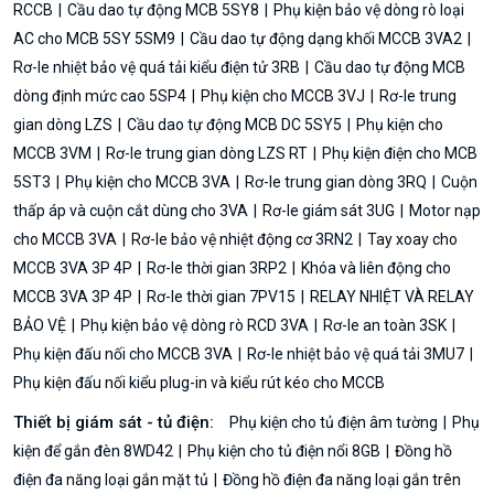
RCCB
Cầu dao tự động MCB 5SY8
Phụ kiện bảo vệ dòng rò loại
AC cho MCB 5SY 5SM9
Cầu dao tự động dạng khối MCCB 3VA2
Rơ-le nhiệt bảo vệ quá tải kiểu điện tử 3RB
Cầu dao tự động MCB
dòng định mức cao 5SP4
Phụ kiện cho MCCB 3VJ
Rơ-le trung
gian dòng LZS
Cầu dao tự động MCB DC 5SY5
Phụ kiện cho
MCCB 3VM
Rơ-le trung gian dòng LZS RT
Phụ kiện điện cho MCB
5ST3
Phụ kiện cho MCCB 3VA
Rơ-le trung gian dòng 3RQ
Cuộn
thấp áp và cuộn cắt dùng cho 3VA
Rơ-le giám sát 3UG
Motor nạp
cho MCCB 3VA
Rơ-le bảo vệ nhiệt động cơ 3RN2
Tay xoay cho
MCCB 3VA 3P 4P
Rơ-le thời gian 3RP2
Khóa và liên động cho
MCCB 3VA 3P 4P
Rơ-le thời gian 7PV15
RELAY NHIỆT VÀ RELAY
BẢO VỆ
Phụ kiện bảo vệ dòng rò RCD 3VA
Rơ-le an toàn 3SK
Phụ kiện đấu nối cho MCCB 3VA
Rơ-le nhiệt bảo vệ quá tải 3MU7
Phụ kiện đấu nối kiểu plug-in và kiểu rút kéo cho MCCB
Thiết bị giám sát - tủ điện:
Phụ kiện cho tủ điện âm tường
Phụ
kiện để gắn đèn 8WD42
Phụ kiện cho tủ điện nổi 8GB
Đồng hồ
điện đa năng loại gắn mặt tủ
Đồng hồ điện đa năng loại gắn trên