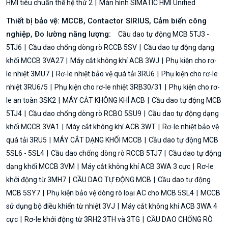
HMI tiêu chuẩn thế hệ thứ 2
Màn hình SIMATIC HMI Unified
Thiết bị bảo vệ: MCCB, Contactor SIRIUS, Cảm biến công
nghiệp, Đo lường năng lượng:
Cầu dao tự động MCB 5TJ3 -
5TJ6
Cầu dao chống dòng rò RCCB 5SV
Cầu dao tự động dạng
khối MCCB 3VA27
Máy cắt không khí ACB 3WJ
Phụ kiện cho rơ-
le nhiệt 3MU7
Rơ-le nhiệt bảo vệ quá tải 3RU6
Phụ kiện cho rơ-le
nhiệt 3RU6/5
Phụ kiện cho rơ-le nhiệt 3RB30/31
Phụ kiện cho rơ-
le an toàn 3SK2
MÁY CẮT KHÔNG KHÍ ACB
Cầu dao tự động MCB
5TJ4
Cầu dao chống dòng rò RCBO 5SU9
Cầu dao tự động dạng
khối MCCB 3VA1
Máy cắt không khí ACB 3WT
Rơ-le nhiệt bảo vệ
quá tải 3RU5
MÁY CẮT DẠNG KHỐI MCCB
Cầu dao tự động MCB
5SL6 - 5SL4
Cầu dao chống dòng rò RCCB 5TJ7
Cầu dao tự động
dạng khối MCCB 3VM
Máy cắt không khí ACB 3WA 3 cực
Rơ-le
khởi động từ 3MH7
CẦU DAO TỰ ĐỘNG MCB
Cầu dao tự động
MCB 5SY7
Phụ kiện bảo vệ dòng rò loại AC cho MCB 5SL4
MCCB
sử dụng bộ điều khiển từ nhiệt 3VJ
Máy cắt không khí ACB 3WA 4
cực
Rơ-le khởi động từ 3RH2 3TH và 3TG
CẦU DAO CHỐNG RÒ