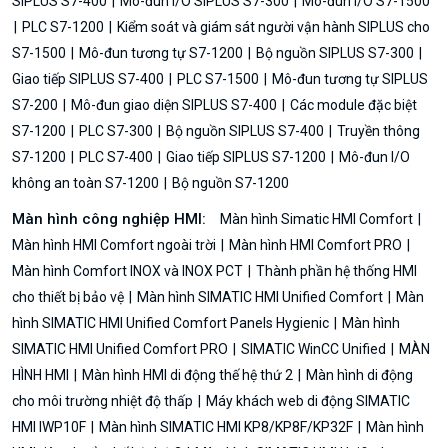
SIPLUS S7-400
Mô-đun I/O SIPLUS S7-300
Mô-đun I/O S7-1500
PLC S7-1200
Kiểm soát và giám sát người vận hành SIPLUS cho
S7-1500
Mô-đun tương tự S7-1200
Bộ nguồn SIPLUS S7-300
Giao tiếp SIPLUS S7-400
PLC S7-1500
Mô-đun tương tự SIPLUS
S7-200
Mô-đun giao diện SIPLUS S7-400
Các module đặc biệt
S7-1200
PLC S7-300
Bộ nguồn SIPLUS S7-400
Truyền thông
S7-1200
PLC S7-400
Giao tiếp SIPLUS S7-1200
Mô-đun I/O
không an toàn S7-1200
Bộ nguồn S7-1200
Màn hình công nghiệp HMI:
Màn hình Simatic HMI Comfort
Màn hình HMI Comfort ngoài trời
Màn hình HMI Comfort PRO
Màn hình Comfort INOX và INOX PCT
Thành phần hệ thống HMI
cho thiết bị bảo vệ
Màn hình SIMATIC HMI Unified Comfort
Màn
hình SIMATIC HMI Unified Comfort Panels Hygienic
Màn hình
SIMATIC HMI Unified Comfort PRO
SIMATIC WinCC Unified
MÀN
HÌNH HMI
Màn hình HMI di động thế hệ thứ 2
Màn hình di động
cho môi trường nhiệt độ thấp
Máy khách web di động SIMATIC
HMI IWP10F
Màn hình SIMATIC HMI KP8/KP8F/KP32F
Màn hình