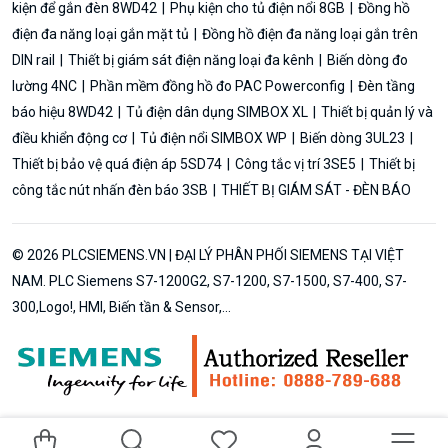
kiện để gắn đèn 8WD42
Phụ kiện cho tủ điện nổi 8GB
Đồng hồ
điện đa năng loại gắn mặt tủ
Đồng hồ điện đa năng loại gắn trên
DIN rail
Thiết bị giám sát điện năng loại đa kênh
Biến dòng đo
lường 4NC
Phần mềm đồng hồ đo PAC Powerconfig
Đèn tầng
báo hiệu 8WD42
Tủ điện dân dụng SIMBOX XL
Thiết bị quản lý và
điều khiển động cơ
Tủ điện nổi SIMBOX WP
Biến dòng 3UL23
Thiết bị bảo vệ quá điện áp 5SD74
Công tắc vị trí 3SE5
Thiết bị
công tắc nút nhấn đèn báo 3SB
THIẾT BỊ GIÁM SÁT - ĐÈN BÁO
© 2026 PLCSIEMENS.VN | ĐẠI LÝ PHÂN PHỐI SIEMENS TẠI VIỆT
NAM. PLC Siemens S7-1200G2, S7-1200, S7-1500, S7-400, S7-
300,Logo!, HMI, Biến tần & Sensor,...