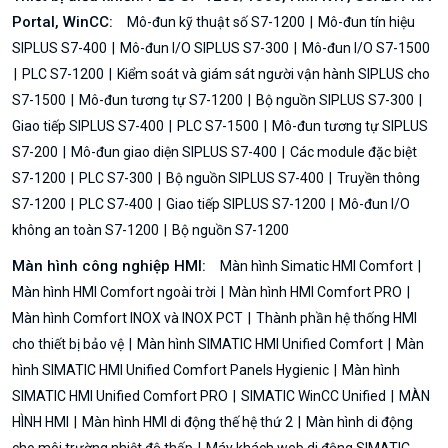
Portal, WinCC:
Mô-đun kỹ thuật số S7-1200
Mô-đun tín hiệu
SIPLUS S7-400
Mô-đun I/O SIPLUS S7-300
Mô-đun I/O S7-1500
PLC S7-1200
Kiểm soát và giám sát người vận hành SIPLUS cho
S7-1500
Mô-đun tương tự S7-1200
Bộ nguồn SIPLUS S7-300
Giao tiếp SIPLUS S7-400
PLC S7-1500
Mô-đun tương tự SIPLUS
S7-200
Mô-đun giao diện SIPLUS S7-400
Các module đặc biệt
S7-1200
PLC S7-300
Bộ nguồn SIPLUS S7-400
Truyền thông
S7-1200
PLC S7-400
Giao tiếp SIPLUS S7-1200
Mô-đun I/O
không an toàn S7-1200
Bộ nguồn S7-1200
Màn hình công nghiệp HMI:
Màn hình Simatic HMI Comfort
Màn hình HMI Comfort ngoài trời
Màn hình HMI Comfort PRO
Màn hình Comfort INOX và INOX PCT
Thành phần hệ thống HMI
cho thiết bị bảo vệ
Màn hình SIMATIC HMI Unified Comfort
Màn
hình SIMATIC HMI Unified Comfort Panels Hygienic
Màn hình
SIMATIC HMI Unified Comfort PRO
SIMATIC WinCC Unified
MÀN
HÌNH HMI
Màn hình HMI di động thế hệ thứ 2
Màn hình di động
cho môi trường nhiệt độ thấp
Máy khách web di động SIMATIC