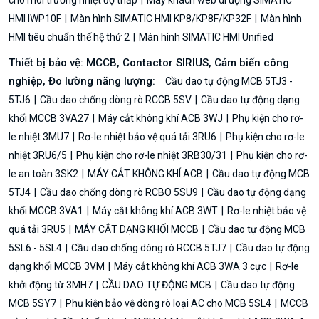
HMI IWP10F
Màn hình SIMATIC HMI KP8/KP8F/KP32F
Màn hình
HMI tiêu chuẩn thế hệ thứ 2
Màn hình SIMATIC HMI Unified
Thiết bị bảo vệ: MCCB, Contactor SIRIUS, Cảm biến công
nghiệp, Đo lường năng lượng:
Cầu dao tự động MCB 5TJ3 -
5TJ6
Cầu dao chống dòng rò RCCB 5SV
Cầu dao tự động dạng
khối MCCB 3VA27
Máy cắt không khí ACB 3WJ
Phụ kiện cho rơ-
le nhiệt 3MU7
Rơ-le nhiệt bảo vệ quá tải 3RU6
Phụ kiện cho rơ-le
nhiệt 3RU6/5
Phụ kiện cho rơ-le nhiệt 3RB30/31
Phụ kiện cho rơ-
le an toàn 3SK2
MÁY CẮT KHÔNG KHÍ ACB
Cầu dao tự động MCB
5TJ4
Cầu dao chống dòng rò RCBO 5SU9
Cầu dao tự động dạng
khối MCCB 3VA1
Máy cắt không khí ACB 3WT
Rơ-le nhiệt bảo vệ
quá tải 3RU5
MÁY CẮT DẠNG KHỐI MCCB
Cầu dao tự động MCB
5SL6 - 5SL4
Cầu dao chống dòng rò RCCB 5TJ7
Cầu dao tự động
dạng khối MCCB 3VM
Máy cắt không khí ACB 3WA 3 cực
Rơ-le
khởi động từ 3MH7
CẦU DAO TỰ ĐỘNG MCB
Cầu dao tự động
MCB 5SY7
Phụ kiện bảo vệ dòng rò loại AC cho MCB 5SL4
MCCB