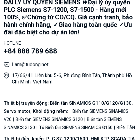
ĐẠI LÝ UỶ QUYỀN SIEMENS ⏩Đại lý ủy quyền
PLC Siemens S7-1200, S7-1500 - Hàng mới
100%, ✅Chứng từ CO/CQ. Giá cạnh tranh, bảo
hành chính hãng, ✓Giao hàng toàn quốc ✓Ưu
đãi đặc biệt cho dự án lớn!
HOTLINE
+84 888 789 688
Lam@tudong.net
17/66/41 Liên khu 5-6, Phường Bình Tân, Thành phố Hồ
Chí Minh, Việt Nam
Thiết bị truyền động: Biến tần SINAMICS G110/G120/G130,
Servo motor, Khởi động mềm:
Biến tần SIEMENS SINAMICS
V20
Biến tần SIEMENS SINAMICS G120
Biến tần SIEMENS
SINAMICS G130
Tủ Biến tần SIEMENS SINAMICS G150
BIẾN TẦN
Thiết bị điều khiển: PLC S7-1200/1500, HMI KTP, SCADA TIA