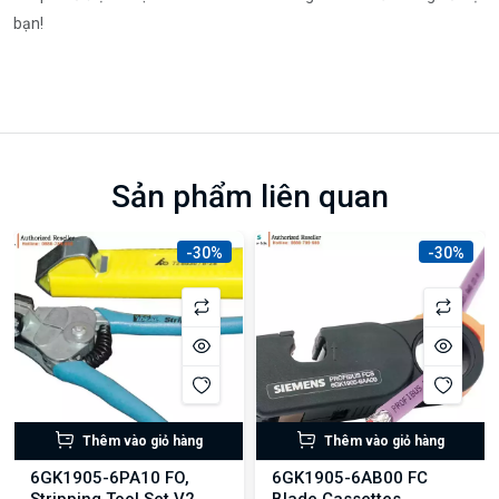
bạn!
Sản phẩm liên quan
-30%
-30%
Thêm vào giỏ hàng
Thêm vào giỏ hàng
6GK1905-6PA10 FO,
6GK1905-6AB00 FC
Stripping Tool Set V2
Blade Cassettes