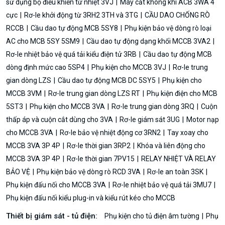
sử dụng bộ điều khiển từ nhiệt 3VJ
Máy cắt không khí ACB 3WA 4
cực
Rơ-le khởi động từ 3RH2 3TH và 3TG
CẦU DAO CHỐNG RÒ
RCCB
Cầu dao tự động MCB 5SY8
Phụ kiện bảo vệ dòng rò loại
AC cho MCB 5SY 5SM9
Cầu dao tự động dạng khối MCCB 3VA2
Rơ-le nhiệt bảo vệ quá tải kiểu điện tử 3RB
Cầu dao tự động MCB
dòng định mức cao 5SP4
Phụ kiện cho MCCB 3VJ
Rơ-le trung
gian dòng LZS
Cầu dao tự động MCB DC 5SY5
Phụ kiện cho
MCCB 3VM
Rơ-le trung gian dòng LZS RT
Phụ kiện điện cho MCB
5ST3
Phụ kiện cho MCCB 3VA
Rơ-le trung gian dòng 3RQ
Cuộn
thấp áp và cuộn cắt dùng cho 3VA
Rơ-le giám sát 3UG
Motor nạp
cho MCCB 3VA
Rơ-le bảo vệ nhiệt động cơ 3RN2
Tay xoay cho
MCCB 3VA 3P 4P
Rơ-le thời gian 3RP2
Khóa và liên động cho
MCCB 3VA 3P 4P
Rơ-le thời gian 7PV15
RELAY NHIỆT VÀ RELAY
BẢO VỆ
Phụ kiện bảo vệ dòng rò RCD 3VA
Rơ-le an toàn 3SK
Phụ kiện đấu nối cho MCCB 3VA
Rơ-le nhiệt bảo vệ quá tải 3MU7
Phụ kiện đấu nối kiểu plug-in và kiểu rút kéo cho MCCB
Thiết bị giám sát - tủ điện:
Phụ kiện cho tủ điện âm tường
Phụ